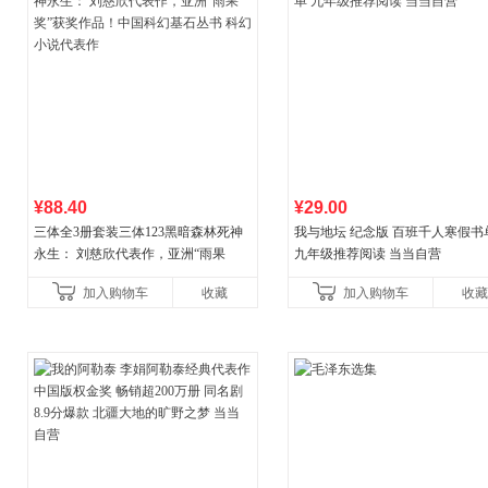
¥88.40
¥29.00
三体全3册套装三体123黑暗森林死神
我与地坛 纪念版 百班千人寒假书
永生： 刘慈欣代表作，亚洲“雨果
九年级推荐阅读 当当自营
奖”获奖作品！中国科幻基石丛书 科幻
加入购物车
收藏
加入购物车
收藏
小说代表作