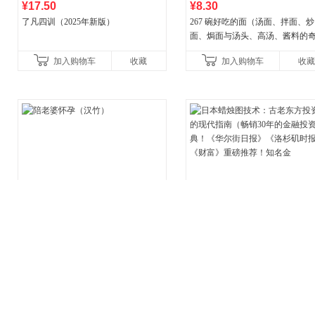
¥17.50
¥8.30
了凡四训（2025年新版）
267 碗好吃的面（汤面、拌面、炒
面、焗面与汤头、高汤、酱料的
组合，让你打开味蕾，感受面条
加入购物车
收藏
加入购物车
收藏
妙滋味！令人无法抗拒的
¥33.80
¥98.00
陪老婆怀孕（汉竹）
日本蜡烛图技术：古老东方投资
现代指南（畅销30年的金融投资
典！《华尔街日报》《洛杉矶时
加入购物车
收藏
加入购物车
收藏