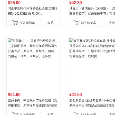
¥26.00
¥42.30
习近平新时代中国特色社会主义思想
见春天（新增番外《见答案》！
概论 2023新版 自考15041
藏量超35万、点击量破千万！晋
气作者 纵虎嗅花 催泪之作！）
加入购物车
收藏
加入购物车
收藏
¥61.80
¥41.60
置身事内：中国政府与经济发展（文
波西和皮普7册经典套装(小小聪
津图书奖、新京报年度通识写作获奖
系列绘本)0-4岁低幼启蒙情绪管
作品，罗永浩、罗振宇、何帆、刘格
养成绘本，引导宝宝认识接纳情
加入购物车
收藏
加入购物车
收藏