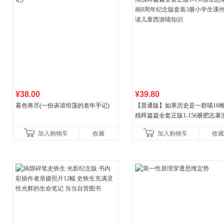
¥38.00
¥39.80
暮色将尽(一份诙谐坦荡的老年手记)
【普通版】如果历史是一群喵16
残晖篇篇全套正版1-156册肥志著
8周年纪念版套装3册小学生课外
加入购物车
收藏
加入购物车
收藏
儿童西游喵知识