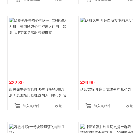
菘、张军、周黎安、王烁联
养好品质，发现快
¥22.80
¥29.90
蛤蟆先生去看心理医生（热销500万
认知觉醒 开启自我改变的原动力
册！英国经典心理咨询入门书，知名
心理学家李松蔚强烈推荐）
加入购物车
收藏
加入购物车
收藏