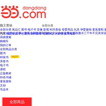
全部分类
全部分类
尾品汇
图书
电子书
音像
影视
时尚美妆
母婴用品
玩具
孕婴服饰
童装童鞋
热搜:
金蟾大侦探
一群喵小剧场
请容我将此刻从你身边带走
耶路撒冷三千年
不完美传
汽车用品
食品
手机通讯
数码影音
电脑办公
大家电
家用电器
高级搜索
购物车
我的订单
全部商品分类
图书
特装书
亲签书
电子书
课程
正版教材
特色书城
童装童鞋
文创
毛边本
全部商品