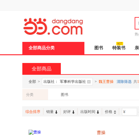
新
窗
口
打
开
无
障
热
碍
说
全部商品分类
图书
特装书
亲
明
页
面,
按
全部商品
Ctrl
加
波
全部
>
出版社：
军事科学出版社
>
魏王曹操
清除筛选
共
1
浪
键
分类
图书
打
开
导
综合排序
销量
好评
出版时间
价格
-
盲
模
式
曹操