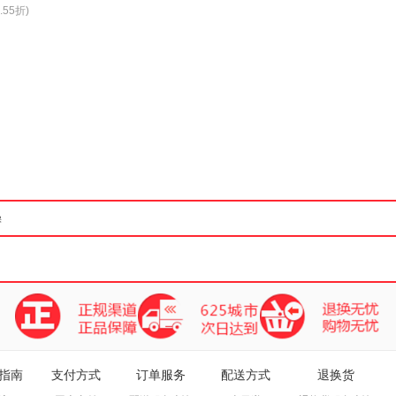
.55折)
箱包皮
手表饰
运动户
汽车用
食品
手机通
数码影
电脑办
大家电
家用电
指南
支付方式
订单服务
配送方式
退换货