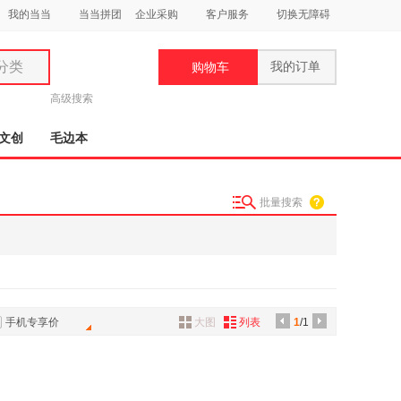
我的当当
当当拼团
企业采购
客户服务
切换无障碍
分类
我的订单
购物车
类
高级搜索
文创
毛边本
批量搜索
妆
品
饰
鞋
手机专享价
大图
列表
1
/1
用
饰