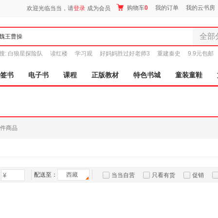
购物车
0
我的订单
我的云书房
欢迎光临当当，请
登录
成为会员
全部
全部分
搜:
白狼星探险队
读红楼
学习观
好妈妈胜过好老师3
重建秦史
9.9元包邮
尾品汇
图书
签书
电子书
课程
正版教材
特色书城
童装童鞋
电子书
音像
影视
时尚美
件商品
母婴用
玩具
孕婴服
童装童
配送至：
西藏
当当自营
只看有货
促销
家居日
特卖
预售
入驻商家
家具装
服装
鞋