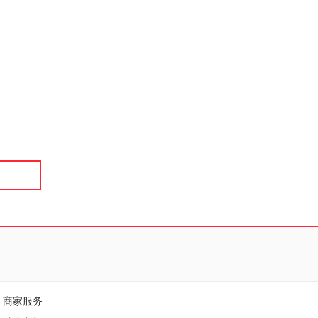
具
品
外
品
讯
音
公
器
商家服务