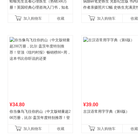
蛤蟆先生去看心理医生（热销500万
病隙碎笔史铁生 光影纪念版 书内
册！英国经典心理咨询入门书，知名
作者亲摄照片12幅 史铁生充满灵
心理学家李松蔚强烈推荐）
辉的生命笔记 当当自营图书
加入购物车
收藏
加入购物车
收藏
¥34.80
¥39.00
你当像鸟飞往你的山（中文版销量超2
古汉语常用字字典（第6版）
00万册，比尔·盖茨年度特别推荐！登
顶《纽约时报》畅销榜80+周，这本书
加入购物车
收藏
加入购物车
收藏
比你听说的还要