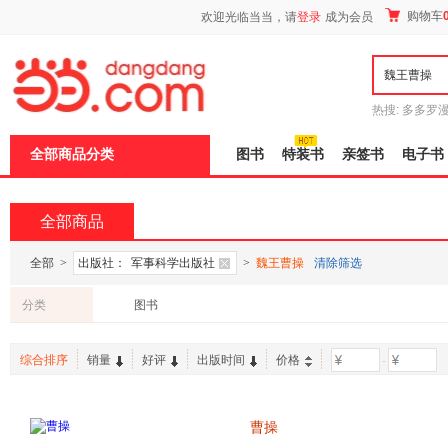
新
购物车
欢迎光临当当，请
登录
成为会员
窗
口
打
开
无
障
热搜:
多多罗
碍
传说
十日终
说
全部商品分类
图书
特装书
亲签书
电子书
明
页
面,
按
全部商品
Ctrl
加
波
全部
>
出版社：
军事科学出版社
>
魏王曹操
清除筛选
浪
键
分类
图书
打
开
导
综合排序
销量
好评
出版时间
价格
-
盲
模
式
曹操