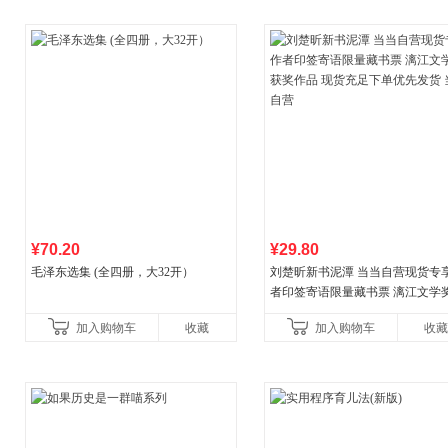
¥70.20
¥29.80
毛泽东选集 (全四册，大32开）
刘楚昕新书泥潭 当当自营现货专
者印签寄语限量藏书票 漓江文学
奖作品 现货充足下单优先发货 当
加入购物车
收藏
加入购物车
收藏
营