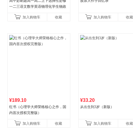
高中必刷题高一高二上下选择性必修
股票大作手回忆录
一二三语文数学英语物理化学生物政
治历史地理人教版同步练习册狂k重点
加入购物车
收藏
加入购物车
收藏
教辅资料
¥189.10
¥33.20
红书（心理学大师荣格核心之作，国
从出生到3岁（新版）
内首次授权完整版）
加入购物车
收藏
加入购物车
收藏