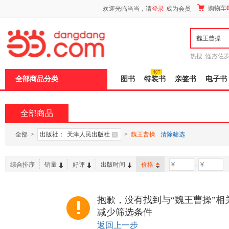
新
购物车
欢迎光临当当，请
登录
成为会员
窗
口
打
开
无
障
热搜:
怪杰佐
碍
谎
吾辈如神
说
全部商品分类
图书
特装书
亲签书
电子书
明
页
面,
按
全部商品
Ctrl
加
波
全部
>
出版社：
天津人民出版社
>
魏王曹操
清除筛选
浪
键
打
综合排序
销量
好评
出版时间
价格
-
开
导
盲
模
抱歉，没有找到与“魏王曹操”相
式
减少筛选条件
返回上一步