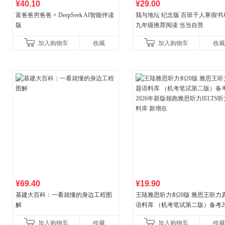
¥40.10
¥29.00
富爸爸穷爸爸 × DeepSeek AI智能伴读
我与地坛 纪念版 百班千人寒假书
版
九年级推荐阅读 当当自营
加入购物车
收藏
加入购物车
收藏
¥69.40
¥19.90
基建大百科：一看就懂的身边工程图
王陆雅思听力剑20版 雅思王听力
解
语料库 （机考笔试第二版）备考20
年新版领跑雅思听力IELTS听力
加入购物车
收藏
加入购物车
收藏