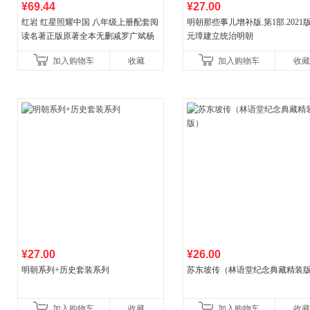
¥69.44
¥27.00
红岩 红星照耀中国 八年级上册配套阅
明朝那些事儿增补版.第1部.2021版
读名著正版原著全本无删减罗广斌杨
元璋建立统治明朝
益言著套装共2册 红色经典阅读书籍
加入购物车
收藏
加入购物车
收藏
初中生课外书中国青
¥27.00
¥26.00
明朝系列+历史套装系列
苏东坡传（林语堂纪念典藏精装
加入购物车
收藏
加入购物车
收藏