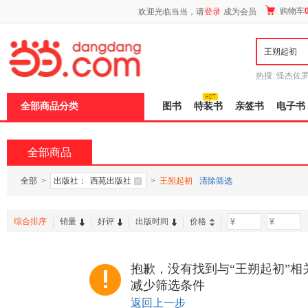
新
购物车
欢迎光临当当，请
登录
成为会员
窗
口
打
开
无
障
热搜:
怪杰佐
碍
谎
吾辈如神
说
全部商品分类
图书
特装书
亲签书
电子书
明
页
面,
按
全部商品
Ctrl
加
波
全部
>
出版社：
西苑出版社
>
王朔起初
清除筛选
浪
键
打
综合排序
销量
好评
出版时间
价格
-
开
导
盲
模
抱歉，没有找到与“王朔起初”相
式
减少筛选条件
返回上一步