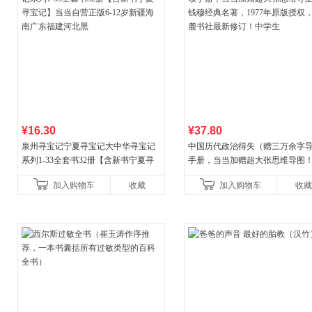
¥16.30
¥37.80
泉州寻宝记宁夏寻宝记大中华寻宝记
中国历代政治得失（赠三万余字
系列1-33全套书32册【含新书宁夏寻
手册，当当加赠超大张思维导图
宝记】当当自营正版6-12岁新疆海南
穆经典名著，1977年原版授权，
加入购物车
收藏
加入购物车
收藏
广东福建河北黑
书社最新修订！中学生