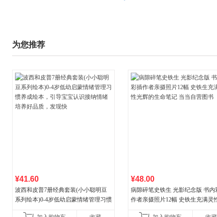
为您推荐
¥41.60
¥48.00
波西和皮普7册经典套装(小小聪明豆
病隙碎笔史铁生 光影纪念版 书内
系列绘本)0-4岁低幼启蒙情绪管理习惯
作者亲摄照片12幅 史铁生充满灵
养成绘本，引导宝宝认识接纳情绪培
辉的生命笔记 当当自营图书