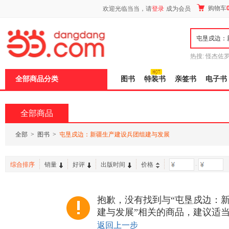
新
购物车
欢迎光临当当，请
登录
成为会员
窗
口
打
开
无
障
热搜:
怪杰佐
碍
谎
吾辈如神
说
全部商品分类
图书
特装书
亲签书
电子书
明
页
面,
按
全部商品
Ctrl
加
波
全部
>
图书
>
屯垦戍边：新疆生产建设兵团组建与发展
浪
键
打
综合排序
销量
好评
出版时间
价格
-
开
导
盲
模
抱歉，没有找到与“屯垦戍边：
式
建与发展”相关的商品，建议适
返回上一步