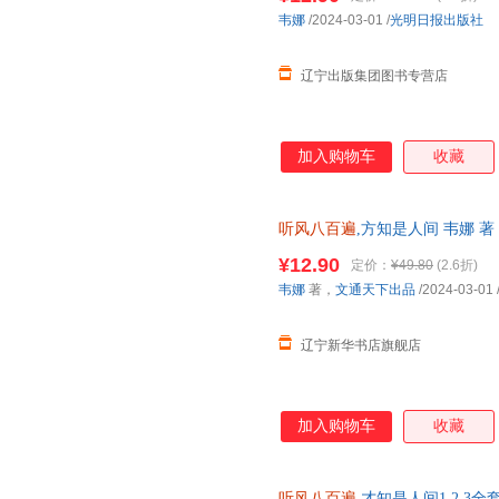
韦娜
/2024-03-01
/
光明日报出版社
辽宁出版集团图书专营店
加入购物车
收藏
听风八百遍
,方知是人间 韦娜 
9787519478018 【新华书店正
¥12.90
定价：
¥49.80
(2.6折)
韦娜
著，
文通天下出品
/2024-03-01
辽宁新华书店旗舰店
加入购物车
收藏
听风八百遍
才知是人间1 2 3全