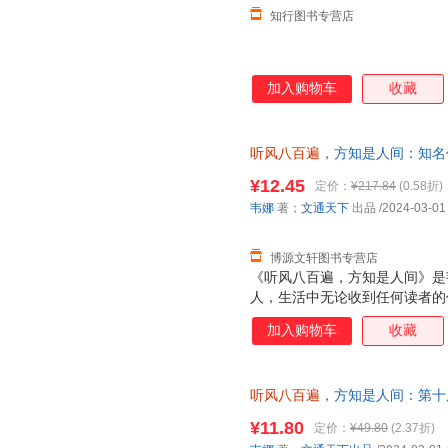
知行图书专营店
加入购物车
收藏
听风八百遍
，方知是人间：知名
一次人间。梁永安、都靓、阎真
¥12.45
定价：
¥217.84
(0.58折)
理由退换】
韦娜
著；
文通天下
出品
/2024-03-01
博源文轩图书专营店
《听风八百遍，方知是人间》是
人，生活中无论收到任何读者的
话。 人生是一场漫长又短暂的
加入购物车
收藏
每个进入我们生命的的人，都有
景，不纠结过往，不忧心未来。
找到属于自己的风景。
听风八百遍
，方知是人间：第十
作家！在日升月落里，再爱一次
¥11.80
定价：
¥49.80
(2.37折)