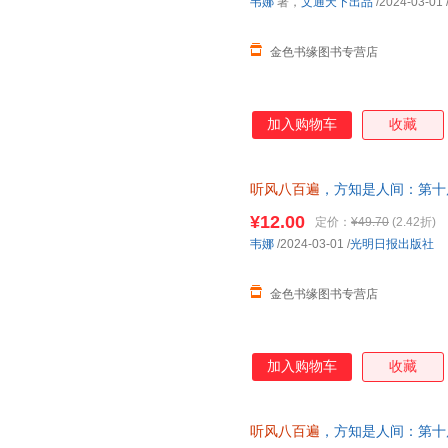
韦娜
著，
文通天下出品
/2024-03-01
金色书缘图书专营店
加入购物车
收藏
听风八百遍
，方知是人间：第十
作家！在日升月落里，再爱一次
¥12.00
定价：
¥49.70
(2.42折)
韦娜
/2024-03-01
/
光明日报出版社
金色书缘图书专营店
加入购物车
收藏
听风八百遍
，方知是人间：第十