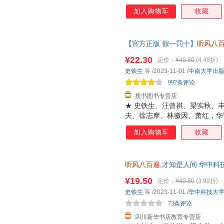
录《秋天的怀念》《合欢树》《
加入购物车
收藏
作品，多篇文章入选初高中语文
精华。 ★ 我们生而破碎，用活
暴，历尽千帆，才终于懂得， 人
【官方正版 假一罚十】
听风八
多次深情诵读，《人民日报》重
恺/沈从文等12位名家写给独行
情、亲情、勇气和真诚。温暖、
¥22.30
定价：
¥49.80
(4.48折)
《人民日报》盛赞推荐的名家散
光潜、朱自清、俞平伯、郑振铎
史铁生
等
/2023-11-01
/
中南大学出
散文经典读本。 ★ 一套可读、
997条评论
搜书图书专营店
★ 史铁生、汪曾祺、梁实秋、
夫、徐志摩、林徽因、萧红，华
收录《秋天的 念》《合欢树》
加入购物车
收藏
文 作品，多篇文章入选初高中
华。★ 我们生而破碎，用活着
尽千帆，才 于懂得， 人间 的
听风八百遍
,才知是人间 华中
诵读，《 日报》重磅推荐，书
货，85%城市次日达，团购优
和真诚。温暖、 净的文字，读
¥19.50
定价：
¥49.80
(3.92折)
伯、郑振铎等诸多 倾情推荐，感
史铁生
等
/2023-11-01
/
华中科技大
古朴雅 ，温暖 ，双封采用故宫红
73条评论
绘 图，随书附赠
四川新华书店教育专营店