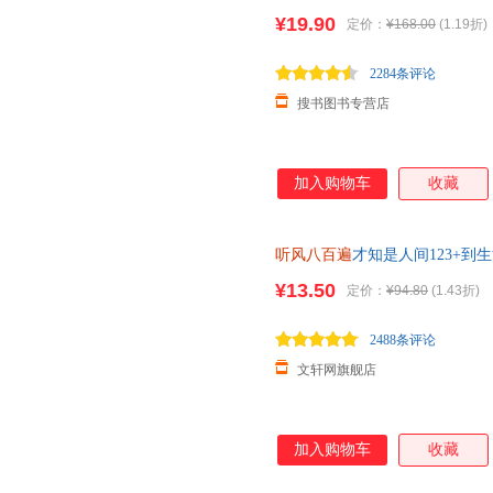
等12位名家写给独行者的生命之
读者》深情诵读，《人民日报》
¥19.90
定价：
¥168.00
(1.19折)
伯、郑振铎等诸多大师倾情推荐
帧设计古朴雅致，温暖治愈，双
2284条评论
知
搜书图书专营店
加入购物车
收藏
听风八百遍
才知是人间123+到
子恺沈从文等12位名家写给独行
¥13.50
定价：
¥94.80
(1.43折)
2488条评论
文轩网旗舰店
加入购物车
收藏