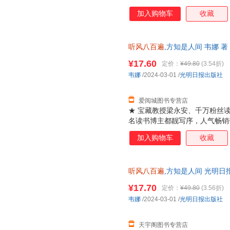
爱一次人间！ ★人民日报《民
加入购物车
收藏
的温暖互动，更真实，更治愈。
发生，学会爱自己。★全网上万
《我爱这星河滚烫的人间》之后
听风八百遍
,方知是人间 韦娜 
是一个温柔的世界。爱和远方终
货，85%城市次日达，团购优
华、杨绛等倡导的生活方式，最
¥17.60
定价：
¥49.80
(3.54折)
《听风八百遍，方知是人间》是
韦娜
/2024-03-01
/
光明日报出版社
与自己和解，活出生活的从容和
风景，总能找到属于自己
爱阅城图书专营店
★ 宝藏教授梁永安、千万粉丝
名读书博主都靓写序，人气畅销
爱一次人间！ ★人民日报《民
加入购物车
收藏
的温暖互动，更真实，更治愈。
发生，学会爱自己。★全网上万
《我爱这星河滚烫的人间》之后
听风八百遍
,方知是人间 光明日
是一个温柔的世界。爱和远方终
货，85%城市次日达，团购优
华、杨绛等倡导的生活方式，最
¥17.70
定价：
¥49.80
(3.56折)
《听风八百遍，方知是人间》是
韦娜
/2024-03-01
/
光明日报出版社
与自己和解，活出生活的从容和
风景，总能找到属于自己
天宇阁图书专营店