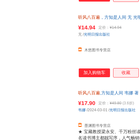
听风八百遍
，方知是人间 无 光明日
¥14.94
定价：
¥14.94
无
/
光明日报出版社
木悠图书专营店
加入购物车
收藏
听风八百遍
,方知是人间 韦娜 
日达，团购优惠咨询在线客服！
¥17.90
定价：
¥49.80
(3.6折)
韦娜
/2024-03-01
/
光明日报出版社
墨渊图书专营店
★ 宝藏教授梁永安、千万粉丝
名读书博主都靓写序，人气畅销