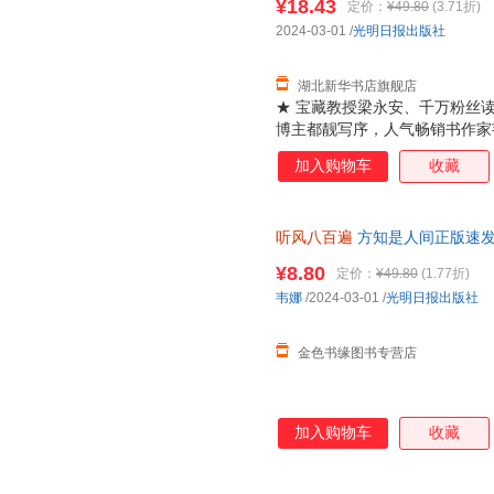
¥18.43
定价：
¥49.80
(3.71折)
2024-03-01
/
光明日报出版社
湖北新华书店旗舰店
★ 宝藏教授梁永安、千万粉丝读
博主都靓写序，人气畅销书作家
人间！ ★人民日报《民生周刊》
加入购物车
收藏
真实， 治愈。关乎成长，关乎
己。 ★ 上万读书博主 的治愈
间》之后，43篇重新爱上生活
听风八百遍
方知是人间正版速发
和远方终将抵达，等春风得意，
遍 才知是人间光明日报出版社
的生活方式， 聪明的活法*是
¥8.80
定价：
¥49.80
(1.77折)
是人间》是一本写给年轻人的成
韦娜
/2024-03-01
/
光明日报出版社
活的从容和甘甜！ ★只要还在
自己的方向。时间不
金色书缘图书专营店
加入购物车
收藏