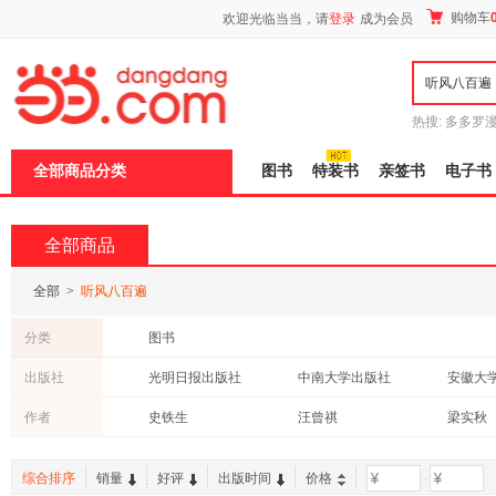
新
购物车
欢迎光临当当，请
登录
成为会员
窗
口
打
开
无
障
热搜:
多多罗
碍
传说
十日终
说
全部商品分类
图书
特装书
亲签书
电子书
明
页
面,
按
全部商品
Ctrl
加
波
全部
>
听风八百遍
浪
键
分类
图书
打
开
出版社
光明日报出版社
中南大学出版社
安徽大
导
盲
复旦大学出版社
江西人民出版社
长江文
作者
史铁生
汪曾祺
梁实秋
模
式
中国华侨出版社
中国致公出版社
四川文
季羡林
沈从文
宗璞
安徽文艺出版社
综合排序
销量
好评
出版时间
价格
-
蔡澜
米切尔·恩德