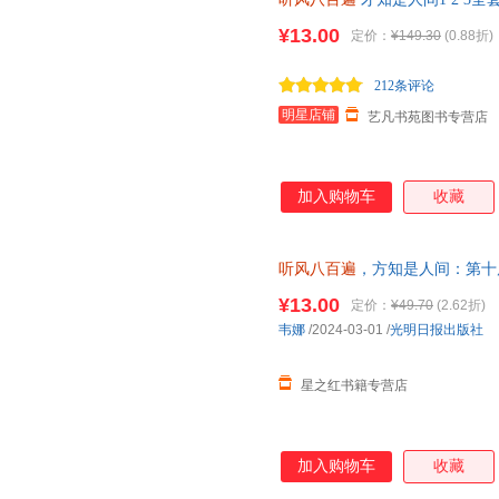
风800遍才知是人间
听风八百遍
¥13.00
定价：
¥149.30
(0.88折)
212条评论
明星店铺
艺凡书苑图书专营店
加入购物车
收藏
听风八百遍
，方知是人间：第十
知名作家推荐！在日升月落里，
¥13.00
定价：
¥49.70
(2.62折)
韦娜
/2024-03-01
/
光明日报出版社
星之红书籍专营店
加入购物车
收藏