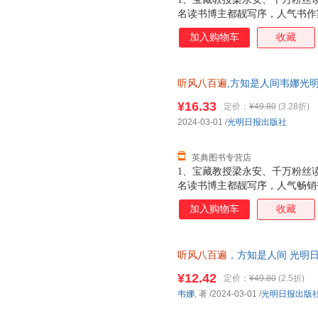
名读书博主都靓写序，人气书作
次人间！ 2、人民日报《民生
加入购物车
收藏
温暖互动，更真实，更治愈。关
生，学会爱自己。 3、全网上
这星河滚烫的人间》之后，43
听风八百遍
,方知是人间韦娜光明日报
温柔的世界。爱和远方终将抵达
余华、杨绛等倡导的生活方式，
¥16.33
定价：
¥49.80
(3.28折)
生。《听风八百遍，方知是人间
2024-03-01
/
光明日报出版社
人能与自己和解，活出生活的从
要的风景，总能找到属于自己
英典图书专营店
1、宝藏教授梁永安、千万粉丝
名读书博主都靓写序，人气畅销
爱一次人间！2、人民日报《民
加入购物车
收藏
的温暖互动，更真实，更治愈。
发生，学会爱自己。3、全网上
《我爱这星河滚烫的人间》之后
听风八百遍
，方知是人间 光明
是一个温柔的世界。爱和远方终
辉、余华、杨绛等倡导的生活方
¥12.42
定价：
¥49.80
(2.5折)
人生。《听风八百遍，方知是人
韦娜
, 著
/2024-03-01
/
光明日报出版
个人能与自己和解，活出生活的
要的风景，总能找到属于