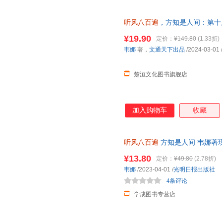
听风八百遍
，方知是人间：第十
知名作家！在日升月落里，再爱
¥19.90
定价：
¥149.80
(1.33折)
韦娜
著，
文通天下出品
/2024-03-01
楚洹文化图书旗舰店
加入购物车
收藏
听风八百遍
方知是人间 韦娜著
人随笔 光明日报出版社正版 梁
¥13.80
定价：
¥49.80
(2.78折)
韦娜
/2023-04-01
/
光明日报出版社
4条评论
学成图书专营店