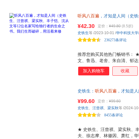
听风八百遍
，才知是人间（史铁
位名家写给独行者的生命之书。
¥42.30
定价：
¥49.80
(8.5折)
百遍，才知是人间3》火热上市
史铁生
等
/2023-10-01
/
华中科技大学
篇目，令无数读者为之落泪的散
236273条评论
人间。@桃年 手绘插图，赠书签
推荐您购买其他热门畅销书： 
文、鲁迅、老舍、朱自清、郁达
文学大家给独行者的生命之书。
加入购物车
收藏
子成兄弟》《我与地坛》等40
教材及阅读试题，一本书阅尽华
来修修补补 也许，当我们跨越
史铁生：
听风八百遍
，才知是人
的真正含义是活着。 ★ 央视
来修修补补。华语文坛文学大家
荐，书写人世间最美好的东西：
¥99.60
定价：
¥99.60
散文经典，央视《朗读者》深情
的文字，读来令人落泪。 ★ 
史铁生
、
汪曾祺
、
梁实秋
等
/2024-10
@桃年手绘插图，赠精美书签、
多大师倾情推荐，感动无数读者
8455条评论
★ 史铁生、汪曾祺、梁实秋、
夫、徐志摩、林徽因、萧红，华