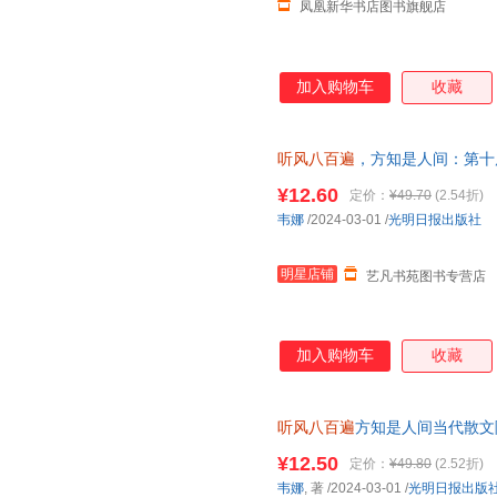
凤凰新华书店图书旗舰店
加入购物车
收藏
听风八百遍
，方知是人间：第十
知名作家推荐！在日升月落里，
¥12.60
定价：
¥49.70
(2.54折)
韦娜
/2024-03-01
/
光明日报出版社
明星店铺
艺凡书苑图书专营店
加入购物车
收藏
听风八百遍
方知是人间当代散文
美文青少年成人文学品读佳作人
¥12.50
定价：
¥49.80
(2.52折)
韦娜
, 著
/2024-03-01
/
光明日报出版