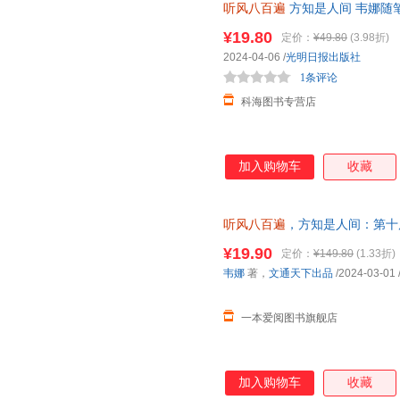
听风八百遍
方知是人间 韦娜随笔
的动人随笔 在日升月落里，再
¥19.80
定价：
¥49.80
(3.98折)
2024-04-06
/
光明日报出版社
1条评论
科海图书专营店
加入购物车
收藏
听风八百遍
，方知是人间：第十
知名作家！在日升月落里，再爱
¥19.90
定价：
¥149.80
(1.33折)
韦娜
著，
文通天下出品
/2024-03-01
一本爱阅图书旗舰店
加入购物车
收藏