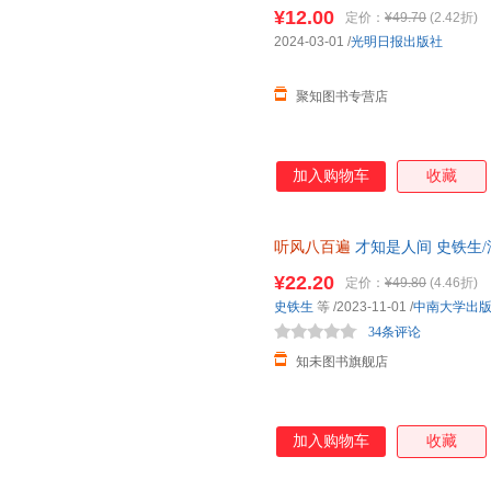
作家！在日升月落里，再爱一次
¥12.00
定价：
¥49.70
(2.42折)
2024-03-01
/
光明日报出版社
聚知图书专营店
加入购物车
收藏
听风八百遍
才知是人间 史铁生/
给独行者的生命之书 我们生而
¥22.20
定价：
¥49.80
(4.46折)
史铁生
等
/2023-11-01
/
中南大学出
34条评论
知未图书旗舰店
加入购物车
收藏