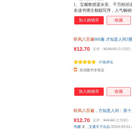
1、宝藏教授梁永安、千万粉丝
名读书博主都靓写序，人气畅销
爱一次人间！ 2、人民日报《
加入购物车
收藏
丝的温暖互动，更真实，更治愈
切发生，学会爱自己。 3、全
书《我爱这星河滚烫的人间》之
听风八百遍
800遍 才知是人间
都是一个温柔的世界。爱和远方
与人间闲话片刻汪曾祺静候葡萄
董宇辉、余华、杨绛等倡导的生
¥12.70
定价：
¥298.00
(0.43折)
弛的人生。《听风八百遍，方知
望每个人能与自己和解，活出生
67条评论
看到想要的风景，总能
东润图书专营店
加入购物车
收藏
听风八百遍
，方知是人间：第十
知名作家推荐！在日升月落里，
¥12.70
定价：
¥49.80
(2.56折)
韦娜
著，
文通天下出品
/2024-03-01