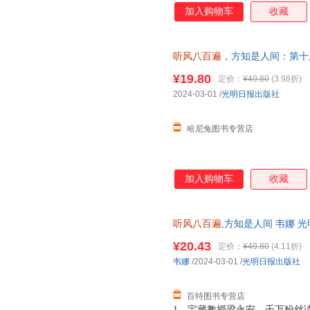
加入购物车
收藏
听风八百遍
，方知是人间：第十
知名作家推荐！在日升月落里，
¥19.80
定价：
¥49.80
(3.98折)
速发
2024-03-01
/
光明日报出版社
哈尼兔图书专营店
加入购物车
收藏
听风八百遍
,方知是人间 韦娜 光明日
¥20.43
定价：
¥49.80
(4.11折)
韦娜
/2024-03-01
/
光明日报出版社
百特图书专营店
1、宝藏教授梁永安、千万粉丝