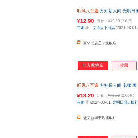
听风八百遍
,方知是人间 光明日
店】 新华正版 多仓就近发货 
¥12.90
定价：
¥49.80
(2.6折)
韦娜
著，
文通天下出品
/2024-03-01
新华书店辽宁旗舰店
加入购物车
收藏
听风八百遍
,方知是人间 韦娜 
规电子发票 多仓就近发货
¥13.20
定价：
¥49.80
(2.66折)
韦娜
著
/2024-03-01
/
光明日报出版
盛文新华书店旗舰店