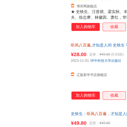
博库网旗舰店
★ 史铁生、汪曾祺、梁实秋、
夫、徐志摩、林徽因、萧红，华
★ 收录《秋天的怀念》《合欢
加入购物车
收藏
篇散文经典作品，多篇文章入选
语文学艺术精华。 ★ 我们生而
生活的风暴，历尽千帆，才终于懂
听风八百遍
,才知是人间 史铁生 等
《朗读者》多次深情诵读，《人
全新书籍 多仓发货 正规发票
西：爱、友情、亲情、勇气和真
¥28.00
定价：
¥49.80
(5.63折)
林清玄、朱光潜、朱自清、俞平
2023-11-01
/
华中科技大学出版社
读者的名家散文经典读本。 ★
红作为主色调，深沉典
辽版新华书店旗舰店
加入购物车
收藏
史铁生：
听风八百遍
，才知是人
给孤勇者的生命礼物。我们生而
¥49.80
定价：
¥49.80
遍，才知是人间3》火热上市中