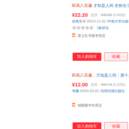
听风八百遍
才知是人间 史铁生/
给独行者的生命之书 我们生而
¥22.20
定价：
¥49.80
(4.46折)
史铁生
等
/2023-11-01
/
中南大学出版
3条评论
星之红书籍专营店
加入购物车
收藏
听风八百遍
，方知是人间：第十
作家！在日升月落里，再爱一次
¥12.00
定价：
¥49.70
(2.42折)
韦娜
/2024-03-01
/
光明日报出版社
锦图图书专营店
加入购物车
收藏