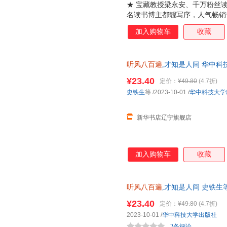
★ 宝藏教授梁永安、千万粉丝
名读书博主都靓写序，人气畅销
爱一次人间！ ★人民日报《民
加入购物车
收藏
的温暖互动，更真实，更治愈。
发生，学会爱自己。★全网上万
《我爱这星河滚烫的人间》之后
听风八百遍
,才知是人间 华中科
是一个温柔的世界。爱和远方终
版 多仓就近发货 电子发票
华、杨绛等倡导的生活方式，最
¥23.40
定价：
¥49.80
(4.7折)
《听风八百遍，方知是人间》是
史铁生
等
/2023-10-01
/
华中科技大学
与自己和解，活出生活的从容和
风景，总能找到属于自己
新华书店辽宁旗舰店
加入购物车
收藏
听风八百遍
,才知是人间 史铁生
籍】
¥23.40
定价：
¥49.80
(4.7折)
2023-10-01
/
华中科技大学出版社
2条评论