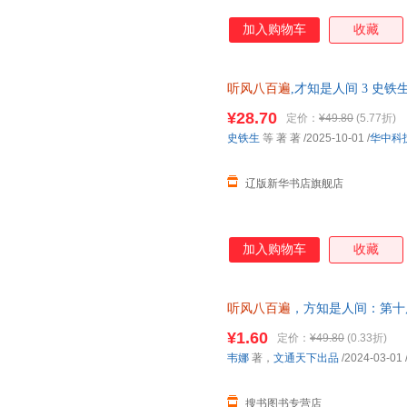
加入购物车
收藏
听风八百遍
,才知是人间 3 史铁生 
社 正版全新书籍 多仓发货 正规
¥28.70
定价：
¥49.80
(5.77折)
史铁生
等 著 著
/2025-10-01
/
华中科
辽版新华书店旗舰店
加入购物车
收藏
听风八百遍
，方知是人间：第十
知名作家推荐！在日升月落里，再
¥1.60
定价：
¥49.80
(0.33折)
韦娜
著，
文通天下出品
/2024-03-01
搜书图书专营店