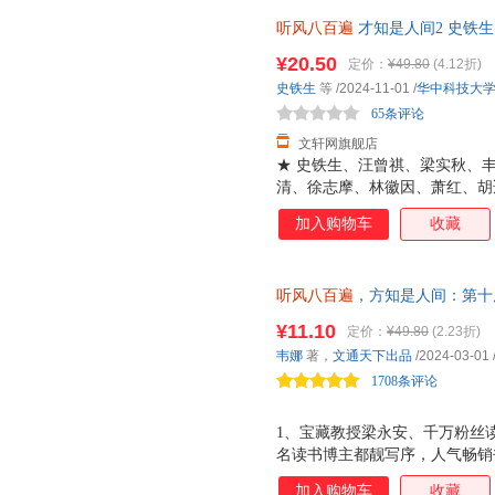
听风八百遍
才知是人间2 史铁生
写给孤独者的生命颂歌令无数读
¥20.50
定价：
¥49.80
(4.12折)
近发货，85%城市次日达，团
史铁生
等
/2024-11-01
/
华中科技大
65条评论
文轩网旗舰店
★ 史铁生、汪曾祺、梁实秋、
清、徐志摩、林徽因、萧红、胡
者的生命礼物。★ 收录《我与
加入购物车
收藏
篇经典散文，多篇文章入选初高
学艺术精华。★ 命运以痛吻我
让我们看到人生本来的样子，再
听风八百遍
，方知是人间：第十
《朗读者》深情诵读，《人民日
知名作家推荐！在日升月落里，
俞平伯、郑振铎等诸多大师倾情
¥11.10
定价：
¥49.80
(2.23折)
上万读书博主推荐的治愈系人气
★ 装帧设计古朴雅致，温暖治
韦娜
著，
文通天下出品
/2024-03-01
篇都是一个温柔的世界。爱和远
特邀知名插画师@桃年 手绘插
1708条评论
也一定要跨过星河，去拥抱更好
张！
1、宝藏教授梁永安、千万粉丝
名读书博主都靓写序，人气畅销
爱一次人间！ 2、人民日报《
加入购物车
收藏