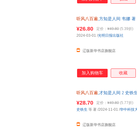
丝的温暖互动，更真实，更治愈
切发生，学会爱自己。 3、全
书《我爱这星河滚烫的人间》之
听风八百遍
,方知是人间 韦娜 著 
都是一个温柔的世界。爱和远方
籍 多仓发货 正规发票
董宇辉、余华、杨绛等倡导的生
¥26.80
定价：
¥49.80
(5.39折)
弛的人生。《听风八百遍，方知
2024-03-01
/
光明日报出版社
望每个人能与自己和解，活出生
看到想要的风景，总能找
辽版新华书店旗舰店
加入购物车
收藏
听风八百遍
,才知是人间 2 史铁生 
正版全新书籍 多仓发货 正规发
¥28.70
定价：
¥49.80
(5.77折)
史铁生
等 著
/2024-11-01
/
华中科技
辽版新华书店旗舰店