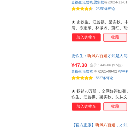
史铁生
,
汪曾祺
,
梁实秋
等
/2024-11-01
目，令无数读者为之落泪的散文
23359条评论
间。@桃年 手绘插图，赠书签1
★ 史铁生、汪曾祺、梁实秋、
清、徐志摩、林徽因、萧红、胡
者的生命礼物。 ★ 收录《我与
加入购物车
收藏
篇经典散文，多篇文章入选初高
学艺术精华。 ★ 命运以痛吻
让我们看到人生本来的样子，再
史铁生：
听风八百遍
才知是人间
《朗读者》深情诵读，《人民日
孤独者的生命颂歌 我们在一块儿
俞平伯、郑振铎等诸多大师倾情
¥47.30
定价：
¥49.80
(9.5折)
令无数读者为之落泪的华语散文
★ 装帧设计古朴雅致，温暖治
史铁生
汪曾祺
等
/2025-09-02
/
华中
《朗读者》深情朗读、《人民日
特邀知名插画师@桃年 手绘插
5627条评论
图，赠精美书签1枚，邮票式藏
张！
★ 畅销70万册 ，全网好评如
铁生、汪曾祺、梁实秋、沈从文
郁达夫、林徽因、胡适、夏丏尊
加入购物车
收藏
生命颂歌。 ★ 我们在一块儿
们看到人生本来的样子，再让我
地坛》《扶轮问路》《我的父亲
【官方正版】
听风八百遍
，才知
选初高中语文教材及阅读试题，