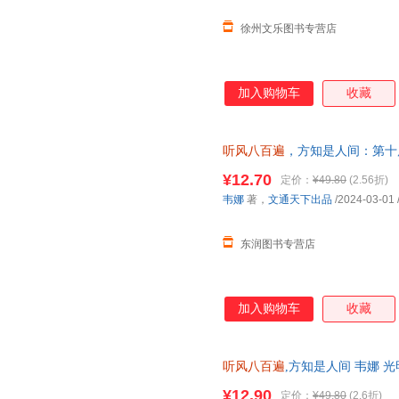
徐州文乐图书专营店
加入购物车
收藏
听风八百遍
，方知是人间：第十
知名作家推荐！在日升月落里，
¥12.70
定价：
¥49.80
(2.56折)
韦娜
著，
文通天下出品
/2024-03-01
东润图书专营店
加入购物车
收藏
听风八百遍
,方知是人间 韦娜 
子发票 多仓就近发货
¥12.90
定价：
¥49.80
(2.6折)