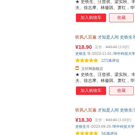
★ 史铁生、汪曾祺、梁实秋、
夫、徐志摩、林徽因、萧红，华
★ 收录《秋天的怀念》《合欢
加入购物车
收藏
篇散文经典作品，多篇文章入选
语文学艺术精华。★ 我们生而
活的风暴，历尽千帆，才终于懂
听风八百遍
才知是人间 史铁生
读者》多次深情诵读，《人民日
书 我们生而破碎 用活着来修修
爱、友情、亲情、勇气和真诚。
¥18.90
定价：
¥49.80
(3.8折)
货，85%城市次日达，团购优
玄、朱光潜、朱自清、俞平伯、
史铁生
等
/2023-11-01
/
华中科技大
的名家散文经典读本。★ 装帧
2272条评论
为主色调，深沉典雅
文轩网旗舰店
★ 史铁生、汪曾祺、梁实秋、
夫、徐志摩、林徽因、萧红，华
★ 收录《秋天的怀念》《合欢
加入购物车
收藏
篇散文经典作品，多篇文章入选
语文学艺术精华。★ 我们生而
活的风暴，历尽千帆，才终于懂
听风八百遍
才知是人间 史铁生/
读者》多次深情诵读，《人民日
给独行者的生命之书 我们生而
爱、友情、亲情、勇气和真诚。
¥18.30
定价：
¥49.80
(3.68折)
玄、朱光潜、朱自清、俞平伯、
史铁生
等
/2023-09-26
/
华中科技大学
的名家散文经典读本。★ 装帧
542条评论
为主色调，深沉典雅