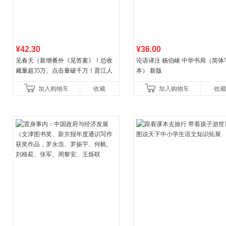
¥42.30
¥36.00
见春天（新增番外《见答案》！总收
论语译注 杨伯峻 中华书局（简体
藏量超35万、点击量破千万！晋江人
本） 新版
气作者 纵虎嗅花 催泪之作！）
加入购物车
收藏
加入购物车
收藏