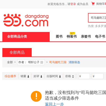
新
购物车
欢迎光临当当，请
登录
成为会员
窗
口
打
开
无
障
热搜:
多多罗
碍
传说
十日终
说
全部商品分类
图书
特装书
亲签书
电子书
明
页
面,
按
全部商品
Ctrl
加
波
全部
>
作者：
明轩公子
>
司马懿吃三国
清除筛选
浪
键
打
综合排序
销量
好评
出版时间
价格
-
开
导
盲
模
抱歉，没有找到与“司马懿吃三国
式
适当减少筛选条件
返回上一步