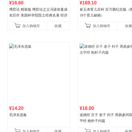
¥16.60
¥169.10
博弈论 精装版 博弈论之父冯诺依曼成
崔玉涛育儿百科 百万册纪念版（
名巨作 美国科学院院士经典名著 经济
18个育儿秘籍）
理论经济学博弈论的诡计策略书籍
加入购物车
收藏
加入购物车
收藏
¥14.20
¥18.00
毛泽东选集
道德经 庄子 老子 列子 周易参同契
平经 抱朴子内篇
加入购物车
收藏
加入购物车
收藏