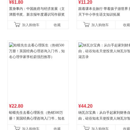
¥61.80
¥11.20
置身事内：中国政府与经济发展（文
跟着课本去旅行 带着孩子游世界 
津图书奖、新京报年度通识写作获奖
天下中小学生语文知识拓展
作品，罗永浩、罗振宇、何帆、刘格
加入购物车
收藏
加入购物车
收藏
菘、张军、周黎安、王烁联
¥22.80
¥44.20
蛤蟆先生去看心理医生（热销500万
纳瓦尔宝典：从白手起家到财务
册！英国经典心理咨询入门书，知名
由，硅谷知名天使投资人纳瓦尔
心理学家李松蔚强烈推荐）
箴言录
加入购物车
收藏
加入购物车
收藏