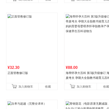
¥32.30
¥88.00
正面管教修订版
海蒂怀孕大百科 第5版升级修订 
麦考夫 孕期大全胎教书籍育儿百科
妈育婴母婴喂养怀孕胎教孕产孕
加入购物车
收藏
加入购物车
收藏
健养生百科读物当