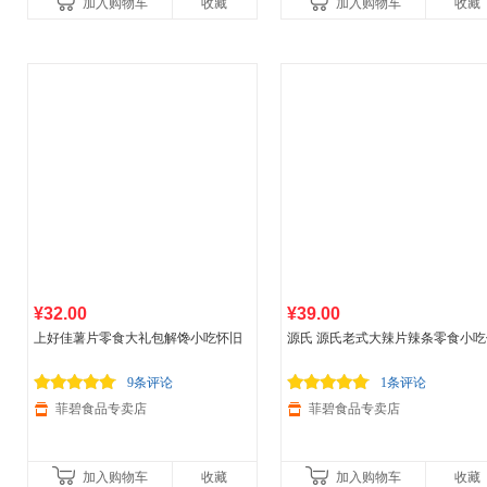
加入购物车
收藏
加入购物车
收藏
¥32.00
¥39.00
上好佳薯片零食大礼包解馋小吃怀旧
源氏 源氏老式大辣片辣条零食小吃
休闲
食品
混口味5g*50包
闲
食品
麻辣味网红小豆皮 200g老
辣片*5 香辣味
9条评论
1条评论
菲碧食品专卖店
菲碧食品专卖店
加入购物车
收藏
加入购物车
收藏