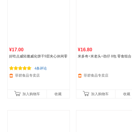
¥17.00
¥16.80
好吃点威轻脆威化饼干9层夹心休闲零
米多奇+米老头+劲仔 8包 零食组合
食散装 威轻脆饼干散装20根随机味
丁*2包+雪花煎卷*3包+手撕素肉*
（共约116g）
4条评论
菲碧食品专卖店
菲碧食品专卖店
加入购物车
收藏
加入购物车
收藏