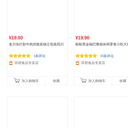
¥19.00
¥19.90
老川东灯影牛肉丝散装独立包装四川
盼盼黑金锅巴整箱休闲零食小吃大
特产休闲零食 13g*8袋 麻辣味
包 240g整箱
1条评论
10条评论
菲碧食品专卖店
菲碧食品专卖店
加入购物车
收藏
加入购物车
收藏