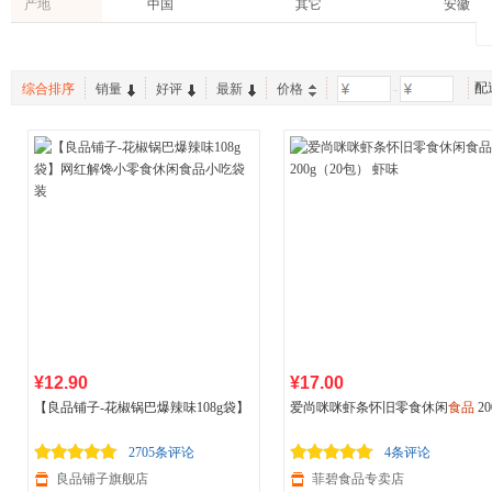
香满园
光明
源氏
产地
中国
其它
安徽
365天
见包装
3个月
端午粽子
大米
饼干
娃哈哈
贝蒂斯
洽洽
8个月
9个月
10个月
方便粉丝
银耳
糖粉/霜
康师傅
上好佳
认养一
60
18个月
24个月
蟹类
葵花籽油
花生/瓜
配
综合排序
销量
好评
最新
价格
-
想念
好吃点
米多奇
150
1年
2年
锅巴
面粉/食用粉
禽类
真知棒
怡口莲
农夫山
其它
牛肉
橄榄油
达利园
王老吉
碧生源
芒果干
桃
海产
君乐宝
彩虹糖
魔法士
面包
挂面
枣
百岁山
老干妈
宜养
腰果
西梅
半成品
菜干类
山茶油
蛋卷
稻米油
夏威夷果
八宝粥
淡奶油
零食礼包
太妃糖
豆类制品
山楂
¥12.90
¥17.00
【良品铺子-花椒锅巴爆辣味108g袋】
爱尚咪咪虾条怀旧零食休闲
食品
20
网红解馋小零食休闲
食品
小吃袋装
（20包） 虾味
2705条评论
4条评论
良品铺子旗舰店
菲碧食品专卖店