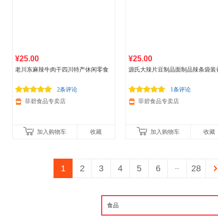
¥25.00
¥25.00
老川东麻辣牛肉干四川特产休闲零食
源氏大辣片豆制品面制品辣条袋装
真空独立包装袋 100g*1袋 麻辣味
辣办公室宿舍休闲馋嘴小零食儿时
条 200g大辣片*3+32g功夫*1 香辣
2条评论
1条评论
菲碧食品专卖店
菲碧食品专卖店
加入购物车
收藏
加入购物车
收藏
1
2
3
4
5
6
...
28