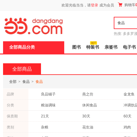
新
购物车
欢迎光临当当，请
登录
成为会员
窗
口
打
开
无
障
热搜:
多多罗
碍
传说
十日终
说
全部商品分类
图书
特装书
亲签书
电子书
明
页
面,
按
全部商品
Ctrl
加
波
全部
>
食品
>
食品
浪
键
品牌
良品铺子
燕之坊
金龙鱼
打
开
大希地
十月稻田
福临门
分类
粮油调味
休闲食品
冲调饮
导
盲
海天
友臣
千禾
茶
进口食品
酒
模
保质期
21天
30天
60天
银鹭
艺福堂
胡姬花
式
120天
540天
180天
类别
杂粮
花生油
鸡肉
盼盼
伊利
多力
240天
270
270天
木耳
开心果
鱼类