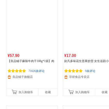
¥57.90
¥17.00
【良品铺子麻辣牛肉干108g*1袋】肉
刻凡多味花生坚果炒货 女生追剧小
脯肉干休闲零食办公室
食品
小吃
食 唠嗑零食 128g*1袋 原味
71626条评论
9条评论
良品铺子旗舰店
菲碧食品专卖店
加入购物车
收藏
加入购物车
收藏