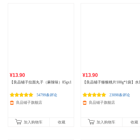
¥13.90
¥13.90
【良品铺子拉面丸子（麻辣味）85gx1
【良品铺子猕猴桃片100g*1袋】水
袋】 休闲点心面干脆面好吃的膨化
食
干猕猴桃干果干果脯零食小吃办公
品
小零食小吃袋装
袋装
食品
54799条评论
23098条评论
良品铺子旗舰店
良品铺子旗舰店
加入购物车
收藏
加入购物车
收藏