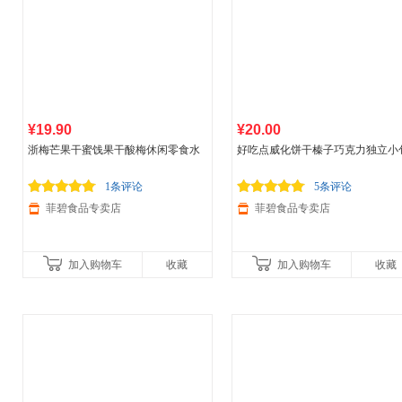
¥19.90
¥20.00
浙梅芒果干蜜饯果干酸梅休闲零食水
好吃点威化饼干榛子巧克力独立小
果干 芒果干100g
装休闲零食 8g*30包【约240g】 混
味
1条评论
5条评论
菲碧食品专卖店
菲碧食品专卖店
加入购物车
收藏
加入购物车
收藏