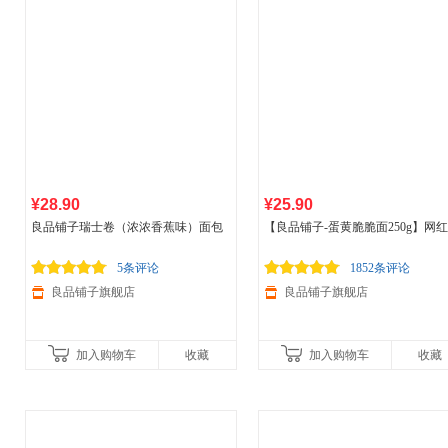
¥28.90
¥25.90
良品铺子瑞士卷（浓浓香蕉味）面包
【良品铺子-蛋黄脆脆面250g】网
夹心蛋糕面包营养早餐代餐零
食品
整
款干脆面小零食小吃休闲
食品
箱500g
5条评论
1852条评论
良品铺子旗舰店
良品铺子旗舰店
加入购物车
收藏
加入购物车
收藏