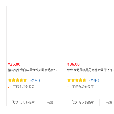
¥25.00
¥36.00
精武鸭锁骨卤味零食鸭架即食熟食小
年年宏无蔗糖黑芝麻糯米饼干下午
吃休闲
食品
武汉特产卤鸭架 鸭锁骨约
休闲旅行
食品
零食小吃无小麦粉三
180g/盒 甜辣味
糖友能吃的零食 鲜山药黑芝麻饼 50
2条评论
4条评论
克
菲碧食品专卖店
菲碧食品专卖店
加入购物车
收藏
加入购物车
收藏