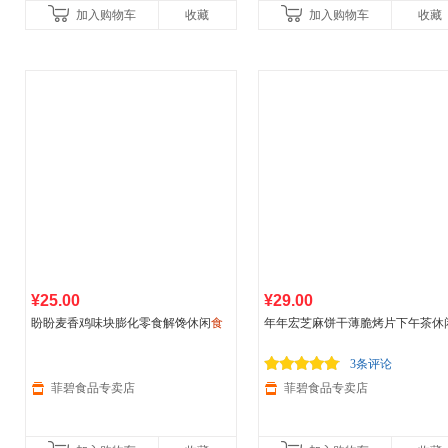
加入购物车
收藏
加入购物车
收藏
¥25.00
¥29.00
盼盼麦香鸡味块膨化零食解馋休闲
食
年年宏芝麻饼干薄脆烤片下午茶休
品
盼盼8g*40包 烧烤牛排
旅行
食品
零食小吃煎饼 500克一斤
白芝麻原味
3条评论
菲碧食品专卖店
菲碧食品专卖店