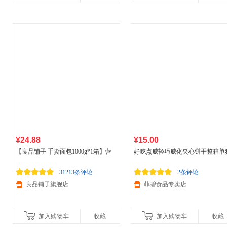
¥24.88
¥15.00
【良品铺子 手撕面包1000g*1箱】营
好吃点威轻巧威化夹心饼干整箱单
养早餐
食品
蛋糕口袋面包糕点点心零
立包装休闲
食品
零食 9g*7包（随
食小吃整箱
味）
31213条评论
2条评论
良品铺子旗舰店
菲碧食品专卖店
加入购物车
收藏
加入购物车
收藏