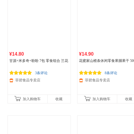
¥14.80
¥14.90
甘源+米多奇+盼盼 7包 零食组合 兰花
花蜜家山楂条休闲零食果脯果干 50
豆*3包+雪饼*2包+香蕉酥*2包（共约1
*1袋
03g）
3条评论
8条评论
菲碧食品专卖店
菲碧食品专卖店
加入购物车
收藏
加入购物车
收藏