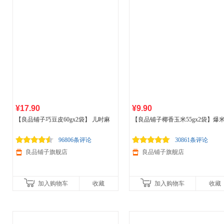
¥17.90
¥9.90
【良品铺子巧豆皮60gx2袋】 儿时麻
【良品铺子椰香玉米55gx2袋】爆
辣零食经典怀旧
食品
小吃香辣味
爆裂玉米五谷杂粮膨化
食品
坚果炒
休闲零食
96806条评论
30861条评论
良品铺子旗舰店
良品铺子旗舰店
加入购物车
收藏
加入购物车
收藏