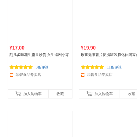
¥17.00
¥19.90
刻凡多味花生坚果炒货 女生追剧小零
乐事无限薯片便携罐装膨化休闲零
食 唠嗑零食 128g*2袋 原味
4罐 混合口味
3条评论
11条评论
菲碧食品专卖店
菲碧食品专卖店
加入购物车
收藏
加入购物车
收藏