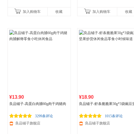
加入购物车
收藏
加入购物车
收藏
¥13.90
¥18.90
良品铺子-高蛋白肉脯60g肉干鸡猪肉
良品铺子-虾条脆脆果50g*3袋豌豆
脯解馋零食小吃休闲
食品
果炒货休闲
食品
零食小时候味道
3299条评论
1015条评论
良品铺子旗舰店
良品铺子旗舰店