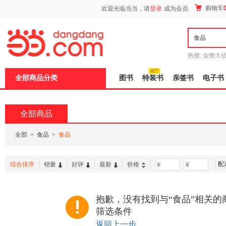
新
购物车
欢迎光临当当，请
登录
成为会员
窗
口
打
开
无
障
热搜:
金蟾大
碍
边带走
耶路
说
全部商品分类
图书
特装书
亲签书
电子书
明
页
面,
按
全部商品
Ctrl
加
波
全部
>
食品
>
食品
浪
键
打
配
综合排序
销量
好评
最新
价格
-
开
导
盲
模
抱歉，没有找到与“食品”相关的
式
筛选条件
返回上一步