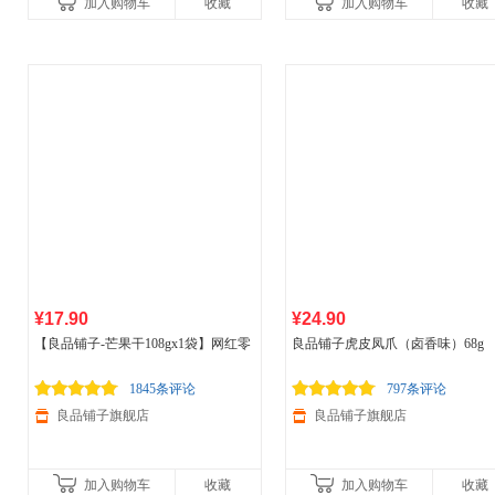
加入购物车
收藏
加入购物车
收藏
¥17.90
¥24.90
【良品铺子-芒果干108gx1袋】网红零
良品铺子虎皮凤爪（卤香味）68g
食蜜饯果干果脯混合装小吃
1845条评论
797条评论
良品铺子旗舰店
良品铺子旗舰店
加入购物车
收藏
加入购物车
收藏