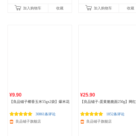
加入购物车
收藏
加入购物车
收藏
¥9.90
¥25.90
【良品铺子椰香玉米55gx2袋】爆米花
【良品铺子-蛋黄脆脆面250g】网
爆裂玉米五谷杂粮膨化
食品
坚果炒货
款干脆面小零食小吃休闲
食品
休闲零食
30861条评论
1852条评论
良品铺子旗舰店
良品铺子旗舰店