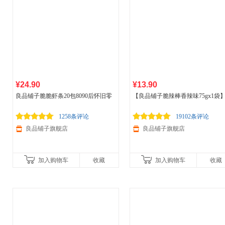
¥24.90
¥13.90
良品铺子脆脆虾条20包8090后怀旧零
【良品铺子脆辣棒香辣味75gx1袋】
食小吃
后怀旧零食儿时味办公室休闲零食
1258条评论
19102条评论
良品铺子旗舰店
良品铺子旗舰店
加入购物车
收藏
加入购物车
收藏