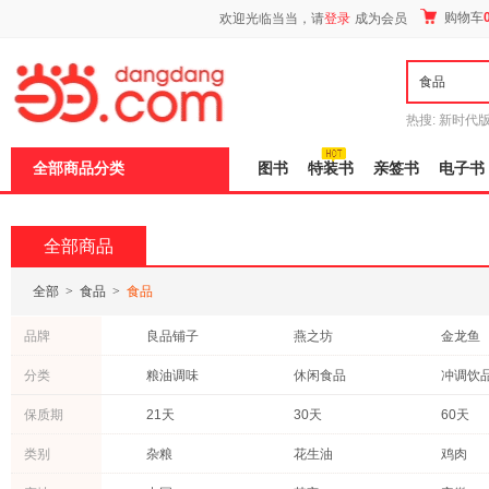
新
购物车
欢迎光临当当，请
登录
成为会员
窗
口
打
开
无
障
热搜:
新时代
碍
有兽焉全集
说
全部商品分类
图书
特装书
亲签书
电子书
明
页
面,
按
全部商品
Ctrl
加
波
全部
>
食品
>
食品
浪
键
品牌
良品铺子
燕之坊
金龙鱼
打
开
大希地
十月稻田
福临门
分类
粮油调味
休闲食品
冲调饮
导
盲
海天
友臣
千禾
茶
进口食品
酒
模
保质期
21天
30天
60天
银鹭
艺福堂
胡姬花
式
120天
540天
180天
类别
杂粮
花生油
鸡肉
盼盼
伊利
多力
240天
270
270天
木耳
开心果
鱼类