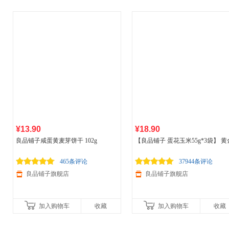
¥13.90
¥18.90
良品铺子咸蛋黄麦芽饼干 102g
【良品铺子 蛋花玉米55g*3袋】 黄
爆米花坚果炒货休闲零食
465条评论
37944条评论
良品铺子旗舰店
良品铺子旗舰店
加入购物车
收藏
加入购物车
收藏