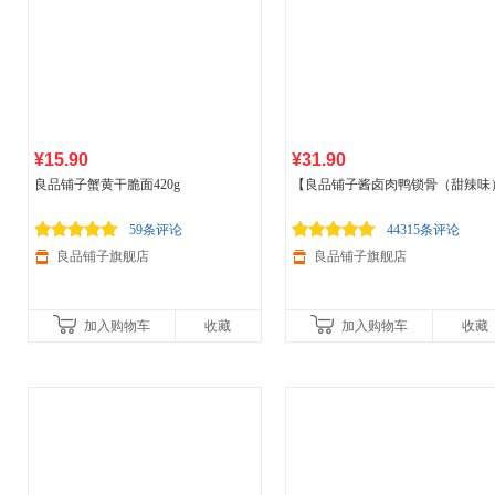
¥15.90
¥31.90
良品铺子蟹黄干脆面420g
【良品铺子酱卤肉鸭锁骨（甜辣味
00g】武汉风味小吃
59条评论
44315条评论
良品铺子旗舰店
良品铺子旗舰店
加入购物车
收藏
加入购物车
收藏