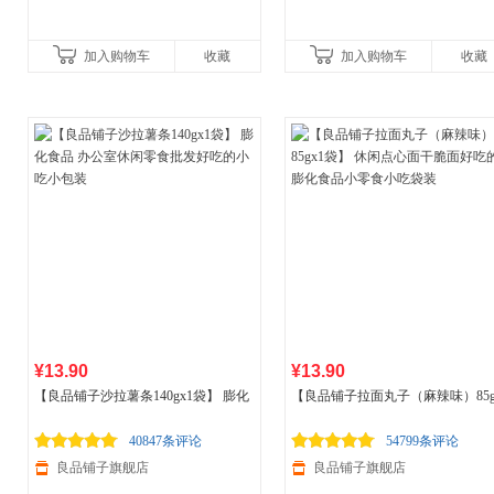
加入购物车
收藏
加入购物车
收藏
¥13.90
¥13.90
【良品铺子沙拉薯条140gx1袋】 膨化
【良品铺子拉面丸子（麻辣味）85g
食品
办公室休闲零食批发好吃的小吃
袋】 休闲点心面干脆面好吃的膨化
小包装
品
小零食小吃袋装
40847条评论
54799条评论
良品铺子旗舰店
良品铺子旗舰店