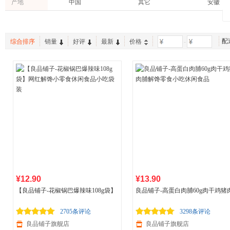
香满园
光明
源氏
产地
中国
其它
安徽
365天
见包装
3个月
端午粽子
大米
饼干
娃哈哈
贝蒂斯
洽洽
8个月
9个月
10个月
方便粉丝
银耳
糖粉/霜
康师傅
上好佳
认养一
60
18个月
24个月
蟹类
葵花籽油
花生/瓜
配
综合排序
销量
好评
最新
价格
-
想念
好吃点
米多奇
150
1年
2年
锅巴
面粉/食用粉
禽类
真知棒
怡口莲
农夫山
其它
牛肉
橄榄油
达利园
王老吉
碧生源
芒果干
桃
海产
君乐宝
彩虹糖
魔法士
面包
挂面
枣
百岁山
老干妈
宜养
腰果
西梅
半成品
菜干类
山茶油
蛋卷
稻米油
夏威夷果
八宝粥
淡奶油
零食礼包
太妃糖
豆类制品
山楂
¥12.90
¥13.90
【良品铺子-花椒锅巴爆辣味108g袋】
良品铺子-高蛋白肉脯60g肉干鸡猪
网红解馋小零食休闲
食品
小吃袋装
脯解馋零食小吃休闲
食品
2705条评论
3298条评论
良品铺子旗舰店
良品铺子旗舰店