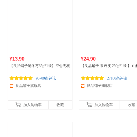
¥13.90
¥24.90
【良品铺子脆冬枣35g*1袋】空心无核
【良品铺子 果丹皮 250g*1袋 】 山
红枣河北特产脆枣
卷山楂蜜饯果脯零食酸甜爽口独立
装
96709条评论
27180条评论
良品铺子旗舰店
良品铺子旗舰店
加入购物车
收藏
加入购物车
收藏