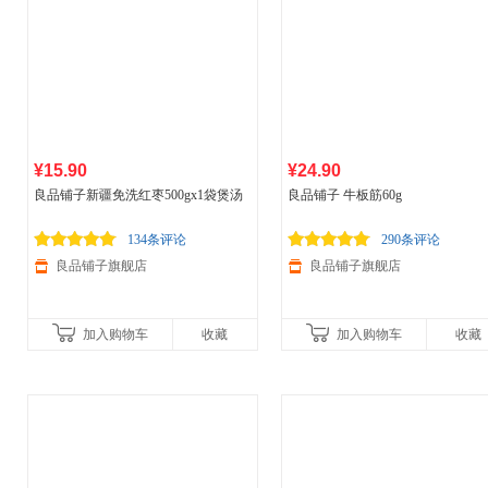
¥15.90
¥24.90
良品铺子新疆免洗红枣500gx1袋煲汤
良品铺子 牛板筋60g
泡水零食大枣灰枣干货枣子
134条评论
290条评论
良品铺子旗舰店
良品铺子旗舰店
加入购物车
收藏
加入购物车
收藏