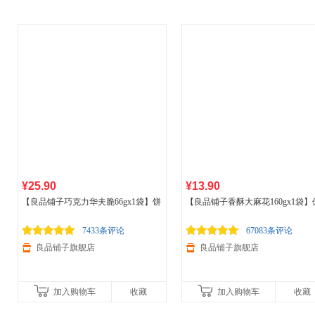
¥25.90
¥13.90
【良品铺子巧克力华夫脆66gx1袋】饼
【良品铺子香酥大麻花160gx1袋】
干酥脆网红办公室零食小吃
闲下午茶酥脆零食糕点点心天津特
7433条评论
67083条评论
良品铺子旗舰店
良品铺子旗舰店
加入购物车
收藏
加入购物车
收藏