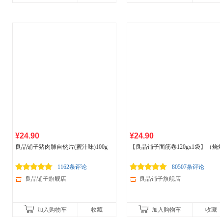
¥24.90
¥24.90
良品铺子猪肉脯自然片(蜜汁味)100g
【良品铺子面筋卷120gx1袋】（烧
味）辣条零食8090后怀旧零食辣味
装
1162条评论
80507条评论
良品铺子旗舰店
良品铺子旗舰店
加入购物车
收藏
加入购物车
收藏