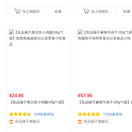
加入购物车
收藏
加入购物车
收藏
¥24.90
¥57.90
【良品铺子奥尔良小鸡腿108g*1袋】
【良品铺子麻辣牛肉干108g*1袋】
肉类熟食卤味办公室零食小吃
食品
脯肉干休闲零食办公室
食品
小吃
63080条评论
71626条评论
良品铺子旗舰店
良品铺子旗舰店