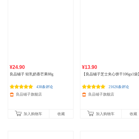
¥24.90
¥13.90
良品铺子 轻乳奶香芒果88g
【良品铺子芝士夹心饼干106gx1袋
咸味网红办公室健康零食推荐小包
438条评论
21626条评论
良品铺子旗舰店
良品铺子旗舰店
加入购物车
收藏
加入购物车
收藏