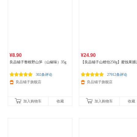
¥8.90
¥24.90
良品铺子整根野山笋（山椒味）35g
【良品铺子山楂饴250g】蜜饯果脯
果山楂健脾酸甜零食
302条评论
27912条评论
良品铺子旗舰店
良品铺子旗舰店
加入购物车
收藏
加入购物车
收藏