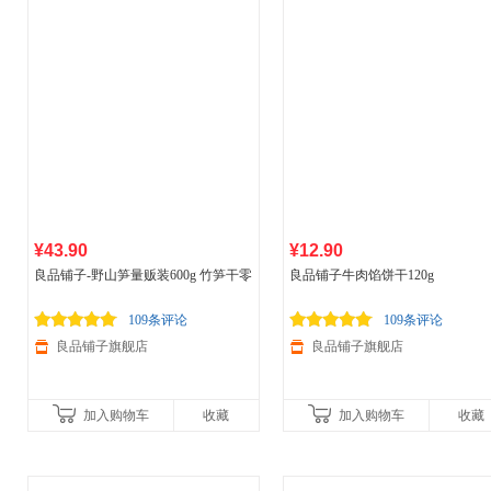
¥43.90
¥12.90
良品铺子-野山笋量贩装600g 竹笋干零
良品铺子牛肉馅饼干120g
食即食泡椒脆笋 独立小袋
109条评论
109条评论
良品铺子旗舰店
良品铺子旗舰店
加入购物车
收藏
加入购物车
收藏