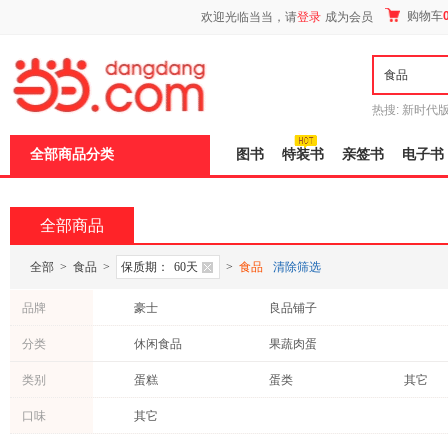
新
购物车
欢迎光临当当，请
登录
成为会员
窗
口
打
开
无
障
热搜:
新时代
碍
有兽焉全集
说
全部商品分类
图书
特装书
亲签书
电子书
明
页
面,
按
全部商品
Ctrl
加
波
全部
>
食品
>
保质期：
60天
>
食品
清除筛选
浪
键
品牌
豪士
良品铺子
打
开
分类
休闲食品
果蔬肉蛋
导
盲
模
类别
蛋糕
蛋类
其它
式
口味
其它