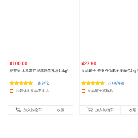
¥100.00
¥27.90
赛蟹皇 禾草灰红泥咸鸭蛋礼盒1.5kg/
良品铺子-奇亚籽低脂全麦面包1kg
提
餐代餐糕点心面包吐司整箱
1条评论
271条评论
菲碧休闲食品专卖店
良品铺子旗舰店
加入购物车
收藏
加入购物车
收藏