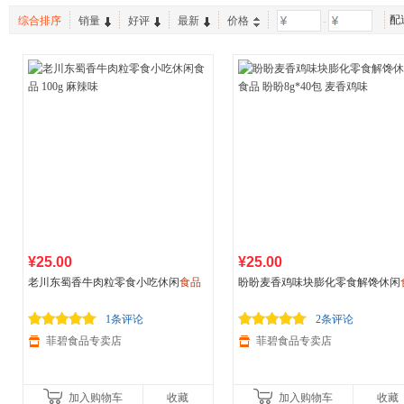
配
综合排序
销量
好评
最新
价格
-
¥25.00
¥25.00
老川东蜀香牛肉粒零食小吃休闲
食品
盼盼麦香鸡味块膨化零食解馋休闲
100g 麻辣味
品
盼盼8g*40包 麦香鸡味
1条评论
2条评论
菲碧食品专卖店
菲碧食品专卖店
加入购物车
收藏
加入购物车
收藏