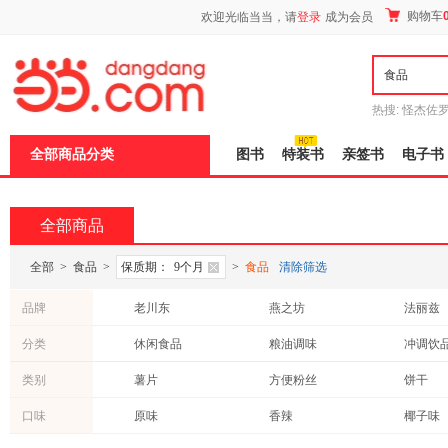
新
购物车
欢迎光临当当，请
登录
成为会员
窗
口
打
开
无
障
热搜:
怪杰佐
碍
谎
吾辈如神
说
全部商品分类
图书
特装书
亲签书
电子书
明
页
面,
按
全部商品
Ctrl
加
波
全部
>
食品
>
保质期：
9个月
>
食品
清除筛选
浪
键
品牌
老川东
燕之坊
法丽兹
打
开
上好佳
良品铺子
奥利奥
分类
休闲食品
粮油调味
冲调饮
导
盲
源氏
鲜记
模
类别
薯片
方便粉丝
饼干
式
牛肉
沙琪玛
威化
口味
原味
香辣
椰子味
蛋卷
零食礼包