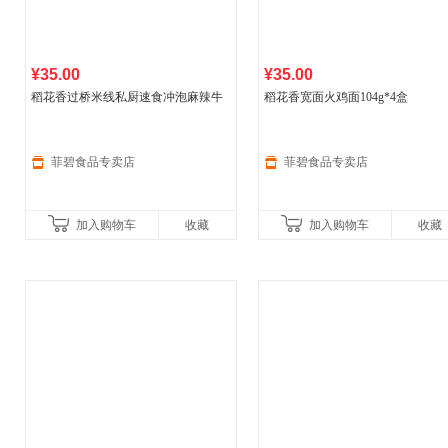
¥35.00
¥35.00
稻花香过桥米线私厨速食冲泡麻辣牛
稻花香宽面火鸡面104g*4盒
肉味85g*6桶
菲碧食品专卖店
菲碧食品专卖店
加入购物车
收藏
加入购物车
收藏