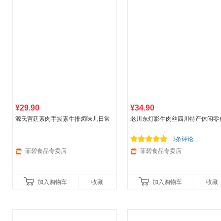
¥29.90
¥34.90
源氏宫廷素肉手撕素牛排卤味儿日常
老川东灯影牛肉丝四川特产休闲零
休闲零食 90g宫廷素肉*4包 香辣*2+酱
盒装 13g*20袋/盒 麻辣味
香*2
3条评论
菲碧食品专卖店
菲碧食品专卖店
加入购物车
收藏
加入购物车
收藏