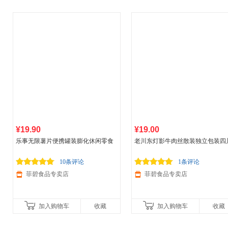
¥19.90
¥19.00
乐事无限薯片便携罐装膨化休闲零食
老川东灯影牛肉丝散装独立包装四
4罐 混合口味
特产休闲零食 13g*8袋 五香味
10条评论
1条评论
菲碧食品专卖店
菲碧食品专卖店
加入购物车
收藏
加入购物车
收藏