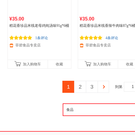
¥35.00
¥35.00
稻花香珍品米线老母鸡炖汤味91g*6桶
稻花香珍品米线香辣牛肉味87g*6
1条评论
4条评论
菲碧食品专卖店
菲碧食品专卖店
加入购物车
收藏
加入购物车
收藏
1
2
3
到第