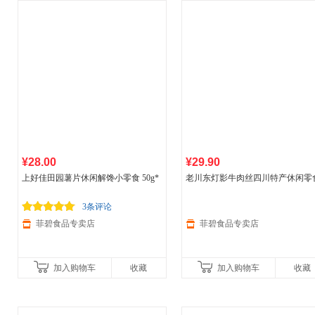
¥28.00
¥29.90
上好佳田园薯片休闲解馋小零食 50g*
老川东灯影牛肉丝四川特产休闲零
5包【混合口味】
盒装独立包装 195g*1盒 麻辣味
3条评论
菲碧食品专卖店
菲碧食品专卖店
加入购物车
收藏
加入购物车
收藏