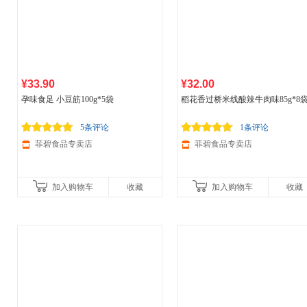
¥33.90
¥32.00
孕味食足 小豆筋100g*5袋
稻花香过桥米线酸辣牛肉味85g*8
5条评论
1条评论
菲碧食品专卖店
菲碧食品专卖店
加入购物车
收藏
加入购物车
收藏