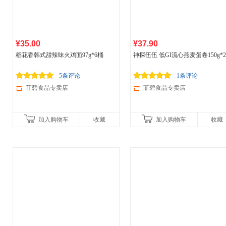
¥35.00
¥37.90
稻花香韩式甜辣味火鸡面97g*6桶
神探伍伍 低GI流心燕麦蛋卷150g*
5条评论
1条评论
菲碧食品专卖店
菲碧食品专卖店
加入购物车
收藏
加入购物车
收藏