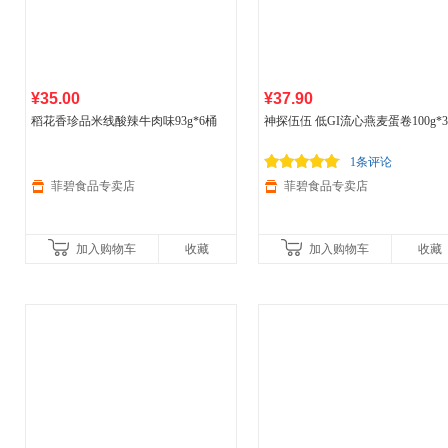
¥35.00
¥37.90
稻花香珍品米线酸辣牛肉味93g*6桶
神探伍伍 低GI流心燕麦蛋卷100g*
1条评论
菲碧食品专卖店
菲碧食品专卖店
加入购物车
收藏
加入购物车
收藏