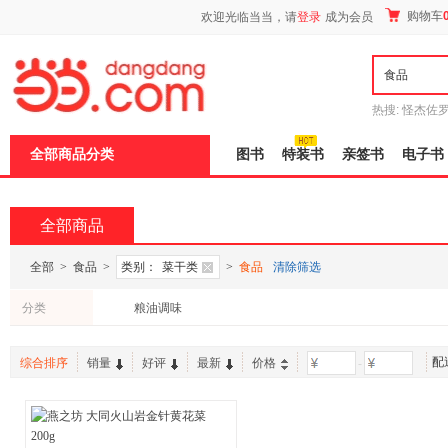
新
购物车
欢迎光临当当，请
登录
成为会员
窗
口
打
开
无
障
热搜:
怪杰佐
碍
谎
吾辈如神
说
全部商品分类
图书
特装书
亲签书
电子书
明
页
面,
按
全部商品
Ctrl
加
波
全部
>
食品
>
类别：
菜干类
>
食品
清除筛选
浪
键
分类
粮油调味
打
开
导
配
盲
综合排序
销量
好评
最新
价格
-
模
式