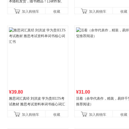
本随机发货，随书赠品！口碑炸裂、
人气神作，知乎现象级BE言情作品，
加入购物车
收藏
加入购物车
收藏
200万读者含泪力
¥39.80
¥31.00
雅思词汇真经 刘洪波 学为贵IELTS考
活着（余华代表作，精装，易烊千
试教材 雅思考试资料单词书核心词汇
推荐阅读）
书
加入购物车
收藏
加入购物车
收藏