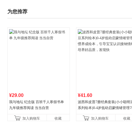
为您推荐
¥29.00
¥41.60
我与地坛 纪念版 百班千人寒假书单
波西和皮普7册经典套装(小小聪明
九年级推荐阅读 当当自营
系列绘本)0-4岁低幼启蒙情绪管理
养成绘本，引导宝宝认识接纳情绪
加入购物车
收藏
加入购物车
收藏
养好品质，发现快