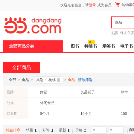
新
购物车
欢迎光临当当，请
登录
成为会员
窗
口
打
开
无
障
热搜:
怪杰佐
碍
谎
吾辈如神
说
全部商品分类
图书
特装书
亲签书
电子书
明
页
面,
按
全部商品
Ctrl
加
波
全部
>
食品
>
类别：
核桃
>
食品
清除筛选
浪
键
品牌
鲜记
良品铺子
绿帝
打
开
分类
休闲食品
导
盲
模
保质期
8个月
10个月
150
式
配
综合排序
销量
好评
最新
价格
-