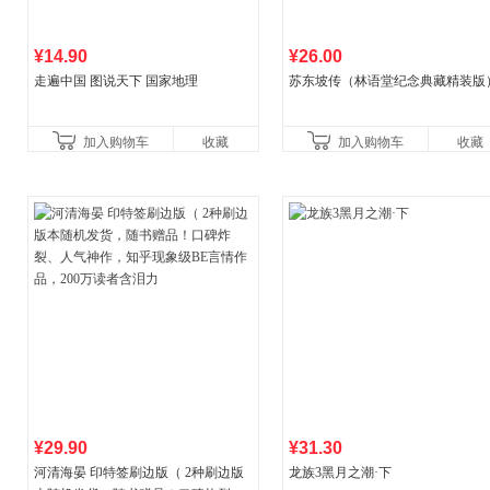
¥14.90
¥26.00
走遍中国 图说天下 国家地理
苏东坡传（林语堂纪念典藏精装版
加入购物车
收藏
加入购物车
收藏
¥29.90
¥31.30
河清海晏 印特签刷边版（ 2种刷边版
龙族3黑月之潮·下