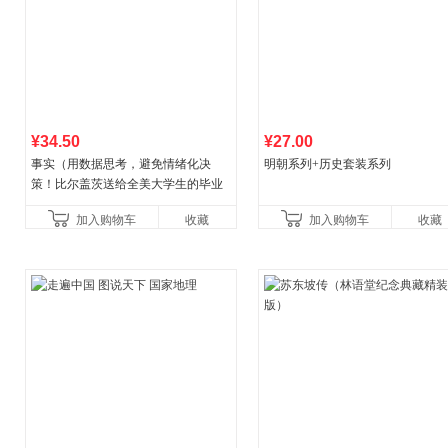
¥34.50
¥27.00
事实（用数据思考，避免情绪化决
明朝系列+历史套装系列
策！比尔盖茨送给全美大学生的毕业
礼物！比尔盖茨逢人就推荐的热门大
加入购物车
收藏
加入购物车
收藏
书！）读客经管文库