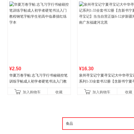
¥2.50
¥16.30
华夏万卷字帖 志飞习字行书秘籍控笔
泉州寻宝记宁夏寻宝记大中华寻宝
训练字帖成人初学者硬笔书法入门教
系列1-33全套书32册【含新书宁夏
程钢笔字帖学生初高中临摹描红练字
宝记】当当自营正版6-12岁新疆海
加入购物车
收藏
加入购物车
收藏
本
广东福建河北黑