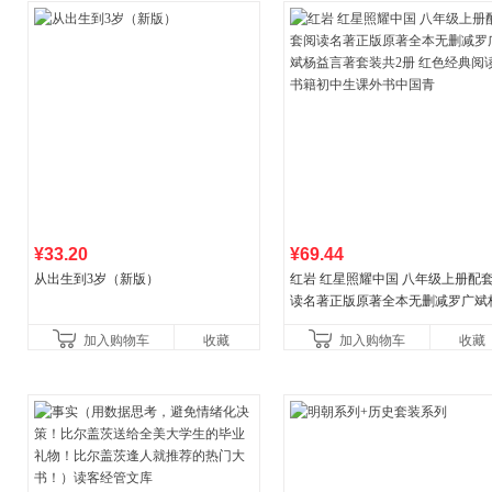
¥33.20
¥69.44
从出生到3岁（新版）
红岩 红星照耀中国 八年级上册配
读名著正版原著全本无删减罗广斌
益言著套装共2册 红色经典阅读书
加入购物车
收藏
加入购物车
收藏
初中生课外书中国青