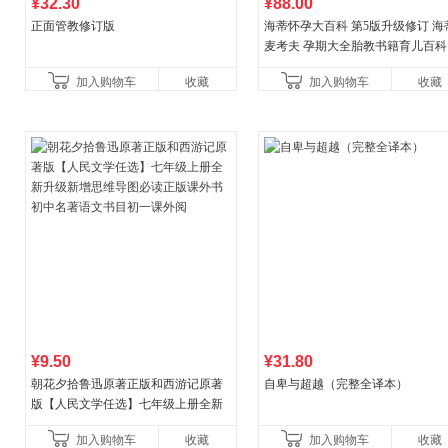
¥32.30
¥88.00
正面管教修订版
海蒂怀孕大百科 第5版升级修订 海
麦考夫 孕期大全胎教书籍育儿百科
妈育婴母婴喂养怀孕胎教孕产孕期
加入购物车
收藏
加入购物车
收藏
健养生百科读物当
¥9.50
¥31.80
朝花夕拾鲁迅原著正版和西游记原著
自卑与超越（完整全译本）
版【人民文学任选】七年级上册全新
升级新增思维导图必读正版课外书初
加入购物车
收藏
加入购物车
收藏
中名著语文书目初一课外阅