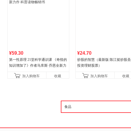
¥59.30
¥24.70
第一性原理 21堂科学通识课 《奇怪的
炒股的智慧（最新版 陈江挺炒股圣
知识增加了》作者马库斯·乔恩全新力
投资理财股票）
作 科普读物畅销书
加入购物车
收藏
加入购物车
收藏