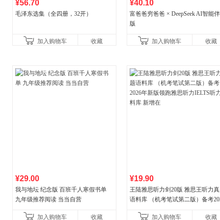
¥56.70
¥40.10
毛泽东选集（全四册，32开）
富爸爸穷爸爸 × DeepSeek AI智能
版
加入购物车
收藏
加入购物车
收藏
¥29.00
¥19.90
我与地坛 纪念版 百班千人寒假书单
王陆雅思听力剑20版 雅思王听力
九年级推荐阅读 当当自营
语料库 （机考笔试第二版）备考20
年新版领跑雅思听力IELTS听力语
加入购物车
收藏
加入购物车
收藏
新增在