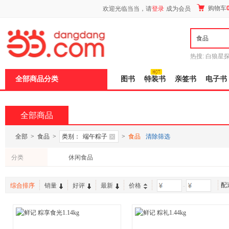
新
购物车
欢迎光临当当，请
登录
成为会员
窗
口
打
开
无
障
热搜:
白狼星
碍
师3
重建秦
说
全部商品分类
图书
特装书
亲签书
电子书
明
页
面,
按
全部商品
Ctrl
加
波
全部
>
食品
>
类别：
端午粽子
>
食品
清除筛选
浪
键
分类
休闲食品
打
开
导
配
盲
综合排序
销量
好评
最新
价格
-
模
式