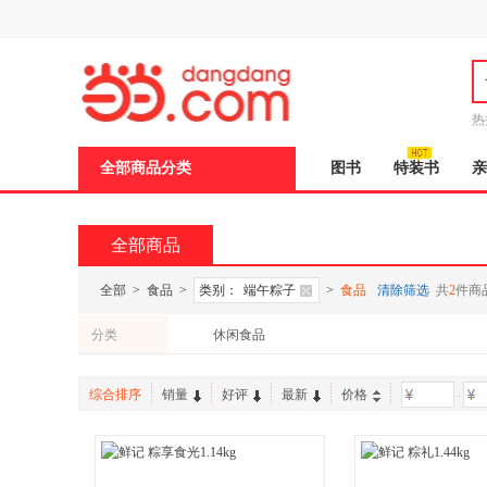
新
窗
口
打
开
无
障
热
碍
邮
说
全部商品分类
图书
特装书
亲
明
页
面,
按
全部商品
Ctrl
加
波
全部
>
食品
>
类别：
端午粽子
>
食品
清除筛选
共
2
件商
浪
键
分类
休闲食品
打
开
导
盲
综合排序
销量
好评
最新
价格
-
模
式