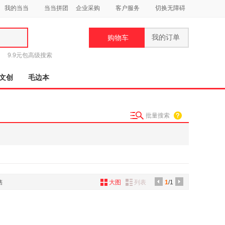
我的当当
当当拼团
企业采购
客户服务
切换无障碍
我的订单
购物车
类
9.9元包
高级搜索
文创
毛边本
批量搜索
妆
品
饰
鞋
售
大图
列表
1
/1
用
饰