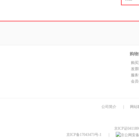
购物
购买
发票
服务
会员
公司简介
|
网站
京ICP证04118
京ICP备17043473号-1
|