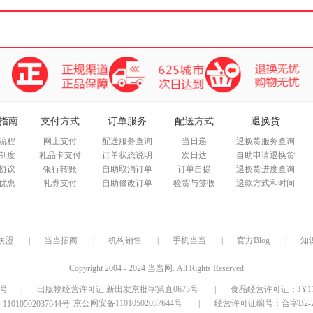
指南
支付方式
订单服务
配送方式
退换货
流程
网上支付
配送服务查询
当日递
退换货服务查询
制度
礼品卡支付
订单状态说明
次日达
自助申请退换货
协议
银行转账
自助取消订单
订单自提
退换货进度查询
优惠
礼券支付
自助修改订单
验货与签收
退款方式和时间
联盟
|
当当招商
|
机构销售
|
手机当当
|
官方Blog
|
知
Copyright 2004 - 2024 当当网. All Rights Reserved
9号
|
出版物经营许可证 新出发京批字第直0673号
|
食品经营许可证：JY1110
京公网安备11010502037644号
|
经营许可证编号：合字B2-20