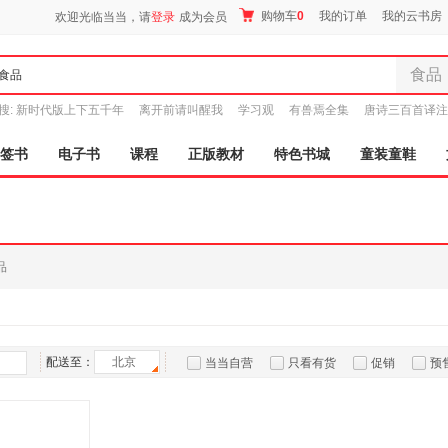
购物车
0
我的订单
我的云书房
欢迎光临当当，请
登录
成为会员
食品
全部分
搜:
新时代版上下五千年
离开前请叫醒我
学习观
有兽焉全集
唐诗三百首译注
尾品汇
图书
签书
电子书
课程
正版教材
特色书城
童装童鞋
电子书
音像
影视
时尚美
品
母婴用
玩具
孕婴服
童装童
配送至：
北京
当当自营
只看有货
促销
预
家居日
家具装
服装
鞋