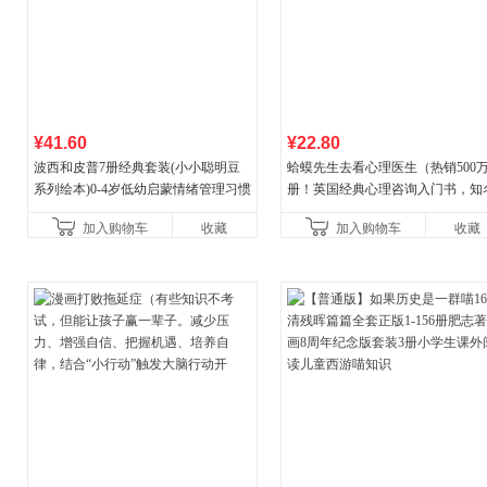
¥41.60
¥22.80
波西和皮普7册经典套装(小小聪明豆
蛤蟆先生去看心理医生（热销500
系列绘本)0-4岁低幼启蒙情绪管理习惯
册！英国经典心理咨询入门书，知
养成绘本，引导宝宝认识接纳情绪培
心理学家李松蔚强烈推荐）
加入购物车
收藏
加入购物车
收藏
养好品质，发现快