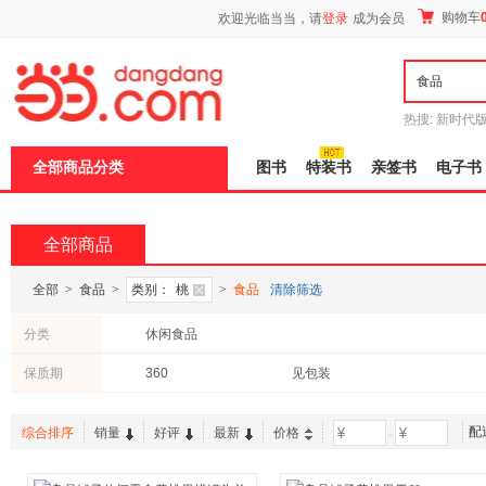
新
购物车
欢迎光临当当，请
登录
成为会员
窗
口
打
开
无
障
热搜:
新时代
碍
有兽焉全集
说
全部商品分类
图书
特装书
亲签书
电子书
明
页
面,
按
全部商品
Ctrl
加
波
全部
>
食品
>
类别：
桃
>
食品
清除筛选
浪
键
分类
休闲食品
打
开
保质期
360
见包装
导
盲
模
式
配
综合排序
销量
好评
最新
价格
-