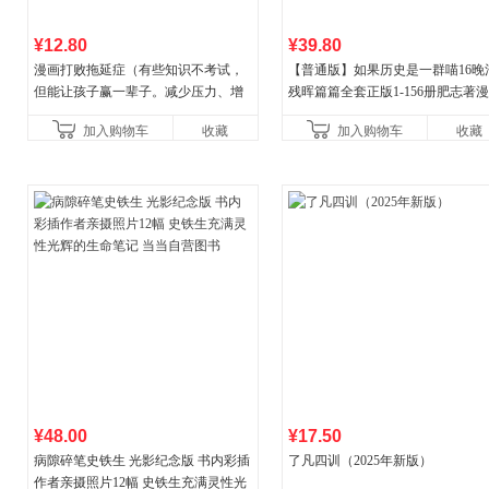
¥12.80
¥39.80
漫画打败拖延症（有些知识不考试，
【普通版】如果历史是一群喵16晚
但能让孩子赢一辈子。减少压力、增
残晖篇篇全套正版1-156册肥志著
强自信、把握机遇、培养自律，结
8周年纪念版套装3册小学生课外阅
加入购物车
收藏
加入购物车
收藏
合“小行动”触发大脑行动开
儿童西游喵知识
¥48.00
¥17.50
病隙碎笔史铁生 光影纪念版 书内彩插
了凡四训（2025年新版）
作者亲摄照片12幅 史铁生充满灵性光