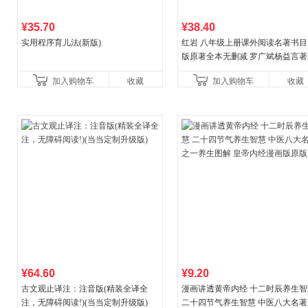
¥35.70
¥38.40
实用程序育儿法(新版)
红岩 八年级上册课外阅读名著书目
版原著全本无删减 罗广斌杨益言著
国主义红色经典书籍初中生课外书
加入购物车
收藏
加入购物车
收藏
国青年出版社
¥64.60
¥9.20
古文观止译注：注音版(精装全译全
漫画讲透黄帝内经 十二时辰养生智
注，无障碍阅读!)(当当定制升级版)
二十四节气养生智慧 中医八大名著