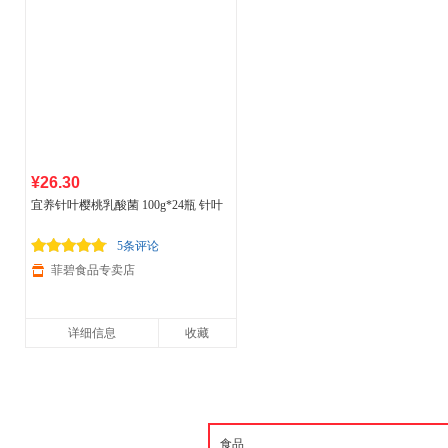
¥26.30
宜养针叶樱桃乳酸菌 100g*24瓶 针叶
樱桃味礼盒装
5条评论
菲碧食品专卖店
详细信息
收藏