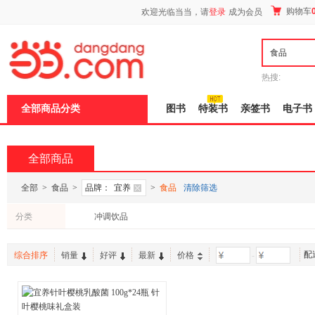
新
购物车
欢迎光临当当，请
登录
成为会员
窗
口
打
开
无
障
热搜:
碍
说
全部商品分类
图书
特装书
亲签书
电子书
明
页
面,
按
全部商品
Ctrl
加
波
全部
>
食品
>
品牌：
宜养
>
食品
清除筛选
浪
键
分类
冲调饮品
打
开
导
配
盲
综合排序
销量
好评
最新
价格
-
模
式