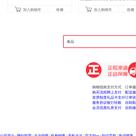
的情绪小怪兽青蛙和蟾蜍好饿的毛
加入购物车
收藏
加入购物车
收藏
虫儿童故事书阅读精装绘本
购物指南
支付方式
订单服
购买流程
网上支付
配送服
发票制度
礼品卡支付
订单状
服务协议
银行转账
自助取
会员优惠
礼券支付
自助修
公司简介
|
网站联盟
|
当当招商
|
机构销售
|
手机当当
|
官方Blog
|
知识产权
|
热词搜索