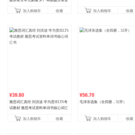
版原著全本无删减 罗广斌杨益言著爱
国主义红色经典书籍初中生课外书中
加入购物车
收藏
加入购物车
收藏
国青年出版社
¥39.80
¥56.70
雅思词汇真经 刘洪波 学为贵IELTS考
毛泽东选集（全四册，32开）
试教材 雅思考试资料单词书核心词汇
书
加入购物车
收藏
加入购物车
收藏