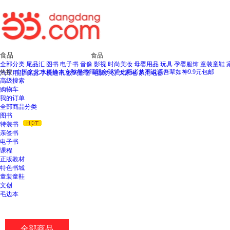
新
窗
口
打
开
无
食品
障
全部分类
尾品汇
图书
电子书
音像
影视
时尚美妆
母婴用品
玩具
孕婴服饰
童装童鞋
碍
热搜:
中国文化水墨绘本立秋
早春晴朗
全球通史
死者从不说谎
吾辈如神
9.9元包邮
汽车用品
食品
手机通讯
数码影音
电脑办公
大家电
家用电器
说
高级搜索
明
购物车
页
我的订单
面,
全部商品分类
按
图书
Ctrl
特装书
加
亲签书
波
电子书
浪
课程
键
正版教材
打
特色书城
开
童装童鞋
导
文创
盲
毛边本
模
式
全部商品