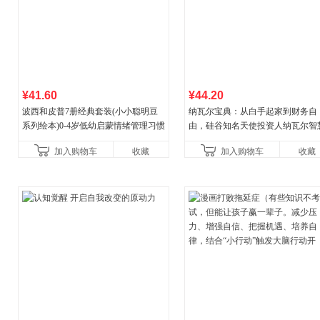
¥41.60
¥44.20
波西和皮普7册经典套装(小小聪明豆
纳瓦尔宝典：从白手起家到财务自
系列绘本)0-4岁低幼启蒙情绪管理习惯
由，硅谷知名天使投资人纳瓦尔智
养成绘本，引导宝宝认识接纳情绪培
箴言录
加入购物车
收藏
加入购物车
收藏
养好品质，发现快