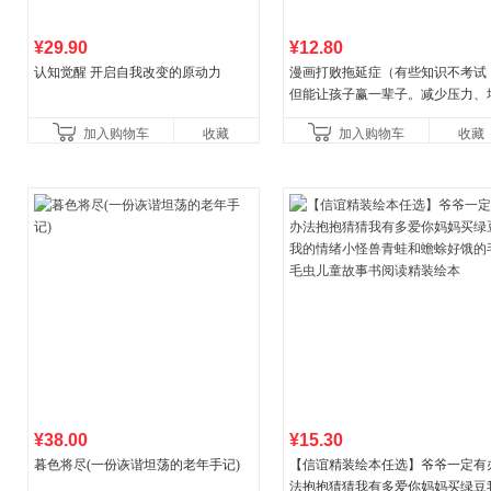
¥29.90
¥12.80
认知觉醒 开启自我改变的原动力
漫画打败拖延症（有些知识不考试
但能让孩子赢一辈子。减少压力、
强自信、把握机遇、培养自律，结
加入购物车
收藏
加入购物车
收藏
合“小行动”触发大脑行动开
¥38.00
¥15.30
暮色将尽(一份诙谐坦荡的老年手记)
【信谊精装绘本任选】爷爷一定有
法抱抱猜猜我有多爱你妈妈买绿豆