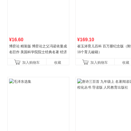
¥16.60
¥169.10
博弈论 精装版 博弈论之父冯诺依曼成
崔玉涛育儿百科 百万册纪念版（附
名巨作 美国科学院院士经典名著 经济
18个育儿秘籍）
理论经济学博弈论的诡计策略书籍
加入购物车
收藏
加入购物车
收藏