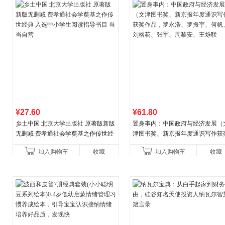
¥27.60
¥61.80
乡土中国 北京大学出版社 原著版新版
置身事内：中国政府与经济发展（
无删减 费孝通社会学奠基之作传世经
津图书奖、新京报年度通识写作获
典 入选中小学生阅读指导书目 当当自
作品，罗永浩、罗振宇、何帆、刘
加入购物车
收藏
加入购物车
收藏
营
菘、张军、周黎安、王烁联