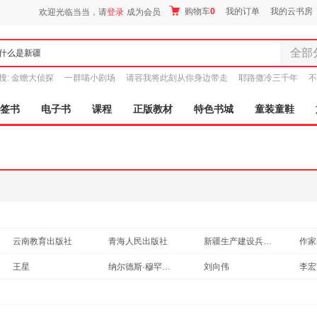
购物车
0
我的订单
我的云书房
欢迎光临当当，请
登录
成为会员
全部
全部分
搜:
金蟾大侦探
一群喵小剧场
请容我将此刻从你身边带走
耶路撒冷三千年
不
尾品汇
9.9元包邮
图书
签书
电子书
课程
正版教材
特色书城
童装童鞋
电子书
音像
影视
时尚美
母婴用
玩具
孕婴服
云南教育出版社
青海人民出版社
新疆生产建设兵团出版社
作家
童装童
新疆美术摄影出版社
家居日
王星
纳尔德斯·穆罕默迪
刘向伟
李宏
家具装
服装
鞋