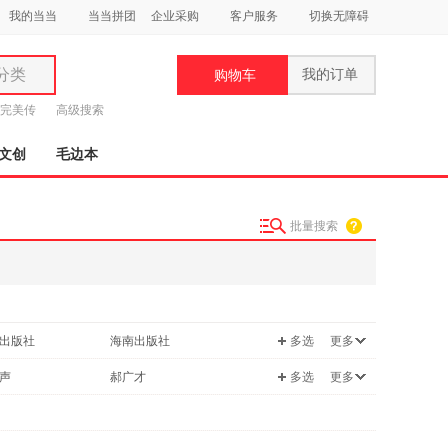
我的当当
当当拼团
企业采购
客户服务
切换无障碍
分类
我的订单
购物车
类
完美传
高级搜索
文创
毛边本
批量搜索
妆
品
饰
出版社
海南出版社
多选
更多
鞋
用
声
郝广才
多选
更多
饰