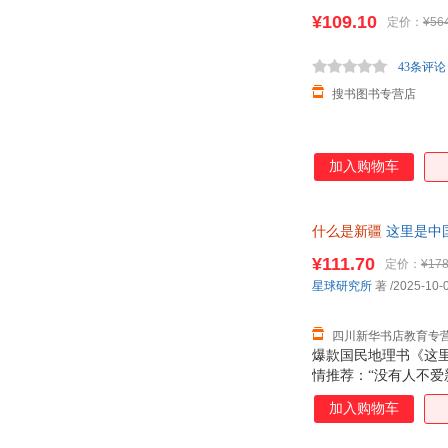
¥109.10
定价：
¥56
43条评论
搜书图书专营店
加入购物车
什么是新疆
这里是中
版，多仓就近发货，8
¥111.70
定价：
¥178
星球研究所
著
/2025-10-
四川新华书店教育专
爆款国民地理书《这里
情推荐：“没有人不爱
简一部 新疆各民族2
加入购物车