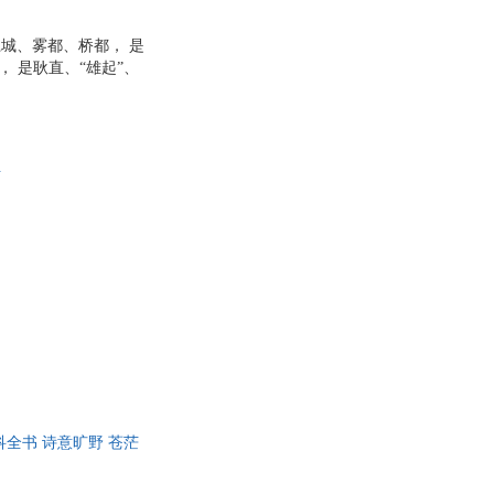
城、雾都、桥都， 是
 是耿直、“雄起”、
斯、长于斯，魂牵梦萦的
是?，将重庆重重封锁，
全世界再找不出第二
域地理系列，三年打
信
全书 诗意旷野 苍茫