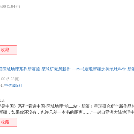
4.00
(1.94折)
收藏
国区域地理系列新疆篇 星球研究所新作 一本书发现新疆之美地球科学 新
5%城市次日达，团购优惠咨询在线客服！
.00
(6.28折)
01
/
中信出版社
营店
是中国》系列“看遍中国·区域地理”第二站 · 新疆！星球研究所全新作
新疆，如果你还没有，也许只差一本书的距离……”一封自亚洲大陆地理中
600 万同胞 书写的交融史诗从这里，一起发现新疆之美！
收藏