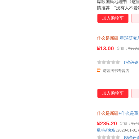
爆款国民地理书《这里
情推荐：“没有人不爱
简一部 新疆各民族2
加入购物车
什么是新疆
星球研究所
¥13.00
定价：
¥360.
17条评论
蔚蓝图书专营店
加入购物车
什么是新疆
+什么是
版社 一本书读懂重庆
¥235.20
定价：
¥34
星球研究所
/2020-01-01
/
106条评