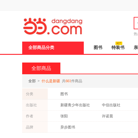
新
窗
口
打
开
无
障
热
碍
说
说
全部商品分类
图书
特装书
亲
明
页
面,
按
全部商品
Ctrl
加
波
全部
>
什么是新疆
共
661
件商品
浪
键
分类
图书
打
开
出版社
新疆青少年出版社
中信出版社
导
盲
接力出版社
华龄出版社
作者
张阳
许诺晨
模
式
范晓星
品牌
异步图书