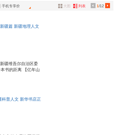
具
手机专享价
大图
列表
1
/12
品
外
 新疆篇 新疆地理人文
品
荐家乡之书 中共新疆
讯
音
公
共新疆维吾尔自治区委
本书的距离 【亿年山
器
完整模样 我们看惯了
养的生命绿洲，是丝绸
夹两盆 的大地骨架到拥
 ※ 全新视角：跳出风
疆科普人文 新华书店正