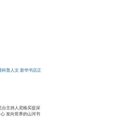
疆科普人文 新华书店正
品总台主持人尼格买提深
心 发向世界的山河书