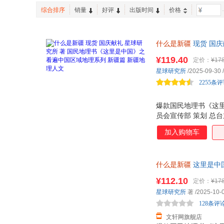
综合排序
销量
好评
出版时间
价格
-
什么是新疆
现货 国庆
“这里是中国·区域地
¥119.40
定价：
¥178
维吾尔自治区委员会宣
星球研究所
/2025-09-30
/
2255条
爆款国民地理书《这里
员会宣传部 策划 总
海 千载丝路 万里通
加入购物车
诗和远方 的标签，
之路的文明枢纽，更是
有 28 座机场的交
什么是新疆
这里是中
光滤镜， 五重海 维
版，多仓就近发货，8
¥112.10
定价：
¥178
星球研究所
著
/2025-10-
128条评
文轩网旗舰店