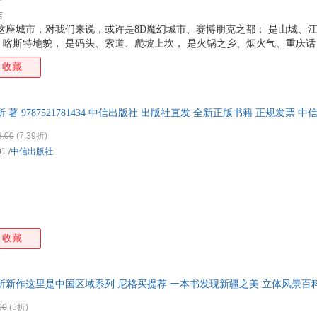
店
这座城市，对我们来说，或许是8D魔幻城市、赛博朋克之都； 是山城、江
喀斯特地貌， 是码头、索道、爬坡上坎， 是火锅之乡、烟火气、重庆话，
市之一， 是年轻的直辖市，是钢铁之城、红色文化之城， 也或许是生于
收藏
惯了山是山、水是水、城是城， 重庆却碾碎了我们对城市固有的印象， 
， 是?，将重庆扭转乾坤， 是城，将重庆彻底引爆。 爆款城市众多，但
书里，让我们重新发现重庆之美。 ※ 《这里是中国》之“看遍中国”全新区
著 9787521781434 中信出版社 出版社直发 全新正版书籍 正规发票 中
究所前作“这里是中国”系列屡获“中国好书”
8.00
(7.39折)
01
/
中信出版社
收藏
新作这里是中国区域系列 尼格买提荐 一本书发现新疆之美 立体风景百科
00
(5折)