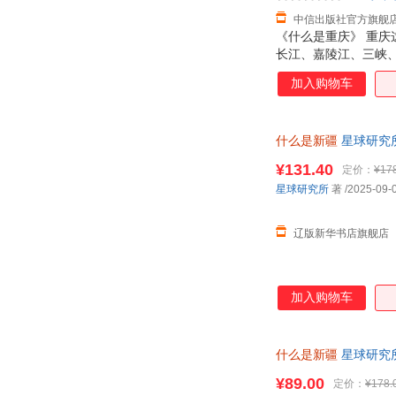
中信出版社官方旗舰
《什么是重庆》 重庆
长江、嘉陵江、三峡、
火爆、“四大火炉”城
加入购物车
故园归乡…… 我们看
是?，将重庆再度塑造
个“重庆”。 从这本
什么是新疆
星球研究所 
磨，匠心出发 星球研
¥131.40
定价：
¥17
星球研究所
著
/2025-09-
辽版新华书店旗舰店
加入购物车
什么是新疆
星球研究所
大漠 烟火
¥89.00
定价：
¥178.