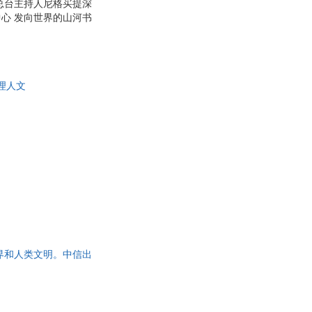
品总台主持人尼格买提深
心 发向世界的山河书
理人文
界和人类文明。中信出