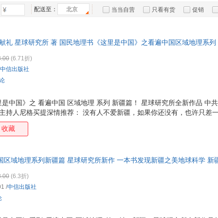
箱包皮
配送至：
北京
当当自营
只看有货
促销
手表饰
特卖
预售
入驻商家
运动户
献礼 星球研究所 著 国民地理书《这里是中国》之看遍中国区域地理系列
汽车用
理系列”·新疆篇，星球研究所新作，一本书发现新疆之美！尼格买提深情推
食品
.00
(6.71折)
传部 策划
手机通
中信出版社
数码影
评论
电脑办
大家电
是中国》之 看遍中国 区域地理 系列 新疆篇！ 星球研究所全新作品 中
台主持人尼格买提深情推荐： 没有人不爱新疆，如果你还没有，也许只差一
家用电
途】 从这里，一起发现新疆之美！ ※ 跳出单一 风光滤镜 ：这才是新疆的
收藏
新疆却书写着更壮阔的答案： 它是古海洋闭合造就的地质史诗，是冰川滋
正在崛起的现代热土。 从3.6 亿年前的古海到今日的开放高地，从 三山
通网，这本书带你打破对新疆的片面认知，重新发现一个不一样的大美新疆。
国区域地理系列新疆篇 星球研究所新作 一本书发现新疆之美地球科学 新
度探寻新疆的过去、现在与未来 这本书以 新疆是
5%城市次日达，团购优惠咨询在线客服！
.00
(6.3折)
01
/
中信出版社
论