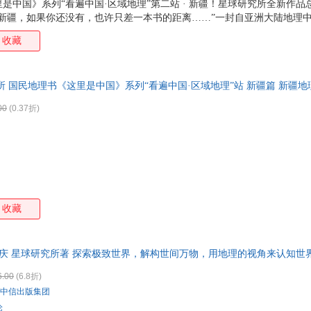
是中国》系列“看遍中国·区域地理”第二站 · 新疆！星球研究所全新作
新疆，如果你还没有，也许只差一本书的距离……”一封自亚洲大陆地理中
600 万同胞 书写的交融史诗从这里，一起发现新疆之美！
收藏
 国民地理书《这里是中国》系列“看遍中国·区域地理”站 新疆篇 新疆地
00
(0.37折)
收藏
重庆 星球研究所著 探索极致世界，解构世间万物，用地理的视角来认知世
的前世今生；
6.00
(6.8折)
中信出版集团
论