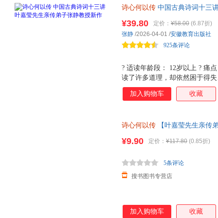
诗心何以传
中国古典诗词十三讲
先生亲传弟子张静教授新作，汲
¥39.80
定价：
¥58.00
(6.87折)
故事+名家观点，让诗学智慧成
张静
/2026-04-01
/
安徽教育出版社
925条评论
? 适读年龄段： 12岁以上 ? 
读了许多道理，却依然困于得失
识，而是一份让内心安顿下来的古典
加入购物车
收藏
是南开大学教授、博士生导师，
《宗师列传》《山水间的家》主
行间，以学者的通透与温情，为
诗心何以传
【叶嘉莹先生亲传弟
案。 ? ? 推荐理由： ? ?
中华诗教千年精神力量，诗词+
植叶嘉莹先生百年诗教学脉。从
¥9.90
定价：
¥117.80
(0.85折)
化自信的力量。 ? ?不事考据
指成长、格局、情绪、自愈几大
5条评论
中找到
搜书图书专营店
加入购物车
收藏