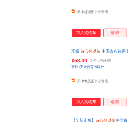
天津慧读图书专营店
加入购物车
收藏
现货
诗心何以传
中国古典诗词十
徽教育出版社 9787574809246
¥58.00
定价：
¥58.00
张静
/
安徽教育出版社
天津木悠图书专营店
加入购物车
收藏
【全新正版】
诗心何以传
中国古
大全文学随笔成人诗词入门课外