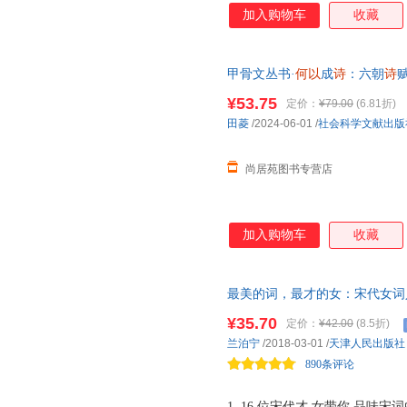
加入购物车
收藏
甲骨文丛书·
何以
成
诗
：六朝
诗
【店长推荐正版图书 请放心下
¥53.75
定价：
¥79.00
(6.81折)
田菱
/2024-06-01
/
社会科学文献出版
尚居苑图书专营店
加入购物车
收藏
最美的词，最才的女：宋代女词
一首词便是一段史。还原宋代女
¥35.70
定价：
¥42.00
(8.5折)
烂词作。字里行间充满惊人的才
兰泊宁
/2018-03-01
/
天津人民出版社
890条评论
1. 16 位宋代才 女带你 品