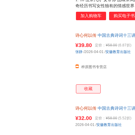
奇经历书写女性独有的情感世界
容。 2. 若有诗书藏在心，岁
加入购物车
购买电子书
娘等在时光中盛开的女子的笔墨让
情之一字，令人舍生忘死，肝肠
之苦，更有家国破碎之悲。 4 
诗心何以传
中国古典诗词十三讲
流传千古的名篇佳句，永驻人间
半，似水流年，有味清欢，孤独
¥39.80
定价：
¥58.00
(6.87折)
活着的人。
张静
/2026-04-01
/
安徽教育出版社
梓原图书专营店
收藏
诗心何以传
中国古典诗词十三讲
新 现货速发 可开发票
¥32.00
定价：
¥58.00
(5.52折)
2026-04-01
/
安徽教育出版社