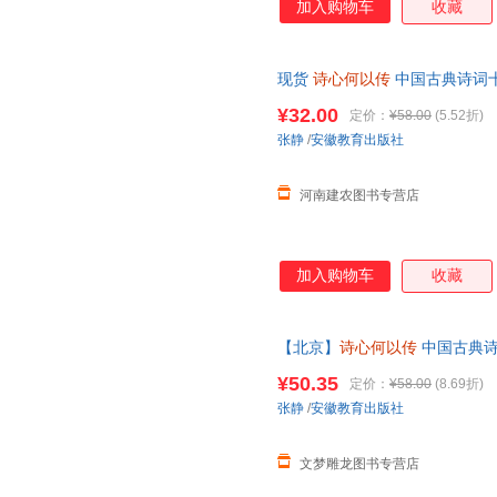
加入购物车
收藏
现货
诗心何以传
中国古典诗词十
徽教育 可开发票，现货速发
¥32.00
定价：
¥58.00
(5.52折)
张静
/
安徽教育出版社
河南建农图书专营店
加入购物车
收藏
【北京】
诗心何以传
中国古典诗
取中华诗教千年精神力量 中国古
¥50.35
定价：
¥58.00
(8.69折)
拍
张静
/
安徽教育出版社
文梦雕龙图书专营店