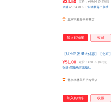
¥34.50
定价：
¥58.00
(5.95折)
供电子发票zj
张静
/2024-01-01
/
安徽教育出版社
北京宇雅图书专营店
加入购物车
收藏
【认准正版 量大优惠】【北京
传弟子张静教授新作 汲取中华诗
¥51.00
定价：
¥58.00
(8.8折)
票 联系客服领取
张静
/
安徽教育出版社
北京格林美图书专营店
加入购物车
收藏