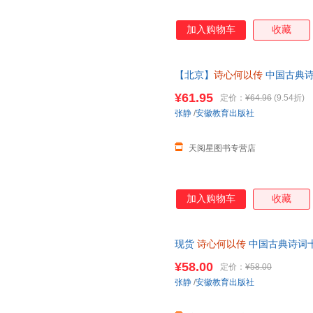
加入购物车
收藏
【北京】
诗心何以传
中国古典诗
取中华诗教千年精神力量 中国古
¥61.95
定价：
¥64.96
(9.54折)
张静
/
安徽教育出版社
天阅星图书专营店
加入购物车
收藏
现货
诗心何以传
中国古典诗词十
徽教育出版社 可开发票，保证
¥58.00
定价：
¥58.00
张静
/
安徽教育出版社