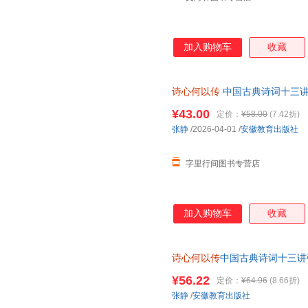
加入购物车
收藏
诗心何以传
中国古典诗词十三讲
票，保证正版
¥43.00
定价：
¥58.00
(7.42折)
张静
/2026-04-01
/
安徽教育出版社
字里行间图书专营店
加入购物车
收藏
诗心何以传
中国古典诗词十三讲
成人诗词入门课外阅读书古典文
¥56.22
定价：
¥64.96
(8.66折)
张静
/
安徽教育出版社