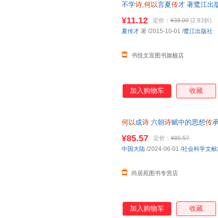
不学
诗
,
何以
言夏
传
才 著鹭江出
品质保障.套装单售,优惠多多,可
¥11.12
定价：
¥38.00
(2.93折)
夏传才
著
/2015-10-01
/
鹭江出版社
书悦文宣图书旗舰店
加入购物车
收藏
何以
成
诗
六朝
诗
赋中的思想
传
承
国通史 正版图书籍社会科学文献
¥85.57
定价：
¥85.57
书 请放心下单，本店所有商品
中国大陆
/2024-06-01
/
社会科学文献
尚居苑图书专营店
加入购物车
收藏