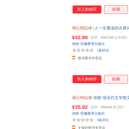
加入购物车
收藏
诗心何以传
+人一生要读的古典
教千年精神力量，诗词+典故+亲
¥42.80
定价：
¥117.80
(3.64折)
张静
/
安徽教育出版社
1条评论
搜书图书专营店
加入购物车
收藏
诗心何以传
张静 现当代文学散
国古诗词鉴赏大全 经典文学随
¥35.92
定价：
¥58.00
(6.2折)
张静
/
安徽教育出版社
3条评论
文海轩图书专营店