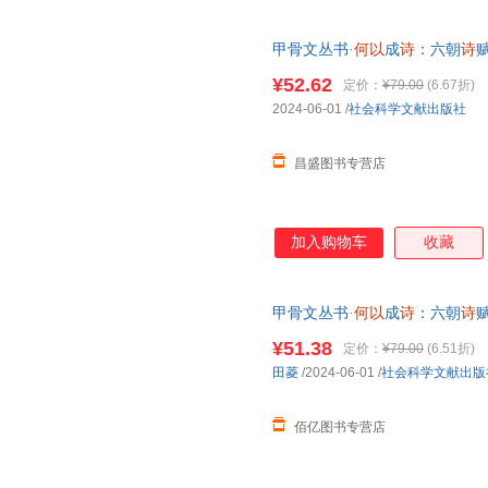
甲骨文丛书·
何以
成
诗
：六朝
诗
正版商品 假一罚十 请放心下
¥52.62
定价：
¥79.00
(6.67折)
2024-06-01
/
社会科学文献出版社
昌盛图书专营店
加入购物车
收藏
甲骨文丛书·
何以
成
诗
：六朝
诗
全新正版 假一罚十 请放心下
¥51.38
定价：
¥79.00
(6.51折)
田菱
/2024-06-01
/
社会科学文献出版
佰亿图书专营店