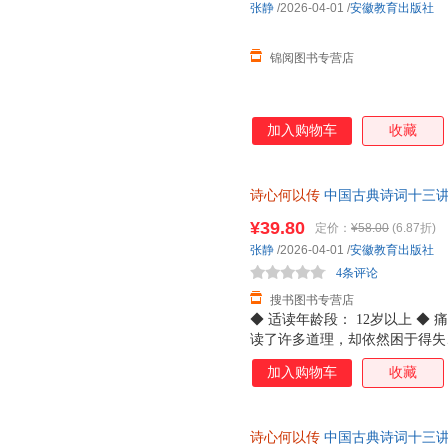
张静
/2026-04-01
/
安徽教育出版社
锦阅图书专营店
加入购物车
收藏
诗心何以传
中国古典诗词十三讲
先生亲传弟子张静教授新作，汲
¥39.80
定价：
¥58.00
(6.87折)
张静
/2026-04-01
/
安徽教育出版社
4条评论
搜书图书专营店
◆ 适读年龄段： 12岁以上 ◆
读了许多道理，却依然困于得失
识，而是一份让内心安顿下来的
加入购物车
收藏
南开大学教授、博士生导师，叶
师列传》《山水间的家》主讲人
间，以学者的通透与温情，为读
诗心何以传
中国古典诗词十三讲
◆ 推荐理由： ☆诗教正统，传