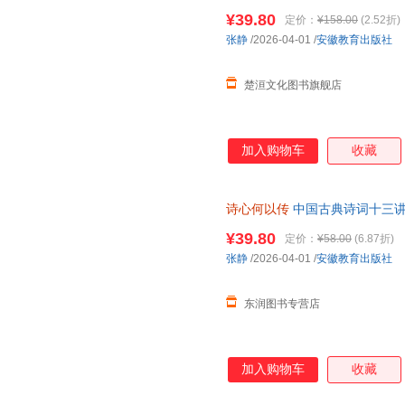
先生亲传弟子张静教授新作，汲
嘉莹先生百年诗教学脉。从中华
¥39.80
定价：
¥158.00
(2.52折)
信的力量。 ☆不事考据，只关
张静
/2026-04-01
/
安徽教育出版社
长、格局、情绪、自愈几大命题
到跨越千年的共
楚洹文化图书旗舰店
加入购物车
收藏
诗心何以传
中国古典诗词十三讲
¥39.80
定价：
¥58.00
(6.87折)
张静
/2026-04-01
/
安徽教育出版社
东润图书专营店
加入购物车
收藏