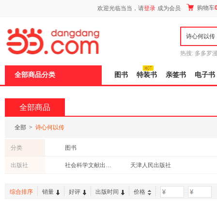
新
购物车
欢迎光临当当，请
登录
成为会员
窗
口
打
开
无
障
热搜:
多多罗
碍
传说
十日终
说
全部商品分类
图书
特装书
亲签书
电子书
明
页
面,
按
全部商品
Ctrl
加
波
全部
>
诗心何以传
浪
键
分类
图书
打
开
出版社
社会科学文献出版社
天津人民出版社
导
盲
模
综合排序
销量
好评
出版时间
价格
-
式