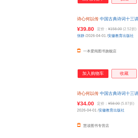
诗心何以传
中国古典诗词十三讲
先生亲传弟子张静教授新作，汲
¥39.80
定价：
¥158.00
(2.52折)
张静
/2026-04-01
/
安徽教育出版社
一本爱阅图书旗舰店
加入购物车
收藏
诗心何以传
中国古典诗词十三讲
票，支持7天无理由退换货
¥34.00
定价：
¥58.00
(5.87折)
2026-04-01
/
安徽教育出版社
慧读图书专营店