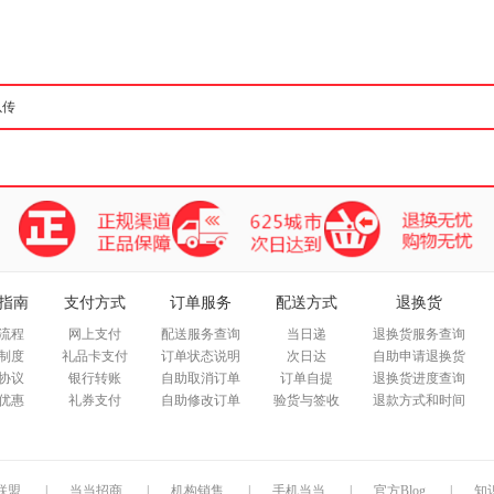
箱包皮
手表饰
运动户
汽车用
食品
手机通
数码影
电脑办
大家电
家用电
指南
支付方式
订单服务
配送方式
退换货
流程
网上支付
配送服务查询
当日递
退换货服务查询
制度
礼品卡支付
订单状态说明
次日达
自助申请退换货
协议
银行转账
自助取消订单
订单自提
退换货进度查询
优惠
礼券支付
自助修改订单
验货与签收
退款方式和时间
联盟
|
当当招商
|
机构销售
|
手机当当
|
官方Blog
|
知