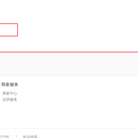
具
品
外
品
讯
音
公
器
商家服务
商家中心
运营服务
识产权
|
热词搜索