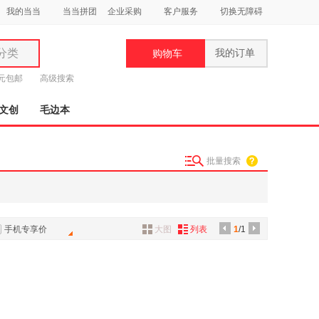
我的当当
当当拼团
企业采购
客户服务
切换无障碍
分类
我的订单
购物车
类
9元包邮
高级搜索
文创
毛边本
批量搜索
妆
品
饰
手机专享价
大图
列表
1
/1
鞋
用
饰