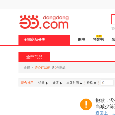
新
窗
口
打
开
无
障
热
碍
说
全部商品分类
图书
特装书
亲
明
页
面,
按
全部商品
Ctrl
加
波
全部
>
诗心何以传
共
0
件商品
浪
键
打
综合排序
销量
好评
出版时间
价格
-
开
导
盲
模
抱歉，没
式
当减少筛
返回上一