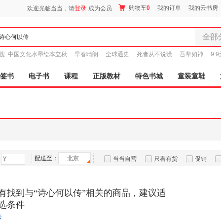
购物车
0
我的订单
我的云书房
欢迎光临当当，请
登录
成为会员
全部
全部分
搜:
中国文化水墨绘本立秋
早春晴朗
全球通史
死者从不说谎
吾辈如神
9.
尾品汇
图书
签书
电子书
课程
正版教材
特色书城
童装童鞋
电子书
音像
影视
时尚美
母婴用
玩具
配送至：
北京
孕婴服
当当自营
只看有货
促销
童装童
特卖
预售
入驻商家
家居日
有找到与“诗心何以传”相关的商品，建议适
家具装
选条件
服装
步
鞋