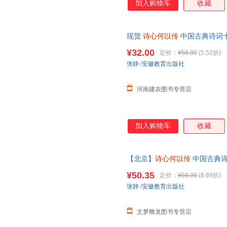
加入购物车
收藏
现货
诗心何以传
中国古典诗词十
徽教育 可开发票，现货速发
¥32.00
定价：
¥58.00
(5.52折)
张静
/
安徽教育出版社
河南建农图书专营店
加入购物车
收藏
【北京】
诗心何以传
中国古典诗
取中华诗教千年精神力量 中国古
¥50.35
定价：
¥58.00
(8.69折)
拍
张静
/
安徽教育出版社
文梦雕龙图书专营店