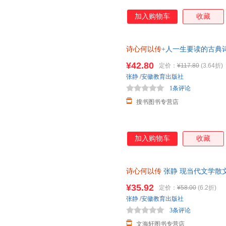
加入购物车
收藏
诗心何以传
+人一生要读的古典
教千年精神力量，诗词+典故+亲
¥42.80
定价：
¥117.80
(3.64折)
张静
/
安徽教育出版社
1条评论
搜书图书专营店
加入购物车
收藏
诗心何以传
张静 现当代文学散
国古诗词鉴赏大全 经典文学随
¥35.92
定价：
¥58.00
(6.2折)
张静
/
安徽教育出版社
3条评论
文海轩图书专营店