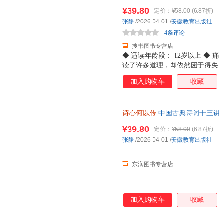
先生亲传弟子张静教授新作，汲
¥39.80
定价：
¥58.00
(6.87折)
张静
/2026-04-01
/
安徽教育出版社
4条评论
搜书图书专营店
◆ 适读年龄段： 12岁以上 ◆
读了许多道理，却依然困于得失
识，而是一份让内心安顿下来的
加入购物车
收藏
南开大学教授、博士生导师，叶
师列传》《山水间的家》主讲人
间，以学者的通透与温情，为读
诗心何以传
中国古典诗词十三讲
◆ 推荐理由： ☆诗教正统，传
嘉莹先生百年诗教学脉。从中华
¥39.80
定价：
¥58.00
(6.87折)
信的力量。 ☆不事考据，只关
张静
/2026-04-01
/
安徽教育出版社
长、格局、情绪、自愈几大命题
到跨越千年的共
东润图书专营店
加入购物车
收藏