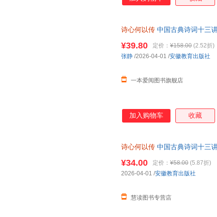
诗心何以传
中国古典诗词十三讲
先生亲传弟子张静教授新作，汲
¥39.80
定价：
¥158.00
(2.52折)
张静
/2026-04-01
/
安徽教育出版社
一本爱阅图书旗舰店
加入购物车
收藏
诗心何以传
中国古典诗词十三讲
票，支持7天无理由退换货
¥34.00
定价：
¥58.00
(5.87折)
2026-04-01
/
安徽教育出版社
慧读图书专营店