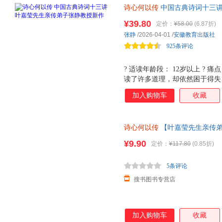
诗心何以传
中国古典诗词十三讲
先生亲传弟子张静教授新作，汲
¥39.80
定价：
¥58.00
(6.87折)
故事+名家观点，让诗学智慧成
张静
/2026-04-01
/
安徽教育出版社
925条评论
? 适读年龄段： 12岁以上 ? 
读了许多道理，却依然困于得失
识，而是一份让内心安顿下来的古典
加入购物车
收藏
是南开大学教授、博士生导师，
《宗师列传》《山水间的家》主
行间，以学者的通透与温情，为
诗心何以传
【叶嘉莹先生亲传弟
案。 ? ? 推荐理由： ? ?
中华诗教千年精神力量，诗词+
植叶嘉莹先生百年诗教学脉。从
¥9.90
定价：
¥117.80
(0.85折)
化自信的力量。 ? ?不事考据
指成长、格局、情绪、自愈几大
5条评论
中找到
搜书图书专营店
加入购物车
收藏