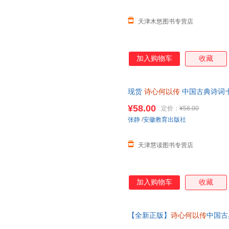
天津木悠图书专营店
加入购物车
收藏
现货
诗心何以传
中国古典诗词十
徽教育出版社 可开发票，保证
¥58.00
定价：
¥58.00
张静
/
安徽教育出版社
天津慧读图书专营店
加入购物车
收藏
【全新正版】
诗心何以传
中国古
大全文学随笔成人诗词入门课外