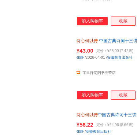
加入购物车
收藏
诗心何以传
中国古典诗词十三讲
票，保证正版
¥43.00
定价：
¥58.00
(7.42折)
张静
/2026-04-01
/
安徽教育出版社
字里行间图书专营店
加入购物车
收藏
诗心何以传
中国古典诗词十三讲
成人诗词入门课外阅读书古典文
¥56.22
定价：
¥64.96
(8.66折)
张静
/
安徽教育出版社