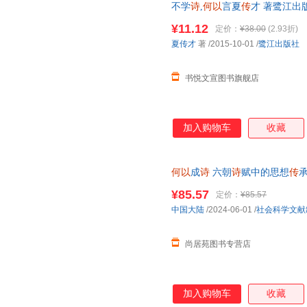
不学
诗
,
何以
言夏
传
才 著鹭江出
品质保障.套装单售,优惠多多,可
¥11.12
定价：
¥38.00
(2.93折)
夏传才
著
/2015-10-01
/
鹭江出版社
书悦文宣图书旗舰店
加入购物车
收藏
何以
成
诗
六朝
诗
赋中的思想
传
承
国通史 正版图书籍社会科学文献
¥85.57
定价：
¥85.57
书 请放心下单，本店所有商品
中国大陆
/2024-06-01
/
社会科学文献
尚居苑图书专营店
加入购物车
收藏