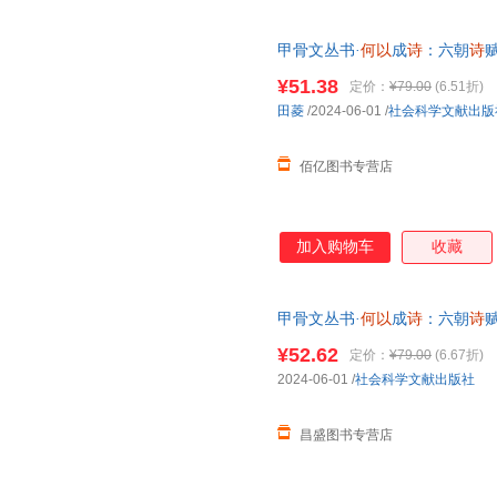
甲骨文丛书·
何以
成
诗
：六朝
诗
全新正版 假一罚十 请放心下
¥51.38
定价：
¥79.00
(6.51折)
田菱
/2024-06-01
/
社会科学文献出版
佰亿图书专营店
加入购物车
收藏
甲骨文丛书·
何以
成
诗
：六朝
诗
正版商品 假一罚十 请放心下
¥52.62
定价：
¥79.00
(6.67折)
2024-06-01
/
社会科学文献出版社
昌盛图书专营店