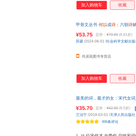
加入购物车
收藏
甲骨文丛书·
何以
成
诗
：六朝
诗
【店长推荐正版图书 请放心下
¥53.75
定价：
¥79.00
(6.81折)
田菱
/2024-06-01
/
社会科学文献出版
尚居苑图书专营店
加入购物车
收藏
最美的词，最才的女：宋代女词
一首词便是一段史。还原宋代女
¥35.70
定价：
¥42.00
(8.5折)
烂词作。字里行间充满惊人的才
兰泊宁
/2018-03-01
/
天津人民出版社
890条评论
1. 16 位宋代才 女带你 品