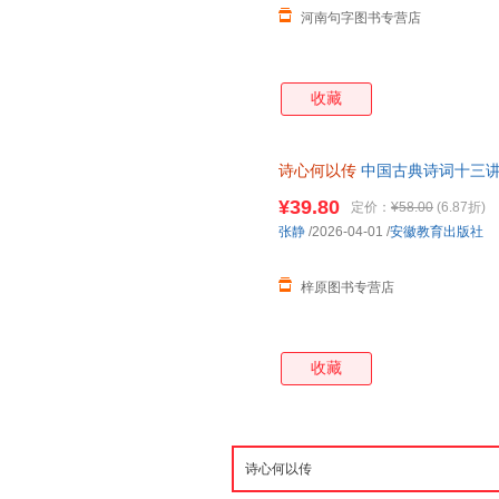
河南句字图书专营店
收藏
诗心何以传
中国古典诗词十三讲
¥39.80
定价：
¥58.00
(6.87折)
张静
/2026-04-01
/
安徽教育出版社
梓原图书专营店
收藏