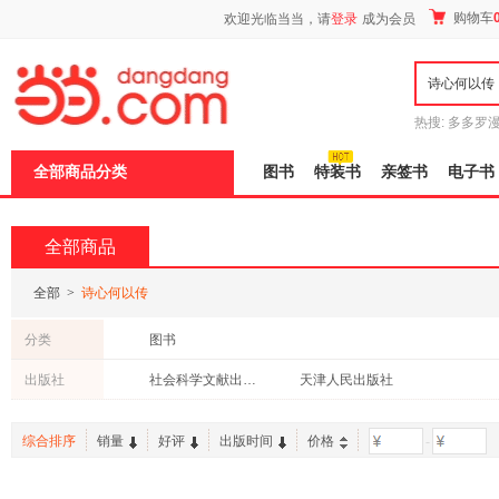
新
购物车
欢迎光临当当，请
登录
成为会员
窗
口
打
开
无
障
热搜:
多多罗
碍
传说
十日终
说
全部商品分类
图书
特装书
亲签书
电子书
明
页
面,
按
全部商品
Ctrl
加
波
全部
>
诗心何以传
浪
键
分类
图书
打
开
出版社
社会科学文献出版社
天津人民出版社
导
盲
模
综合排序
销量
好评
出版时间
价格
-
式