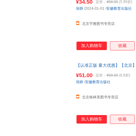
¥34.50
定价：
¥58.00
(5.95折)
供电子发票zj
张静
/2024-01-01
/
安徽教育出版社
北京宇雅图书专营店
加入购物车
收藏
【认准正版 量大优惠】【北京
传弟子张静教授新作 汲取中华诗
¥51.00
定价：
¥58.00
(8.8折)
票 联系客服领取
张静
/
安徽教育出版社
北京格林美图书专营店
加入购物车
收藏