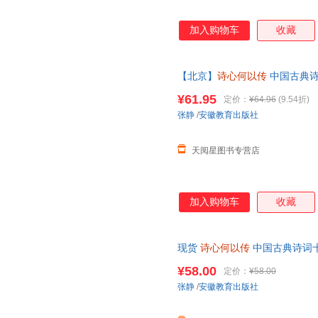
加入购物车
收藏
【北京】
诗心何以传
中国古典诗
取中华诗教千年精神力量 中国古
¥61.95
定价：
¥64.96
(9.54折)
张静
/
安徽教育出版社
天阅星图书专营店
加入购物车
收藏
现货
诗心何以传
中国古典诗词十
徽教育出版社 可开发票，保证
¥58.00
定价：
¥58.00
张静
/
安徽教育出版社