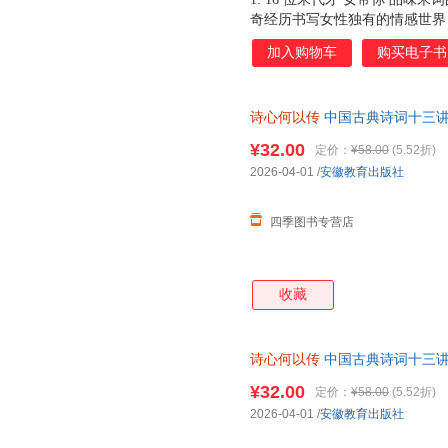
奇经历书写女性独有的情感世界
容。 2. 若有诗书藏在心，岁
加入购物车
购买电子书
娘等在时光中盛开的女子的笔墨让
情之一字，令人舍生忘死，肝肠
之苦，更有家国破碎之悲。 4 
诗心何以传
中国古典诗词十三讲
流传千古的名篇佳句，永驻人间
新 现货速发 可开发票
半，似水流年，有味清欢，孤独
¥32.00
定价：
¥58.00
(5.52折)
活着的人。
2026-04-01
/
安徽教育出版社
四季图书专营店
收藏
诗心何以传
中国古典诗词十三讲
票】
¥32.00
定价：
¥58.00
(5.52折)
2026-04-01
/
安徽教育出版社