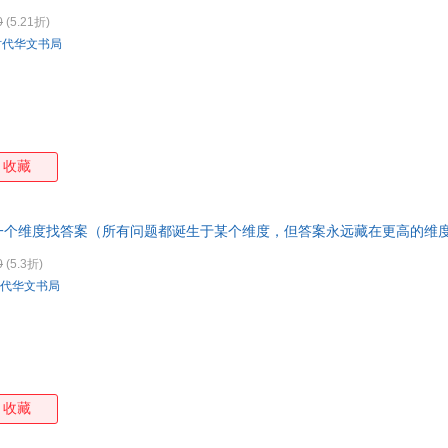
0
(5.21折)
时代华文书局
收藏
一个维度找答案（所有问题都诞生于某个维度，但答案永远藏在更高的维
版全新书籍 正规发票 多仓就近发货 85%城市次日送达！
0
(5.3折)
代华文书局
收藏