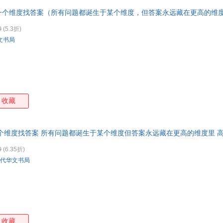
一个维度找答案（所有问题都诞生于某个维度，但答案永远藏在更高的维
版全新书籍 正规发票 多仓就近发货 85%城市次日送达！
0
(5.3折)
文书局
收藏
个维度找答案 所有问题都诞生于某个维度但答案永远藏在更高的维度里 
0
(6.35折)
代华文书局
收藏