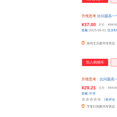
升维思考
比问题高一
困局
¥37.00
定价：
¥58.0
曾颖
/2025-06-01
/
北京时
徐州文乐图书专营店
加入购物车
升维思考
：比问题高
方能破解困局！） 可
¥29.21
定价：
¥58.0
曾颖
/
不详
1条评论
字里行间图书专营店