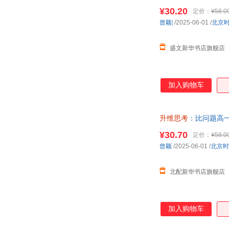
¥30.20
定价：
¥58.0
曾颖|
/2025-06-01
/
北京
盛文新华书店旗舰店
加入购物车
升维思考
：比问题高
方能破解困局！） 正
¥30.70
定价：
¥58.0
曾颖
/2025-06-01
/
北京时
北配新华书店旗舰店
加入购物车