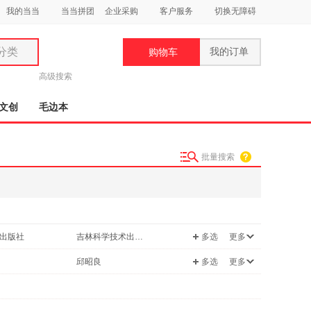
我的当当
当当拼团
企业采购
客户服务
切换无障碍
分类
我的订单
购物车
类
高级搜索
文创
毛边本
批量搜索
妆
品
饰
出版社
吉林科学技术出版社
多选
更多
鞋
用
华侨出版社
南海出版公司
邱昭良
多选
更多
饰
出版社
中国人民大学出版社
新
明托
华东师范大学出版社
开明出版社
觉
中青文