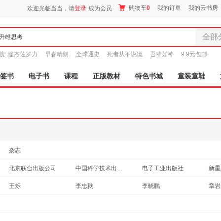
购物车
0
我的订单
我的云书房
欢迎光临当当，请
登录
成为会员
全部
全部分
搜:
怪杰佐罗力
早春晴朗
全球通史
死者从不说谎
吾辈如神
9.9元包邮
尾品汇
图书
签书
电子书
课程
正版教材
特色书城
童装童鞋
电子书
音像
影视
时尚美
母婴用
玩具
杂志
孕婴服
北京联合出版公司
中国科学技术出版社
电子工业出版社
新星
童装童
中国商业出版社
四川文艺出版社
民主与建设出版社
家居日
中国
王烁
李忠秋
李晓鹏
章岩
家具装
天津科学技术出版社
吉林文史出版社
中国纺织出版社
九州
爱德华·德博诺
黄有璨
张晓芒
孙易
服装
中国友谊出版社
中国经济出版社
航空工业出版社
常立
布赖恩.费瑟斯通豪
彭懿
车品
鞋