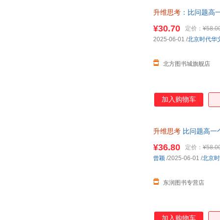
升维思考
：比问题高
方能破解困局！） 正
¥30.70
定价：
¥58.0
2025-06-01
/
北京时代华
北方图书城旗舰店
加入购物车
升维思考
比问题高一
困局
¥36.80
定价：
¥58.0
曾颖
/2025-06-01
/
北京时
东润图书专营店
加入购物车