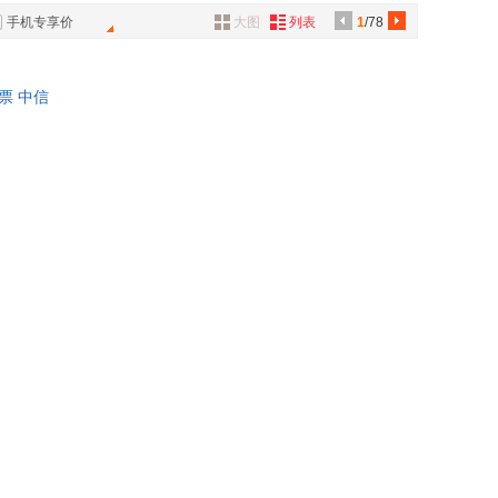
中华工商联合出版社
青岛出版社
正博
马汀
具
手机专享价
大图
列表
1
/78
地图出版社
中国妇女出版社
品
威
楼宇烈
中国传媒大学出版社
中国广播影视出版社
外
卓
姜振宇
发票 中信
品
江苏科学技术出版社
黑龙江科学技术出版社
永田丰志
大学出版社
明天出版社
艳
塔玛·琼斯基
讯
教育出版社
海南出版社
侯玉波
音
教育出版社
贵州人民出版社
·博赞
格尔德·吉仁泽
公
大学出版社
中国法治出版社
辉
赵明燕
陕西科学技术出版社
济南出版社
器
·伍德沃德
玉冰
出版社
重庆出版社
叶圣陶
大学出版社
天津人民美术出版社
徐刚
教育出版社
黑龙江美术出版社
孙科柳
出版社
华夏出版社
达利欧
平井孝志
出版社
中国社会科学出版社
丝·埃姆斯
刘易斯·卡罗尔
中国少年儿童出版社
中国言实出版社
李霞
远东出版社
上海交通大学出版社
信行
黄鑫