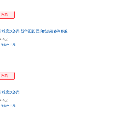
山东画报出版社
江西美术出版社
南京出版社
江苏
黑鹤
和田秀树
郝任
鬼谷
花山文艺出版社
新疆生产建设兵团出版社
中央编译出版社
北京
高士其
高诗佳
富安阳子
迪安
收藏
法律出版社
浙江文艺出版社
海豚出版社
金城
陈飞宇
陈东升
蔡峥
本杰
阿里·阿莫萨维
个维度找答案 新华正版 团购优惠请咨询客服
0
(4折)
时代华文书局
收藏
个维度找答案
0
(4折)
时代华文书局