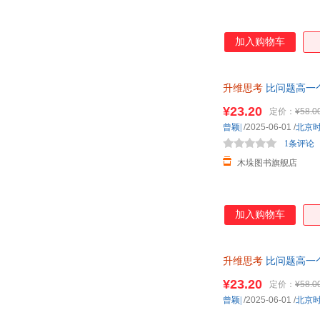
山东人民出版社
山东科学技术出版社
胡敏
亨利·法布尔
湘潭大学出版社
长江出版社
葛冰
高原
加入购物车
新华出版社
新疆青少年出版社
成甲
陈慕妤
艾克拜尔·吾拉木
埃利安多·罗恰
升维思考
比问题高一
¥23.20
定价：
¥58.0
曾颖|
/2025-06-01
/
北京
1条评论
木垛图书旗舰店
加入购物车
升维思考
比问题高一
¥23.20
定价：
¥58.0
曾颖|
/2025-06-01
/
北京