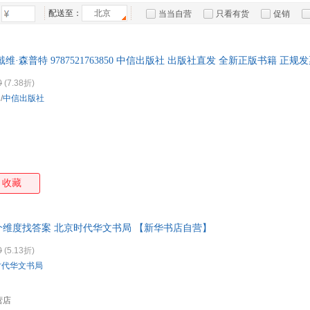
台海出版社
北京科学技术出版社
中国青年出版社
王世民
孙向荣
斯坦诺维奇
神永
箱包皮
配送至：
北京
当当自营
只看有货
促销
文汇出版社
江苏人民出版社
吉林出版社
成都
朱建华
谢玉雄
细谷功
手表饰
斯坦
特卖
预售
入驻商家
广西师范大学出版社
江苏凤凰教育出版社
武汉大学出版社
运动户
琳达·埃尔德
于雷
孙静
浅田
维·森普特 9787521763850 中信出版社 出版社直发 全新正版书籍 正规
世界图书出版公司
少年儿童出版社
南京大学出版社
汽车用
儒勒·加布里埃尔·凡尔纳
朱利安·巴吉尼
赵佳
于伽
食品
北京工艺美术出版社
华龄出版社
知识出版社
南开
0
(7.38折)
西村克己
维·比安基
王莹
唐晓
手机通
/
中信出版社
北京日报出版社
光明日报出版社
中国文联出版社
云南
刘越
理查德·泰普勒
李涛
后浪
数码影
辽宁少年儿童出版社
吉林美术出版社
合肥工业大学出版社
上海
埃米尼亚·伊贝拉
让·德·拉封丹
贝蒂·艾德华
东尼
电脑办
浙江科学技术出版社
海洋出版社
长江少年儿童出版社
清华
朱洁
朱建国
纸上魔方
大家电
赵雄
中国铁道出版社
中国致公出版社
上海文化出版社
家用电
张俊
张芳
斋藤孝
约翰
广东人民出版社
东方出版社
广东旅游出版社
研究
收藏
樱井进
易生俊
伊索
叶修
中国书籍出版社
中国水利水电出版社
北京理工大学出版社
浙江
杨斌
阳志平
薛兆丰
许慎
格致出版社
东方出版中心
古吴轩出版社
吉林
吴愉萱
吴思旖
王戎
王晨
维度找答案 北京时代华文书局 【新华书店自营】
汕头大学出版社
北京工业大学出版社
上海科技教育出版社
北京
沙沙心语
塞尔玛·拉格洛芙
萨伦娜·泰勒
瑞·
0
(5.13折)
科学出版社
科学普及出版社
经济管理出版社
群言
明道
罗振宇
罗尔夫·多贝里
路易
时代华文书局
新世界出版社
文化发展出版社
知识产权出版社
林海音
李智
李妍
李响
云南人民出版社
天津人民出版社
四川教育出版社
上海
李开复
卡罗琳·史基特
卡罗尔·哈柏
今井
营店