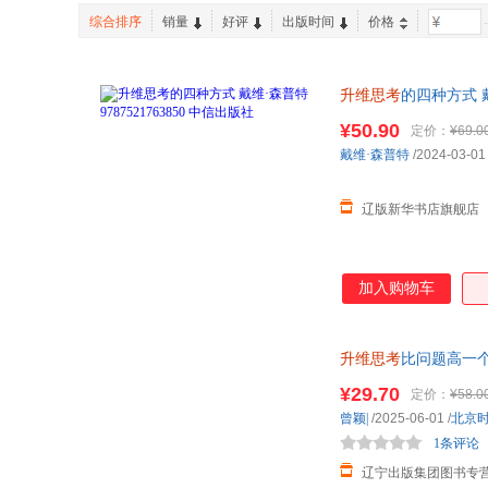
浙江人民出版社
江西人民出版社
赵周
龚勋
综合排序
销量
好评
出版时间
价格
-
广东经济出版社
中国农业出版社
李凯
大前研一
新世纪出版社
北京大学出版社
梁容菁
陈长海
升维思考
的四种方式 戴
二十一世纪出版社
人民日报出版社
胡媛媛
大岛祥誉
接力出版社
¥50.90
厦门大学出版社
定价：
¥69.0
杨志成
项华
戴维·森普特
/2024-03-01
湖南少年儿童出版社
湖南科学技术出版社
平准
罗伯特·艾伦
经济科学出版社
山东教育出版社
哈罗德·盖尔
陈国钦
辽版新华书店旗舰店
浙江教育出版社
四川人民出版社
戴维·多德
朱悦玮
中国人口出版社
中国社会出版社
张志
张雯
百花洲文艺出版社
湖南人民出版社
加入购物车
余治莹
永野裕之
中译出版社
中国轻工业出版社
杨颖玥
杨文展
上海社会科学院出版社
立信会计出版社
筱晓
肖祥银
升维思考
比问题高一个
北方文艺出版社
漓江出版社
思履
施耐庵
¥29.70
定价：
¥58.0
团结出版社
当代世界出版社
彭倩
墨羽
曾颖|
/2025-06-01
/
北京
人民文学出版社
外语教学与研究出版社
刘润
刘晶
1条评论
中国原子能出版社
中华书局
李万中
李莉
辽宁出版集团图书专