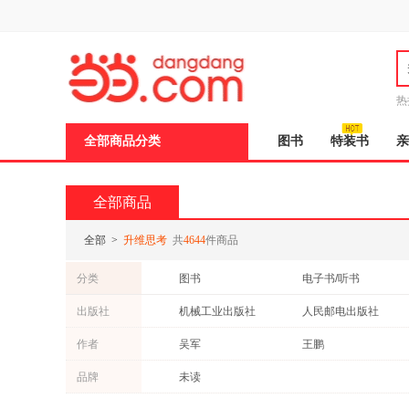
新
窗
口
打
开
无
障
热
碍
说
全部商品分类
图书
特装书
亲
明
页
面,
按
全部商品
Ctrl
加
波
全部
>
升维思考
共
4644
件商品
浪
键
分类
图书
电子书/听书
打
开
出版社
机械工业出版社
人民邮电出版社
导
盲
北京时代华文书局
中信出版社
作者
吴军
王鹏
模
式
化学工业出版社
天地出版社
鸿雁
严军
品牌
未读
湖南文艺出版社
万卷出版公司
理查德·保罗
亚当·格兰特