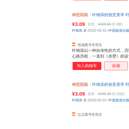
代理路。另一方面，他在回忆中
年，文化失根的香港，欧洲流浪
神思陌路
：叶锦添的创意美学 
木板隔问出租公寓里，但坚持高
支持7天无理由退换】
际。
¥3.09
定价：
¥105.50
(0.3折)
叶锦添
著
/2010-02-01
/
中国旅游出
凯瑞图书专营店
叶锦添以一种自传性的方式，历
心路历程，一直到《赤壁》的设
叶锦添提出“告别文字、图像胜
加入购物车
收藏
经验中指出，未来世界里，“图
代理路。另一方面，他在回忆中
年，文化失根的香港，欧洲流浪
神思陌路
：叶锦添的创意美学 叶
木板隔问出租公寓里，但坚持高
售，请咨询客服查询库存后下单
际。
¥3.09
定价：
¥195.38
(0.16折)
叶锦添
著
/2010-02-01
/
中国旅游出
弘文图书专营店