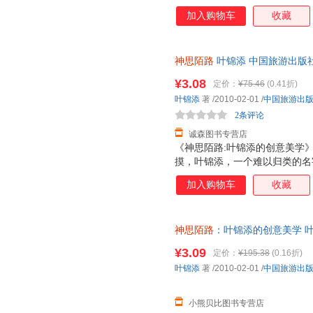
加入购物车
收藏
神思陌路
叶锦添 中国旅游出版
为单本而非一套，电子发票。
¥3.08
定价：
¥75.46
(0.41折)
叶锦添
著
/2010-02-01
/
中国旅游出
2条评论
诚森图书专营店
《神思陌路:叶锦添的创意美学
摸，叶锦添，一个难以归类的名
学？重量级推荐（按姓氏笔划顺
加入购物车
收藏
森、蔡康永等。奥斯卡 美术设
神思陌路
：叶锦添的创意美学 叶
售，请咨询客服查询库存后下单
¥3.09
定价：
¥195.38
(0.16折)
叶锦添
著
/2010-02-01
/
中国旅游出
小熊贝比图书专营店