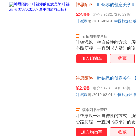
神思陌路
：叶锦添的创意美学 叶锦添
【速开发票，优质售后，支持7
¥2.99
定价：
¥132.72
(0.23折)
叶锦添
著
/2010-02-01
/
中国旅游出
佰拓图书专营店
叶锦添以一种自传性的方式，历
心路历程，一直到《赤壁》的设
叶锦添提出“告别文字、图像胜
加入购物车
收藏
经验中指出，未来世界里，“图
代理路。另一方面，他在回忆中
年，文化失根的香港，欧洲流浪
神思陌路
：叶锦添的创意美学 
木板隔问出租公寓里，但坚持高
无理由退换】
际。
¥2.98
定价：
¥231.14
(0.13折)
叶锦添
著
/2010-02-01
/
中国旅游出
概念图书专营店
叶锦添以一种自传性的方式，历
心路历程，一直到《赤壁》的设
叶锦添提出“告别文字、图像胜
加入购物车
收藏
经验中指出，未来世界里，“图