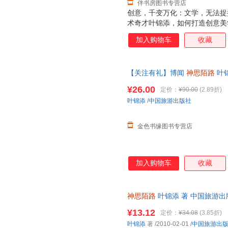
伴书房图书专营店
创意，千变万化：文学，无法捉
术奇才叶锦添，如何打造创意美
加入购物车
收藏
【关注有礼】博闻
神思陌路
叶锦
【卿墨】
¥26.00
定价：
¥90.00
(2.89折)
叶锦添
/
中国旅游出版社
金色书缘图书专营店
加入购物车
收藏
神思陌路
叶锦添 著 中国旅游
国三仓就近发货，物流快捷，欢
¥13.12
定价：
¥34.08
(3.85折)
叶锦添
著
/2010-02-01
/
中国旅游出