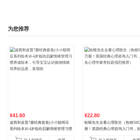
为您推荐
¥41.60
¥22.80
波西和皮普7册经典套装(小小聪明豆
蛤蟆先生去看心理医生（热销500
系列绘本)0-4岁低幼启蒙情绪管理习惯
册！英国经典心理咨询入门书，
养成绘本，引导宝宝认识接纳情绪培
心理学家李松蔚强烈推荐）