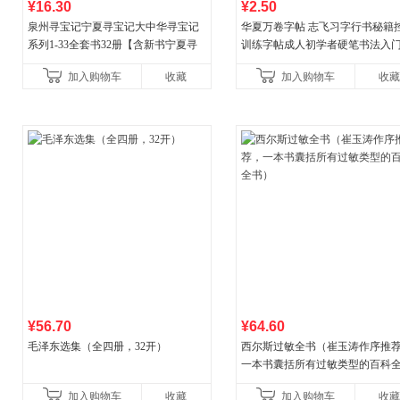
¥16.30
¥2.50
泉州寻宝记宁夏寻宝记大中华寻宝记
华夏万卷字帖 志飞习字行书秘籍
系列1-33全套书32册【含新书宁夏寻
训练字帖成人初学者硬笔书法入
宝记】当当自营正版6-12岁新疆海南
程钢笔字帖学生初高中临摹描红
加入购物车
收藏
加入购物车
收藏
广东福建河北黑
本
¥56.70
¥64.60
毛泽东选集（全四册，32开）
西尔斯过敏全书（崔玉涛作序推
一本书囊括所有过敏类型的百科
书）
加入购物车
收藏
加入购物车
收藏