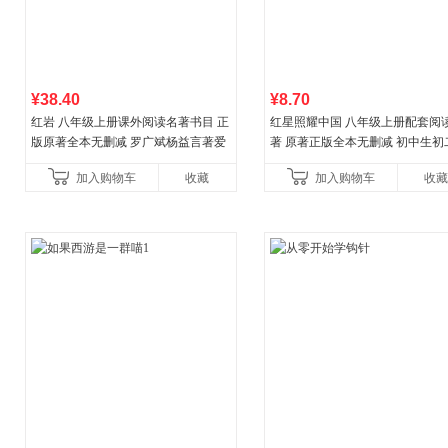
¥38.40
¥8.70
红岩 八年级上册课外阅读名著书目 正
红星照耀中国 八年级上册配套阅
版原著全本无删减 罗广斌杨益言著爱
著 原著正版全本无删减 初中生初
国主义红色经典书籍初中生课外书中
外阅读
加入购物车
收藏
加入购物车
收藏
国青年出版社