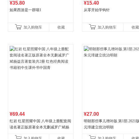
¥35.80
¥15.40
如果西游是一群喵1
从零开始学钩针
加入购物车
收藏
加入购物车
收藏
¥69.44
¥27.00
红岩 红星照耀中国 八年级上册配套阅
明朝那些事儿增补版.第1部.2021版
读名著正版原著全本无删减罗广斌杨
元璋建立统治明朝
益言著套装共2册 红色经典阅读书籍
加入购物车
收藏
加入购物车
收藏