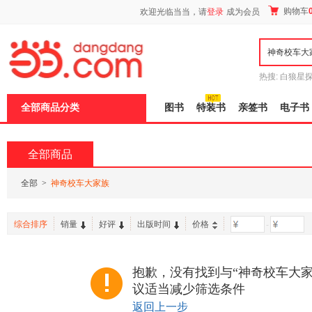
新
购物车
欢迎光临当当，请
登录
成为会员
窗
口
打
开
无
障
热搜:
白狼星
碍
师3
重建秦
说
全部商品分类
图书
特装书
亲签书
电子书
明
页
面,
按
全部商品
Ctrl
加
波
全部
>
神奇校车大家族
浪
键
打
综合排序
销量
好评
出版时间
价格
-
开
导
盲
模
抱歉，没有找到与“神奇校车大家
式
议适当减少筛选条件
返回上一步