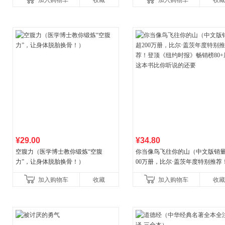
加入购物车
收藏
加入购物车
收藏
养好品质，发现快
¥29.00
¥34.80
空腹力（医学博士教你锻炼“空腹
你当像鸟飞往你的山（中文版销量
力”，让身体脱胎换骨！）
00万册，比尔·盖茨年度特别推荐
顶《纽约时报》畅销榜80+周，这
加入购物车
收藏
加入购物车
收藏
比你听说的还要