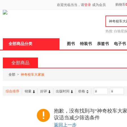
新
购物车
欢迎光临当当，请
登录
成为会员
窗
口
打
开
无
障
热搜:
白狼星
碍
师3
重建秦
说
全部商品分类
图书
特装书
亲签书
电子书
明
页
面,
按
全部商品
Ctrl
加
波
全部
>
神奇校车大家族
浪
键
打
综合排序
销量
好评
出版时间
价格
-
开
导
盲
模
抱歉，没有找到与“神奇校车大家
式
议适当减少筛选条件
返回上一步