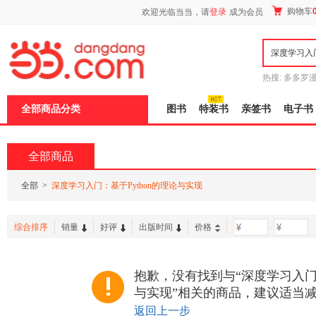
新
购物车
欢迎光临当当，请
登录
成为会员
窗
口
打
开
无
障
热搜:
多多罗
碍
传说
十日终
说
全部商品分类
图书
特装书
亲签书
电子书
明
页
面,
按
全部商品
Ctrl
加
波
全部
>
深度学习入门：基于Python的理论与实现
浪
键
打
综合排序
销量
好评
出版时间
价格
-
开
导
盲
模
抱歉，没有找到与“深度学习入门：
式
与实现”相关的商品，建议适当
返回上一步