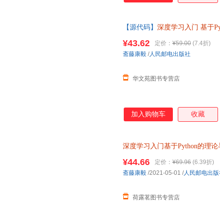
使用平实的语言，结合直观的插
碎讲解，简明易懂。 5.使用
【源代码】
深度学习入门
基于P
6.相比“花书”，本书更合适入
习与神经网络编程 机器学习实战
低入门深度学习的门槛；对于在
¥43.62
定价：
¥59.00
(7.4折)
习的一本好教材；即便是在工作
斋藤康毅
/
人民邮电出版社
的读者，也可以从本书中获得新
华文苑图书专营店
加入购物车
收藏
深度学习入门基于Python的理
学习实战人 当当正版心理学历
¥44.66
定价：
¥69.96
(6.39折)
文学动漫/幽默育儿早教
斋藤康毅
/2021-05-01
/
人民邮电出版
荷露茗图书专营店