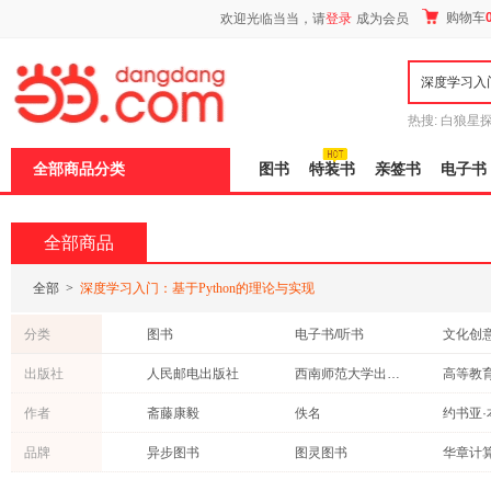
新
购物车
欢迎光临当当，请
登录
成为会员
窗
口
打
开
无
障
热搜:
白狼星
碍
师3
重建秦
说
全部商品分类
图书
特装书
亲签书
电子书
明
页
面,
按
全部商品
Ctrl
加
波
全部
>
深度学习入门：基于Python的理论与实现
浪
键
分类
图书
电子书/听书
文化创
打
开
出版社
人民邮电出版社
西南师范大学出版社
高等教
导
盲
化学工业出版社
中国水利水电出版社
东南大
作者
斋藤康毅
佚名
约书亚·
模
式
西南交通大学出版社
品牌
异步图书
图灵图书
华章计