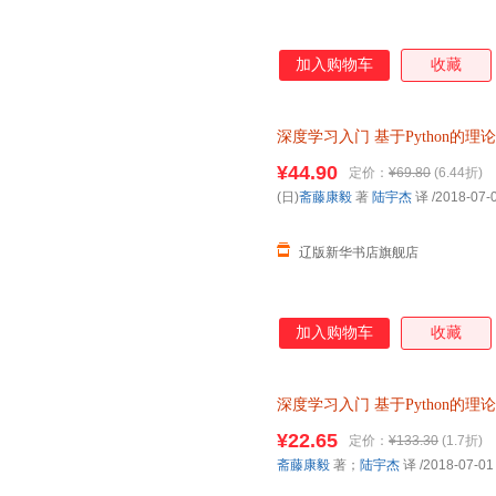
加入购物车
收藏
深度学习入门
基于Python的理
9787115485588 人民邮电
¥44.90
定价：
¥69.80
(6.44折)
(日)
斋藤康毅
著
陆宇杰
译
/2018-07-
辽版新华书店旗舰店
加入购物车
收藏
深度学习入门
基于Python的理
9787115485588 人民邮
¥22.65
定价：
¥133.30
(1.7折)
换】
斋藤康毅
著；
陆宇杰
译
/2018-07-01