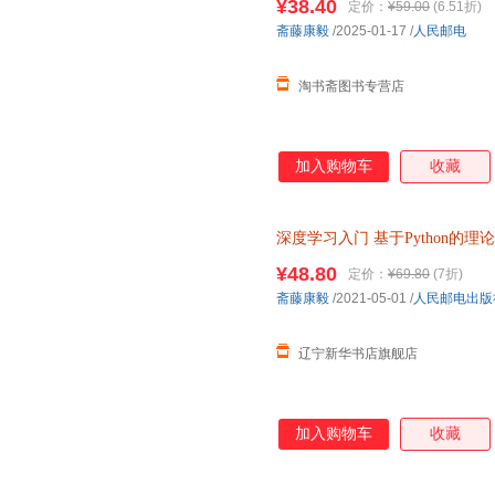
¥38.40
定价：
¥59.00
(6.51折)
斋藤康毅
/2025-01-17
/
人民邮电
淘书斋图书专营店
加入购物车
收藏
深度学习入门
基于Python的理
店正版书籍】
¥48.80
定价：
¥69.80
(7折)
斋藤康毅
/2021-05-01
/
人民邮电出版
辽宁新华书店旗舰店
加入购物车
收藏