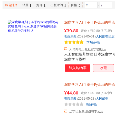
综合排序
销量
好评
出版时间
价格
-
深度学习入门
基于Python的理
器学习实战 人 官方正版 出版社
¥39.80
定价：
¥69.80
(5.71折)
斋藤康毅
/2021-05-01
/
人民邮电出版
213条评论
人民邮电出版社官方旗舰店
人工智能经典教程 日本深度学习入
深度学习模型
加入购物车
收藏
深度学习入门
基于Python的理
营】 正规电子发票 多仓就近发
¥44.80
定价：
¥69.80
(6.42折)
斋藤康毅
/2021-05-28
/
人民邮电
8条评论
辽宁出版集团图书专营店