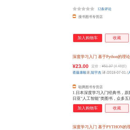
的读者，也可以从本书中获得新
12条评论
搜书图书专营店
加入购物车
收藏
深度学习入门
基于Python的理
社【正版】 全国三仓发货，物
¥23.00
定价：
¥51.37
(4.48折)
斋藤康毅
著,
陆宇杰
译
/2018-07-01
/
聪腾图书专营店
1.日本深度学习入门经典书，原版
日亚“人工智能”类图书，众多五星
或工具，从零创建一个深度学习
加入购物车
收藏
要的运行环境非常简单。读者可
使用平实的语言，结合直观的插
碎讲解，简明易懂。 5.使用
深度学习入门
基于PYTHON的
6.相比“花书”，本书更合适入