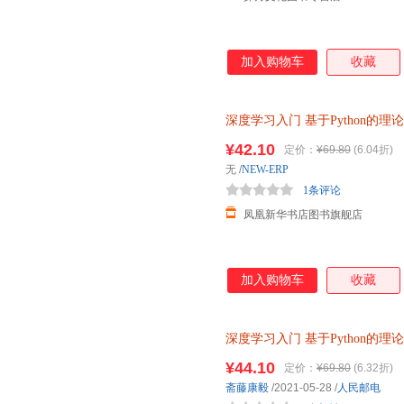
加入购物车
收藏
深度学习入门
基于Python的理
¥42.10
定价：
¥69.80
(6.04折)
无
/
NEW-ERP
1条评论
凤凰新华书店图书旗舰店
加入购物车
收藏
深度学习入门
基于Python的理
出版社【新华书店正版全新书籍】
¥44.10
定价：
¥69.80
(6.32折)
近发货 85%城市次日送达！
斋藤康毅
/2021-05-28
/
人民邮电