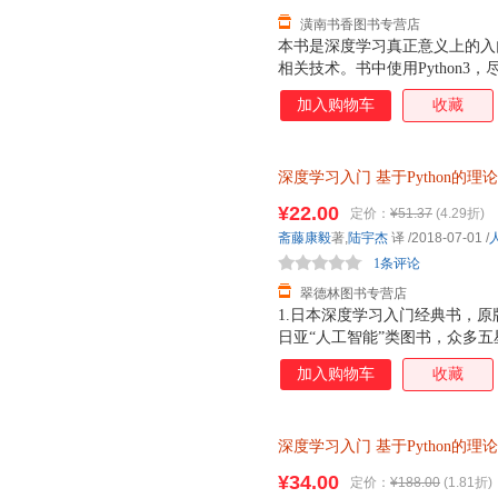
潢南书香图书专营店
本书是深度学习真正意义上的入
相关技术。书中使用Python
出发，带领读者从零创建一个经
加入购物车
收藏
理解深度学习。书中不仅介绍了
识，对误差反向传播法、卷积神
学习相关的实用技巧，自动驾驶
深度学习入门
基于Python的理
为什么加深层可以提高识别精度
社【正版】 全国三仓发货，物
读，也可作为高校教材使用。
¥22.00
定价：
¥51.37
(4.29折)
斋藤康毅
著,
陆宇杰
译
/2018-07-01
/
1条评论
翠德林图书专营店
1.日本深度学习入门经典书，原版
日亚“人工智能”类图书，众多五星
或工具，从零创建一个深度学习
加入购物车
收藏
要的运行环境非常简单。读者可
使用平实的语言，结合直观的插
碎讲解，简明易懂。 5.使用
深度学习入门
基于Python的理
6.相比“花书”，本书更合适入
低入门深度学习的门槛；对于在
¥34.00
定价：
¥188.00
(1.81折)
习的一本好教材；即便是在工作