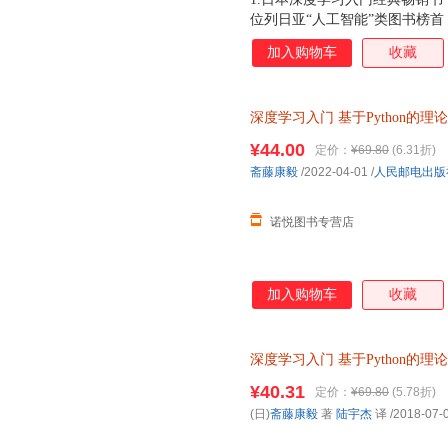
位列日亚“人工智能”类图书榜首，众
赖外部库或工具，从零创建一个
加入购物车
收藏
下载，需要的运行环境非常简单
上手。 4.使用平实的语言，
理掰开揉碎讲解，简明易懂。 
深度学习入门
基于Python的理
常直观。 6.相比AI圣经“花书
Python深度学习神经网络编程
员，本书将大大降低入门深度学
¥44.00
定价：
¥69.80
(6.31折)
不失为学习深度学习的一本好教
斋藤康毅
/2022-04-01
/
人民邮电出版
各类深度学习模型的读者，也可
者序
诺悦图书专营店
加入购物车
收藏
深度学习入门
基于Python的理
店】 新华正版全新 正规发票 
¥40.31
定价：
¥69.80
(5.78折)
询：13284178503
(日)
斋藤康毅
著
陆宇杰
译
/2018-07-