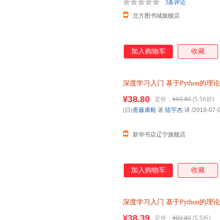
3条评论
北方图书城旗舰店
加入购物车
收藏
深度学习入门
基于Python的理
杰 译【新华书店】
¥38.80
定价：
¥69.80
(5.56折)
(日)
斋藤康毅
著
陆宇杰
译
/2018-07-
新华书店辽宁旗舰店
加入购物车
收藏
深度学习入门
基于Python的理
神经网络编程机器学习实战人工
¥38.39
定价：
¥69.80
(5.5折)