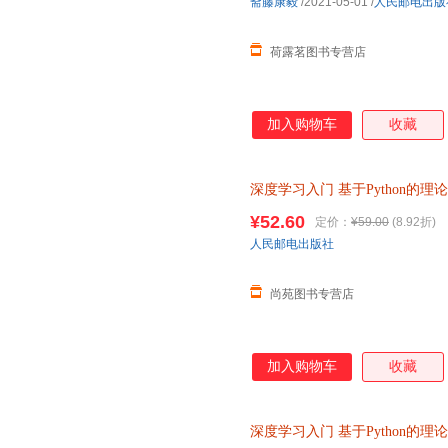
斋藤康毅
/2021-05-01
/
人民邮电出版
荷露茗图书专营店
加入购物车
收藏
深度学习入门
基于Python的理
络编程chatgpt机器学习实战
¥52.60
定价：
¥59.00
(8.92折)
物】
人民邮电出版社
尚苑图书专营店
加入购物车
收藏
深度学习入门
基于Python的理