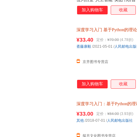
赖外部库或工具，从零创建一个
加入购物车
收藏
下载，需要的运行环境非常简单
上手。4.使用平实的语言，结
理掰开揉碎讲解，简明易懂。5
深度学习入门
基于Python的理
常直观。6.相比AI圣经“花书”
器学习实战 人
员，本书将大大降低入门深度学
¥33.40
定价：
¥70.00
(4.78折)
不失为学习深度学习的一本好教
斋藤康毅
/2021-05-01
/
人民邮电出版
各类深度学习模型的读者，也可
者序
京齐图书专营店
加入购物车
收藏
深度学习入门：基于Python的
习（图灵出品）
¥33.00
定价：
¥84.00
(3.93折)
其他
/2018-07-01
/
人民邮电出版社
探月文化图书专营店