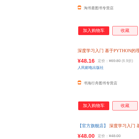
淘书斋图书专营店
加入购物车
收藏
深度学习入门
基于PYTHON的
著 PYTHON神经网络编程 机器
¥48.16
定价：
¥69.80
(6.9折)
人民邮电出版社
书海行舟图书专营店
加入购物车
收藏
【官方旗舰店】
深度学习入门
深度学习神经网络编程chatgpt机
¥48.00
定价：
¥48.00