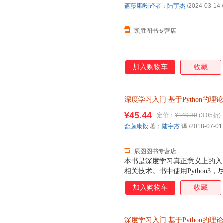
斋藤康毅|译者
：
陆宇杰
/2024-03-14
/
凯胜图书专营店
加入购物车
收藏
深度学习入门
基于Python的理
版社 【速开发票，优质售后，
¥45.44
定价：
¥149.30
(3.05折)
斋藤康毅
著；
陆宇杰
译
/2018-07-01
辰图图书专营店
本书是深度学习真正意义上的入
相关技术。书中使用Python
出发，带领读者从零创建一个经
加入购物车
收藏
理解深度学习。书中不仅介绍了
识，对误差反向传播法、卷积神
学习相关的实用技巧，自动驾驶
深度学习入门
基于Python的理
为什么加深层可以提高识别精度