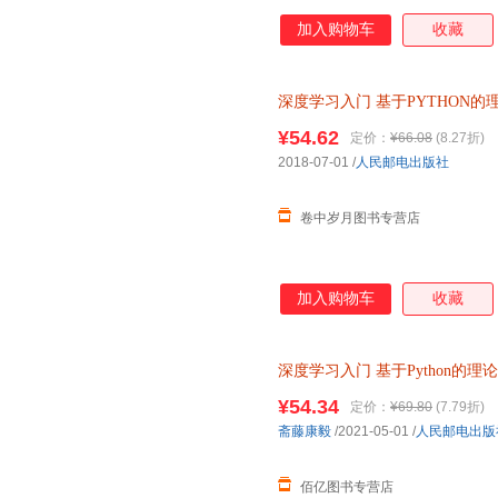
加入购物车
收藏
深度学习入门
基于PYTHON的
著 PYTHON神经网络编程 机器
¥54.62
定价：
¥66.08
(8.27折)
2018-07-01
/
人民邮电出版社
卷中岁月图书专营店
加入购物车
收藏
深度学习入门
基于Python的理
十 请放心下单，本店所有商品
¥54.34
定价：
¥69.80
(7.79折)
斋藤康毅
/2021-05-01
/
人民邮电出版
佰亿图书专营店