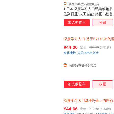
新华书店大石桥旗舰店
1.日本深度学习入门经典畅销书，
位列日亚“人工智能”类图书榜首，
赖外部库或工具，从零创建一个
加入购物车
收藏
下载，需要的运行环境非常简单
上手。4.使用平实的语言，结
理掰开揉碎讲解，简明易懂。5.
深度学习入门
基于PYTHON的
PYTHON神经网络编程 机器学
¥44.00
定价：
¥69.80
(6.31折)
斋藤康毅
/
人民邮电出版社
淘博知晓图书专营店
加入购物车
收藏
深度学习入门基于Python的理
用书科普读物自然科学小说文学
¥44.66
定价：
¥70.60
(6.33折)