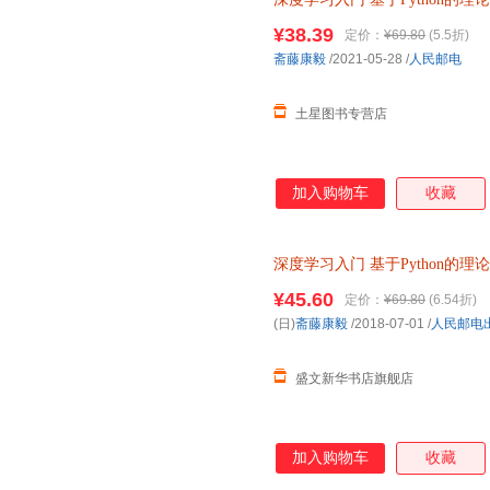
神经网络编程机器学习实战人工
¥38.39
定价：
¥69.80
(5.5折)
斋藤康毅
/2021-05-28
/
人民邮电
土星图书专营店
加入购物车
收藏
深度学习入门
基于Python的理
华书店正版图书】 正规电子发票
¥45.60
定价：
¥69.80
(6.54折)
(日)
斋藤康毅
/2018-07-01
/
人民邮电
盛文新华书店旗舰店
加入购物车
收藏