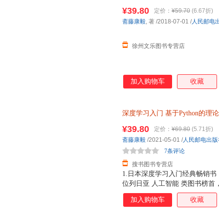
机器学习实战入门 深度学习基
低入门深度学习的门槛；对于在
¥39.80
定价：
¥59.70
(6.67折)
习的一本好教材；即便是在工作
斋藤康毅
, 著
/2018-07-01
/
人民邮电
的读者，也可以从本书中获得新
徐州文乐图书专营店
加入购物车
收藏
深度学习入门
基于Python的理
习入门
书籍 基于python 3 从零
¥39.80
定价：
¥69.80
(5.71折)
斋藤康毅
/2021-05-01
/
人民邮电出版
7条评论
搜书图书专营店
1.日本深度学习入门经典畅销书，
位列日亚 人工智能 类图书榜首，众
赖外部库或工具，从零创建一个
加入购物车
收藏
下载，需要的运行环境非常简单
上手。 4.使用平实的语言，