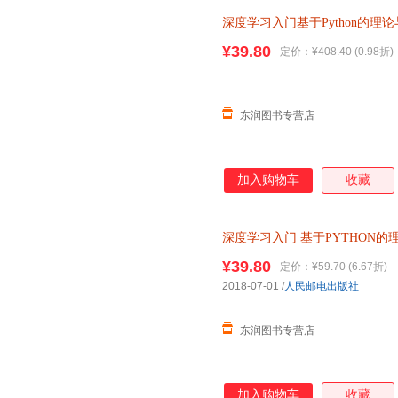
理掰开揉碎讲解，简明易懂。 
深度学习入门基于Python的理
常直观。 6.相比AI圣经 花书
架+强化学习人工智能全4册神经网
员，本书将大大降低入门深度学
¥39.80
定价：
¥408.40
(0.98折)
不失为学习深度学习的一本好教
各类深度学习模型的读者，也可
内容简介 本书
东润图书专营店
加入购物车
收藏
深度学习入门
基于PYTHON的
机器学习实战入门 深度学习基
¥39.80
定价：
¥59.70
(6.67折)
2018-07-01
/
人民邮电出版社
东润图书专营店
加入购物车
收藏