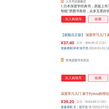
人天书店旗舰店
1.日本深度学经典书，原版上市不
智能”类图书靠前，众多五星好评。 
具，从零创建一个深度学。 3
加入购物车
收藏
境很好简单。读者可以一边读书
语言，结合直观的插图和具体的
懂。 5.使用计算图介绍复杂的误
【旗舰店正版】
深度学习入门
书”，本书更合适入门。 对于非
深度学习 Python神经网络编程
槛；对于在校大学生、研究生，
¥37.40
定价：
¥59.35
(6.31折)
已经熟练使用框架开发各类深度
斋藤康毅|译者
:
陆宇杰
/2018-01-01
/
——摘自本书译者序
育博彦图书专营店
加入购物车
收藏
深度学习入门
基于Python的理
9787115485588 人民邮
¥39.20
定价：
¥122.60
(3.2折)
换】
斋藤康毅
著；
陆宇杰
译
/2018-07-01