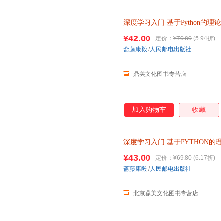
深度学习入门
基于Python的理
络编程chatgpt机器学习实战人工
¥42.00
定价：
¥70.80
(5.94折)
斋藤康毅
/
人民邮电出版社
鼎美文化图书专营店
加入购物车
收藏
深度学习入门
基于PYTHON的
PYTHON神经网络编程 机器学
¥43.00
定价：
¥69.80
(6.17折)
斋藤康毅
/
人民邮电出版社
北京鼎美文化图书专营店