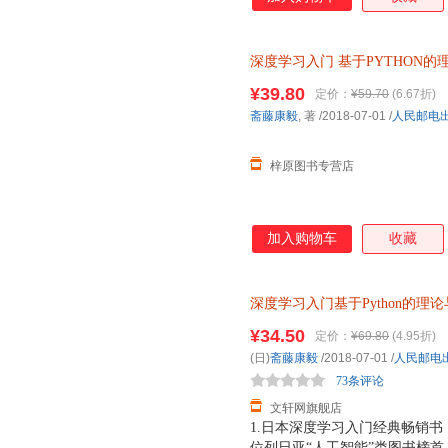
深度学习入门
基于PYTHON的
机器学习实战入门 深度学习基
¥39.80
定价：
¥59.70
(6.67折)
斋藤康毅
, 著
/2018-07-01
/
人民邮电
梓原图书专营店
加入购物车
收藏
深度学习入门基于Python的理
chatgpt机器学习实战人工智
¥34.50
定价：
¥69.80
(4.95折)
次日达，团购优惠咨询在线客服
(日)
斋藤康毅
/2018-07-01
/
人民邮电
73条评论
文轩网旗舰店
1.日本深度学习入门经典畅销书，
位列日亚“人工智能”类图书榜首，