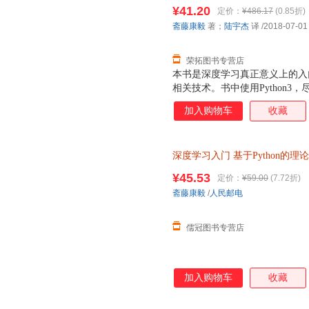
版社9787115485588 正
¥41.20
定价：
¥486.17
(0.85折)
票！
斋藤康毅
著；
陆宇杰
译
/2018-07-01
荣拓图书专营店
本书是深度学习真正意义上的入
相关技术。书中使用Python
出发，带领读者从零创建一个经
加入购物车
收藏
理解深度学习。书中不仅介绍了
识，对误差反向传播法、卷积神
学习相关的实用技巧，自动驾驶
深度学习入门
基于Python的理
为什么加深层可以提高识别精度
神经网络编程机器学习实战人工智
读，也可作为高校教材使用。
¥45.53
定价：
¥59.00
(7.72折)
优先发货 部分书籍卖价高于定价
斋藤康毅
/
人民邮电
儒冠图书专营店
加入购物车
收藏