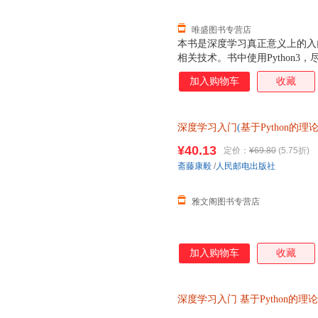
唯盛图书专营店
本书是深度学习真正意义上的入
相关技术。书中使用Python
出发，带领读者从零创建一个经
加入购物车
收藏
理解深度学习。书中不仅介绍了
识，对误差反向传播法、卷积神
学习相关的实用技巧，自动驾驶
深度学习入门
(
基于Python的理
为什么加深层可以提高识别精度
发票，联系客服领取，有问题联
读，也可作为高校教材使用。
¥40.13
定价：
¥69.80
(5.75折)
斋藤康毅
/
人民邮电出版社
雅文阁图书专营店
加入购物车
收藏
深度学习入门
基于Python的理
机器学习实战 人工智能入门书