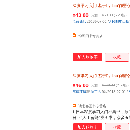
深度学习入门
基于Python的理
版图书】
¥43.80
定价：
¥69.80
(6.28折)
斋藤康毅
/2018-07-01
/
人民邮电出版
锦图图书专营店
加入购物车
收藏
深度学习入门
基于Python的理
¥46.00
定价：
¥172.00
(2.68折)
斋藤康毅
著,
陆宇杰
译
/2018-07-01
/
读书会图书专营店
1.日本深度学习入门经典书，原版
日亚“人工智能”类图书，众多五星
或工具，从零创建一个深度学习
加入购物车
收藏
要的运行环境非常简单。读者可