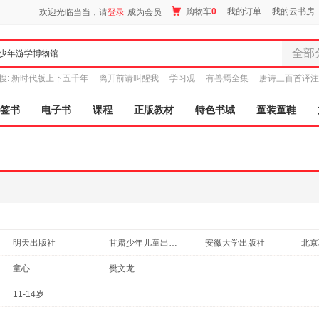
购物车
0
我的订单
我的云书房
欢迎光临当当，请
登录
成为会员
全部
全部分
搜:
新时代版上下五千年
离开前请叫醒我
学习观
有兽焉全集
唐诗三百首译注
尾品汇
图书
签书
电子书
课程
正版教材
特色书城
童装童鞋
电子书
音像
影视
时尚美
母婴用
玩具
孕婴服
明天出版社
甘肃少年儿童出版社
安徽大学出版社
北京
童装童
广西师范大学出版社
广东教育出版社
光明日报出版社
家居日
星球
童心
樊文龙
家具装
11-14岁
服装
鞋