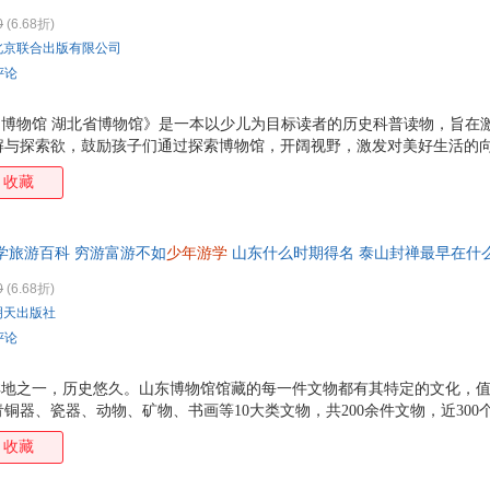
，文化的深度，科学的广度。为孩子打开知识宝库的大门，一起“读懂”博
0
(6.68折)
北京联合出版有限公司
评论
的博物馆 湖北省博物馆》是一本以少儿为目标读者的历史科普读物，旨在
与探索欲，鼓励孩子们通过探索博物馆，开阔视野，激发对美好生活的向往
馆的丰富馆藏，还通过生动的百科性文字和大量实图图片带领孩子们走进
收藏
.本书详细介绍了湖北省博物馆的镇馆之宝和馆藏珍品，让孩子们能够感受
假如你是策展人 等互动专题，孩子们可以发挥想象力，体验策展的乐趣，培
学旅游百科 穷游富游不如
少年游学
山东什么时期得名 泰山封禅最早在什
馆珍藏着无尽的历史与智慧，讲述着齐鲁大地的传奇故事，等你来探寻！
0
(6.68折)
明天出版社
评论
祥地之一，历史悠久。山东博物馆馆藏的每一件文物都有其特定的文化，值得
铜器、瓷器、动物、矿物、书画等10大类文物，共200余件文物，近30
法、考古等学科知识，涉猎广博，内容丰富！ 3.从远古文明的遗迹到近
收藏
的宝藏，探寻齐鲁大地50万年的历史脉络，带领读者进行一次穿越时空的奇
清文物及考古现场图片揭秘文物，让文物 活起来 ，让历史 会说话 ，使