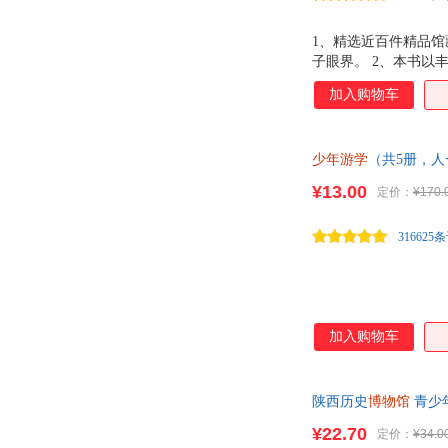
1、精选近百件精品
子眼界。 2、本书
大展馆中多个类别的
加入购物车
解文物背后的价值和
可避免的专业名词，
容。 5、全书精美
少年游学
（共5册，
物的细节之美。 6、
馆
以及故宫博物院这
¥13.00
定价：
¥170.
316625
加入购物车
陕西历史
博物馆
青少
的形式，讲解陶瓷、
¥22.70
定价：
¥34.0
盛世的模样。在游学