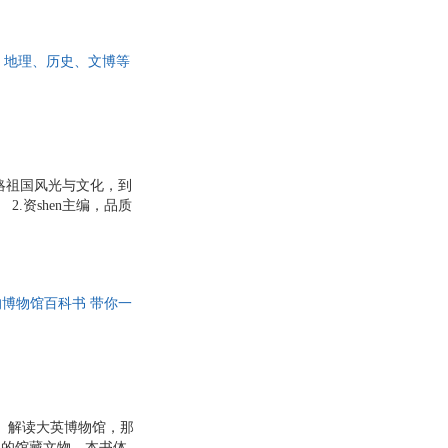
助读者们克服理解上的
供，并结合了新形式的
絮和专题等，多角度立
、地理、历史、文博等
10册“人一生一定要看
畅享知识盛宴。
领略祖国风光与文化，到
.资shen主编，品质
国内外博物馆，凭借丰
文物知识融入精彩故事。
大量高清实景图，展现山
礼盒，实用美观 采用精
博物馆百科书 带你一
、解读大英博物馆，那
地的馆藏文物，本书体