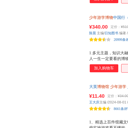
有答案。 3、专业
困难，确保他们能够
版面艺术设计，让读
少年游学博物
中国行（
体讲解文物，了解它
多领域知识， 礼盒共
¥340.00
定价：
¥51
的博物馆”探秘博物馆
陈晨
主编/
日知图书
编著
/
20999条
1.多元主题，知识大融
人一生一定要看的博物
保障 博物馆系列由
加入购物车
富实践，确保内容专业
通过拓展花絮、趣味专
河景色与文物细节。搭
大英
博物馆
少年游学
心设计的礼盒包装，
览人类文明的瑰宝
¥11.40
定价：
¥34.0
王大庆
主编
/2024-08-01
/
8661条
1、精选上百件馆藏文
些实地游览看不懂的