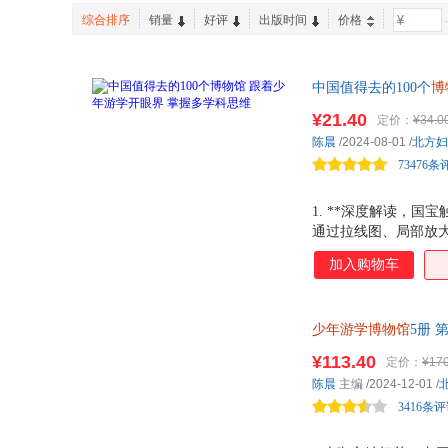
综合排序
销量
好评
出版时间
价格
-
中国值得去的100个
博
在书中自由徜徉于我国
¥21.40
定价：
¥34.0
陈晨
/2024-08-01
/
北方妇
73476条
1. **深度解读，
通过拉线图、局部放大
的魅力。 2. **
加入购物车
和民俗风情，让读者
行。 3. **趣味互
动性。此外， 去博物
少年游学博物馆
5册
激发读者的探索欲，
馆、广东省博物 中
¥113.40
定价：
¥170
华夏文明温度。
陈晨
主编
/2024-12-01
/
3416条