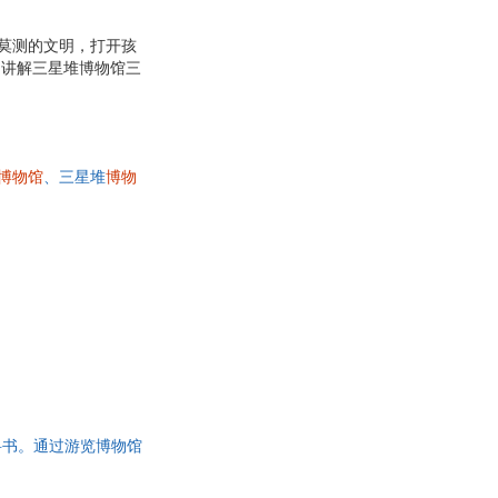
莫测的文明，打开孩
，讲解三星堆博物馆三
使青少年能更深刻地理
简单解释。对于书中不
畅地阅读和理解全书内
能细致欣赏到每一件文
博物馆
、三星堆
博物
科书。通过游览博物馆
价值和意义，一睹长安