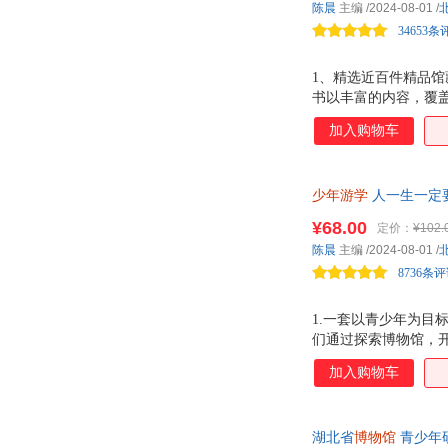
陈晨
主编
/2024-08-01
/
34653条
1、精选近百件精品馆
书以丰富的内容，覆
等多个类别的文物，
加入购物车
背后的价值和意义。
的专业名词，提供了
5、全书精美的实物
少年游学
人一生一定
细节之美。 6、激发
串起中国五千年的 
¥68.00
定价：
¥102.
欲！本书特别考虑青
陈晨
主编
/2024-08-01
/
的阅读习惯和认
8736条
1.一套以青少年为
们通过探索博物馆，开
馆、三星堆博物馆的
加入购物车
物馆的魅力。 3.本
能够感受古代文明的辉
乐趣，培养创造力和
湖北省
博物馆
青少年