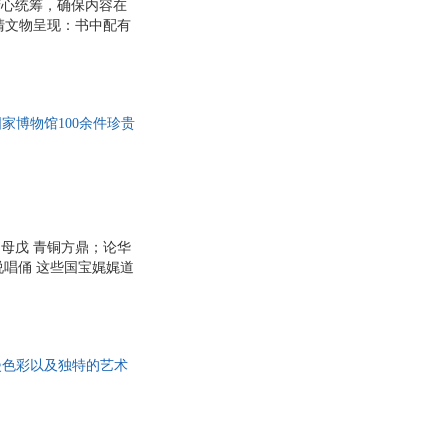
精心统筹，确保内容在
清文物呈现：书中配有
清晰领略文物的精妙之
件、人物与文物紧密结
国国家博物馆、河南博
特色，从厚重的中原古
家博物馆100余件珍贵
题，带你纸上畅游国
母戊 青铜方鼎；论华
唱俑 这些国宝娓娓道
顺序，从远古到明清，
，展示中国历史的丰富
讲解生动。拉线图注聚焦
珠宝头饰，以及 秦王
漫色彩以及独特的艺术
离了解古蜀文明的风云