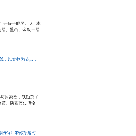
开孩子眼界。 2、本
铜器、壁画、金银玉器
年能更深刻地理解文物
释。对于书中不可避免
读和理解全书内容。
欣赏到每一件文物的
线，以文物为节点，
堆青铜秘境唤醒探索
胜的文字，适合青少年
解与探索欲，鼓励孩子
物馆、陕西历史博物
馆，通过阅读体验逛博
和馆藏珍品，让孩子们
挥想象力，体验策展的
博物馆》带你穿越时