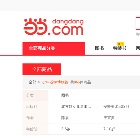
新
窗
口
打
开
无
障
热
碍
邮
说
全部商品分类
图书
特装书
亲
明
页
面,
按
全部商品
Ctrl
加
波
全部
>
少年游学博物馆
共
966
件商品
浪
键
分类
图书
打
开
出版社
北方妇女儿童出版社
安徽美术出版社
导
盲
四川少年儿童出版社
北京理工大学出版社
作者
陈晨
王宜振
模
式
年龄段
3-6岁
7-10岁