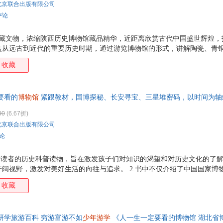
北京联合出版有限公司
评论
藏文物，浓缩陕西历史博物馆藏品精华，近距离欣赏古代中国盛世辉煌，打
盖从远古到近代的重要历史时期，通过游览博物馆的形式，讲解陶瓷、青
并透过文物深入解析其背后的历史背景、文化意义、艺术特色等，使青少
收藏
那些实地游览看不懂的、看不全的内容这里有答案。 3、专业名词简单解
简洁明了的解释，帮助孩子们克服理解上的困难，确保他们能够顺畅地阅
图片，由专业摄影师提供，并融合了新形式的版面艺术设计，让读者能细致
要看的
博物馆
紧跟教材，国博探秘、长安寻宝、三星堆密码，以时间为轴
创造力。通过展示不同朝代的艺术品和工艺品，激发孩子们
一本书解锁三大文明宝藏：国博通史奠基格局，陕历博盛唐点亮想象，三星
00
(6.67折)
少年的阅读偏好和认知特点，把错综复杂的历史资料转换成易懂又引人入
北京联合出版有限公司
评论
目标读者的历史科普读物，旨在激发孩子们对知识的渴望和对历史文化的了
阔视野，激发对美好生活的向往与追求。 2.书中不仅介绍了中国国家博
丰富馆藏，还通过生动的百科性文字和大量实图图片带领孩子们走进博物
收藏
书详细介绍了中国国家博物馆、陕西历史博物馆、三星堆博物馆的镇馆之宝
煌和科学的魅力。 4.通过 假如你是策展人 等互动专题，孩子们可以发
审美能力。
研学旅游百科 穷游富游不如
少年游学
《人一生一定要看的博物馆 湖北省