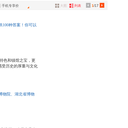
具
手机专享价
大图
列表
1
/17
品
外
100种答案！你可以
品
讯
音
公
藏特色和镇馆之宝，更
感受历史的厚重与文化
器
在地的历史、地理、文化
次心灵与身体的双重旅
增加了阅读的趣味性和互
其馆藏珍宝一一列出，
南博物院、湖北省博物
到艺术特色，带你触摸