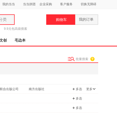
我的当当
当当拼团
企业采购
客户服务
切换无障碍
分类
我的订单
购物车
类
9.9元包
高级搜索
文创
毛边本
批量搜索
妆
品
饰
联合出版公司
南方出版社
多选
更多
鞋
用
地图出版社
海洋出版社
多选
饰
多选