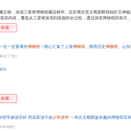
馆藏文物，浓缩三星堆博物馆藏品精华，近距离欣赏古蜀国辉煌灿烂又神秘
以丰富的内容，覆盖从三星堆发现到发掘的全过程，通过游览博物馆的形式
文物，并透过文物深入解析其背后的历史背景、文化意义、艺术特色等，
收藏
意义。那些实地游览看不懂的、看不全的内容这里有答案。 3、专业名词
提供了简洁明了的解释，帮助孩子们克服理解上的困难，确保他们能够顺
的实物图片，由专业摄影师提供，并结合了新形式的版面艺术设计，让读者
人一生一定要看的
博物馆
！精心汇集了上海
博物馆
、陕西历史
博物馆
、山东
激发创造力。通过展示三星堆跨坑拼接的文物，激发孩子们
00
(0.77折)
条评论
收藏
年研学旅游百科 穷游富游不如
少年游学
一本比文物图鉴有趣的博物馆百
青铜器、壁画、金银玉器等多个类别的文物，带孩子深刻理解文物背后的
0
(6.68折)
之余掌握更多学科知识！