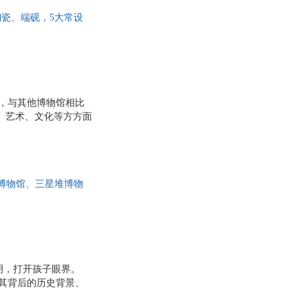
体讲解文物，了解它们
瓷、端砚，5大常设
尽览岭南风华！
貌，与其他博物馆相比
、艺术、文化等方方面
情等各个方面相结合的
起来，或将文物拟人化，
识、特色专题，丰富主题
史博物馆、三星堆博物
年遗珍，这五座博物
文明，打开孩子眼界。
其背后的历史背景、
的、看不全的内容这里