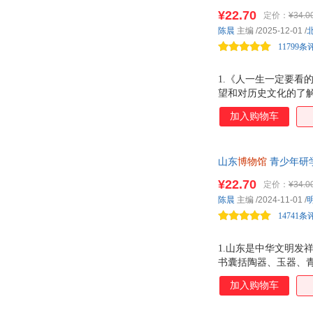
空，感受历史的温度
¥22.70
定价：
¥34.0
迪！
陈晨
主编
/2025-12-01
/
11799条
1.《人一生一定要看
望和对历史文化的了解
仅介绍了湖北省博物
加入购物车
逛博物馆的魅力。 3
的魅力。 4.通过 
山东
博物馆
青少年研
千古之谜 山东博物
¥22.70
定价：
¥34.0
陈晨
主编
/2024-11-01
/
14741条
1.山东是中华文明发
书囊括陶器、玉器、青
地理、化学、绘画、书
加入购物车
揭秘山东博物馆中珍藏
文字娓娓道来，大量高