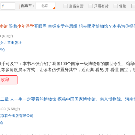
箱包皮
配送至：
北京
当当自营
只看有货
促销
手表饰
特卖
预售
入驻商家
运动户
物馆
跟着
少年游学
开眼界 掌握多学科思维 想去哪座博物馆？本书为你提供
汽车用
的100个国家一级博物馆，走近博物馆，走进博物馆，“读懂”博物馆！
食品
0
(6.3折)
手机通
女儿童出版社
数码影
评论
电脑办
大家电
国宝触手可及**：本书不仅介绍了我国100个国家一级博物馆的前世今生、馆
等多角度展示方式，让读者仿佛置身其中，近距离 看见 并 看懂 国宝，
家用电
人文地理，全方位探索**：在讲述博物馆的同时，本书还融入了每座博物馆所
收藏
在了解博物馆的同时，也能深入探索当地的人文历史与风土人情，实现一
动，寻宝之旅**：书中设置了 博物馆的表情包 博物馆的建筑 等趣味专题，
馆寻宝 部分更是为读者提供了一份 寻宝图 ，将未及详细介绍的博物馆及
 第二辑 人一生一定要看的博物馆 探秘中国国家博物馆、南京博物院、河
让阅读之旅变成一场充满惊喜的寻宝之旅。
国博物馆第二辑5册套装，囊括五馆瑰宝，搭配趣味深度解读，从历史典故
.00
(6.68折)
北京联合出版有限公司
评论