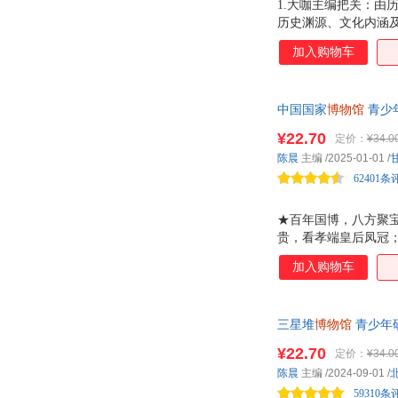
1.大咖主编把关：
历史渊源、文化内涵及
大量高清文物图片，
加入购物车
处。 3.趣味叙事风
合，让阅读过程充满趣
物院、湖北省博物馆
中国国家
博物馆
青少
韵，到神秘的荆楚风
文物，纵览远古至明
¥22.70
定价：
¥34.0
博，开启一场精彩的
陈晨
主编
/2025-01-01
/
62401条
★百年国博，八方聚宝
贵，看孝端皇后凤冠
来，讲述中华文明的
加入购物车
介绍 古代中国 展
多彩；还有多姿多彩的
细节，解析青铜器的纹
三星堆
博物馆
青少年
扫六合 、 云鬓花颜
美学而闻名于世。本
¥22.70
定价：
¥34.0
变幻，开启一场远古
陈晨
主编
/2024-09-01
/
59310条