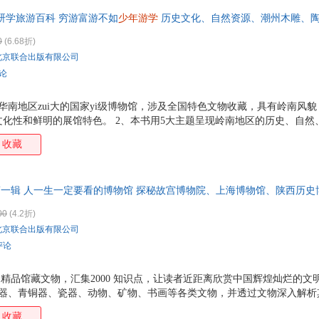
好奇心和探索欲。 5.本书还设置馆外拓展、小花絮和专题等，多角度立
研学旅游百科 穷游富游不如
少年游学
历史文化、自然资源、潮州木雕、陶
生，丰富知识、开阔视野。
物珍藏，近百张高清摄影图，跨越上万年历史，粤藏古今，博观天下，一馆
0
(6.68折)
北京联合出版有限公司
评论
华南地区zui大的国家yi级博物馆，涉及全国特色文物收藏，具有岭南风
化性和鲜明的展馆特色。 2、本书用5大主题呈现岭南地区的历史、自然
、不只是一本了解广东博物馆的书，更是一本历史文化、自然科学、人文风
收藏
读中感受不一样的博物馆文化。 4、主题设计充满趣味性，让文物 活 
提升阅读感受，在趣味中 粤读 博物馆。 5、全书有很多延伸的奇趣小知
度。 6、内容翔实，数据准确，生僻字注音，无障碍阅读更轻松。
 第一辑 人一生一定要看的博物馆 探秘故宫博物院、上海博物馆、陕西历
上海的现代气韵到故宫的皇家风范，从三星堆的古蜀秘境到陕西和山东的千
00
(4.2折)
的辉煌篇章。
北京联合出版有限公司
评论
物馆内精品馆藏文物，汇集2000 知识点，让读者近距离欣赏中国辉煌灿烂的
玉器、青铜器、瓷器、动物、矿物、书画等各类文物，并透过文物深入解析
等，使读者能更深刻地理解文物背后的价值和意义。那些实地游览看不懂
收藏