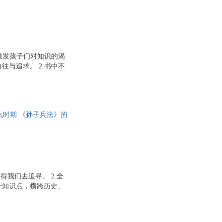
物馆，让心灵得到启
激发孩子们对知识的渴
与追求。 2.书中不
博物馆，通过阅读体验
古代文明的辉煌和科学
养创造力和审美能力。
么时期 《孙子兵法》的
我们去追寻。 2.全
0个知识点，横跨历史、
现代的珍贵文物，逐一
妙旅程。 4.生动的
读者仿佛置身于历史现