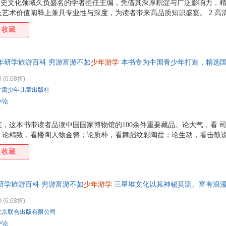
由历史文化领域久负盛名的学者担任主编，凭借其深厚积淀与广泛影响力，
艺术价值阐释上兼具专业性与深度，为读者带来高品质知识盛宴。 2.高
细致还原文物的色彩、纹理、造型等细节，让读者仿若置身博物馆展厅，
收藏
格：避开生僻难懂的学术表述，以生动鲜活的故事串联文物知识，把历史事
味，不同知识储备的读者都能轻松沉浸其中。 4.多元文化展示：囊括中
、南京博物院、广东省博物馆，多角度呈现华夏大地不同区域的历史文化
年研学旅游百科 穷游富游不如
少年游学
本书专为中国青少年打造，精选国
情，从温婉的江南意蕴到开放的岭南风貌，多元文化相互
清的历史风貌，横览服饰、饮食、瓷器、科技等多领域成就，特别设置专
0
(6.68折)
文化之旅。
甘肃少年儿童出版社
评论
，这本书带读者品读中国国家博物馆的100余件重要藏品。论大气，看 司
；论精致，看楼阁人物金簪；论质朴，看舞蹈纹彩陶盆；论生动，看击鼓说
源远流长与博大精深。 ★根据博物馆的展陈思路设置章节。书中按照时间
收藏
中的重量级文物；涵盖复兴之路、服饰、饮食、科技、瓷器等多种主题展览
临展和巡展，让读者纸上逛博物馆，jue不 走马观花 。 ★图文并茂，
样与铭文；从故事或诗句切入，生动还原楚人偏爱的细腰鼎、 李小孩 的
研学旅游百科 穷游富游不如
少年游学
三星堆文化以其神秘莫测、富有浪
金步摇 的场景，仿佛让历史触手可及、跃然眼前。 ★特
书通过游览博物馆的形式，结合近百件馆藏文物摄影图展示，带孩子近距
0
(6.68折)
文明魅力的历史游学之旅
北京联合出版有限公司
评论