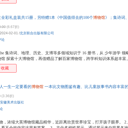
名词简单解释。对于书中不可避免的专业名词，提供了简洁明了的解释，帮
顺畅地阅读和理解全书内容。 5、全书精美的实物图片，由专业摄影师提
者能细致欣赏到每一件文物的细节之美。 6、本书还设置馆外拓展、小花
全彩礼盒装共15册，另特赠1本《中国值得去的100个
博物馆
》；集诗词
们的来龙去脉和前世今生，丰富知识、开阔视野。
16册，致青少年的文化冒险之旅！！5册”少年游学”领略祖国风光与文化，
0.00
(6.67折)
与华夏瑰宝的历史记忆，赠1册“中国值得去的100个博物馆”拓宽视野，
2024-02-01
/
北京联合出版有限公司
评论
he 集诗词、地理、历史、文博等多领域知识于 16 册书，从 少年游学 
馆 探索十大博物馆，再借赠品了解百家博物馆，跨学科知识体系超丰富。 2
天津师范大学陈晨副教授担任主编，主编策划过大量博物馆展览，走访众多
收藏
、准确。 3.趣味叙事，激发热情 采用故事化方式讲述知识，把诗词、
题等增强互动，让孩子主动探索知识。 4.丰富配图，直观易懂 书中有
配手绘插图等，将抽象知识直观呈现，助力孩子理解复杂内容。 5.精美
人一生一定要看的
博物馆
一本比文物图鉴有趣、比儿童故事书内容丰富的
既适合放置书架收藏，也适宜作为礼物赠送，赋予阅
0
(3.36折)
安徽美术出版社
评论
物，浓缩大英博物馆藏品精华，近距离欣赏世界珍宝，打开孩子眼界。 2
、看不全的内容这里有答案。 3、文化多样性展示。通过展示来自世界各