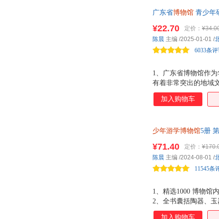
场，满足他们对世界的
广东省
博物馆
青少年
的来龙去脉和前世今
展，涉及200多件文
¥22.70
定价：
¥34.0
陈晨
主编
/2025-01-01
/
6033条
1、广东省博物馆作为
有着非常突出的地域文
面，看点多多。 3
加入购物车
通识读本，让孩子在阅
或用di一人称代入，
内容，增加孩子阅读广
少年游学博物馆
5册
馆、山东博物馆 从
¥71.40
定价：
¥170.
馆，汇聚了华夏文明
陈晨
主编
/2024-08-01
/
11545条
1、精选1000 博
2、全书囊括陶器、
文化意义、艺术特色
加入购物车