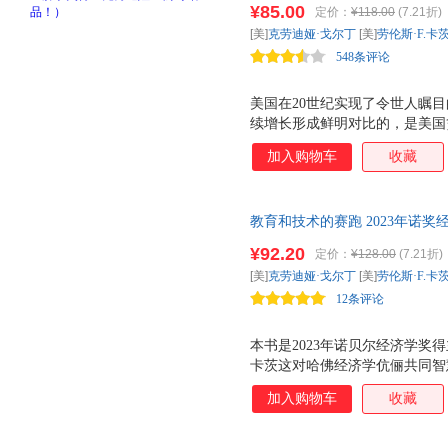
¥85.00
定价：
¥118.00
(7.21折)
再现美国劳动力的世纪变迁|引
[美]
克劳迪娅·戈尔丁
[美]
劳伦斯·F.卡
西莫格鲁齐声力荐
548条评论
美国在20世纪实现了令世人瞩
续增长形成鲜明对比的，是美国
的时间里，美国的贫富差距持续缩
加入购物车
收藏
济不平等重新爆发，直至21世纪
世纪初持平的程度。是什么造成
的走势？
教育和技术的赛跑 2023年诺奖
世纪变迁，剖析贫富差距根源的
¥92.20
定价：
¥128.00
(7.21折)
格、阿西莫格鲁齐声力荐|陆铭
[美]
克劳迪娅·戈尔丁
[美]
劳伦斯·F.卡
12条评论
本书是2023年诺贝尔经济学奖
卡茨这对哈佛经济学伉俪共同智
入差距三者的关系这一重大主题
加入购物车
收藏
教育、移民等社会问题背后的历
定、劳动力技能提升，以及技术
义。本书的数据收集和理论论证