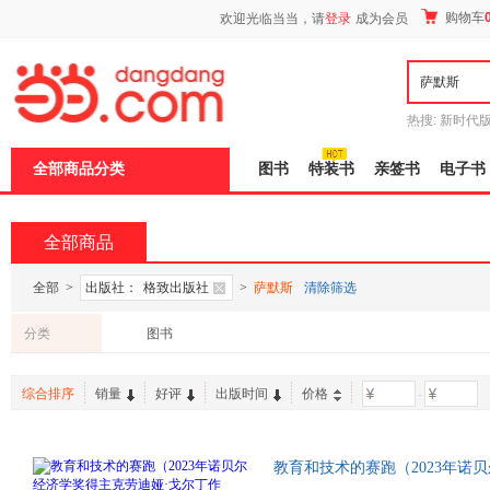
新
购物车
欢迎光临当当，请
登录
成为会员
窗
口
打
开
无
障
热搜:
新时代
碍
有兽焉全集
说
全部商品分类
图书
特装书
亲签书
电子书
明
页
面,
按
全部商品
Ctrl
加
波
全部
>
出版社：
格致出版社
>
萨默斯
清除筛选
浪
键
分类
图书
打
开
导
综合排序
销量
好评
出版时间
价格
-
盲
模
式
教育和技术的赛跑（2023年诺
透彻分析美国不平等根源的实证