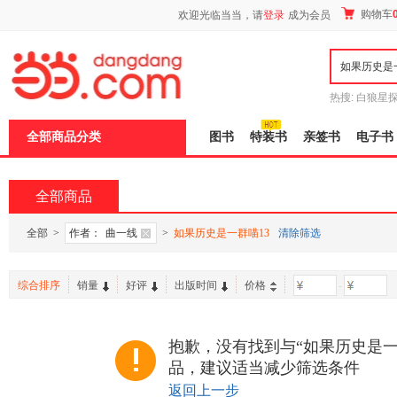
新
购物车
欢迎光临当当，请
登录
成为会员
窗
口
打
开
无
障
热搜:
白狼星
碍
师3
重建秦
说
全部商品分类
图书
特装书
亲签书
电子书
明
页
面,
按
全部商品
Ctrl
加
波
全部
>
作者：
曲一线
>
如果历史是一群喵13
清除筛选
浪
键
打
综合排序
销量
好评
出版时间
价格
-
开
导
盲
模
抱歉，没有找到与“如果历史是一
式
品，建议适当减少筛选条件
返回上一步