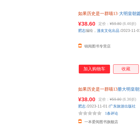
如果历史是一群喵13
·大明皇朝
¥38.60
定价：
¥59.80
(6.46折)
肥志
编绘，
漫友文化出品
/2023-11-0
锦阅图书专营店
加入购物车
收藏
如果历史是一群喵13
册大明皇朝
史是一群喵第13季特典卷大明风
¥38.00
定价：
¥59.80
(6.36折)
肥志
/2023-11-01
/
广东旅游出版社
1条评论
一本爱阅图书旗舰店