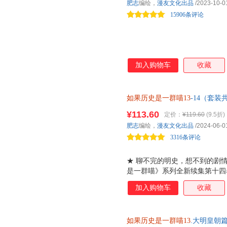
肥志
编绘，
漫友文化出品
/2023-10-0
15906条评论
加入购物车
收藏
如果历史是一群喵13
-14（套
明迎来终章，揭示明末清初的历
¥113.60
定价：
¥119.60
(9.5折)
肥志
编绘，
漫友文化出品
/2024-06-0
3316条评论
★ 聊不完的明史，想不到的剧
是一群喵》系列全新续集第十四
事。摇摇欲坠的大明，是谁加速
加入购物车
收藏
君？百变喵咪将再次上线，为你
视剧中熟悉的形象都在本卷登场
朱由检、清朝的奠基者努尔哈赤
如果历史是一群喵13
.大明皇朝
史中又会书写怎样的命运呢？ ★