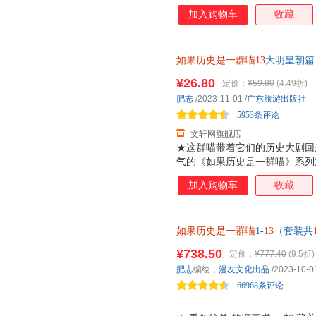
气的幽默文字＋硬核知识 ，这
加入购物车
收藏
者的胃口。书里除了梳理美食、
史、地理、人文、社科等相关学
织的物种起源与美食演化史，原
如果历史是一群喵13
大明皇朝篇
背后都蕴藏着一段曲折的历史故
肥志漫画中国史系列第十三卷 
品，用漫画讲百科，用百科讲历
¥26.80
定价：
¥59.80
(4.49折)
货，85%城市次日达，团购优
又一部代表作。在他的作品中，
肥志
/2023-11-01
/
广东旅游出版社
场景中，人物Ｑ萌，对白诙谐，
5953条评论
同的幽默表达和天马行
文轩网旗舰店
★这群喵带着它们的历史大剧回
气的《如果历史是一群喵》系列
烈的起义后，明朝该如何延续自
加入购物车
收藏
前半段的风云变幻！ ★为什么
十足！ 从和尚到皇帝的明太祖
而无心朝政的明世宗……“大明
如果历史是一群喵
1-
13
（套装共
朝波澜壮阔的历史。 ★ 力求严
一群喵的历史大剧，让史书不再
录》《明史纪事本末》等大量史
¥738.50
定价：
¥777.40
(9.5折)
进行细致梳理，多角度呈现当中
肥志
编绘，
漫友文化出品
/2023-10-0
附有相关的延伸阅读，让你不错
66968条评论
美烫金外封