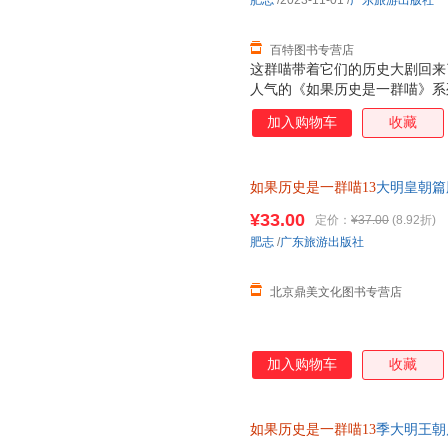
肥志
/2023-11-01
/
广东旅游出版社
百特图书专营店
这群喵带着它们的历史大剧回来
人气的《如果历史是一群喵》系
烈烈的起义后，明朝该如何延续
加入购物车
收藏
朝前半段的风云变幻！ 为什么
十足！从和尚到皇帝的明太祖、
而无心朝政的明世宗……“大明
如果历史是一群喵13
大明皇朝篇
朝波澜壮阔的历史。 力求严谨
画百科书籍十三册
《明史纪事本末》等大量史籍和
¥33.00
定价：
¥37.00
(8.92折)
细致梳理，多角度呈现当中皇帝
肥志
/
广东旅游出版社
相关的延伸阅读，让你不错过每
外封，画面寓意
北京鼎美文化图书专营店
加入购物车
收藏
如果历史是一群喵13
季大明王朝