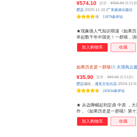
¥574.10
定价：
¥956.80
(6.01折
沙场血战的曾国藩、左宗棠 他
肥志
/2025-11-10
/
广东旅游出版社
的沉浮与落幕。 ★ 全书参考《
11879条评论
★现象级人气知识萌漫《如果历史
串起数千年中国史！一群喵，演
基，用轻松有趣的方式讲述数千
加入购物车
收藏
末的残晖落幕，喵咪们带你翻开
的历史漫画系列！ 由知名漫画家
国通史脉络：夏商西周篇、春秋
如果历史是一群喵
15·大清风
国篇、魏晋南北篇、隋唐风云篇
谋的巅峰对决，揭秘康雍乾三朝
南宋金元篇、元末明初篇、大明
¥35.90
定价：
¥59.80
(6.01折)
晖篇。 ★硬核知识 趣味叙事，
肥志
编绘，
漫友文化出品
/2024-12-0
二十四史、经典教科书及大量权
245634条评论
那些烧脑
★ 从边陲崛起到定鼎 中原 ，
作，《如果历史是一群喵》第十
壮阔的历史！面对内忧外患，清
加入购物车
收藏
欢乐中为你揭秘清初的成功密码！
线！ 南下中原的多尔衮、数次
雍正、打造全盛辉煌的乾隆 喵