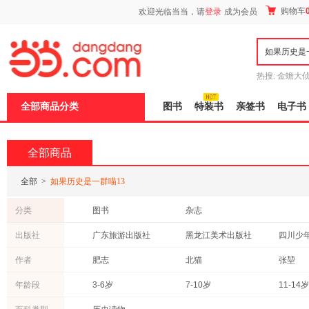
新
购物车
欢迎光临当当，请
登录
成为会员
窗
口
打
开
无
障
热搜:
金蟾大
碍
边带走
耶路
说
全部商品分类
图书
特装书
亲签书
电子书
明
页
面,
按
全部商品
Ctrl
加
波
全部
>
如果历史是一群喵13
浪
键
分类
图书
杂志
打
开
出版社
广东旅游出版社
黑龙江美术出版社
导
盲
浙江人民出版社
上海大学出版社
河北美
作者
肥志
北猫
张堃
模
式
化学工业出版社
中国少年儿童出版社
北京大
年龄段
3-6岁
7-10岁
11-14岁
江苏文艺出版社
大象出版社