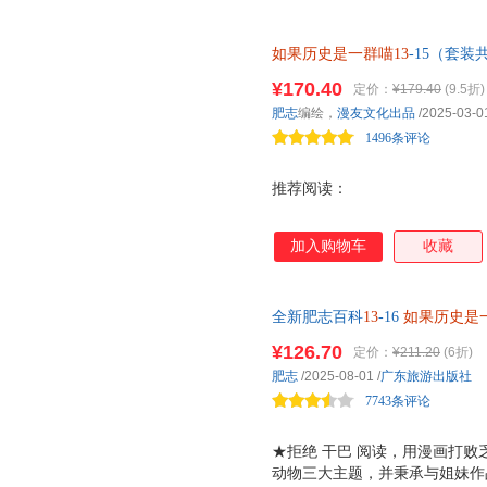
性十足！ 从和尚到皇帝的明太
仙而无心朝政的明世宗 大明皇
如果历史是一群喵13
-15（套装
澜壮阔的历史。 ★ 力求严谨有
《明史纪事本末》等大量史籍和
¥170.40
定价：
¥179.40
(9.5折)
细致梳理，多角度呈现当中皇帝
肥志
编绘，
漫友文化出品
/2025-03-0
相关的延伸阅读，让你不错过每
1496条评论
金外封，画
推荐阅读：
加入购物车
收藏
全新肥志百科
13
-16
如果历史是
科全书，让你的孩子从此迷上阅
¥126.70
定价：
¥211.20
(6折)
肥志
/2025-08-01
/
广东旅游出版社
7743条评论
★拒绝 干巴 阅读，用漫画打败
动物三大主题，并秉承与姐妹作