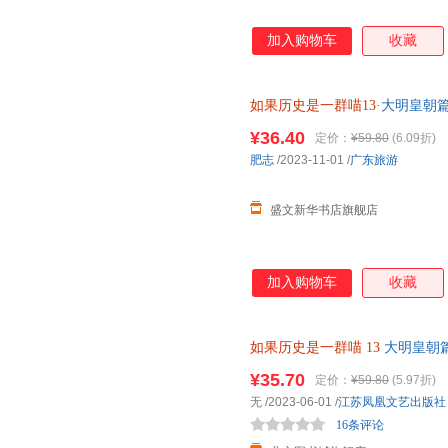
加入购物车
收藏
如果历史是一群喵13
·大明皇朝
¥36.40
定价：
¥59.80
(6.09折)
肥志
/2023-11-01
/
广东旅游
盛文新华书店旗舰店
加入购物车
收藏
如果历史是一群喵
13
大明皇朝篇
【新华书店正版图书书籍】 新华
¥35.70
定价：
¥59.80
(5.97折)
85%城市次日送达！
无
/2023-06-01
/
江苏凤凰文艺出版社
16条评论