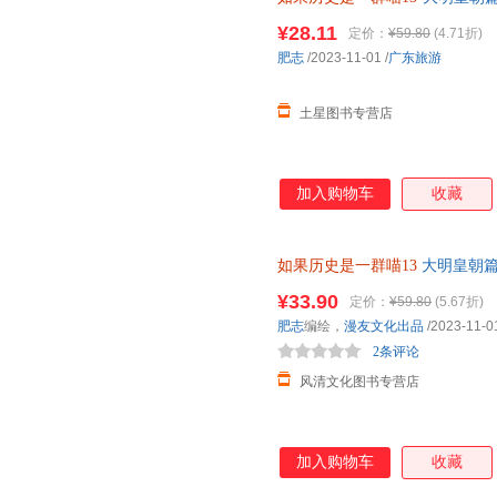
¥28.11
定价：
¥59.80
(4.71折)
肥志
/2023-11-01
/
广东旅游
土星图书专营店
加入购物车
收藏
如果历史是一群喵13
大明皇朝篇
天无理由退换货售后无忧！
¥33.90
定价：
¥59.80
(5.67折)
肥志
编绘，
漫友文化出品
/2023-11-0
2条评论
风清文化图书专营店
加入购物车
收藏