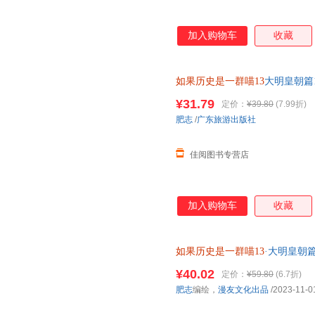
加入购物车
收藏
如果历史是一群喵13
大明皇朝篇
游记是一群喵2漫画书绘本幽默
¥31.79
定价：
¥39.80
(7.99折)
肥志
/
广东旅游出版社
佳阅图书专营店
加入购物车
收藏
如果历史是一群喵13
·大明皇朝
心下单，本店所有商品均可开票
¥40.02
定价：
¥59.80
(6.7折)
肥志
编绘，
漫友文化出品
/2023-11-0