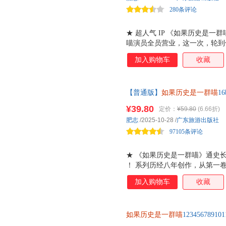
280条评论
★ 超人气 IP 《如果历史是
喵演员全员营业，这一次，轮到
们化身王侯将相、巾帼英豪，演
加入购物车
收藏
下角色身份，和大家一样过着热
进十二个喵的幕后日常，讲述他
系列 1-16 卷四格内容全收录
【普通版】
如果历史是一群喵
1
喜。既有老粉耳熟能详的经典名
周年纪念版套装3册小学生课外
二个喵嬉笑打闹中，重温他们鲜
¥39.80
定价：
¥59.80
(6.66折)
第十六卷，通史长篇迎来终章！
粉丝的快乐收藏，一口气补全 一
肥志
/2025-10-28
/
广东旅游出版社
火！！
特别收录详细角色档案、 72 
97105条评论
★ 《如果历史是一群喵》通史
！ 系列历经八年创作，从第一
朝的残晖落幕，数千年的历史浓
加入购物车
收藏
是这段旅程中不可缺少的关键拼
晚清残晖篇 展现了清朝后半段
战 一个个决定清朝命运的历史
如果历史是一群喵
123456789
清末那段惊心动魄的时代转折！ 
守旧的嘉庆、力挽狂澜的林则徐