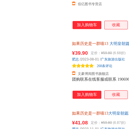
佰亿图书专营店
加入购物车
收藏
如果历史是一群喵13
大明皇朝篇
（85%城市隔日达） 破损包赔
¥39.90
定价：
¥59.80
(6.68折)
肥志
/2023-08-01
/
广东旅游出版社
268条评论
文豪博阅图书旗舰店
团购联系在线客服或联系 1906967
加入购物车
收藏
如果历史是一群喵13
大明皇朝篇肥
¥41.08
定价：
¥59.80
(6.87折)