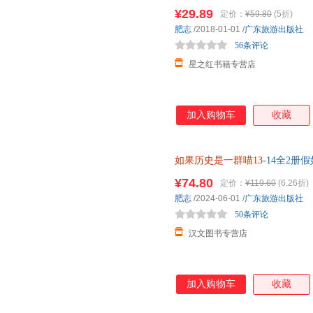
四卷内容参考了《明史》《明实
¥29.89
定价：
¥59.80
(5折)
事件和人物为主轴，呈现明朝末
肥志
/2018-01-01
/
广东旅游出版社
清晰。 ★喵咪化身大场面主角
56条评论
金和精细压纹
星之红书籍专营店
加入购物车
收藏
如果历史是一群喵13
-14全2
13-14册漫画书7 10岁历史书
¥74.80
定价：
¥119.60
(6.26折)
肥志
/2024-06-01
/
广东旅游出版社
50条评论
汉文图书专营店
加入购物车
收藏