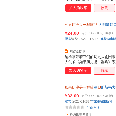
烈的起义后，明朝该如何延续自
加入购物车
收藏
前半段的风云变幻！ ★为什么
十足！ 从和尚到皇帝的明太祖
而无心朝政的明世宗……“大明
如果历史是一群喵13
·大明皇朝
朝波澜壮阔的历史。 ★ 力求严
录》《明史纪事本末》等大量史
¥24.00
定价：
¥72.00
(3.34折)
进行细致梳理，多角度呈现当中
肥志
编 绘
/2023-11-01
/
广东旅游出
附有相关的延伸阅读，让你不错
美烫金外封
纸间集图书
这群喵带着它们的历史大剧回来
人气的《如果历史是一群喵》系
烈烈的起义后，明朝该如何延续
加入购物车
收藏
朝前半段的风云变幻！ 为什么
十足！从和尚到皇帝的明太祖、
心朝政的明世宗……“大明皇朝
如果历史是一群喵
第
13
册新书大
澜壮阔的历史。 力求严谨有趣
志漫画中国史系列趣解漫画史记
史纪事本末》等大量史籍和文献
¥32.00
定价：
¥59.80
(5.36折)
梳理，多角度呈现当中皇帝、文
肥志
/2023-11-28
/
广东旅游出版社
的延伸阅读，让你不错过每一桩
13条评论
封，画面寓意切题，
科海图书专营店