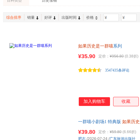
百科类型
历史读物
综合排序
销量
好评
出版时间
价格
-
如果历史是一群喵
系列
¥35.90
定价：
¥956.80
(0.38折)
3547435条评论
加入购物车
收藏
一群喵小剧场1 特典版
如果历史
¥39.80
定价：
¥59.80
(6.66折)
肥志
/2026-07-24
/
广东旅游出版社