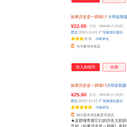
如果历史是一群喵13
·大明皇朝
¥22.00
定价：
¥59.80
(3.68折)
肥志
/2023-11-01
/
广东旅游出版社
28条评论
句字图书专营店
加入购物车
收藏
如果历史是一群喵13
大明皇朝篇
肥志漫画中国史系列第十三卷 
¥25.90
定价：
¥59.80
(4.34折)
货，85%城市次日达，团购优
肥志
/2023-11-01
/
广东旅游出版社
78条评论
四川新华书店教育专营店
★这群喵带着它们的历史大剧回
气的《如果历史是一群喵》系列