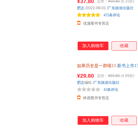
¥37.80
定价：
¥59.80
(6.33折)
肥志
/2022-09-01
/
广东旅游出版社
455条评论
优漫图书专营店
加入购物车
收藏
如果历史是一群喵13
新书上市1
历史萌漫系列第十三卷小学生三
¥29.80
定价：
¥59.80
(4.99折)
肥志
编绘
/
广东旅游出版社
43条评论
梓原图书专营店
加入购物车
收藏