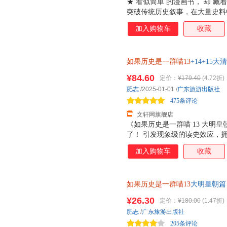
★ 看似简单 的漫画书， 却 藏
突破传统历史叙事，在大量史料
顺序为主线讲故事，用一群喵让
加入购物车
收藏
史。 ★《如果历史是一群喵》系
心打造 ，系列1-13册包含：
年篇、乱世三国篇、魏晋南北篇
如果历史是一群喵13
+14+15
宋辽金夏篇、南宋金元篇、元末明
假如历史是一群喵儿童历史漫画
满， 厚度良心， 每卷300多页
¥84.60
定价：
¥179.40
(4.72折)
85%城市次日达，团购优惠咨询
教科书、名家学说等大量资料作
肥志
/2025-01-01
/
广东旅游出版社
满的故事，引经据典的同时不忘
475条评论
读，比传统漫画更
文轩网旗舰店
《如果历史是一群喵 13 大明
了！ 引发现象级的读史效应，
来第十三卷“大明皇朝篇”！诞
加入购物车
收藏
的统治，第十三卷将带你一口气
都爱聊明朝？因为这个朝代的皇
败被俘又能成功翻身的明英宗、
如果历史是一群喵13
大明皇朝篇
篇”将通过皇帝们的曲折人生，演
趣，言必有据！ 本卷以《明史
¥26.30
定价：
¥180.00
(1.47折)
文献作为参考，对明朝纷繁复杂
肥志
/
广东旅游出版社
帝、文臣、宦官的权力博弈。每
205条评论
每一桩大事件的幕