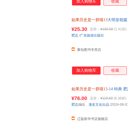
加入购物车
收藏
如果历史是一群喵13
大明皇朝篇
¥25.30
定价：
¥180.00
(1.41折)
肥志
/
广东旅游出版社
聚知图书专营店
加入购物车
收藏
如果历史是一群喵13
-14 特典 
旅游出版社 正版全新书籍 多仓
¥76.00
定价：
¥119.60
(6.36折)
肥志
编绘，
漫友文化出品
/2024-06-0
辽版新华书店旗舰店