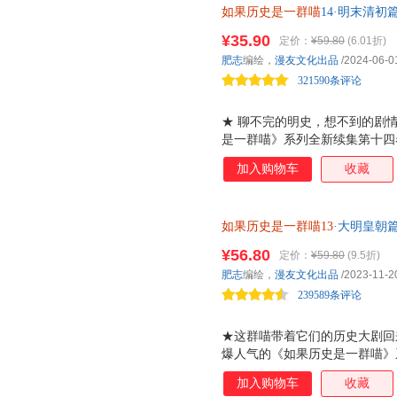
如果历史是一群喵
14·明末清
进清朝的巅峰岁月！ ★ 以史为
来终章，揭示明末清初的历史剧
五卷参考了《清史稿》《清实录
¥35.90
定价：
¥59.80
(6.01折)
果，以清军入关、南下统一与康
肥志
编绘，
漫友文化出品
/2024-06-0
清朝故事！ ★ 从封面到内页，
321590条评论
采用全新烫金，
★ 聊不完的明史，想不到的剧
是一群喵》系列全新续集第十四
事。摇摇欲坠的大明，是谁加速
加入购物车
收藏
君？百变喵咪将再次上线，为你
视剧中熟悉的形象都在本卷登场
朱由检、清朝的奠基者努尔哈赤
如果历史是一群喵13
·大明皇朝
史中又会书写怎样的命运呢？ ★
世气象，展开大明皇朝的历史画
四卷内容参考了《明史》《明实
¥56.80
定价：
¥59.80
(9.5折)
事件和人物为主轴，呈现明朝末
肥志
编绘，
漫友文化出品
/2023-11-2
清晰。 ★喵咪化身大场面主角
239589条评论
金和精细压纹
★这群喵带着它们的历史大剧回
爆人气的《如果历史是一群喵》
烈烈的起义后，明朝该如何延续
加入购物车
收藏
朝前半段的风云变幻！ ★为什