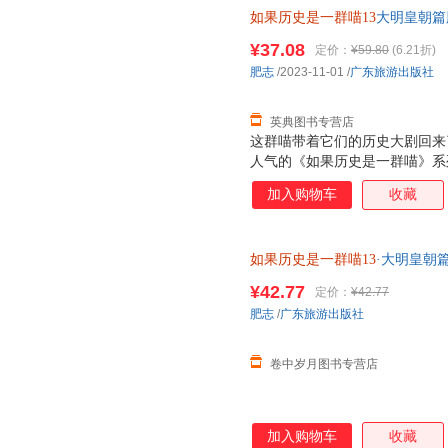
如果历史是一群喵13
大明皇朝篇肥
¥37.08
定价：
¥59.80
(6.21折)
肥志
/2023-11-01
/
广东旅游出版社
英典图书专营店
这群喵带着它们的历史大剧回来
人气的《如果历史是一群喵》系
烈烈的起义后，明朝该如何延续
加入购物车
收藏
朝前半段的风云变幻！ 为什么
十足！从和尚到皇帝的明太祖、
而无心朝政的明世宗……“大明
如果历史是一群喵13
·大明皇朝
朝波澜壮阔的历史。 力求严谨
《明史纪事本末》等大量史籍和
¥42.77
定价：
¥42.77
细致梳理，多角度呈现当中皇帝
肥志
/
广东旅游出版社
相关的延伸阅读，让你不错过每
外封，画面寓意
卷中岁月图书专营店
加入购物车
收藏