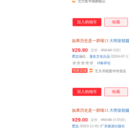
北方图书城旗舰店
加入购物车
收藏
如果历史是一群喵13
大明皇朝篇
志著小学生历史漫画书适合儿童
¥29.90
定价：
¥59.80
(5折)
肥志
编绘，
漫友文化出品
/2024-07-1
18条评论
明星店铺
艺凡书苑图书专营店
加入购物车
收藏
如果历史是一群喵13
.大明皇朝
小学生中国历史漫画科普书籍 9787
¥29.00
定价：
¥59.80
(4.85折)
肥志
/2023-11-01
/
广东旅游出版社