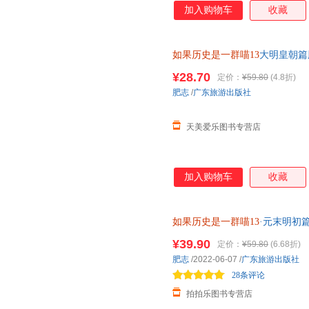
加入购物车
收藏
如果历史是一群喵13
大明皇朝篇
史漫画百科新华正版书籍第十三
¥28.70
定价：
¥59.80
(4.8折)
肥志
/
广东旅游出版社
天美爱乐图书专营店
加入购物车
收藏
如果历史是一群喵13
·元末明初
战略合作伙伴 团购优惠 正版教
¥39.90
定价：
¥59.80
(6.68折)
肥志
/2022-06-07
/
广东旅游出版社
28条评论
拍拍乐图书专营店