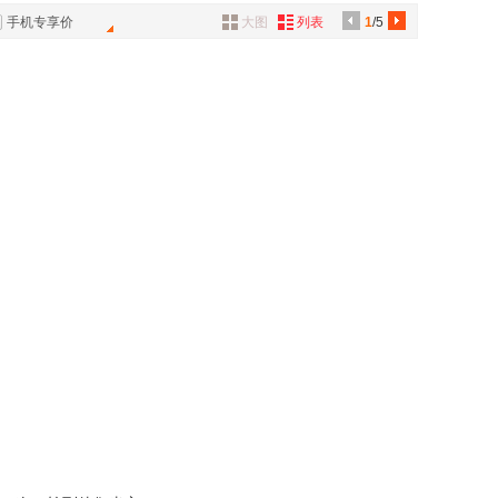
具
手机专享价
大图
列表
1
/5
品
外
品
讯
音
公
器