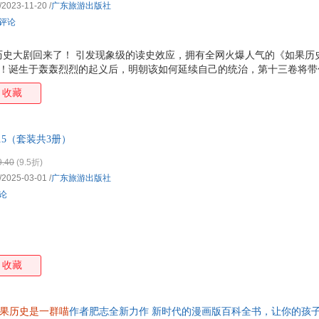
/2023-11-20
/
广东旅游出版社
条评论
历史大剧回来了！ 引发现象级的读史效应，拥有全网火爆人气的《如果历
篇 ！诞生于轰轰烈烈的起义后，明朝该如何延续自己的统治，第十三卷将
★为什么大家都爱聊明朝？因为这个朝代的皇帝都个性十足！ 从和尚到皇
收藏
宗、沉迷修仙而无心朝政的明世宗 大明皇朝篇 将通过皇帝们的曲折人生
谨有趣，言必有据！ 本卷以《明史》《明实录》《明史纪事本末》等大量
史进行细致梳理，多角度呈现当中皇帝、文臣、宦官的权力博弈。每个篇
-15（套装共3册）
桩大事件的幕后趣闻。 ★特别设计精美烫金外封，画
9.40
(9.5折)
/2025-03-01
/
广东旅游出版社
评论
收藏
果历史是一群喵
作者肥志全新力作 新时代的漫画版百科全书，让你的孩