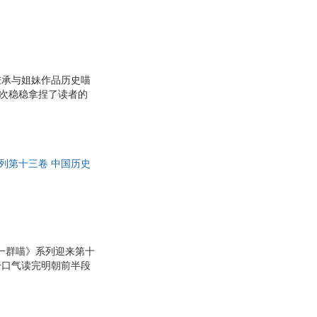
秉承与姐妹作品历史喵
再次稳稳拿捏了读者的
相关学科。顺着历史
种动植物，背后都蕴藏
史 《肥志百科》系列
漫画场景中，人物Ｑ
系列第十三卷 中国历史
一群喵》系列迎来第十
一口气读完明朝前半段
明太祖、兵败被俘又能
，演绎大明朝波澜壮阔
史籍和文献作为参考，