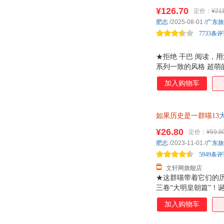
¥126.70
定价：
¥21
肥志
/2025-08-01
/
广东旅
7733条
★拒绝 干巴 阅读，
系列一致的风格 超
胃口。书里除了梳理
加入购物车
线，深度考察与人类
着一段曲折的历史故
是人气漫画作者肥志
如果历史是一群喵13
萌，对白诙谐，逻辑
漫画书籍 新华书店正
¥26.80
定价：
¥59.8
肥志
/2023-11-01
/
广东旅
5949条
文轩网旗舰店
★这群喵带着它们的
三卷“大明皇朝篇”
的风云变幻！ ★为
加入购物车
成功翻身的明英宗、
的历史。 ★ 力求严