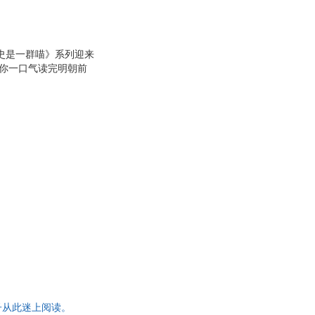
史是一群喵》系列迎来
带你一口气读完明朝前
帝的明太祖、兵败被俘
，演绎大明朝波澜壮阔
史籍和文献作为参考，
章还附有相关的延伸阅
子从此迷上阅读。