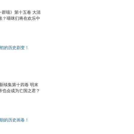
一群喵》第十五卷 大清
张？喵咪们将在欢乐中
次反叛的吴三桂、开疆
带你走进清朝的巅峰岁
等经典文献，融合近现
故事！ ★ 从封面到
清初的历史剧变！
新续集第十四卷 明末
帝也会成为亡国之君？
本卷登场啦！ 改革先
他们在这段历史中又会
明实录》《明史纪事本
事事清晰。 ★喵咪化
皇朝的历史画卷！