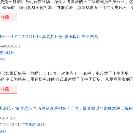
如果历史是一群喵》系列新作登场！深受读者喜爱的十二位喵演员全员营业，
！ 镜头前，喵们化身王侯将相、巾帼英豪，演绎华夏五千年的历史风云；
热闹有趣的生活。《一群喵小剧场 1 》带你走进十二个喵的幕后日常，
收藏
。 ★系列 1-16 卷四格内容全收录，笑点一册集齐！ 一格一个梗，一
也藏着许多待你发掘的暖心彩蛋，在十二个喵嬉笑打闹中，重温他们鲜活可
的快乐收藏，一口气补全 一群喵 的隐藏设定！ 除了经典四格，书中还
345678910111213141516 套装共16册 喵16套装 当当自营
、古堡主题拟人彩
6.80
(6.01折)
游出版社
评论
《如果历史是一群喵》 1-16 卷一次集齐！ 一套书，串起数千年中国史
谨的史实为根基，用轻松有趣的方式讲述数千年中国历史。从夏商周秦的
开古代华夏的生动画卷。 ★知识点 满载出圈 的历史漫画系列！ 由知名
收藏
整讲透中国通史脉络：夏商西周篇、春秋战国篇、秦楚两汉篇、东汉末年篇
盛世大唐篇、五代十国篇、宋辽金夏篇、南宋金元篇、元末明初篇、大明
篇。 ★硬核知识 趣味叙事，堪称 最容易入坑的漫画中国史 ！ 全系列
5·大清风云篇 肥志人气历史萌漫系列第十五卷，展开权谋的巅峰对决，揭
料创作，考据严谨、细节扎实，把那些烧脑
0
(6.01折)
/2024-12-01
/
广东旅游出版社
条评论