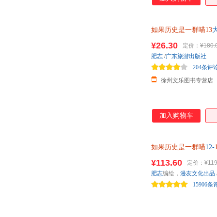
从和尚到皇帝的明太
帝们的曲折人生，演绎
事本末》等大量史籍
如果历史是一群喵13
力博弈。每个篇章还
¥26.30
定价：
¥180.
肥志
/
广东旅游出版社
204条评
徐州文乐图书专营店
加入购物车
如果历史是一群喵
12-
¥113.60
定价：
¥119
肥志
编绘，
漫友文化出品
15906条