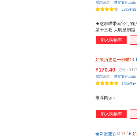
肥志
编绘，
漫友文化出品
239544
★这群喵带着它们的
第十三卷 大明皇朝
半段的风云变幻！ 
加入购物车
又能成功翻身的明英
的历史。 ★ 力求严
对明朝纷繁复杂的历
如果历史是一群喵13
读，让你不错过每一
¥170.40
定价：
¥17
肥志
编绘，
漫友文化出品
1495条
推荐阅读：
加入购物车
全新肥志百科
13
-16
如