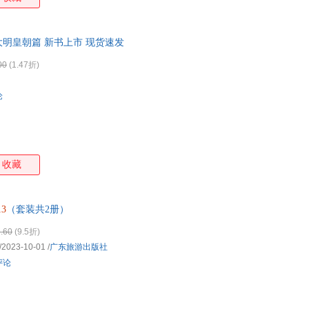
祖、兵败被俘又能成功翻身的明英宗、沉迷修仙而无心朝政的明世宗……“
大明朝波澜壮阔的历史。 ★ 力求严谨有趣，言必有据！ 本卷以《明史
和文献作为参考，对明朝纷繁复杂的历史进行细致梳理，多角度呈现当中
大明皇朝篇 新书上市 现货速发
附有相关的延伸阅读，让你不错过每一桩大事件的幕
00
(1.47折)
论
收藏
13
（套装共2册）
.60
(9.5折)
/2023-10-01
/
广东旅游出版社
评论