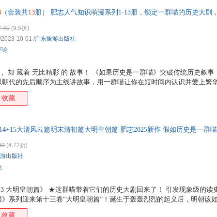
史进行细致梳理，多角度呈现当中皇帝、文臣、宦官的权力博弈。每个篇
3
（套装共
13
册） 肥志人气知识萌漫系列1-13册，锁定一群喵的历史大剧
桩大事件的幕后趣闻。 ★特别设计精美烫金外封
7.40
(9.5折)
/2023-10-01
/
广东旅游出版社
评论
书， 却 藏着 无比精彩 的 故事！ 《如果历史是一群喵》突破传统历史叙
以朝代的先后顺序为主线讲故事，用一群喵让你在短时间内认识并爱上繁
》系列 由微博知名动漫大 V、科普漫画家肥志用心打造 ，系列1-13册
收藏
、东汉末年篇、乱世三国篇、魏晋南北篇、隋唐风云篇、盛世大唐篇、五
明初篇、大明皇朝篇。 ★ 全系列 干货 满满， 厚度良心， 每卷300多页
标准教科书、名家学说等大量资料作支撑。将各种文献记载的文字变成一个
+14+15大清风云篇明末清初篇大明皇朝篇 肥志2025新作 假如历史是一
插播各种现代热梗，比复杂教材更易读，比传统漫画更
多仓就近发货，85%城市次日达，团购优惠咨询在线客服！
40
(4.72折)
游出版社
论
13 大明皇朝篇》 ★这群喵带着它们的历史大剧回来了！ 引发现象级的
喵》系列迎来第十三卷“大明皇朝篇”！诞生于轰轰烈烈的起义后，明朝该
气读完明朝前半段的风云变幻！ ★为什么大家都爱聊明朝？因为这个朝代
收藏