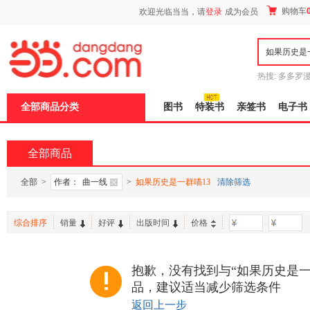
新
购物车
欢迎光临当当，请
登录
成为会员
窗
口
打
开
无
障
热搜:
多多罗
碍
传说
十日终
说
全部商品分类
图书
特装书
亲签书
电子书
明
页
面,
按
全部商品
Ctrl
加
波
全部
>
作者：
曲一线
>
如果历史是一群喵13
清除筛选
浪
键
打
综合排序
销量
好评
出版时间
价格
-
开
导
盲
模
抱歉，没有找到与“如果历史是一
式
品，建议适当减少筛选条件
返回上一步