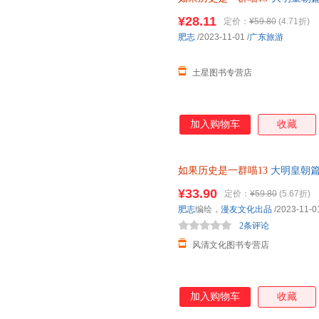
¥28.11
定价：
¥59.80
(4.71折)
肥志
/2023-11-01
/
广东旅游
土星图书专营店
加入购物车
收藏
如果历史是一群喵13
大明皇朝篇
天无理由退换货售后无忧！
¥33.90
定价：
¥59.80
(5.67折)
肥志
编绘，
漫友文化出品
/2023-11-0
2条评论
风清文化图书专营店
加入购物车
收藏