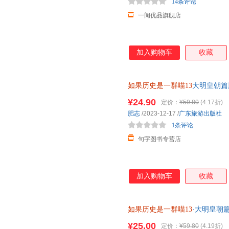
14条评论
一阅优品旗舰店
加入购物车
收藏
如果历史是一群喵13
大明皇朝篇
史漫画百科籍第十三册 【正版
¥24.90
定价：
¥59.80
(4.17折)
肥志
/2023-12-17
/
广东旅游出版社
1条评论
句字图书专营店
加入购物车
收藏
如果历史是一群喵13
·大明皇朝
喵儿童中国历史科普漫画书籍第
¥25.00
定价：
¥59.80
(4.19折)