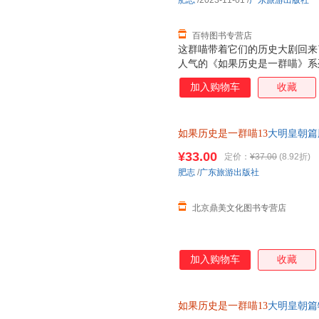
肥志
/2023-11-01
/
广东旅游出版社
百特图书专营店
这群喵带着它们的历史大剧回来
人气的《如果历史是一群喵》系
烈烈的起义后，明朝该如何延续
加入购物车
收藏
朝前半段的风云变幻！ 为什么
十足！从和尚到皇帝的明太祖、
而无心朝政的明世宗……“大明
如果历史是一群喵13
大明皇朝篇
朝波澜壮阔的历史。 力求严谨
画百科书籍十三册
《明史纪事本末》等大量史籍和
¥33.00
定价：
¥37.00
(8.92折)
细致梳理，多角度呈现当中皇帝
肥志
/
广东旅游出版社
相关的延伸阅读，让你不错过每
外封，画面寓意
北京鼎美文化图书专营店
加入购物车
收藏
如果历史是一群喵13
大明皇朝篇