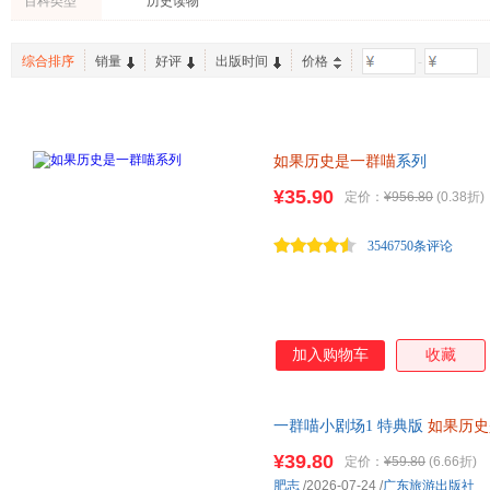
百科类型
历史读物
综合排序
销量
好评
出版时间
价格
-
如果历史是一群喵
系列
¥35.90
定价：
¥956.80
(0.38折)
3546750条评论
加入购物车
收藏
一群喵小剧场1 特典版
如果历史
¥39.80
定价：
¥59.80
(6.66折)
肥志
/2026-07-24
/
广东旅游出版社