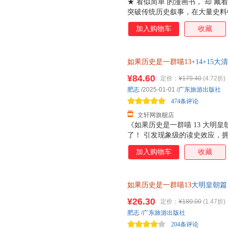
★ 看似简单 的漫画书， 却 藏
突破传统历史叙事，在大量史料
顺序为主线讲故事，用一群喵让
加入购物车
收藏
史。 ★《如果历史是一群喵》系
心打造 ，系列1-13册包含：
年篇、乱世三国篇、魏晋南北篇
如果历史是一群喵13
+14+15
宋辽金夏篇、南宋金元篇、元末明
假如历史是一群喵儿童历史漫画
满， 厚度良心， 每卷300多页
¥84.60
定价：
¥179.40
(4.72折)
85%城市次日达，团购优惠咨询
教科书、名家学说等大量资料作
肥志
/2025-01-01
/
广东旅游出版社
满的故事，引经据典的同时不忘
474条评论
读，比传统漫画更
文轩网旗舰店
《如果历史是一群喵 13 大明
了！ 引发现象级的读史效应，
来第十三卷“大明皇朝篇”！诞
加入购物车
收藏
的统治，第十三卷将带你一口气
都爱聊明朝？因为这个朝代的皇
败被俘又能成功翻身的明英宗、
如果历史是一群喵13
大明皇朝篇
篇”将通过皇帝们的曲折人生，演
趣，言必有据！ 本卷以《明史
¥26.30
定价：
¥180.00
(1.47折)
文献作为参考，对明朝纷繁复杂
肥志
/
广东旅游出版社
帝、文臣、宦官的权力博弈。每
204条评论
每一桩大事件的幕