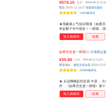
¥574.10
定价：
¥956.80
(6.01折
沙场血战的曾国藩、左宗棠 他
肥志
/2025-11-10
/
广东旅游出版社
的沉浮与落幕。 ★ 全书参考《
11854条评论
★现象级人气知识萌漫《如果历史
串起数千年中国史！一群喵，演
基，用轻松有趣的方式讲述数千
加入购物车
收藏
末的残晖落幕，喵咪们带你翻开
的历史漫画系列！ 由知名漫画家
国通史脉络：夏商西周篇、春秋
如果历史是一群喵
15·大清风
国篇、魏晋南北篇、隋唐风云篇
谋的巅峰对决，揭秘康雍乾三朝
南宋金元篇、元末明初篇、大明
¥35.90
定价：
¥59.80
(6.01折)
晖篇。 ★硬核知识 趣味叙事，
肥志
编绘，
漫友文化出品
/2024-12-0
二十四史、经典教科书及大量权
245604条评论
那些烧脑
★ 从边陲崛起到定鼎 中原 ，
作，《如果历史是一群喵》第十
壮阔的历史！面对内忧外患，清
加入购物车
收藏
欢乐中为你揭秘清初的成功密码！
线！ 南下中原的多尔衮、数次
雍正、打造全盛辉煌的乾隆 喵