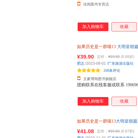
佳阅图书专营店
加入购物车
收藏
如果历史是一群喵13
大明皇朝篇
（85%城市隔日达） 破损包赔
¥39.90
定价：
¥59.80
(6.68折)
肥志
/2023-08-01
/
广东旅游出版社
268条评论
文豪博阅图书旗舰店
团购联系在线客服或联系 1906967
加入购物车
收藏
如果历史是一群喵13
大明皇朝篇肥
¥41.08
定价：
¥59.80
(6.87折)