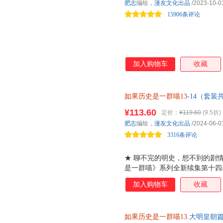
肥志
编绘，
漫友文化出品
/2023-10-0
15906条评论
加入购物车
收藏
如果历史是一群喵13
-14（套
明迎来终章，揭示明末清初的历
¥113.60
定价：
¥119.60
(9.5折)
肥志
编绘，
漫友文化出品
/2024-06-0
3316条评论
★ 聊不完的明史，想不到的剧
是一群喵》系列全新续集第十四
事。摇摇欲坠的大明，是谁加速
加入购物车
收藏
君？百变喵咪将再次上线，为你
视剧中熟悉的形象都在本卷登场
朱由检、清朝的奠基者努尔哈赤
如果历史是一群喵13
.大明皇朝
史中又会书写怎样的命运呢？ ★