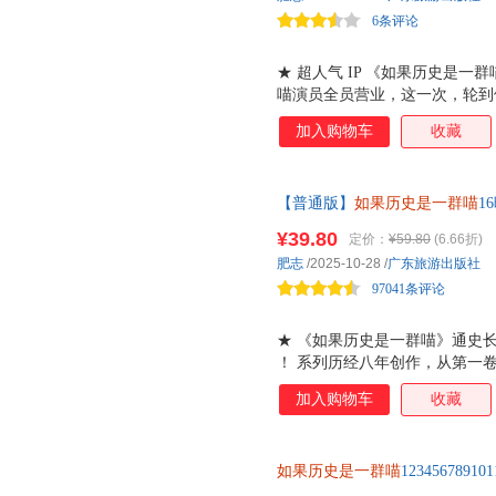
6条评论
★ 超人气 IP 《如果历史是
喵演员全员营业，这一次，轮到
们化身王侯将相、巾帼英豪，演
加入购物车
收藏
下角色身份，和大家一样过着热
进十二个喵的幕后日常，讲述他
系列 1-16 卷四格内容全收录
【普通版】
如果历史是一群喵
1
喜。既有老粉耳熟能详的经典名
周年纪念版套装3册小学生课外
二个喵嬉笑打闹中，重温他们鲜
¥39.80
定价：
¥59.80
(6.66折)
第十六卷，通史长篇迎来终章！
粉丝的快乐收藏，一口气补全 一
肥志
/2025-10-28
/
广东旅游出版社
火！！
特别收录详细角色档案、 72 
97041条评论
★ 《如果历史是一群喵》通史
！ 系列历经八年创作，从第一
朝的残晖落幕，数千年的历史浓
加入购物车
收藏
是这段旅程中不可缺少的关键拼
晚清残晖篇 展现了清朝后半段
战 一个个决定清朝命运的历史
如果历史是一群喵
123456789
清末那段惊心动魄的时代转折！ 
守旧的嘉庆、力挽狂澜的林则徐