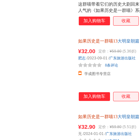
这群喵带着它们的历史大剧回来
人气的《如果历史是一群喵》系
烈烈的起义后，明朝该如何延续
加入购物车
收藏
朝前半段的风云变幻！ 为什么
十足！从和尚到皇帝的明太祖、
心朝政的明世宗……“大明皇朝
如果历史是一群喵13
大明皇朝篇
澜壮阔的历史。 力求严谨有趣
课外阅读书籍历史故事书 肥志
史纪事本末》等大量史籍和文献
¥32.00
定价：
¥59.80
(5.36折)
梳理，多角度呈现当中皇帝、文
肥志
/2023-09-01
/
广东旅游出版社
的延伸阅读，让你不错过每一桩
8条评论
封，画面寓意切题，
学成图书专营店
加入购物车
收藏
如果历史是一群喵13
大明皇朝篇
¥32.90
定价：
¥59.80
(5.51折)
无
/2024-01-01
/
广东旅游出版社