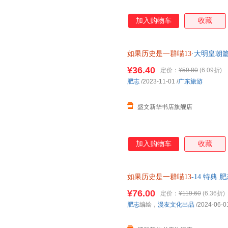
加入购物车
收藏
如果历史是一群喵13
·大明皇朝
¥36.40
定价：
¥59.80
(6.09折)
肥志
/2023-11-01
/
广东旅游
盛文新华书店旗舰店
加入购物车
收藏
如果历史是一群喵13
-14 特典 
旅游出版社 正版全新书籍 多仓
¥76.00
定价：
¥119.60
(6.36折)
肥志
编绘，
漫友文化出品
/2024-06-0