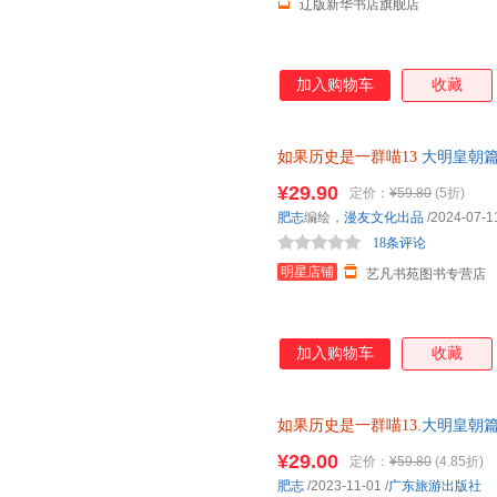
辽版新华书店旗舰店
加入购物车
收藏
如果历史是一群喵13
大明皇朝篇
志著小学生历史漫画书适合儿童
¥29.90
定价：
¥59.80
(5折)
肥志
编绘，
漫友文化出品
/2024-07-1
18条评论
明星店铺
艺凡书苑图书专营店
加入购物车
收藏
如果历史是一群喵13
.大明皇朝
小学生中国历史漫画科普书籍 9787
¥29.00
定价：
¥59.80
(4.85折)
肥志
/2023-11-01
/
广东旅游出版社