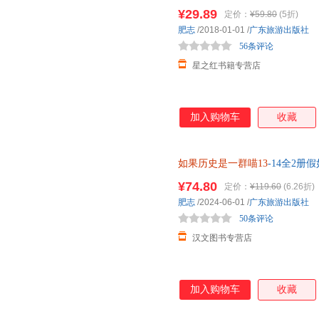
四卷内容参考了《明史》《明实
¥29.89
定价：
¥59.80
(5折)
事件和人物为主轴，呈现明朝末
肥志
/2018-01-01
/
广东旅游出版社
清晰。 ★喵咪化身大场面主角
56条评论
金和精细压纹
星之红书籍专营店
加入购物车
收藏
如果历史是一群喵13
-14全2
13-14册漫画书7 10岁历史书
¥74.80
定价：
¥119.60
(6.26折)
肥志
/2024-06-01
/
广东旅游出版社
50条评论
汉文图书专营店
加入购物车
收藏