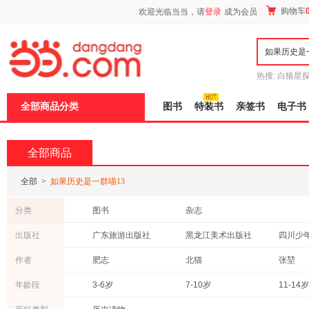
新
购物车
欢迎光临当当，请
登录
成为会员
窗
口
打
开
无
障
热搜:
白狼星
碍
师3
重建秦
说
全部商品分类
图书
特装书
亲签书
电子书
明
页
面,
按
全部商品
Ctrl
加
波
全部
>
如果历史是一群喵13
浪
键
分类
图书
杂志
打
开
出版社
广东旅游出版社
黑龙江美术出版社
导
盲
浙江人民出版社
上海大学出版社
河北美
作者
肥志
北猫
张堃
模
式
化学工业出版社
中国少年儿童出版社
北京大
年龄段
3-6岁
7-10岁
11-14岁
江苏文艺出版社
大象出版社