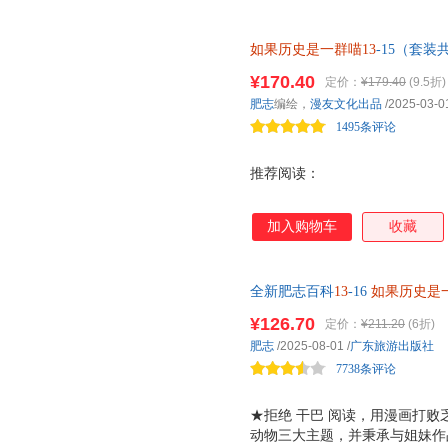
性十足！ 从和尚到皇帝的明太
仙而无心朝政的明世宗 大明皇
如果历史是一群喵13
-15（套装
澜壮阔的历史。 ★ 力求严谨有
《明史纪事本末》等大量史籍和
¥170.40
定价：
¥179.40
(9.5折)
细致梳理，多角度呈现当中皇帝
肥志
编绘，
漫友文化出品
/2025-03-0
相关的延伸阅读，让你不错过每
1495条评论
金外封，画
推荐阅读：
加入购物车
收藏
全新肥志百科
13
-16
如果历史是
科全书，让你的孩子从此迷上阅
¥126.70
定价：
¥211.20
(6折)
肥志
/2025-08-01
/
广东旅游出版社
7738条评论
★拒绝 干巴 阅读，用漫画打败
动物三大主题，并秉承与姐妹作