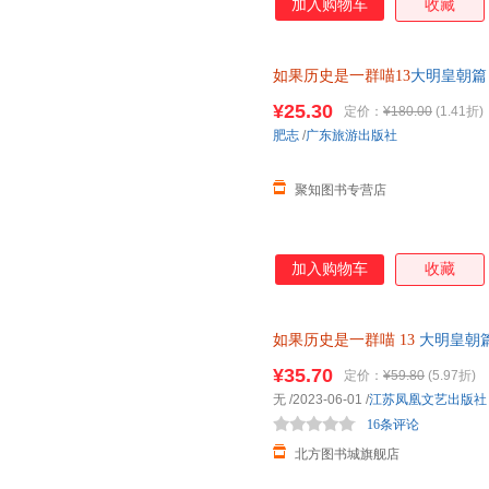
加入购物车
收藏
如果历史是一群喵13
大明皇朝篇
¥25.30
定价：
¥180.00
(1.41折)
肥志
/
广东旅游出版社
聚知图书专营店
加入购物车
收藏
如果历史是一群喵
13
大明皇朝篇
【新华书店正版图书书籍】 新华
¥35.70
定价：
¥59.80
(5.97折)
85%城市次日送达！
无
/2023-06-01
/
江苏凤凰文艺出版社
16条评论
北方图书城旗舰店