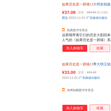
如果历史是一群喵13
大明皇朝篇肥
¥37.08
定价：
¥59.80
(6.21折)
肥志
/2023-11-01
/
广东旅游出版社
英典图书专营店
这群喵带着它们的历史大剧回来
人气的《如果历史是一群喵》系
烈烈的起义后，明朝该如何延续
加入购物车
收藏
朝前半段的风云变幻！ 为什么
十足！从和尚到皇帝的明太祖、
而无心朝政的明世宗……“大明
如果历史是一群喵13
季大明王朝
朝波澜壮阔的历史。 力求严谨
十三册本假如世界上就变成是群
《明史纪事本末》等大量史籍和
¥33.00
定价：
¥33.00
细致梳理，多角度呈现当中皇帝
2023-11-01
/
广东旅游出版社
相关的延伸阅读，让你不错过每
外封，画面寓意
淘博知晓图书专营店
加入购物车
收藏