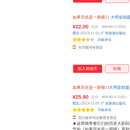
如果历史是一群喵13
·大明皇朝
¥22.00
定价：
¥59.80
(3.68折)
肥志
/2023-11-01
/
广东旅游出版社
28条评论
句字图书专营店
加入购物车
收藏
如果历史是一群喵13
大明皇朝篇
肥志漫画中国史系列第十三卷 
¥25.90
定价：
¥59.80
(4.34折)
货，85%城市次日达，团购优
肥志
/2023-11-01
/
广东旅游出版社
78条评论
四川新华书店教育专营店
★这群喵带着它们的历史大剧回
气的《如果历史是一群喵》系列