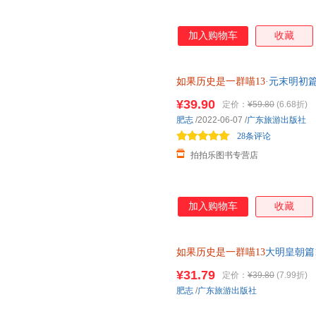
加入购物车
收藏
如果历史是一群喵13
·元末明初
战略合作伙伴 团购优惠 正版教
¥39.90
定价：
¥59.80
(6.68折)
肥志
/2022-06-07
/
广东旅游出版社
28条评论
拍拍乐图书专营店
加入购物车
收藏
如果历史是一群喵13
大明皇朝篇
游记是一群喵2漫画书绘本幽默
¥31.79
定价：
¥39.80
(7.99折)
肥志
/
广东旅游出版社