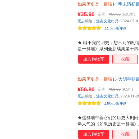
如果历史是一群喵
14·明末清
进清朝的巅峰岁月！ ★ 以史为
来终章，揭示明末清初的历史剧
五卷参考了《清史稿》《清实录
¥35.90
定价：
¥59.80
(6.01折)
果，以清军入关、南下统一与康
肥志
编绘，
漫友文化出品
/2024-06-0
清朝故事！ ★ 从封面到内页，
321573条评论
采用全新烫金，
★ 聊不完的明史，想不到的剧
是一群喵》系列全新续集第十四
事。摇摇欲坠的大明，是谁加速
加入购物车
收藏
君？百变喵咪将再次上线，为你
视剧中熟悉的形象都在本卷登场
朱由检、清朝的奠基者努尔哈赤
如果历史是一群喵13
·大明皇朝
史中又会书写怎样的命运呢？ ★
世气象，展开大明皇朝的历史画
四卷内容参考了《明史》《明实
¥56.80
定价：
¥59.80
(9.5折)
事件和人物为主轴，呈现明朝末
肥志
编绘，
漫友文化出品
/2023-11-2
清晰。 ★喵咪化身大场面主角
239575条评论
金和精细压纹
★这群喵带着它们的历史大剧回
爆人气的《如果历史是一群喵》
烈烈的起义后，明朝该如何延续
加入购物车
收藏
朝前半段的风云变幻！ ★为什