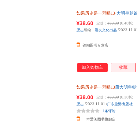
如果历史是一群喵13
·大明皇朝
¥38.60
定价：
¥59.80
(6.46折)
肥志
编绘，
漫友文化出品
/2023-11-0
锦阅图书专营店
加入购物车
收藏
如果历史是一群喵13
册大明皇朝
史是一群喵第13季特典卷大明风
¥38.00
定价：
¥59.80
(6.36折)
肥志
/2023-11-01
/
广东旅游出版社
1条评论
一本爱阅图书旗舰店