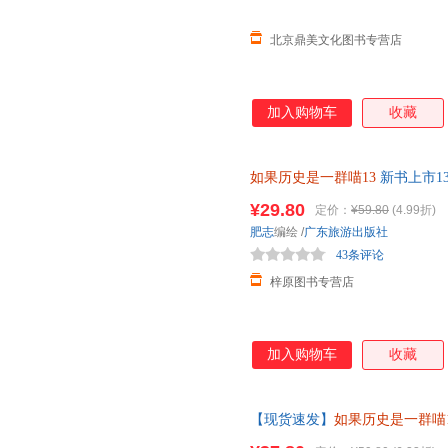
北京鼎美文化图书专营店
加入购物车
收藏
如果历史是一群喵13
新书上市1
历史萌漫系列第十三卷小学生三
¥29.80
定价：
¥59.80
(4.99折)
肥志
编绘
/
广东旅游出版社
43条评论
梓原图书专营店
加入购物车
收藏
【现货速发】
如果历史是一群喵1
外阅读书籍儿童书籍7-8-9-10-11