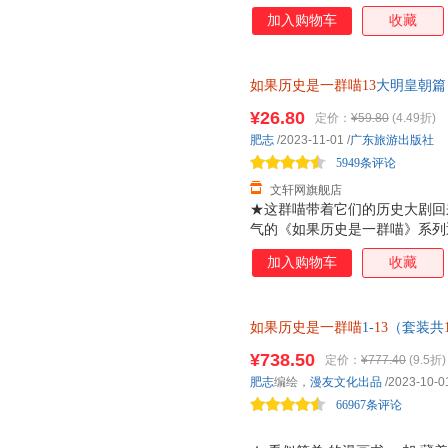
气的幽默文字＋硬核知识 ，这
加入购物车
收藏
者的胃口。书里除了梳理美食、
史、地理、人文、社科等相关学
织的物种起源与美食演化史，原
如果历史是一群喵13
大明皇朝篇
背后都蕴藏着一段曲折的历史故
肥志漫画中国史系列第十三卷 
品，用漫画讲百科，用百科讲历
¥26.80
定价：
¥59.80
(4.49折)
货，85%城市次日达，团购优
又一部代表作。在他的作品中，
肥志
/2023-11-01
/
广东旅游出版社
场景中，人物Ｑ萌，对白诙谐，
5949条评论
同的幽默表达和天马行
文轩网旗舰店
★这群喵带着它们的历史大剧回
气的《如果历史是一群喵》系列
烈的起义后，明朝该如何延续自
加入购物车
收藏
前半段的风云变幻！ ★为什么
十足！ 从和尚到皇帝的明太祖
而无心朝政的明世宗……“大明
如果历史是一群喵
1-
13
（套装共
朝波澜壮阔的历史。 ★ 力求严
一群喵的历史大剧，让史书不再
录》《明史纪事本末》等大量史
¥738.50
定价：
¥777.40
(9.5折)
进行细致梳理，多角度呈现当中
肥志
编绘，
漫友文化出品
/2023-10-0
附有相关的延伸阅读，让你不错
66967条评论
美烫金外封