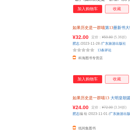
烈的起义后，明朝该如何延续自
加入购物车
收藏
前半段的风云变幻！ ★为什么
十足！ 从和尚到皇帝的明太祖
而无心朝政的明世宗……“大明
如果历史是一群喵
第
13
册新书大
朝波澜壮阔的历史。 ★ 力求严
志漫画中国史系列趣解漫画史记
录》《明史纪事本末》等大量史
¥32.00
定价：
¥59.80
(5.36折)
进行细致梳理，多角度呈现当中
肥志
/2023-11-28
/
广东旅游出版社
附有相关的延伸阅读，让你不错
13条评论
美烫金外封
科海图书专营店
加入购物车
收藏
如果历史是一群喵13
·大明皇朝
¥24.00
定价：
¥72.00
(3.34折)
肥志
编 绘
/2023-11-01
/
广东旅游出
纸间集图书