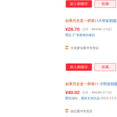
加入购物车
收藏
如果历史是一群喵13
大明皇朝篇
史漫画百科新华正版书籍第十三
¥28.70
定价：
¥59.80
(4.8折)
肥志
/
广东旅游出版社
天美爱乐图书专营店
加入购物车
收藏
如果历史是一群喵13
·大明皇朝
心下单，本店所有商品均可开票
¥40.02
定价：
¥59.80
(6.7折)
肥志
编绘，
漫友文化出品
/2023-11-0
佰亿图书专营店