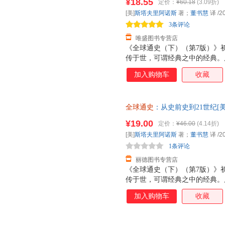
¥18.55
定价：
¥60.18
(3.09折)
换】
文第七版，也是该书很终版。出版
[美]
斯塔夫里阿诺斯
著；
董书慧
译
/2
一直是北京大学历史系本科教学
3条评论
材编写工作产生了革命性影响
唯盛图书专营店
《全球通史（下）（第7版）》
传于世，可谓经典之中的经典。
在保留原文精华的基础上，又融
加入购物车
收藏
体系上更加完善。尤其值得一提
溢，整部著作前后一贯。这里呈
颇具历史韵律的行文中思接千载
全球通史
：从史前史到21世纪[
全于内容重新进行世界史写的尝
版社9787301084205 正
历史学家个人独立完成的，其中
¥19.00
定价：
¥46.00
(4.14折)
票！
名。
[美]
斯塔夫里阿诺斯
著；
董书慧
译
/2
1条评论
丽德图书专营店
《全球通史（下）（第7版）》
传于世，可谓经典之中的经典。
在保留原文精华的基础上，又融
加入购物车
收藏
体系上更加完善。尤其值得一提
溢，整部著作前后一贯。这里呈
颇具历史韵律的行文中思接千载