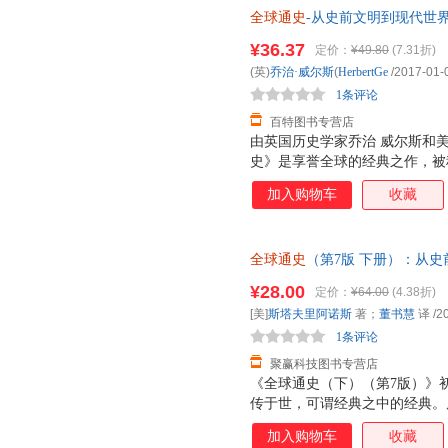
全球通史
-从史前文明到现代世界(
司9787505738157 ; 97
¥36.37
定价：
¥49.80
(7.31折)
(英)
乔治·威尔斯
(
HerbertGe
/2017-01-
1条评论
百特图书专营店
由英国历史学家乔治 威尔斯和
史》是享誉全球的经典之作，被
来，在多个国家被翻译成十几种
加入购物车
收藏
中文版由知名翻译家李云哲参考
精，翻译而成，文字清新隽永，
球通史》的本来风貌，堪称译著
全球通史
（第7版 下册）：从史
旧石器时代的诞生着笔，纵贯数
慧 译北京大学出版社（正版旧书）
战的结束和冷战的开启。全书分
¥28.00
定价：
¥64.00
(4.38折)
本而非一套，电子发票！
明的演变发展为经线，以世界区
[美]
斯塔夫里阿诺斯
著；
董书慧
译
/2
洋洋洒洒五十万余字，透视全球
1条评论
不仅对世界自古至今
聚赢科技图书专营店
《全球通史（下）（第7版）》
传于世，可谓经典之中的经典。
在保留原文精华的基础上，又融
加入购物车
收藏
体系上更加完善。尤其值得一提