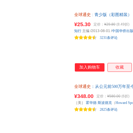
国内全球史名家刘文明教授撰写
术成果、写作动机，以及《全球
全球通史
: 青少版（彩图精装）
¥25.30
定价：
¥29.80
(8.49折)
知行
主编
/2013-08-01
/
中国华侨出
3231条评论
加入购物车
收藏
全球通史
：从公元前500万年至
，此书为精装全彩，名家名译，
¥348.00
定价：
¥580.00
(6折)
读，揭示人类500万年来的活动
［美］
霍华德·斯波德克
（
Howard
Sp
2825条评论
版社