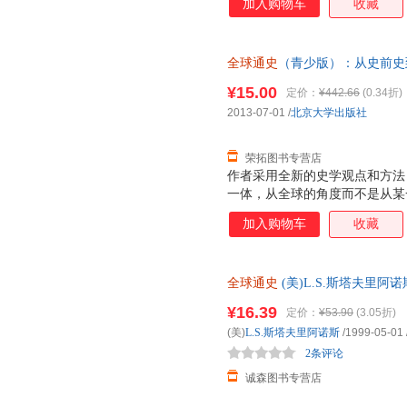
加入购物车
收藏
不同命运的宏观思考，也有191
性善恶本质的哲学分析，对文明是
界愈加两极分化的人道关怀，对
全球通史
（青少版）：从史前史到
滞后于技术变革--忧虑与警示
译；何顺果 校北京大学出版社9
的历史学作品，《全球通史：从
¥15.00
定价：
¥442.66
(0.34折)
套，电子发票！
（下）》平心静气，娓娓道来，
2013-07-01
/
北京大学出版社
索的境界，让你不由自主地手不
荣拓图书专营店
作者采用全新的史学观点和方法
一体，从全球的角度而不是从某
人类文明的产生和发展，把研究
加入购物车
收藏
史运动、诸历史事件和它们之间
整体的对抗以及它们之间的相互
少版）》一经问世，便受到著名
全球通史
(美)L.S.斯塔夫里
并被译成多种文字，流传甚广，
旧书，保证质量，此书为单本而
（青少版）》上起人类起源，下
¥16.39
定价：
¥53.90
(3.05折)
年，一气呵成。除政治、经济外
(美)
L.S.斯塔夫里阿诺斯
/1999-05-01
术、人口、移民、种族关系、道
2条评论
朗，有强烈的现
诚森图书专营店