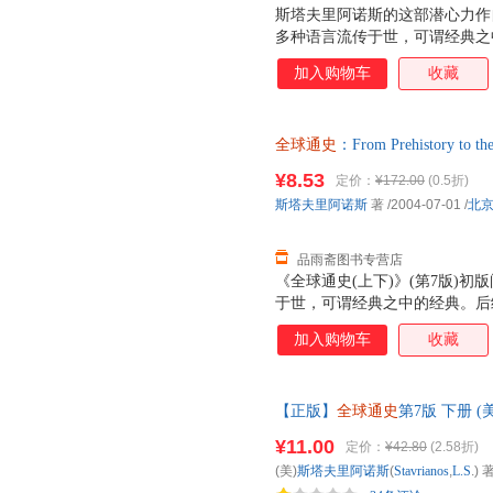
斯塔夫里阿诺斯的这部潜心力作自
多种语言流传于世，可谓经典之
融入了时新的研究成果，新增了
加入购物车
收藏
使这部名著在内容和体系上更加
问世以来，赞誉如潮，被译成多
经作者多次修订增补，现已更新
全球通史
：From Prehistory 
了时新的研究成果，使这部名著
版社 【速开发票，优质售后，
是，作者文笔隽永、笔力深厚、
¥8.53
定价：
¥172.00
(0.5折)
汁原味的英文版以飨广大读者，
斯塔夫里阿诺斯
著
/2004-07-01
/
北
通万里。近年来，在作全球观点
中，最具有推
品雨斋图书专营店
《全球通史(上下)》(第7版)
于世，可谓经典之中的经典。后
保留原文精华的基础上，又融入
加入购物车
收藏
系上更加完善。
【正版】
全球通史
第7版 下册 (美
等 译 北京大学出版社 正版图书，可
¥11.00
定价：
¥42.80
(2.58折)
(美)
斯塔夫里阿诺斯
(
Stavrianos
,
L.S
.) 著