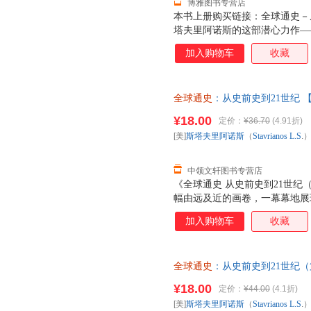
博雅图书专营店
本书上册购买链接：全球通史－从
塔夫里阿诺斯的这部潜心力作——
版)(中文版)(上下册)》自19
加入购物车
收藏
流传于世，可谓经典之中的经典
新的研究成果。新增了数百幅生
著在内容和体系上更加完善。作
全球通史
：从史前史到21世纪
作风格前后一贯，令您在颇具历
无理由退换】
¥18.00
定价：
¥36.70
(4.91折)
[美]
斯塔夫里阿诺斯
（
Stavrianos
L.S
.
中领文轩图书专营店
《全球通史 从史前史到21世纪（
幅由远及近的画卷，一幕幕地展
的嬗变，有帝国的更迭，宗教的
加入购物车
收藏
不同命运的宏观思考，也有191
性善恶本质的哲学分析，对文明是
界愈加两极分化的人道关怀，对
全球通史
：从史前史到21世纪（
滞后于技术变革--忧虑与警示
（Stavrianos L.S.） 
的历史学作品，《全球通史：从
¥18.00
定价：
¥44.00
(4.1折)
套，电子发票！
（下）》平心静气，娓娓道来，
[美]
斯塔夫里阿诺斯
（
Stavrianos
L.S
.
索的境界，让你不由自主地手不