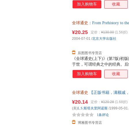
人类文明的产生和发展，把研究
加入购物车
收藏
史运动、诸历史事件和它们之间
整体的对抗以及它们之间的相互
少版）》一经问世，便受到著名
全球通史
：From Prehistory to
并被译成多种文字，流传甚广，
【速开发票，优质售后，支持7
（青少版）》上起人类起源，下
¥20.25
定价：
¥130.00
(1.56折)
年，一气呵成。除政治、经济外
2004-07-01
/
北京大学出版社
术、人口、移民、种族关系、道
朗，有强烈的现
辰图图书专营店
《全球通史(上下)》(第7版)
于世，可谓经典之中的经典。后
保留原文精华的基础上，又融入
加入购物车
收藏
系上更加完善。
全球通史
【正版书籍，满额减
¥20.14
定价：
¥120.28
(1.68折)
(美)
L.S.斯塔夫里阿诺斯
/1999-05-01
1条评论
博雅图书专营店