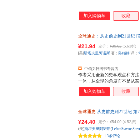
加入购物车
收藏
全球通史
：从史前史到21世纪 
校 北京大学出版社 【速开发
¥21.94
定价：
¥39.02
(5.63折)
换】
[美]
斯塔夫里阿诺斯
著；
陈继静
译；
中领文轩图书专营店
作者采用全新的史学观点和方法
一体，从全球的角度而不是从某
人类文明的产生和发展，把研究
加入购物车
收藏
史运动、诸历史事件和它们之间
整体的对抗以及它们之间的相互
少版）》一经问世，便受到著名
全球通史
:从史前史到21世纪:第
并被译成多种文字，流传甚广，
出版社 新华书店正版，多仓就
（青少版）》上起人类起源，下
¥24.40
定价：
¥54.00
(4.52折)
客服！
年，一气呵成。除政治、经济外
(美)
斯塔夫里阿诺斯
(
LeftenStavrosStav
术、人口、移民、种族关系、道
13条评论
朗，有强烈的现