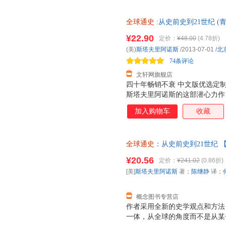
论》、萨特的《存在与虚无》、
天》、霍金的《时间简史》和比
全球通史
:从史前史到21世纪 (
世纪影响世界的十本书。被译成
版，多仓就近发货，85%城市
2005年北京大学出版社出版的
¥22.90
定价：
¥48.00
(4.78折)
文第七版，也是该书很终版。出版
(美)
斯塔夫里阿诺斯
/2013-07-01
/
北
一直是北京大学历史系本科教学
74条评论
材编写工作产生了革命性影响
文轩网旗舰店
四十年畅销不衰 中文版优选定制
斯塔夫里阿诺斯的这部潜心力作自
优选史观代表性著作，与弗洛伊
加入购物车
收藏
论的基础》、海明威的《太阳照
论》、萨特的《存在与虚无》、
天》、霍金的《时间简史》和比
全球通史
：从史前史到21世纪
世纪影响世界的十本书。被译成
无理由退换】
2005年北京大学出版社出版的
¥20.56
定价：
¥241.02
(0.86折)
文第七版，也是该书很终版。出版
[美]
斯塔夫里阿诺斯
著；
陈继静
译；
一直是北京大学历史系本科教学
材编写工作产生了革命性影响
概念图书专营店
作者采用全新的史学观点和方法
一体，从全球的角度而不是从某