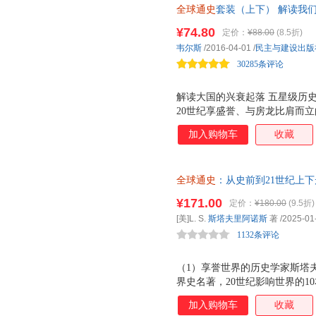
全球通史
套装（上下） 解读我
2005年北京大学出版社出版的
文第七版，也是该书*终版。出版
¥74.80
定价：
¥88.00
(8.5折)
直是北京大学历史系本科教学的
韦尔斯
/2016-04-01
/
民主与建设出版
编写工作产生了革命性影响。 
30285条评论
第七版为蓝本，
解读大国的兴衰起落 五星级历
20世纪享盛誉、与房龙比肩而
200 万 册，被翻译成 30 多个
加入购物车
收藏
全球通史
：从史前到21世纪上
英文正版重磅升级
¥171.00
定价：
¥180.00
(9.5折)
[美]L. S.
斯塔夫里阿诺斯
著
/2025-01
1132条评论
（1）享誉世界的历史学家斯塔
界史名著，20世纪影响世界的1
校订成果，全书校订重排，以脚
加入购物车
收藏
陈旧、引文出处等进行补充说明