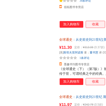
34条评论
佰拓图书专营店
加入购物车
收藏
全球通史
：从史前史到21世纪[
版社9787301084205 正
¥11.30
定价：
¥313.06
(0.37折)
票！
[美]
斯塔夫里阿诺斯
著；
董书慧
译
/2
1条评论
墨趣书刊图书专营店
《全球通史（下）（第7版）》
传于世，可谓经典之中的经典。
在保留原文精华的基础上，又融
加入购物车
收藏
体系上更加完善。尤其值得一提
溢，整部著作前后一贯。这里呈
颇具历史韵律的行文中思接千载
全球通史
：从史前史到21世纪 
全于内容重新进行世界史写的尝
9787301074237 北京大
史学家个人独立完成的，其中以
¥11.97
定价：
¥242.78
(0.5折)