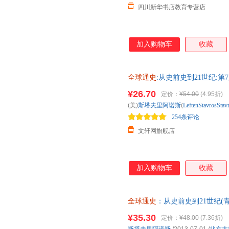
四川新华书店教育专营店
加入购物车
收藏
全球通史
:从史前史到21世纪:第
出版社 新华书店正版，多仓就
¥26.70
定价：
¥54.00
(4.95折)
客服！
(美)
斯塔夫里阿诺斯
(
LeftenStavrosStav
254条评论
文轩网旗舰店
加入购物车
收藏
全球通史
：从史前史到21世纪(
¥35.30
定价：
¥48.00
(7.36折)