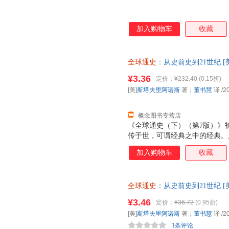
加入购物车
收藏
全球通史
：从史前史到21世纪 
9787301084205 北京大
¥3.36
定价：
¥232.40
(0.15折)
换】
[美]
斯塔夫里阿诺斯
著；
董书慧
译
/2
概念图书专营店
《全球通史（下）（第7版）》
传于世，可谓经典之中的经典。
在保留原文精华的基础上，又融
加入购物车
收藏
体系上更加完善。尤其值得一提
溢，整部著作前后一贯。这里呈
颇具历史韵律的行文中思接千载
全球通史
：从史前史到21世纪 
全于内容重新进行世界史写的尝
出版社【可开电子发票】 【速
历史学家个人独立完成的，其中
¥3.46
定价：
¥36.72
(0.95折)
名。
[美]
斯塔夫里阿诺斯
著；
董书慧
译
/2
1条评论