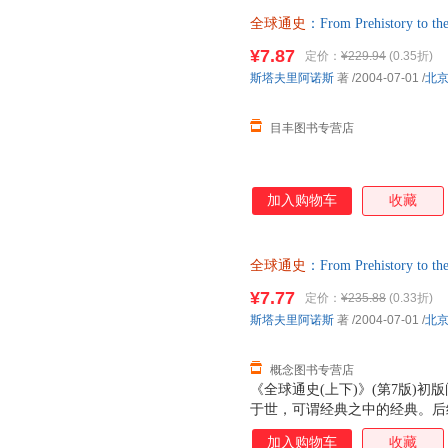
全球通史
：From Prehistory 
版社 正版旧书，保证质量，此
¥7.87
定价：
¥229.94
(0.35折)
斯塔夫里阿诺斯
著
/2004-07-01
/
北
目丰图书专营店
加入购物车
收藏
全球通史
：From Prehistory 
版社 【速开发票，优质售后，
¥7.77
定价：
¥235.88
(0.33折)
斯塔夫里阿诺斯
著
/2004-07-01
/
北
概念图书专营店
《全球通史(上下)》(第7版)
于世，可谓经典之中的经典。后
保留原文精华的基础上，又融入
加入购物车
收藏