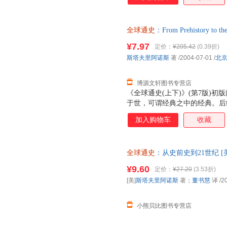
系上更加完善。
全球通史
：From Prehistory to
【速开发票，优质售后，支持7
¥7.97
定价：
¥205.42
(0.39折)
斯塔夫里阿诺斯
著
/2004-07-01
/
北
博源文轩图书专营店
《全球通史(上下)》(第7版)
于世，可谓经典之中的经典。后
保留原文精华的基础上，又融入
加入购物车
收藏
系上更加完善。
全球通史
：从史前史到21世纪 
出版社 线上线下同步销售，请
¥9.60
定价：
¥27.20
(3.53折)
[美]
斯塔夫里阿诺斯
著；
董书慧
译
/2
小熊贝比图书专营店