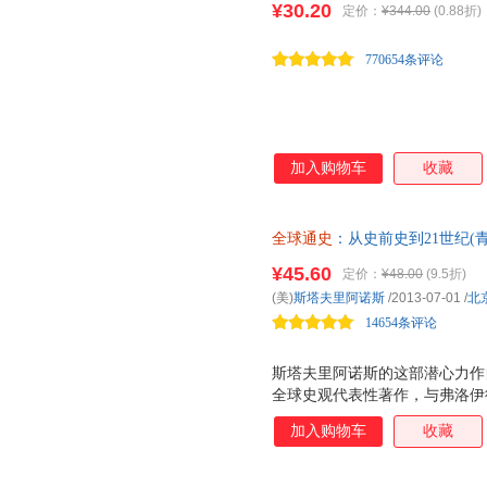
¥30.20
定价：
¥344.00
(0.88折)
华中师范大学出版社
河北大学出版社
花山文
义，跟哲学书一样深刻。让本书
牛胜玉
聂作平
那个黄
《瓦尔登湖》《联邦党人文集》
中国科学技术大学出版社
世界知识出版社
中国农
马修斯
马克斯·韦伯
马丁·西
770654条评论
为 塑造美国的88本
北京教育出版社
吉林出版集团
国防工
陆大鹏
鲁思·本尼迪克特
刘瑜
研究出版社
黄山书社
梁立邦
莉奥妮·v.希克斯
李硕
李菲
雷海宗
勒内
加入购物车
收藏
卡尔·雅斯贝斯
贾瓦哈拉尔·尼赫鲁
加勒特·
郭小凌
格鲁塞
格尔哈特
樊登
丹尼尔·迪尔
大卫·休
全球通史
：从史前史到21世纪(
迎的经典世界史！特推青少版，
曾小楚
蔡小雄
安迪·福
¥45.60
定价：
¥48.00
(9.5折)
(美)
斯塔夫里阿诺斯
/2013-07-01
/
北
14654条评论
斯塔夫里阿诺斯的这部潜心力作自
全球史观代表性著作，与弗洛伊
论的基础》、海明威的《太阳照
加入购物车
收藏
论》、萨特的《存在与虚无》、
天》、霍金的《时间简史》和比
纪影响世界的十本书。被译成多