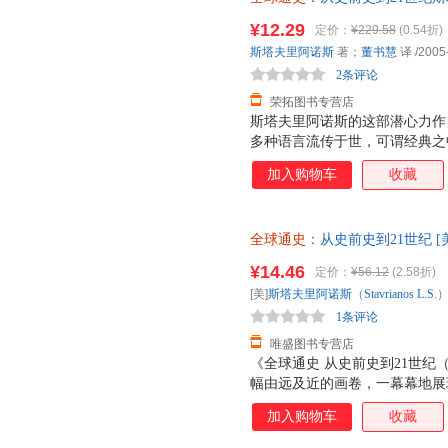
9787301074237 正版旧
是，作者文笔隽永、笔力深厚、
¥12.29
定价：
¥229.58
(0.54折)
汁原味的英文版以飨广大读者，
斯塔夫里阿诺斯
著；
董书慧
译
/2005
通万里。近年来，在作全球观点
2条评论
中，最具有推
荣拓图书专营店
斯塔夫里阿诺斯的这部潜心力作自
多种语言流传于世，可谓经典之
融入了时新的研究成果，新增了
加入购物车
收藏
使这部名著在内容和体系上更加
问世以来，赞誉如潮，被译成多
经作者多次修订增补，现已更新
全球通史
：从史前史到21世纪 [美]
了时新的研究成果，使这部名著
象婴、梁赤民、董书慧、王昶 
是，作者文笔隽永、笔力深厚、
¥14.46
定价：
¥56.12
(2.58折)
换】
汁原味的英文版以飨广大读者，
[美]
斯塔夫里阿诺斯
（
Stavrianos
L.S
.
通万里。近年来，在作全球观点
1条评论
中，具有推动
唯盛图书专营店
《全球通史 从史前史到21世纪（
幅由远及近的画卷，一幕幕地展
的嬗变，有帝国的更迭，宗教的
加入购物车
收藏
不同命运的宏观思考，也有191
性善恶本质的哲学分析，对文明是