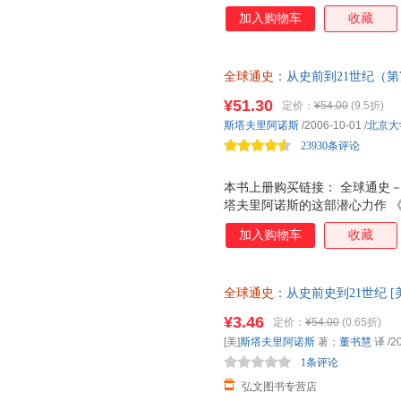
加入购物车
收藏
全球通史
：从史前到21世纪（第
版新增数百幅珍贵的图片和脉络
¥51.30
定价：
¥54.00
(9.5折)
被大多数人无视的真实世界。
斯塔夫里阿诺斯
/2006-10-01
/
北京大
23930条评论
本书上册购买链接： 全球通史－
塔夫里阿诺斯的这部潜心力作 《
(中文版)(上下册)》自1970
加入购物车
收藏
于世，可谓经典之中的经典。第
研究成果。新增了数百幅生动珍
内容和体系上更加完善。作者文
全球通史
：从史前史到21世纪 
格前后一贯，令您在颇具历史韵
出版社 线上线下同步销售，请
¥3.46
定价：
¥54.00
(0.65折)
[美]
斯塔夫里阿诺斯
著；
董书慧
译
/2
1条评论
弘文图书专营店