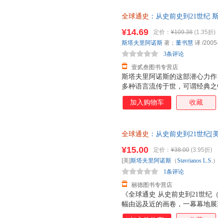
界愈加两极分化的人道关怀，对
全球通史
：从史前史到21世纪 
滞后于技术变革--忧虑与警示
9787301074237 北京大
的历史学作品，《全球通史：从
¥14.69
定价：
¥109.38
(1.35折)
单本而非一套，电子发票！
（下）》平心静气，娓娓道来，
斯塔夫里阿诺斯
著；
董书慧
译
/2005
索的境界，让你不由自主地手不
3条评论
壹贰叁图书专营店
斯塔夫里阿诺斯的这部潜心力作自
多种语言流传于世，可谓经典之
融入了时新的研究成果，新增了
加入购物车
收藏
使这部名著在内容和体系上更加
问世以来，赞誉如潮，被译成多
经作者多次修订增补，现已更新
全球通史
：从史前史到21世纪[美]斯
了时新的研究成果，使这部名著
象婴、梁赤民、董书慧、王昶 
是，作者文笔隽永、笔力深厚、
¥15.00
定价：
¥38.00
(3.95折)
电子发票！
汁原味的英文版以飨广大读者，
[美]
斯塔夫里阿诺斯
（
Stavrianos
L.S
.
通万里。近年来，在作全球观点
1条评论
中，最具有推
丽德图书专营店
《全球通史 从史前史到21世纪（
幅由远及近的画卷，一幕幕地展
的嬗变，有帝国的更迭，宗教的