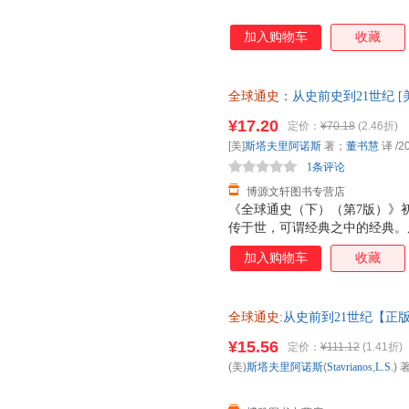
加入购物车
收藏
全球通史
：从史前史到21世纪 
9787301084205 北京大
¥17.20
定价：
¥70.18
(2.46折)
换】
[美]
斯塔夫里阿诺斯
著；
董书慧
译
/2
1条评论
博源文轩图书专营店
《全球通史（下）（第7版）》
传于世，可谓经典之中的经典。
在保留原文精华的基础上，又融
加入购物车
收藏
体系上更加完善。尤其值得一提
溢，整部著作前后一贯。这里呈
颇具历史韵律的行文中思接千载
全球通史
:从史前到21世纪【正
全于内容重新进行世界史写的尝
历史学家个人独立完成的，其中
¥15.56
定价：
¥111.12
(1.41折)
名。
(美)
斯塔夫里阿诺斯
(
Stavrianos
,
L.S
.) 著