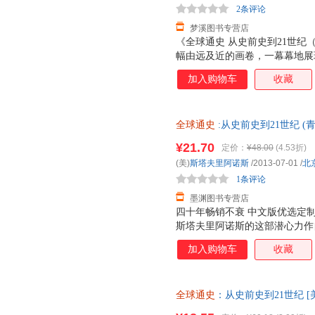
2条评论
梦溪图书专营店
《全球通史 从史前史到21世纪（
幅由远及近的画卷，一幕幕地展
的嬗变，有帝国的更迭，宗教的
加入购物车
收藏
不同命运的宏观思考，也有191
性善恶本质的哲学分析，对文明是
界愈加两极分化的人道关怀，对
全球通史
:从史前史到21世纪 (
滞后于技术变革--忧虑与警示
店正版，多仓就近发货，85%
的历史学作品，《全球通史：从
¥21.70
定价：
¥48.00
(4.53折)
（下）》平心静气，娓娓道来，
(美)
斯塔夫里阿诺斯
/2013-07-01
/
北
索的境界，让你不由自主地手不
1条评论
墨渊图书专营店
四十年畅销不衰 中文版优选定制
斯塔夫里阿诺斯的这部潜心力作自
优选史观代表性著作，与弗洛伊
加入购物车
收藏
论的基础》、海明威的《太阳照
论》、萨特的《存在与虚无》、
天》、霍金的《时间简史》和比
全球通史
：从史前史到21世纪 
世纪影响世界的十本书。被译成
9787301084205 北京大
2005年北京大学出版社出版的