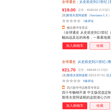
全球通史
：从史前史到21世纪 [美]
全于内容重新进行世界史写的尝
象婴、梁赤民、董书慧、王昶 
史学家个人独立完成的，其中以
¥19.00
定价：
¥230.02
(0.83折)
换】
[美]
斯塔夫里阿诺斯
（
Stavrianos
L.S
.
1条评论
概念图书专营店
《全球通史 从史前史到21世纪（
幅由远及近的画卷，一幕幕地展
的嬗变，有帝国的更迭，宗教的
加入购物车
收藏
不同命运的宏观思考，也有191
性善恶本质的哲学分析，对文明是
界愈加两极分化的人道关怀，对
全球通史
:从史前史到21世纪 (
滞后于技术变革--忧虑与警示
版，多仓就近发货，85%城市
的历史学作品，《全球通史：从
¥21.70
定价：
¥48.00
(4.53折)
（下）》平心静气，娓娓道来，
(美)
斯塔夫里阿诺斯
/2013-07-01
/
北
索的境界，让你不由自主地手不
8条评论
四川新华书店教育专营店
四十年畅销不衰 中文版优选定制
斯塔夫里阿诺斯的这部潜心力作自
优选史观代表性著作，与弗洛伊
加入购物车
收藏
论的基础》、海明威的《太阳照