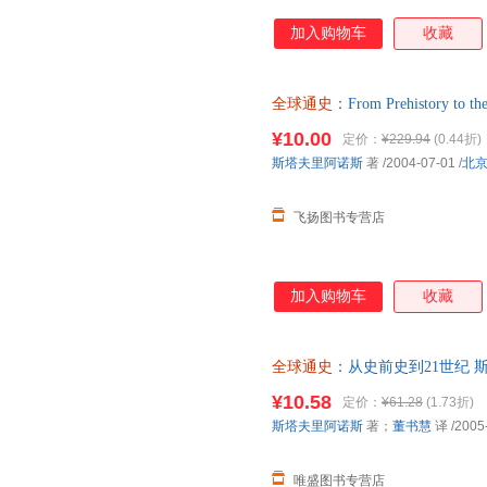
加入购物车
收藏
全球通史
：From Prehistory 
版社 正版旧书，保证质量，此
¥10.00
定价：
¥229.94
(0.44折)
斯塔夫里阿诺斯
著
/2004-07-01
/
北
飞扬图书专营店
加入购物车
收藏
全球通史
：从史前史到21世纪 
9787301074237 北京大
¥10.58
定价：
¥61.28
(1.73折)
换】
斯塔夫里阿诺斯
著；
董书慧
译
/2005
唯盛图书专营店