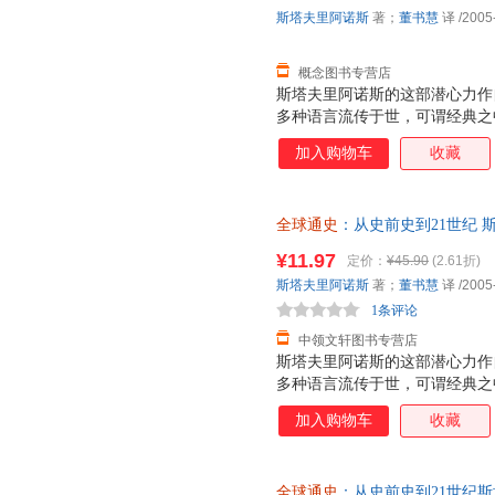
换】
斯塔夫里阿诺斯
著；
董书慧
译
/2005
概念图书专营店
斯塔夫里阿诺斯的这部潜心力作自
多种语言流传于世，可谓经典之
融入了时新的研究成果，新增了
加入购物车
收藏
使这部名著在内容和体系上更加
问世以来，赞誉如潮，被译成多
经作者多次修订增补，现已更新
全球通史
：从史前史到21世纪 
了时新的研究成果，使这部名著
社 【速开发票，此书为单本而
是，作者文笔隽永、笔力深厚、
¥11.97
定价：
¥45.90
(2.61折)
汁原味的英文版以飨广大读者，
斯塔夫里阿诺斯
著；
董书慧
译
/2005
通万里。近年来，在作全球观点
1条评论
中，最具有推
中领文轩图书专营店
斯塔夫里阿诺斯的这部潜心力作自
多种语言流传于世，可谓经典之
融入了时新的研究成果，新增了
加入购物车
收藏
使这部名著在内容和体系上更加
问世以来，赞誉如潮，被译成多
经作者多次修订增补，现已更新
全球通史
：从史前史到21世纪
了时新的研究成果，使这部名著