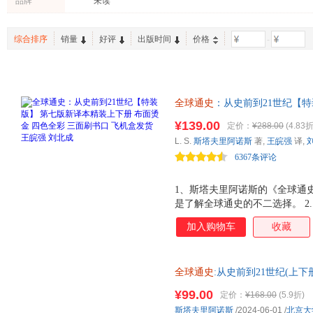
品牌
未读
广东人民出版社
中国科学技术出版社
浙江大
韦兰
杨斌
卜正民
上海三联书店
天津人民出版社
中国商
王皖强
约翰·达尔文
吴象婴
综合排序
销量
好评
出版时间
价格
-
东方出版中心
生活·读书·新知三联书店
海南出
赫伯特·齐格勒
王旭
陈雨露
北京日报出版社
东方出版社
译林出
韦尔斯
沙希利·浦洛基
刘北成
当代世界出版社
江西人民出版社
三秦出
赫伯特·乔治·威尔斯
朱利安·巴吉尼
许倬云
全球通史
：从史前到21世纪【特
岳麓书社
大象出版社
黄继伟
吴文藻
陈静
四色全彩 三面刷书口 飞机盒发货
¥139.00
定价：
¥288.00
(4.83折
北京理工大学出版社
江苏人民出版社
世界图
一！北大历史系主要参考书！清
王媛
斯科特
陈琦
L. S.
斯塔夫里阿诺斯
著,
王皖强
译,
旦、葛剑雄、阎步克、戴锦华 
光明日报出版社
中国书店
中国工
羽田正
王阳
王斌
6367条评论
四川人民出版社
人民出版社
重庆出
于尔根·奥斯特哈默
刘媺
当年明
新星出版社
化学工业出版社
海峡书
1、斯塔夫里阿诺斯的《全球通
斯蒂芬·茨威格
张帆
杜君立
是了解全球通史的不二选择。 2
北京工艺美术出版社
团结出版社
湖南美
佚名
苏珊·怀斯·鲍尔
尼尔·麦
助我们深刻理解世界的历史、现在
复旦大学出版社
湖北教育出版社
江西美
加入购物车
收藏
钱满素
贾雷德·戴蒙德
陈浩
了从历史长河审视当下的宝贵视
三环出版社
上海教育出版社
红旗出
来的挑战与机遇。 4. 布面精
文聘元
麦克·哈特
刘凯
边采用特色印刷工艺，极大提升
湖南人民出版社
上海辞书出版社
南海出
朱东来
唐晋
李克
全球通史
:从史前到21世纪(上
佳的选择。
中国计量出版社
高等教育出版社
中西书
强、清华大学刘北成联手打造全
杨军
肖石忠
吴琦
¥99.00
定价：
¥168.00
(5.9折)
人民日报出版社
中国纺织出版社
少年儿
二混子
约翰·弗莱明
姚敏
斯塔夫里阿诺斯
/2024-06-01
/
北京大