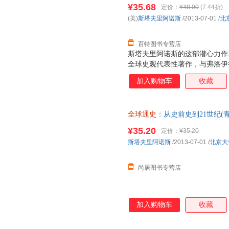
9787301219300
¥35.68
定价：
¥48.00
(7.44折)
(美)
斯塔夫里阿诺斯
/2013-07-01
/
北
百特图书专营店
斯塔夫里阿诺斯的这部潜心力作自
全球史观代表性著作，与弗洛伊
论的基础》、海明威的《太阳照
加入购物车
收藏
论》、萨特的《存在与虚无》、
天》、霍金的《时间简史》和比
纪影响世界的十本书。被译成多
全球通史
：从史前史到21世纪(
2005年北京大学出版社出版的
文第七版，也是该书最终版。出版
¥35.20
定价：
¥35.20
一直是北京大学历史系本科教学
斯塔夫里阿诺斯
/2013-07-01
/
北京大
材编写工作产生了革命性影响。
文第七版为蓝本，从青
尚居图书专营店
加入购物车
收藏