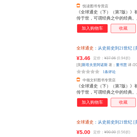
悦读图书专营店
《全球通史（下）（第7版）》
传于世，可谓经典之中的经典。
在保留原文精华的基础上，又融
加入购物车
收藏
体系上更加完善。尤其值得一提
溢，整部著作前后一贯。这里呈
颇具历史韵律的行文中思接千载
全球通史
：从史前史到21世纪 
全于内容重新进行世界史写的尝
出版社 【速开发票，此书为单
历史学家个人独立完成的，其中
¥3.46
定价：
¥37.06
(0.94折)
名。
[美]
斯塔夫里阿诺斯
著；
董书慧
译
/2
1条评论
中领文轩图书专营店
《全球通史（下）（第7版）》
传于世，可谓经典之中的经典。
在保留原文精华的基础上，又融
加入购物车
收藏
体系上更加完善。尤其值得一提
溢，整部著作前后一贯。这里呈
颇具历史韵律的行文中思接千载
全球通史
：从史前史到21世纪 
全于内容重新进行世界史写的尝
9787301084205 北京大
历史学家个人独立完成的，其中
¥5.00
定价：
¥90.00
(0.56折)
本而非一套，电子发票！
名。