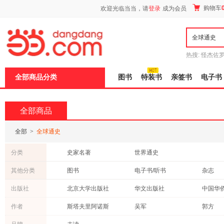
新
购物车
欢迎光临当当，请
登录
成为会员
窗
口
打
开
无
障
热搜:
怪杰佐
碍
谎
吾辈如神
说
全部商品分类
图书
特装书
亲签书
电子书
明
页
面,
按
全部商品
Ctrl
加
波
全部
>
全球通史
浪
键
分类
史家名著
世界通史
打
开
其他分类
图书
电子书/听书
杂志
导
盲
出版社
北京大学出版社
华文出版社
中国华
模
式
民主与建设出版社
现代出版社
作者
斯塔夫里阿诺斯
吴军
郭方
北京联合出版公司
中国友谊出版社
商务印
乔治·威尔斯
海斯
尤瓦尔·