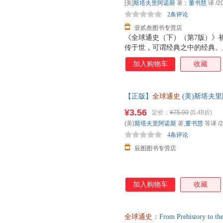
[美]
斯塔夫里阿诺斯
著；
董书慧
译
/2
2条评论
壹贰叁图书专营店
《全球通史（下）（第7版）》
传于世，可谓经典之中的经典。
在保留原文精华的基础上，又融
加入购物车
收藏
体系上更加完善。尤其值得一提
溢，整部著作前后一贯。这里呈
颇具历史韵律的行文中思接千载
【正版】
全球通史
(美)斯塔夫里
全于内容重新进行世界史写的尝
惠精选，品质无忧】 全国多仓
历史学家个人独立完成的，其中
¥3.56
定价：
¥75.00
(0.48折)
名。
(美)
斯塔夫里阿诺斯
著,
董书慧
等译
/2
4条评论
辰图图书专营店
加入购物车
收藏
全球通史
：From Prehistory 