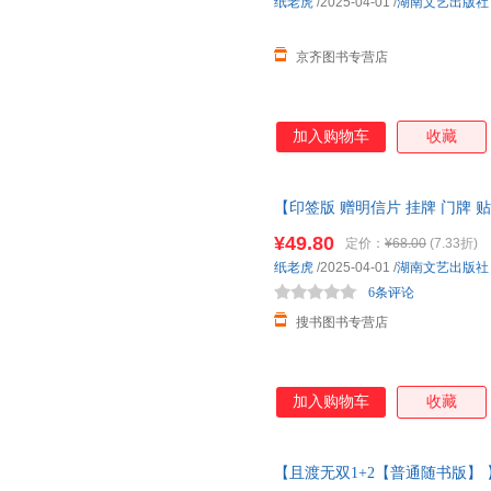
纸老虎
/2025-04-01
/
湖南文艺出版社
京齐图书专营店
加入购物车
收藏
【印签版 赠明信片 挂牌 门牌 
书全2册 秦海璐倾情推荐 番茄
¥49.80
定价：
¥68.00
(7.33折)
纸老虎
/2025-04-01
/
湖南文艺出版社
6条评论
搜书图书专营店
加入购物车
收藏
【且渡无双1+2【普通随书版】 