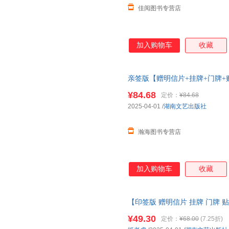
佳阅图书专营店
加入购物车
收藏
亲签版【赠明信片+挂牌+门牌+
倾情 番茄小说网现象级口碑作品
¥84.68
定价：
¥84.68
帮助请联系客服】
2025-04-01
/
湖南文艺出版社
瀚海图书专营店
加入购物车
收藏
【印签版 赠明信片 挂牌 门牌 
书全2册 秦海璐倾情推荐 番茄
¥49.30
定价：
¥68.00
(7.25折)