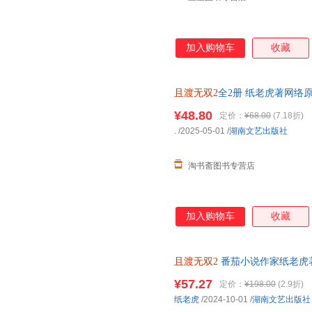
加入购物车
收藏
且渡无双2
全2册 纸老虎著网络
出版《小渡小渡》青春言情小说
¥48.80
定价：
¥68.00
(7.18折)
.
/2025-05-01
/
湖南文艺出版社
淘书斋图书专营店
加入购物车
收藏
且渡无双2
番茄小说作家纸老虎
青春言情小说实体书 新增番外 
¥57.27
定价：
¥198.00
(2.9折)
纸老虎
/2024-10-01
/
湖南文艺出版社