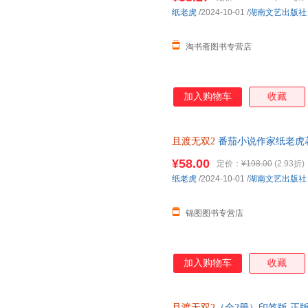
纸老虎
/2024-10-01
/
湖南文艺出版社
淘书斋图书专营店
加入购物车
收藏
且渡无双2
番茄小说作家纸老虎
青春言情小说实体书 新增番外 
¥58.00
定价：
¥198.00
(2.93折)
纸老虎
/2024-10-01
/
湖南文艺出版社
锦图图书专营店
加入购物车
收藏
且渡无双2
（全2册）印签版 正版