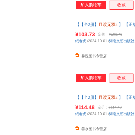
加入购物车
收藏
【【全2册】
且渡无双2
】 【正
全宗门都是恋爱脑 修真界病秧子
¥103.73
定价：
¥103.73
服
纸老虎
/2024-10-01
/
湖南文艺出版社
馨悦图书专营店
加入购物车
收藏
【【全2册】
且渡无双2
】 【正
原名全宗门都是恋爱脑 修真界病
¥114.48
定价：
¥114.48
系客服】
纸老虎
/2024-10-01
/
湖南文艺出版社
善水图书专营店