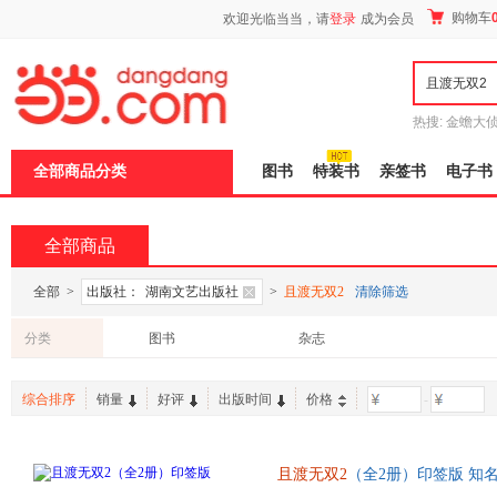
新
购物车
欢迎光临当当，请
登录
成为会员
窗
口
打
开
无
障
热搜:
金蟾大
碍
边带走
耶路
说
全部商品分类
图书
特装书
亲签书
电子书
明
页
面,
按
全部商品
Ctrl
加
波
全部
>
出版社：
湖南文艺出版社
>
且渡无双2
清除筛选
浪
键
分类
图书
杂志
打
开
导
综合排序
销量
好评
出版时间
价格
-
盲
模
式
且渡无双2
（全2册）印签版 知
现象级口碑作品，新增出版番外