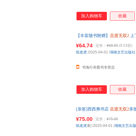
加入购物车
收藏
【丰富随书附赠】
且渡无双2
上
继全宗门都是恋爱脑唯我是真疯
¥64.74
定价：
¥68.00
(9.53折)
纸老虎
/2025-04-01
/
湖南文艺出版社
书海行舟图书专营店
加入购物车
收藏
[亲签]西西弗书店
且渡无双2
亲
赠林渡和危止姓 勿扰门牌
¥75.00
定价：
¥75.00
纸老虎
著|
/2025-04-01
/
湖南文艺出