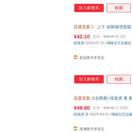
加入购物车
收藏
且渡无双
:
2
: 上下 侦探推理悬
优惠 正规发票
¥42.10
定价：
¥68.00
(6.2折)
纸老虎
/2024-07-01
/
湖南文艺出版社
蔚蓝图书专营店
加入购物车
收藏
且渡无双
2
(全两册) 纸老虎 
达，团购优惠咨询在线客服！
¥49.80
定价：
¥68.00
(7.33折)
纸老虎
著
/2025-04-01
/
湖南文艺出
墨渊图书专营店