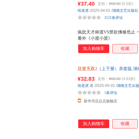
¥37.40
定价：
¥68.00
(5.5折)
纸老虎
/2025-04-01
/
湖南文艺出版社
3121条评论
疯批天才林渡VS禁欲佛修危止 
番外《小渡小渡》
加入购物车
收藏
且渡无双2
（上下册）亲签版,湖
正版全新 正规发票 多仓就近发
¥32.83
定价：
¥68.00
(4.83折)
13284178503
纸老虎
著
/2025-05-01
/
湖南文艺出
1条评论
新华书店总店旗舰店
加入购物车
收藏