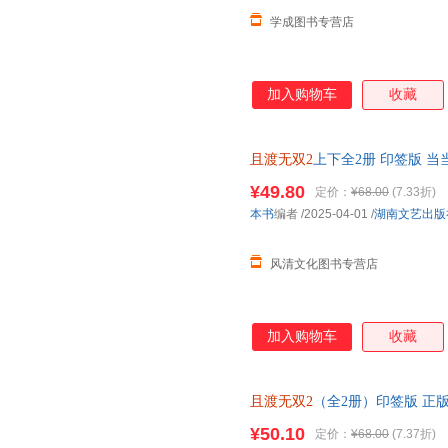
学成图书专营店
加入购物车
收藏
且渡无双2
上下全2册 印签版 当当
发货！】支持7天无理由退换货
¥49.80
定价：
¥68.00
(7.33折)
本书
编者
/2025-04-01
/
湖南文艺出版
风清文化图书专营店
加入购物车
收藏
且渡无双2
（全2册）印签版 正版
次日送达！
¥50.10
定价：
¥68.00
(7.37折)