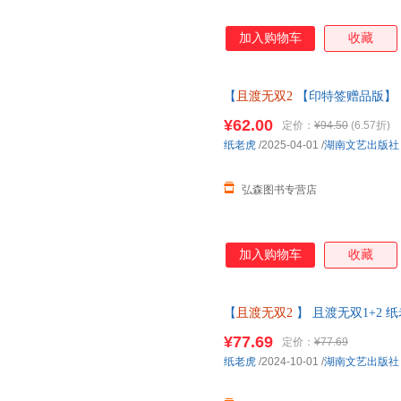
加入购物车
收藏
【
且渡无双2
【印特签赠品版】 
原名全宗门都是恋爱脑 修真界病
¥62.00
定价：
¥94.50
(6.57折)
纸老虎
/2025-04-01
/
湖南文艺出版社
弘森图书专营店
加入购物车
收藏
【
且渡无双2
】 且渡无双1+2
一部男主主打陪伴的女主成长史 
¥77.69
定价：
¥77.69
纸老虎
/2024-10-01
/
湖南文艺出版社