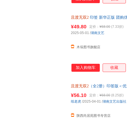
且渡无双2
印签 新华正版 团购
¥49.80
定价：
¥68.00
(7.33折)
2025-05-01
/
湖南文艺
木垛图书旗舰店
加入购物车
收藏
且渡无双2
（全2册）印签版＜
¥56.10
定价：
¥68.00
(8.25折)
纸老虎
/2025-04-01
/
湖南文艺出版社
陕西尚居苑图书专营店