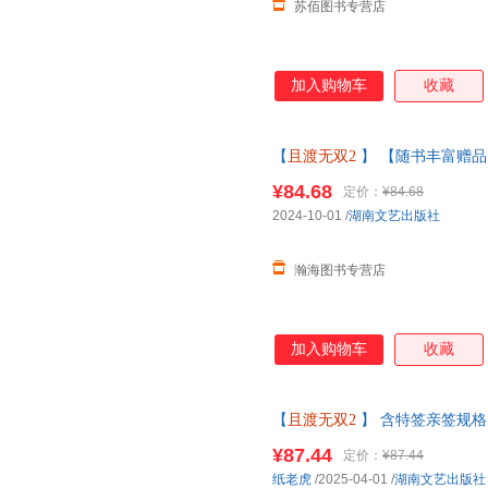
苏佰图书专营店
加入购物车
收藏
【
且渡无双2
】 【随书丰富赠品
原名疯批小师叔她五行缺德新增
¥84.68
定价：
¥84.68
请联系客服】
2024-10-01
/
湖南文艺出版社
瀚海图书专营店
加入购物车
收藏
【
且渡无双2
】 含特签亲签规
五行缺德/全宗门都是恋爱脑，唯
¥87.44
定价：
¥87.44
线小当当客服
纸老虎
/2025-04-01
/
湖南文艺出版社