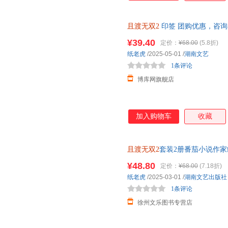
且渡无双2
印签 团购优惠，咨
¥39.40
定价：
¥68.00
(5.8折)
纸老虎
/2025-05-01
/
湖南文艺
1条评论
博库网旗舰店
加入购物车
收藏
且渡无双2
套装2册番茄小说作
徒日记青春言情小说实体书 新增
¥48.80
定价：
¥68.00
(7.18折)
纸老虎
/2025-03-01
/
湖南文艺出版社
1条评论
徐州文乐图书专营店