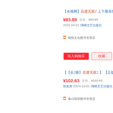
【央视网】
且渡无双2
上下册亲
度现象级口碑作品 一部男主主
¥83.89
定价：
¥83.89
2025-04-01
/
湖南文艺出版社
铭悦文化图书专营店
加入购物车
收藏
【【全2册】
且渡无双2
】 【正
原名全宗门都是恋爱脑 修真界病
¥102.63
定价：
¥102.63
服
纸老虎
/2024-10-01
/
湖南文艺出版社
春日喧和图书专营店