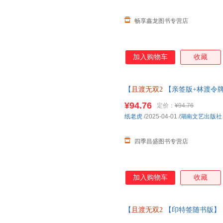
畅享鑫龙图书专营店
加入购物车
收藏
【
且渡无双2
【亲签版+林渡令牌
+下册原名全宗门都是恋爱脑 修
¥94.76
定价：
¥94.76
纸老虎
/2025-04-01
/
湖南文艺出版社
四季昌盛图书专营店
加入购物车
收藏
【
且渡无双2
【印特签随书版】 
原名全宗门都是恋爱脑 修真界病