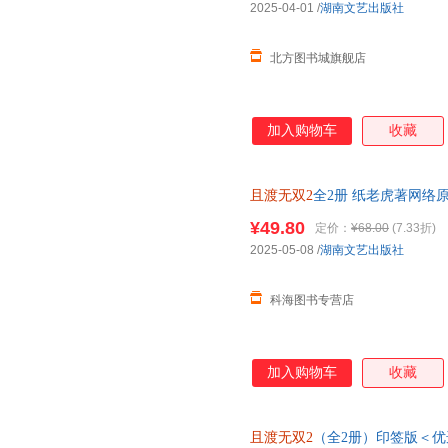
2025-04-01
/
湖南文艺出版社
北方图书城旗舰店
加入购物车
收藏
且渡无双2
全2册 纸老虎著网络
出版番外《小渡小渡》 番茄小
¥49.80
定价：
¥68.00
(7.33折)
2025-05-08
/
湖南文艺出版社
科海图书专营店
加入购物车
收藏
且渡无双2
（全2册）印签版＜优