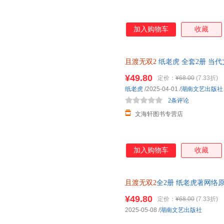
加入购物车
收藏
且渡无双2
纸老虎 全套2册 当
她五行缺德 疯批天才林渡VS禁欲佛
¥49.80
定价：
¥68.00
(7.33折)
纸老虎
/2025-04-01
/
湖南文艺出版社
2条评论
文海轩图书专营店
加入购物车
收藏
且渡无双2
全2册 纸老虎著网络
出版番外《小渡小渡》青春言情
¥49.80
定价：
¥68.00
(7.33折)
2025-05-08
/
湖南文艺出版社