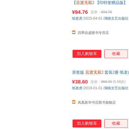
【
且渡无双2
【印特签赠品版】 
原名全宗门都是恋爱脑 修真界病
¥94.76
定价：
¥94.76
纸老虎
/2025-04-01
/
湖南文艺出版社
四季昌盛图书专营店
加入购物车
收藏
亲签版
且渡无双2
套装2册 纸
牌】网络原名全宗门都是恋爱脑
¥38.60
定价：
¥68.00
(5.68折)
纸老虎
/2019-01-01
/
湖南文艺出版社
凤凰新华书店图书旗舰店
加入购物车
收藏