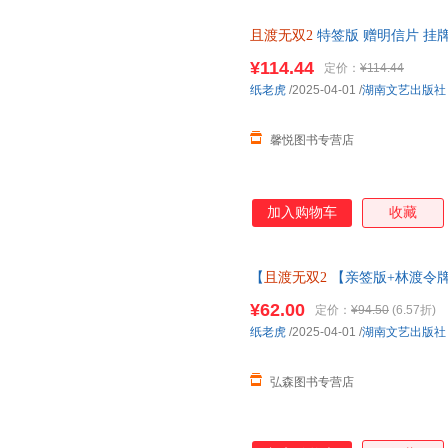
且渡无双2
特签版 赠明信片 挂牌
茄小说网站内现象级小说女主成长
¥114.44
定价：
¥114.44
客服
纸老虎
/2025-04-01
/
湖南文艺出版社
馨悦图书专营店
加入购物车
收藏
【
且渡无双2
【亲签版+林渡令牌
+下册原名全宗门都是恋爱脑 修
¥62.00
定价：
¥94.50
(6.57折)
纸老虎
/2025-04-01
/
湖南文艺出版社
弘森图书专营店