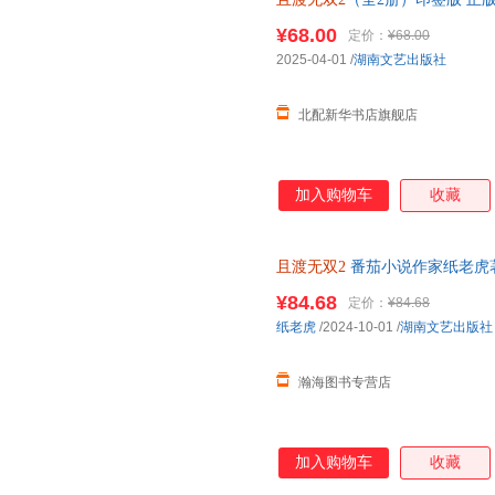
次日送达！
¥68.00
定价：
¥68.00
2025-04-01
/
湖南文艺出版社
北配新华书店旗舰店
加入购物车
收藏
且渡无双2
番茄小说作家纸老虎
青春言情小说实体书 新增番外 
¥84.68
定价：
¥84.68
助请联系客服】
纸老虎
/2024-10-01
/
湖南文艺出版社
瀚海图书专营店
加入购物车
收藏