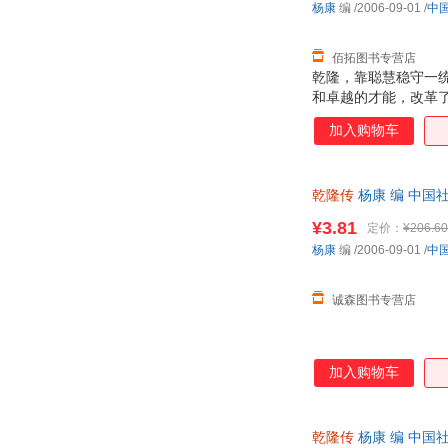
杨康
编
/2006-09-01
/
中
佰拓图书专营店
乾隆，靠聪慧稳守一
和卓越的才能，改革
终结者，他的焚书囚
加入购物车
誉古今的传奇人物。
帝，创造康乾盛世的
读。
乾隆传
杨康 编 中国
¥3.81
定价：
¥206.60
杨康
编
/2006-09-01
/
中
诚森图书专营店
加入购物车
乾隆传
杨康 编 中国