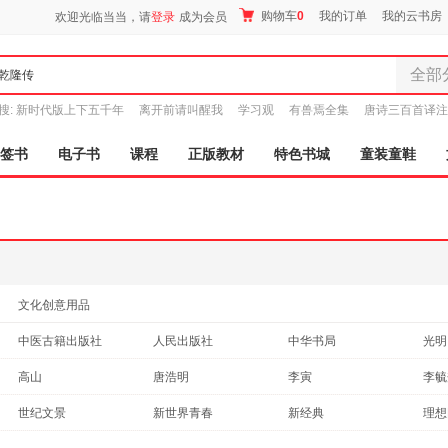
购物车
0
我的订单
我的云书房
欢迎光临当当，请
登录
成为会员
全部
全部分
搜:
新时代版上下五千年
离开前请叫醒我
学习观
有兽焉全集
唐诗三百首译注
尾品汇
图书
签书
电子书
课程
正版教材
特色书城
童装童鞋
电子书
音像
影视
时尚美
母婴用
玩具
文化创意用品
孕婴服
中医古籍出版社
人民出版社
中华书局
光明
童装童
中国人民大学出版社
东方出版社
重庆出版社
家居日
三秦
高山
唐浩明
李寅
李毓
家具装
紫禁城出版社
河南文艺出版社
华文出版社
辽宁
关河五十州
倪玉平
郭晓光
东子
世纪文景
新世界青春
新经典
理想
服装
武汉大学出版社
社会科学文献出版社
江苏美术出版社
中国
曲波
高阳
佚名
薛家
鞋