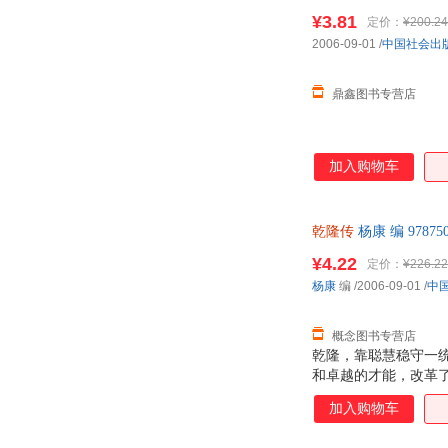
¥3.81
定价：
¥200.24
2006-09-01
/
中国社会出
鼎鑫图书专营店
加入购物车
乾隆传
杨康 编 978
¥4.22
定价：
¥226.22
杨康
编
/2006-09-01
/
中
概念图书专营店
乾隆，靠聪慧稳守一
和卓越的才能，改革
终结者，他的焚书囚
加入购物车
誉古今的传奇人物。
帝，创造康乾盛世的