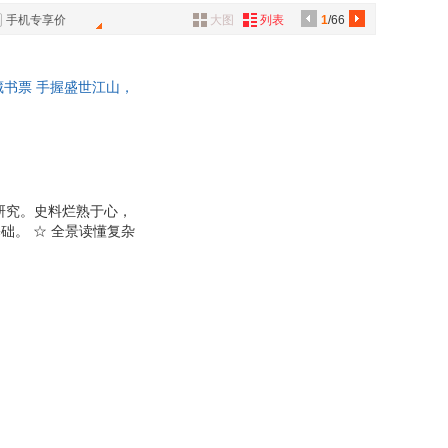
出版社
浙江文艺出版社
璐
陆绍珩
具
手机专享价
大图
列表
1
/66
大学出版社
吉林大学出版社
品
曾仕强
人民出版社
五洲传播出版社
外
钟繇
藏书票 手握盛世江山，
品
文艺出版社
商务印书馆
严亚珍
名之下究竟藏着怎样的
出版社
北京大学出版社
苏轼
朝
讯
文史出版社
黑龙江人民出版社
伯
高鹗
音
中国大百科全书出版社
凤凰出版社
公
美术出版社
广西师范大学出版社
研究。史料烂熟于心，
中国财政经济出版社
中国纺织出版社
础。 ☆ 全景读懂复杂
器
敌、发展经济、体恤百
燕山出版社
北京出版社
双面呈现 疆域、人
天津人民美术出版社
济南出版社
失控。 人性心理、官
致大气 。 每册专属钤
美术出版社
外文出版社
上海人民美术出版社
江苏人民出版社
人民出版社
厦门大学出版社
人民出版社
山西人民出版社
生活 读书 新知三联书店
朝华出版社