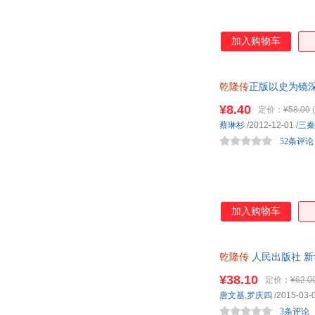
外语教学与研究出版社
中国商务出版社
巴蜀书社
学林出版社
加入购物车
河海大学出版社
江苏文艺出版社
鹭江出版社
上海辞书出版社
当代中国出版社
新疆大学出版社
乾隆传
正版以史为镜
王将相历史人物传记
科学出版社
贵州民族出版社
¥8.40
定价：
¥58.00
(
蔡琳杉
/2012-12-01
/
三秦
52条评论
加入购物车
乾隆传
人民出版社 
¥38.10
定价：
¥62.0
唐文基
,
罗庆四
/2015-03-
3条评论