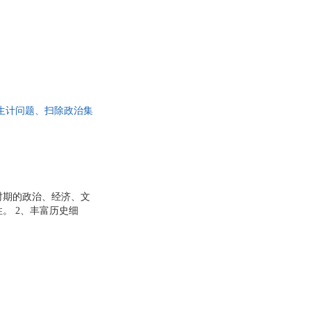
生计问题、扫除政治集
了解乾隆皇帝的执政风
时期的政治、经济、文
。 2、丰富历史细
政治集团、平定金川西
的执政风格和成就。
活。通过描绘乾隆皇
4、文化成就：书中详