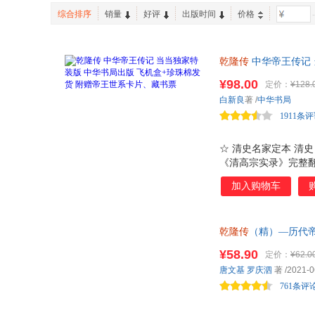
江苏凤凰教育出版社
中国文史出版社
善从
刘向
综合排序
销量
好评
出版时间
价格
-
现代出版社
文化艺术出版社
李楠
康怡
百花文艺出版社
作家出版社
曹雪芹
许向乾
乾隆传
中华帝王传记 
当代世界出版社
新华出版社
郑岩
赵蕤
兼具雄才与偏执。开
文汇出版社
¥98.00
上海科学技术文献出版社
定价：
¥128.
午荣
吴晗
真相？名家话清史，
白新良
著
/
中华书局
天地出版社
上海书画出版社
司马光
蒲松龄
1911条
中州古籍出版社
河南人民出版社
陈继儒
湖北人民出版社
台海出版社
☆ 清史名家定本 清
中国画报出版社
中国经济出版社
《清高宗实录》完整翻
的帝王 从 12岁被
中国铁道出版社
中国戏剧出版社
加入购物车
姓，也大兴文狱、骄奢
华夏出版社
华龄出版社
口、文治武功、儿孙满
场逻辑，为你揭示极致
南京出版社
广陵书社
乾隆传
（精）—历代
印、唯一独立编号，
中国档案出版社
中国书籍出版社
¥58.90
定价：
¥62.0
吉林教育出版社
吉林出版社
唐文基
罗庆泗
著
/2021-0
北京科学技术出版社
九州出版社
761条评
新疆人民出版社
海风出版社