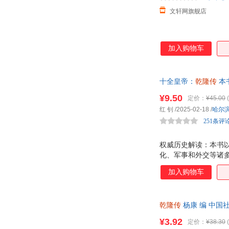
文轩网旗舰店
加入购物车
十全皇帝：
乾隆传
本
团、平定金川西藏、
¥9.50
定价：
¥45.00
(
格和成就
红 钊
/2025-02-18
/
哈尔
251条评
权威历史解读：本书
化、军事和外交等诸
节：书中详细记录了
加入购物车
藏、统一回疆等重大
3、人物形象：本书
帝的勤奋好学、聪明
乾隆传
杨康 编 中国
细介绍了乾隆皇帝在
¥3.92
定价：
¥38.30
(