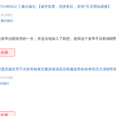
87551803632 三秦出版社 【速开发票，优质售后，支持7天无理由退换】
(0.23折)
三秦出版社
隆皇帝治国安邦的一生，并适当地加入了联想，使得这个皇帝不仅权倾朝
收藏
深度挖掘史芳千古的专制者完整讲述清高宗乾隆皇帝的传奇经历大清朝帝
0
(2.21折)
出版社
收藏