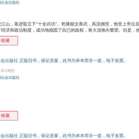
国社会出版社
统江山，靠进取立下“十全武功”。乾隆能文善武，风流倜傥，他登上帝位
了经济和政治制度，成功地稳固了自已的政权，将大清推向繁荣。但是，
儒、强权专制、好大喜功、铺张奢靡，为后世所讥议。我们不妨透过历史
收藏
 中国历史名人传记青少年读本之一。读史点亮人生，励志改变命运。本书
帝王——乾隆大帝的传奇一生。该书史料翔实，故事生动，发人深省，对青
社会出版社 正版旧书，保证质量，此书为单本而非一套，电子发票。
(0.19折)
国社会出版社
收藏
社会出版社 正版旧书，保证质量，此书为单本而非一套，电子发票。