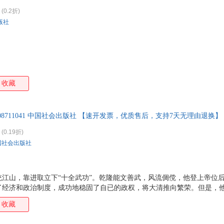
(0.2折)
版社
收藏
7508711041 中国社会出版社 【速开发票，优质售后，支持7天无理由退换】
(0.19折)
国社会出版社
统江山，靠进取立下“十全武功”。乾隆能文善武，风流倜傥，他登上帝位
了经济和政治制度，成功地稳固了自已的政权，将大清推向繁荣。但是，
儒、强权专制、好大喜功、铺张奢靡，为后世所讥议。我们不妨透过历史
收藏
 中国历史名人传记青少年读本之一。读史点亮人生，励志改变命运。本书
帝王——乾隆大帝的传奇一生。该书史料翔实，故事生动，发人深省，对青