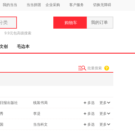
我的当当
当当拼团
企业采购
客户服务
切换无障碍
分类
我的订单
购物车
类
9.9元包
高级搜索
文创
毛边本
批量搜索
妆
品
饰
日报出版社
线装书局
多选
更多
鞋
用
出版社
岳麓书社
秀
李湜
多选
更多
饰
美术出版社
人民文学出版社
孔子
国
当当科文
多选
更多
书店
中央编译出版社
柱
许渊冲