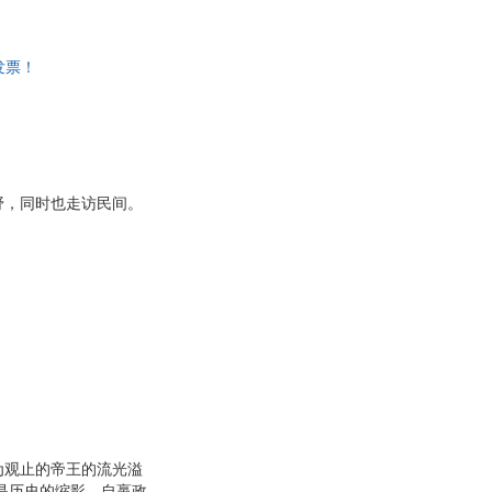
发票！
野，同时也走访民间。
为观止的帝王的流光溢
是历史的缩影，自嬴政