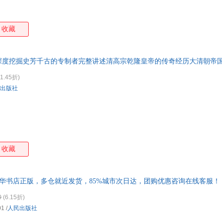
中国文联出版社
中信出版社
中央广播电视大学出版社
天津
上海三联书店
上海人民出版社
陕西师范大学出版社
山东
收藏
时代文艺出版社
华中师范大学出版社
长江出版社
广西
中央文献出版社
学苑出版社
宗教文化出版社
延边
昆仑出版社
杭州出版社
江苏古籍出版社
珠海
深度挖掘史芳千古的专制者完整讲述清高宗乾隆皇帝的传奇经历大清朝帝
长城出版社
龙门书局
1.45折)
出版社
收藏
新华书店正版，多仓就近发货，85%城市次日达，团购优惠咨询在线客服！
0
(6.15折)
01
/
人民出版社