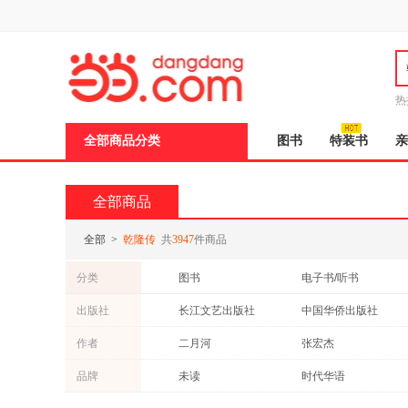
新
窗
口
打
开
无
障
热
碍
邮
说
全部商品分类
图书
特装书
亲
明
页
面,
按
全部商品
Ctrl
加
波
全部
>
乾隆传
共
3947
件商品
浪
键
分类
图书
电子书/听书
打
开
出版社
长江文艺出版社
中国华侨出版社
导
盲
团结出版社
北京联合出版公司
作者
二月河
张宏杰
模
式
哈尔滨出版社
江西美术出版社
张勇
李军
品牌
未读
时代华语
中国中医药出版社
山东画报出版社
纪连海
尹楠
九天译文Empyrean Translation
中考45套题