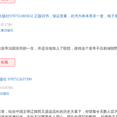
版社9787551803632 正版旧书，保证质量，此书为单本而非一套，电子
(0.17折)
三秦出版社
隆皇帝治国安邦的一生，并适当地加入了联想，使得这个皇帝不仅权倾朝
收藏
9787512637399
0
(3.67折)
出版社
万里，站在中国文明辽阔而又源远流长的历史天幕下，仰望着令无数人叹
更迭的波澜起伏，无处不闪耀着先人用心、用生命谱写的辉煌。 封建帝王