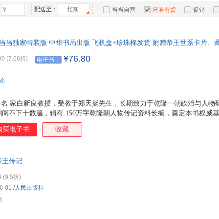
上海古籍出版社
河北人民出版社
内蒙古文化出版社
文物
李渔
李然
徐扬
宋璐
箱包皮
配送至：
北京
当当自营
只看有货
促销
煤炭工业出版社
中国工人出版社
辽海出版社
汕头
祝勇
李长之
李金水
手表饰
何新
特卖
预售
入驻商家
南京大学出版社
企业管理出版社
中国长安出版社
广东
运动户
马德高
丁宁
巫鸿
朱熹
当当独家特装版 中华书局出版 飞机盒+珍珠棉发货 附赠帝王世系卡片、
浙江古籍出版社
青海民族出版社
陕西人民出版社
汽车用
北方
袁枚
杨健
杨红
严勇
疆拓土、繁荣文教，也积下沉疴与隐患。是旷世英主，还是衰世开端？盛
食品
方志出版社
¥76.80
海豚出版社
人民邮电出版社
西苑
00
(7.66折)
电子书：
文轩
王弼
陶玮
孙宇
《乾隆传》经典版本全新修订升级，全景还原一个真实的乾隆帝与他的王
手机通
中国社会科学出版社
中国社会出版社
中国友谊出版社
吉林
林学武
林乾
季羡林
韩康
数码影
评论
河北美术出版社
国家行政学院出版社
金城出版社
电脑办
新世界出版社
宁夏人民出版社
吉林人民出版社
湖南
大家电
史 名 家白新良教授，受教于郑天挺先生，长期致力于乾隆一朝政治与人物
中国青年出版社
农村读物出版社
文化发展出版社
阅不下十数遍，辑有 150万字乾隆朝人物传记资料长编，奠定本书权威基
家用电
康熙宠爱，到25岁登基，再到执政63年，全面展现乾隆的功过得失：打击政
天津古籍出版社
华东师范大学出版社
甘肃少年儿童出版社
北京
购买电子书
收藏
淫逸、贪腐横行。 一书看懂盛世巅峰与帝国黄昏的交织。 ☆ 骄傲与失控
辽宁人民出版社
中国旅游出版社
航空工业出版社
堂 ， 他有骄傲的资本； 晚年起义不断、国库亏空、贪腐成风，帝国屡屡
掌控者的内在困局。 ☆ 典藏级装帧礼遇 布面精装质感温润，三面刷边雅
燕山大学出版社
武汉出版社
民主与建设出版社
人民
帝王传记
附赠精美藏书票与
中国言实出版社
云南人民出版社
上海书店出版社
0
(9.5折)
北方妇女儿童出版社
湖南文艺出版社
郑州大学出版社
广西
6-01
/
人民出版社
内蒙古人民出版社
北京图书馆出版社
吉林出版集团
安徽
论
黄山书社
西泠印社出版社
未来出版社