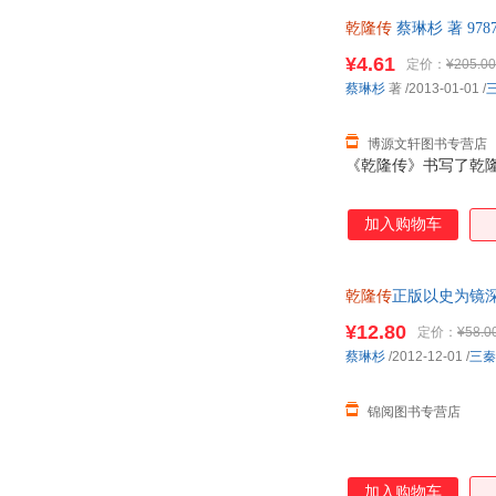
读。
乾隆传
蔡琳杉 著 97
¥4.61
定价：
¥205.00
蔡琳杉
著
/2013-01-01
/
博源文轩图书专营店
《乾隆传》书写了乾
加入购物车
乾隆传
正版以史为镜
王将相历史人物传记
¥12.80
定价：
¥58.0
蔡琳杉
/2012-12-01
/
三秦
锦阅图书专营店
加入购物车