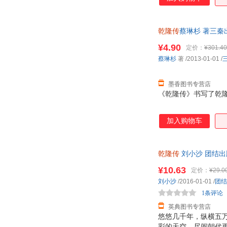
乾隆传
蔡琳杉 著三秦出
¥4.90
定价：
¥301.40
蔡琳杉
著
/2013-01-01
/
墨香图书专营店
《乾隆传》书写了乾
加入购物车
乾隆传
刘小沙 团结出版社 
¥10.63
定价：
¥29.0
刘小沙
/2016-01-01
/
团结
1条评论
英典图书专营店
悠悠几千年，纵横五
彩的天空，尽阅朝代