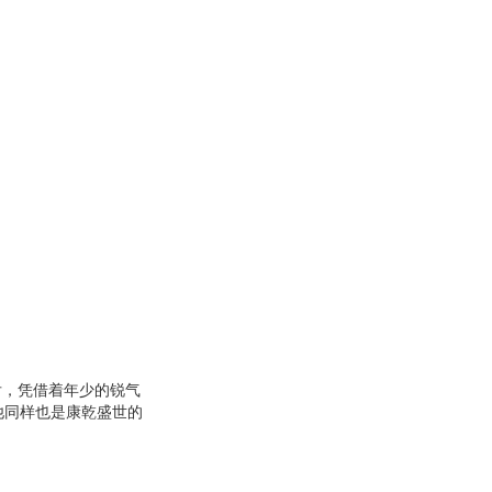
后，凭借着年少的锐气
他同样也是康乾盛世的
的尘埃，去一探这位享
将为你揭示大清风流皇
少年来说*值得一