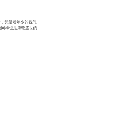
后，凭借着年少的锐气
他同样也是康乾盛世的
的尘埃，去一探这位享
将为你揭示大清风流皇
少年来说*值得一