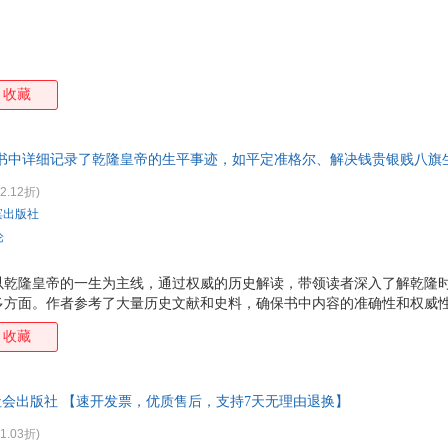
收藏
书中详细记录了乾隆皇帝的生平事迹，如平定准格尔、解决钱贵银贱八旗
统一回疆等重大历史事件。通过这些丰富的历史细节，读者可以更加直观
2.12折)
滨出版社
论
以乾隆皇帝的一生为主线，通过权威的历史解读，带领读者深入了解乾隆
多方面。作者参考了大量历史文献和史料，确保书中内容的准确性和权威性
乾隆皇帝的生平事迹，如平定准格尔、解决钱贵银贱八旗生计问题、扫除
收藏
历史事件。通过这些丰富的历史细节，读者可以更加直观地了解乾隆皇帝
不仅展现了乾隆皇帝在政治上的作为，还深入剖析了他的内心世界和情感生
才智以及对国家和百姓的关心，塑造了一个立体、丰满的历史人物形象。 
社会出版社 【速开发票，优质售后，支持7天无理由退换】
位期间的文化成就，如编纂《四库全书》、推动汉学发展等。这
1.03折)