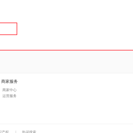
具
品
外
品
讯
音
公
器
商家服务
商家中心
运营服务
识产权
|
热词搜索