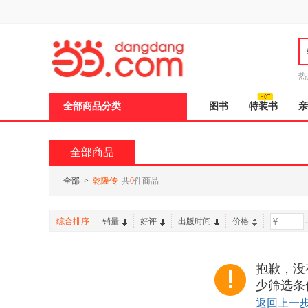
新
窗
口
打
开
无
障
热
碍
说
全部商品分类
图书
特装书
亲
明
页
面,
按
全部商品
Ctrl
加
波
全部
>
乾隆传
共
0
件商品
浪
键
打
综合排序
销量
好评
出版时间
价格
-
开
导
盲
模
抱歉，没
式
少筛选条
返回上一