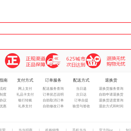
箱包皮
手表饰
运动户
汽车用
食品
手机通
数码影
电脑办
大家电
家用电
指南
支付方式
订单服务
配送方式
退换货
流程
网上支付
配送服务查询
当日递
退换货服务查询
制度
礼品卡支付
订单状态说明
次日达
自助申请退换货
协议
银行转账
自助取消订单
订单自提
退换货进度查询
优惠
礼券支付
自助修改订单
验货与签收
退款方式和时间
联盟
|
当当招商
|
机构销售
|
手机当当
|
官方Blog
|
知