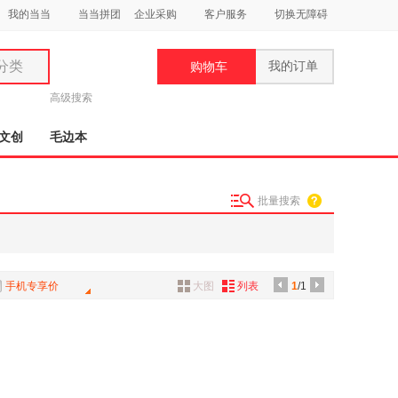
我的当当
当当拼团
企业采购
客户服务
切换无障碍
分类
我的订单
购物车
类
高级搜索
文创
毛边本
批量搜索
妆
品
饰
手机专享价
大图
列表
1
/1
鞋
用
饰