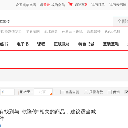
购物车
0
我的订单
我的云书房
欢迎光临当当，请
登录
成为会员
全部
全部分
搜:
怪杰佐罗力
早春晴朗
全球通史
死者从不说谎
吾辈如神
9.9元包邮
尾品汇
图书
签书
电子书
课程
正版教材
特色书城
童装童鞋
电子书
音像
影视
时尚美
母婴用
玩具
配送至：
北京
孕婴服
当当自营
只看有货
促销
童装童
特卖
预售
入驻商家
家居日
有找到与“乾隆传”相关的商品，建议适当减
家具装
件
服装
步
鞋