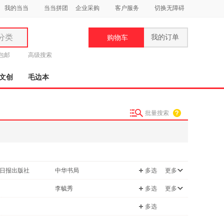
我的当当
当当拼团
企业采购
客户服务
切换无障碍
分类
我的订单
购物车
类
元包邮
高级搜索
文创
毛边本
批量搜索
妆
品
饰
日报出版社
中华书局
多选
更多
鞋
用
出版社
哈尔滨出版社
李毓秀
多选
更多
饰
文学出版社
辽宁美术出版社
倪玉平
多选
社会科学文献出版社
江苏美术出版社
佚名