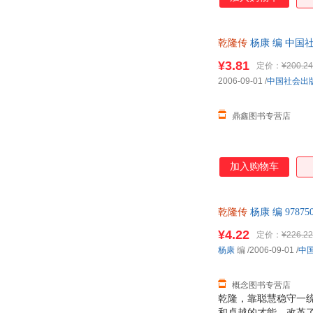
誉古今的传奇人物。
帝，创造康乾盛世的
读。
乾隆传
杨康 编 中国
¥3.81
定价：
¥200.24
2006-09-01
/
中国社会出
鼎鑫图书专营店
加入购物车
乾隆传
杨康 编 978
¥4.22
定价：
¥226.22
杨康
编
/2006-09-01
/
中
概念图书专营店
乾隆，靠聪慧稳守一
和卓越的才能，改革