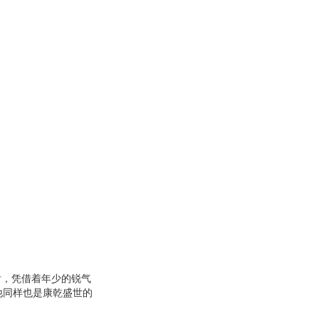
4、文化成就：书中详
后，凭借着年少的锐气
他同样也是康乾盛世的
的尘埃，去一探这位享