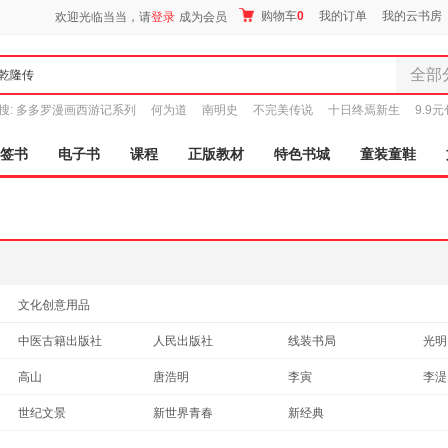
购物车
0
我的订单
我的云书房
欢迎光临当当，请
登录
成为会员
全部
全部分
搜:
多多罗漫画西游记系列
何为道
南明史
不完美传说
十日终焉新生
9.9
尾品汇
图书
签书
电子书
课程
正版教材
特色书城
童装童鞋
电子书
音像
影视
时尚美
母婴用
玩具
文化创意用品
孕婴服
中医古籍出版社
人民出版社
线装书局
光明
童装童
北京联合出版公司
重庆出版社
东方出版社
家居日
三秦
高山
唐浩明
李寅
李湜
家具装
岳麓书社
江西美术出版社
华文出版社
人民
关河五十州
郭晓光
纪连海
东子
世纪文景
新世界青春
新经典
服装
中国书店
武汉大学出版社
中央编译出版社
曲波
李然
薛家柱
高阳
鞋