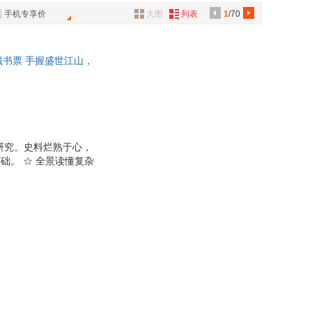
文史出版社
内蒙古文化出版社
儿
徐扬
具
手机专享价
大图
列表
1
/70
工人出版社
作家出版社
品
之
李金水
出版社
中国长安出版社
外
巫鸿
藏书票 手握盛世江山，
品
民族出版社
北方文艺出版社
端
张弘
名之下究竟藏着怎样的
社会出版社
北京大学出版社
吴晗
朝
讯
友谊出版社
上海书画出版社
司马光
音
美术出版社
中国画报出版社
林
韩康伯
公
读物出版社
新世界出版社
研究。史料烂熟于心，
青年出版社
华夏出版社
础。 ☆ 全景读懂复杂
器
敌、发展经济、体恤百
工业出版社
天津古籍出版社
双面呈现 疆域、人
人民出版社
中国旅游出版社
失控。 人性心理、官
致大气 。 每册专属钤
大学出版社
山西人民出版社
书籍出版社
中国致公出版社
上海人民美术出版社
江苏人民出版社
人民出版社
厦门大学出版社
人民出版社
新疆人民出版社