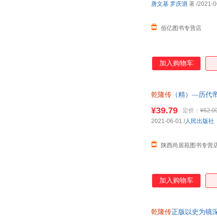
唐文基
罗庆泗
著
/2021-0
佰亿图书专营店
加入购物车
乾隆传
（精）—历代
¥39.79
定价：
¥62.0
2021-06-01
/
人民出版社
陕西尚居苑图书专营
加入购物车
乾隆传
正版以史为镜