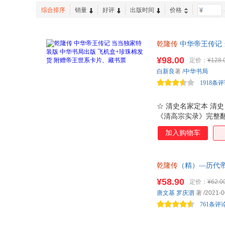
江苏凤凰教育出版社
现代出版社
许渊冲
善从
综合排序
销量
好评
出版时间
价格
-
文物出版社
文化艺术出版社
宋璐璐
陆绍珩
汕头大学出版社
吉林大学出版社
何新
曾仕强
乾隆传
中华帝王传记 
上海科学技术文献出版社
陕西人民出版社
邹辉
朱熹
兼具雄才与偏执。开
商务印书馆
¥98.00
海豚出版社
定价：
¥128.
虞世南
杨健
真相？名家话清史，
白新良
著
/
中华书局
河南人民出版社
台海出版社
文轩
王珣
1918条
吉林文史出版社
黑龙江人民出版社
蒲松龄
罗文华
国家行政学院出版社
金城出版社
高鹗
褚遂良
☆ 清史名家定本 清
宁夏人民出版社
湖南美术出版社
《清高宗实录》完整翻
的帝王 从 12岁被
民主与建设出版社
文化发展出版社
加入购物车
姓，也大兴文狱、骄奢
华东师范大学出版社
广陵书社
口、文治武功、儿孙满
场逻辑，为你揭示极致
中国言实出版社
天津人民美术出版社
乾隆传
（精）—历代
印、唯一独立编号，
武汉出版社
西泠印社出版社
¥58.90
定价：
¥62.0
中信出版社
云南人民出版社
唐文基
罗庆泗
著
/2021-0
江苏文艺出版社
吉林教育出版社
761条评
北京科学技术出版社
九州出版社