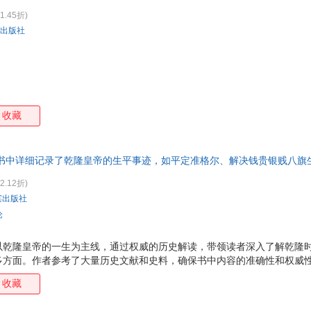
1.45折)
出版社
收藏
书中详细记录了乾隆皇帝的生平事迹，如平定准格尔、解决钱贵银贱八旗
统一回疆等重大历史事件。通过这些丰富的历史细节，读者可以更加直观
2.12折)
滨出版社
论
以乾隆皇帝的一生为主线，通过权威的历史解读，带领读者深入了解乾隆
多方面。作者参考了大量历史文献和史料，确保书中内容的准确性和权威性
乾隆皇帝的生平事迹，如平定准格尔、解决钱贵银贱八旗生计问题、扫除
收藏
历史事件。通过这些丰富的历史细节，读者可以更加直观地了解乾隆皇帝
不仅展现了乾隆皇帝在政治上的作为，还深入剖析了他的内心世界和情感生