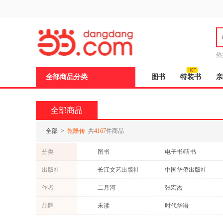
新
窗
口
打
开
无
障
热
碍
说
全部商品分类
图书
特装书
亲
明
页
面,
按
全部商品
Ctrl
加
波
全部
>
乾隆传
共
4167
件商品
浪
键
分类
图书
电子书/听书
打
开
出版社
长江文艺出版社
中国华侨出版社
导
盲
团结出版社
中国人民大学出版社
作者
二月河
张宏杰
模
式
河南文艺出版社
紫禁城出版社
张勇
李军
品牌
未读
时代华语
山东画报出版社
中国中医药出版社
孔子
尹楠