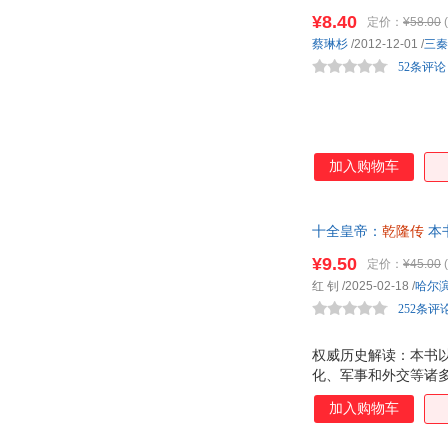
王将相历史人物传记
¥8.40
定价：
¥58.00
(
蔡琳杉
/2012-12-01
/
三秦
52条评论
加入购物车
十全皇帝：
乾隆传
本
团、平定金川西藏、
¥9.50
定价：
¥45.00
(
格和成就
红 钊
/2025-02-18
/
哈尔
252条评
权威历史解读：本书
化、军事和外交等诸
节：书中详细记录了
加入购物车
藏、统一回疆等重大
3、人物形象：本书