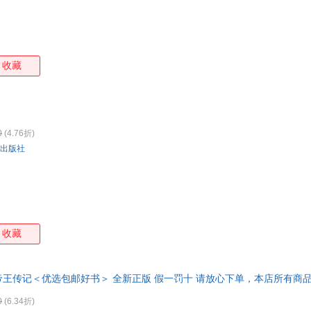
收藏
0
(4.76折)
出版社
收藏
王传记＜优选包邮好书＞ 全新正版 假一罚十 请放心下单，本店所有商
0
(6.34折)