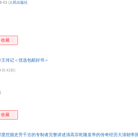
6-01
/
人民出版社
收藏
帝王传记＜优选包邮好书＞
0
(6.42折)
店
收藏
深度挖掘史芳千古的专制者完整讲述清高宗乾隆皇帝的传奇经历大清朝帝