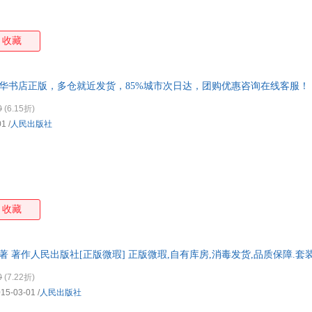
黄山书社
未来出版社
生活 读书 新知三联书店
岭南
中国商务出版社
中国文联出版社
中央广播电视大学出版社
浙江
收藏
上海人民出版社
陕西师范大学出版社
山东友谊出版社
青海
华中师范大学出版社
长江出版社
广西美术出版社
甘肃
中央文献出版社
学苑出版社
宗教文化出版社
山西
新华书店正版，多仓就近发货，85%城市次日达，团购优惠咨询在线客服！
新疆大学出版社
新蕾出版社
杭州出版社
江苏
0
(6.15折)
科学出版社
贵州人民出版社
贵州民族出版社
远方
01
/
人民出版社
收藏
 著 著作人民出版社[正版微瑕] 正版微瑕,自有库房,消毒发货,品质保障.套
0
(7.22折)
015-03-01
/
人民出版社