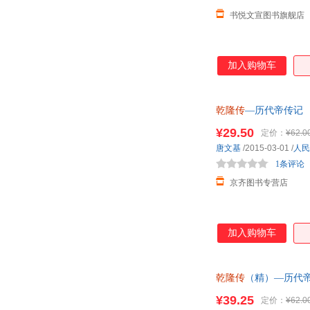
书悦文宣图书旗舰店
加入购物车
乾隆传
—历代帝传记
¥29.50
定价：
¥62.0
唐文基
/2015-03-01
/
人民
1条评论
京齐图书专营店
加入购物车
乾隆传
（精）—历代帝
¥39.25
定价：
¥62.0