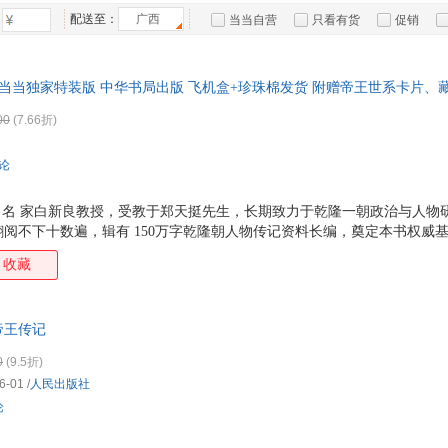
河北人民出版社
浙江文艺出版社
上海古籍出版社
中国
刘向
李渔
康怡
张菱
箱包皮
配送至：
广西
当当自营
只看有货
促销
煤炭工业出版社
辽海出版社
南京大学出版社
中国
李楠
祝勇
许向乾
手表饰
李长
特卖
预售
入驻商家
企业管理出版社
百花文艺出版社
当代世界出版社
新华
运动户
曹雪芹
袁枚
马德高
丁宁
当当独家特装版 中华书局出版 飞机盒+珍珠棉发货 附赠帝王世系卡片、
广东人民出版社
五洲传播出版社
浙江古籍出版社
汽车用
青海
钟繇
郑岩
赵蕤
张择
疆拓土、繁荣文教，也积下沉疴与隐患。是旷世英主，还是衰世开端？盛
食品
天地出版社
文汇出版社
西苑出版社
中国
00
(7.66折)
杨红
严勇
严亚珍
午荣
《乾隆传》经典版本全新修订升级，全景还原一个真实的乾隆帝与他的王
手机通
方志出版社
中国社会科学出版社
人民邮电出版社
中国
王弼
陶玮
孙宇
苏轼
数码影
评论
中州古籍出版社
凤凰出版社
吉林人民出版社
河北
林学武
林乾
李鹏飞
季羡
电脑办
中国大百科全书出版社
中国戏剧出版社
湖北人民出版社
农村
陈寿
陈继儒
大家电
史 名 家白新良教授，受教于郑天挺先生，长期致力于乾隆一朝政治与人物
广西师范大学出版社
北京燕山出版社
中国经济出版社
中国
阅不下十数遍，辑有 150万字乾隆朝人物传记资料长编，奠定本书权威基
家用电
康熙宠爱，到25岁登基，再到执政63年，全面展现乾隆的功过得失：打击政
中国财政经济出版社
中国纺织出版社
中国铁道出版社
航空
收藏
淫逸、贪腐横行。 一书看懂盛世巅峰与帝国黄昏的交织。 ☆ 骄傲与失控
甘肃少年儿童出版社
北京出版社
华龄出版社
辽宁
堂 ， 他有骄傲的资本； 晚年起义不断、国库亏空、贪腐成风，帝国屡屡
掌控者的内在困局。 ☆ 典藏级装帧礼遇 布面精装质感温润，三面刷边雅
济南出版社
南京出版社
湖南文艺出版社
燕山
帝王传记
附赠精美藏书票与
人民美术出版社
外文出版社
中国档案出版社
中国
0
(9.5折)
巴蜀书社
学林出版社
上海书店出版社
6-01
/
人民出版社
吉林出版社
北方妇女儿童出版社
郑州大学出版社
广西
论
内蒙古人民出版社
北京图书馆出版社
吉林出版集团
安徽