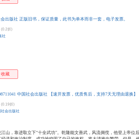
 中国历史名人传记青少年读本之一。读史点亮人生，励志改变命运。本书
帝王——乾隆大帝的传奇一生。该书史料翔实，故事生动，发人深省，对青
社会出版社 正版旧书，保证质量，此书为单本而非一套，电子发票。
(0.2折)
版社
收藏
7508711041 中国社会出版社 【速开发票，优质售后，支持7天无理由退换】
(0.19折)
国社会出版社
统江山，靠进取立下“十全武功”。乾隆能文善武，风流倜傥，他登上帝位
了经济和政治制度，成功地稳固了自已的政权，将大清推向繁荣。但是，