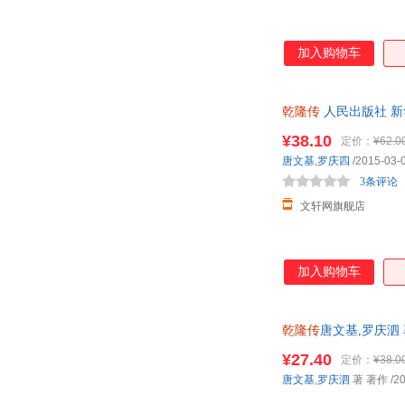
昆仑出版社
海风出版社
外语教学与研究出版社
中国法治出版社
加入购物车
四川人民出版社
上海三联书店
河海大学出版社
时代文艺出版社
鹭江出版社
上海辞书出版社
乾隆传
人民出版社 
开明出版社
当代中国出版社
¥38.10
定价：
¥62.0
珠海出版社
生活·读书·新知三联书店
唐文基
,
罗庆四
/2015-03-
长春出版社
龙门书局
3条评论
文轩网旗舰店
加入购物车
乾隆传
唐文基,罗庆泗
发票,放心选购
¥27.40
定价：
¥38.0
唐文基
,
罗庆泗
著 著作
/2