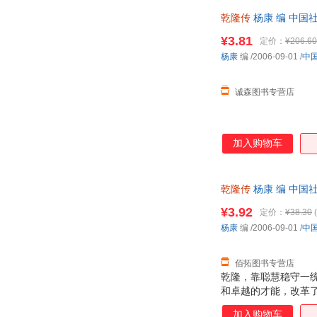
帝的勤奋好学、聪明
乾隆传
杨康 编 中国
细介绍了乾隆皇帝在
¥3.81
定价：
¥206.60
杨康
编
/2006-09-01
/
中
诚森图书专营店
加入购物车
乾隆传
杨康 编 中国
¥3.92
定价：
¥38.30
(
杨康
编
/2006-09-01
/
中
佰拓图书专营店
乾隆，靠聪慧稳守一
和卓越的才能，改革
终结者，他的焚书囚
加入购物车