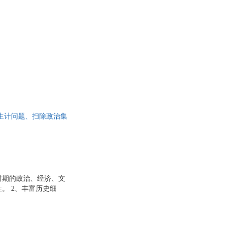
生计问题、扫除政治集
了解乾隆皇帝的执政风
时期的政治、经济、文
。 2、丰富历史细
政治集团、平定金川西
的执政风格和成就。
活。通过描绘乾隆皇