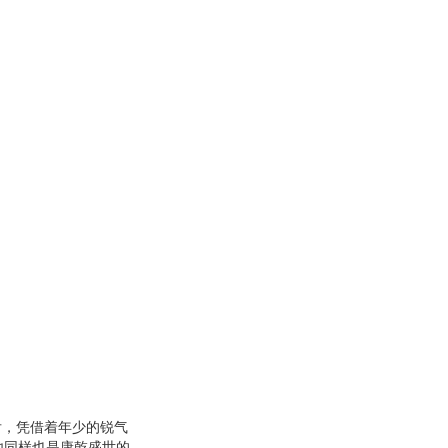
将为你揭示大清风流皇
少年来说*值得一
后，凭借着年少的锐气
他同样也是康乾盛世的