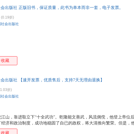
才智以及对国家和百姓的关心，塑造了一个立体、丰满的历史人物形象。 
社会出版社 正版旧书，保证质量，此书为单本而非一套，电子发票。
位期间的文化成就，如编纂《四库全书》、推动汉学发展等。这
(0.19折)
国社会出版社
收藏
社会出版社 【速开发票，优质售后，支持7天无理由退换】
1.03折)
国社会出版社
统江山，靠进取立下“十全武功”。乾隆能文善武，风流倜傥，他登上帝位
了经济和政治制度，成功地稳固了自已的政权，将大清推向繁荣。但是，
儒、强权专制、好大喜功、铺张奢靡，为后世所讥议。我们不妨透过历史
收藏