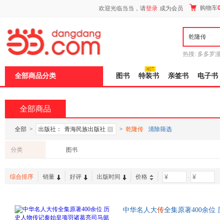
新
购物车
欢迎光临当当，请
登录
成为会员
窗
口
打
开
无
障
热搜:
多多罗
碍
传说
十日终
说
全部商品分类
图书
特装书
亲签书
电子书
明
页
面,
按
全部商品
Ctrl
加
波
全部
>
出版社：
青海民族出版社
>
乾隆传
清除筛选
浪
键
分类
图书
打
开
导
综合排序
销量
好评
出版时间
价格
-
盲
模
式
中华名人大
传
全集原著400余位
传乾隆
书张居正大
传
王安石范蠡