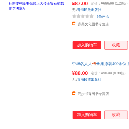
¥87.00
定价：
¥680.00
(1.28折)
无
/
青海民族出版社
1条评论
鼎美文化图书专营店
加入购物车
收藏
中华名人大
传
全集原著400余位
传乾隆
书张居正大
传
王安石范蠡
¥88.00
定价：
¥98.00
(8.98折)
无
/
青海民族出版社
云步书香图书专营店
加入购物车
收藏