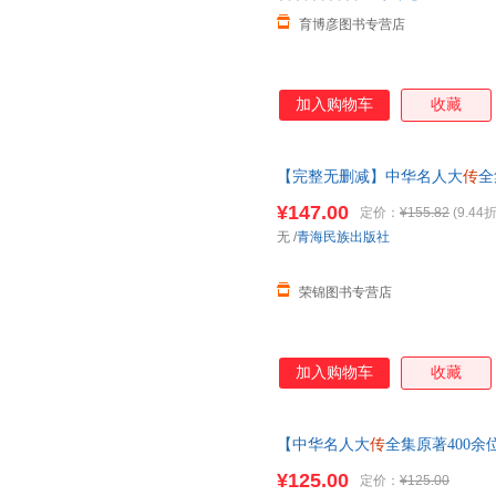
育博彦图书专营店
加入购物车
收藏
【完整无删减】中华名人大
传
全
羽诸葛亮司马懿杜甫
传乾隆
书张
¥147.00
定价：
¥155.82
(9.44折
无
/
青海民族出版社
荣锦图书专营店
加入购物车
收藏
【中华名人大
传
全集原著400余
甫
传乾隆
书张居正大
传
王安石范
¥125.00
定价：
¥125.00