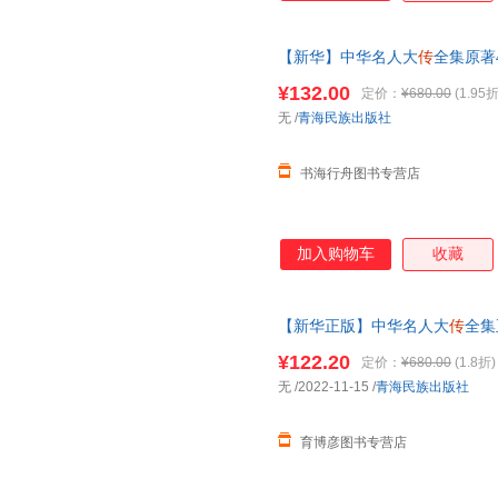
【新华】中华名人大
传
全集原著
马懿杜甫
传乾隆
书张居正大
传
王
¥132.00
定价：
¥680.00
(1.95折
无
/
青海民族出版社
书海行舟图书专营店
加入购物车
收藏
【新华正版】中华名人大
传
全集
诸葛亮司马懿杜甫
传乾隆
书张居
¥122.20
定价：
¥680.00
(1.8折)
无
/2022-11-15
/
青海民族出版社
育博彦图书专营店