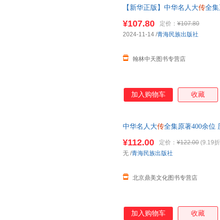
【新华正版】中华名人大
传
全集
诸葛亮司马懿杜甫
传乾隆
书张居
¥107.80
定价：
¥107.80
2024-11-14
/
青海民族出版社
翰林中天图书专营店
加入购物车
收藏
中华名人大
传
全集原著400余位
传乾隆
书张居正大
传
王安石范蠡
¥112.00
定价：
¥122.00
(9.19折
无
/
青海民族出版社
北京鼎美文化图书专营店
加入购物车
收藏