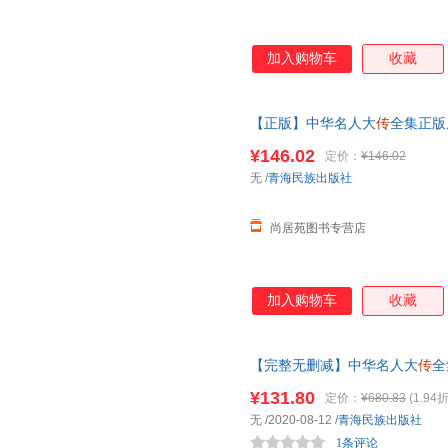
加入购物车
收藏
【正版】中华名人大
传
全集正版
亮司马懿杜甫
传乾隆
书张居正大
¥146.02
定价：
¥146.02
正版图书 请放心下单，本店所
无
/
青海民族出版社
尚居苑图书专营店
加入购物车
收藏
【完整无删减】中华名人大
传
全
羽诸葛亮司马懿杜甫
传乾隆
书张
¥131.80
定价：
¥680.83
(1.94折
阅读 共计400余位名人
无
/2020-08-12
/
青海民族出版社
1条评论