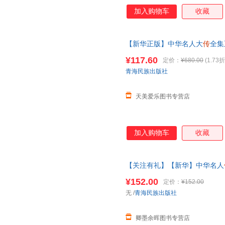
加入购物车
收藏
【新华正版】中华名人大
传
全集
亮司马懿杜甫
传乾隆
书张居正大
¥117.60
定价：
¥680.00
(1.73折
青海民族出版社
天美爱乐图书专营店
加入购物车
收藏
【关注有礼】【新华】中华名人
诸葛亮司马懿杜甫
传乾隆
书张居
¥152.00
定价：
¥152.00
无
/
青海民族出版社
卿墨余晖图书专营店