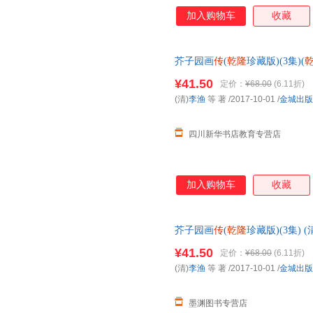
加入购物车
收藏
芥子园画
传
(
乾隆
珍藏版)(3集)(
多仓就近发货，85%城市次日
¥41.50
定价：
¥68.00
(6.11折)
(清)
李渔
等 著
/2017-10-01
/
金城出版
四川新华书店教育专营店
加入购物车
收藏
芥子园画
传
(
乾隆
珍藏版)(3集)
货，85%城市次日达，团购优
¥41.50
定价：
¥68.00
(6.11折)
(清)
李渔
等 著
/2017-10-01
/
金城出版
墨渊图书专营店