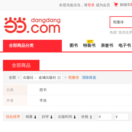
新
购物车
欢迎光临当当，请
登录
成为会员
窗
口
打
开
无
障
热搜:
怪杰佐
碍
谎
吾辈如神
说
全部商品分类
图书
特装书
亲签书
电子书
明
页
面,
按
全部商品
Ctrl
加
波
全部
>
出版社：
金城出版社
>
乾隆传
清除筛选
浪
键
分类
图书
打
开
作者
李渔
导
盲
模
综合排序
销量
好评
出版时间
价格
-
式