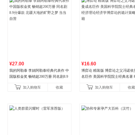
¥27.00
¥16.60
我的阿勒泰 李娟阿勒泰经典代表作 中
博弈论 精装版 博弈论之父冯诺依
国版权金奖 畅销超200万册 同名剧8.9
名巨作 美国科学院院士经典名著 
分爆款 北疆大地的旷野之梦 当当自营
理论经济学博弈论的诡计策略书
加入购物车
收藏
加入购物车
收藏