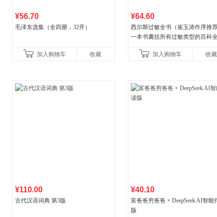
¥56.70
¥64.60
毛泽东选集（全四册，32开）
西尔斯过敏全书（崔玉涛作序推
一本书囊括所有过敏类型的百科
书）
加入购物车
收藏
加入购物车
收藏
¥110.00
¥40.10
古代汉语词典 第3版
富爸爸穷爸爸 × DeepSeek AI智
版