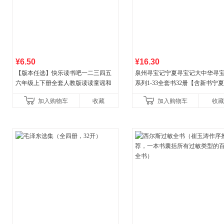
¥6.50
¥16.30
【版本任选】快乐读书吧一二三四五
泉州寻宝记宁夏寻宝记大中华寻
六年级上下册全套人教版读读童谣和
系列1-33全套书32册【含新书宁
儿歌小鲤鱼跳龙门和大人一起读中国
宝记】当当自营正版6-12岁新疆
加入购物车
收藏
加入购物车
收藏
古代寓言安徒生童话学生阅
广东福建河北黑