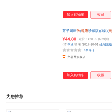
加入购物车
收藏
芥子园画
传
(
乾隆
珍藏版)(3集)(
多仓就近发货，85%城市次日
¥44.80
定价：
¥68.00
(6.59折)
(清)
李渔
等 著
/2017-10-01
/
金城出版
1条评论
文轩网旗舰店
加入购物车
收藏
为您推荐