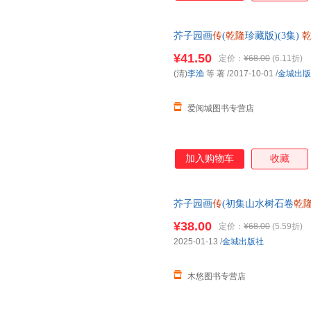
芥子园画
传
(
乾隆
珍藏版)(3集)
店正版，多仓就近发货，85%
¥41.50
定价：
¥68.00
(6.11折)
(清)
李渔
等 著
/2017-10-01
/
金城出版
爱阅城图书专营店
加入购物车
收藏
芥子园画
传
(初集山水树石卷
乾
¥38.00
定价：
¥68.00
(5.59折)
2025-01-13
/
金城出版社
木悠图书专营店