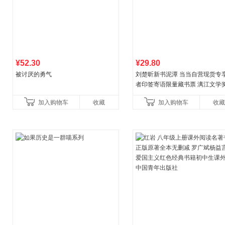
¥52.30
¥29.80
被讨厌的勇气
刘楚昕新书泥潭 当当自营现货专
者印签寄语限量藏书票 漓江文学
奖作品 现货充足下单优先发货 当
加入购物车
收藏
加入购物车
收藏
营