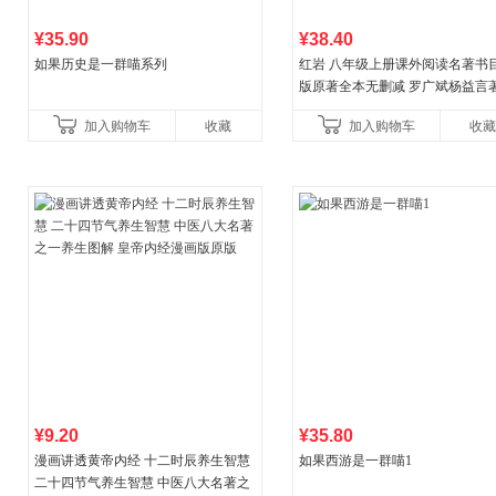
¥35.90
¥38.40
如果历史是一群喵系列
红岩 八年级上册课外阅读名著书目
版原著全本无删减 罗广斌杨益言
国主义红色经典书籍初中生课外
加入购物车
收藏
加入购物车
收藏
国青年出版社
¥9.20
¥35.80
漫画讲透黄帝内经 十二时辰养生智慧
如果西游是一群喵1
二十四节气养生智慧 中医八大名著之