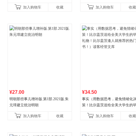
一养生图解 皇帝内经漫画版原版
加入购物车
收藏
加入购物车
收藏
¥27.00
¥34.50
明朝那些事儿增补版.第1部.2021版.朱
事实（用数据思考，避免情绪化
元璋建立统治明朝
策！比尔盖茨送给全美大学生的
礼物！比尔盖茨逢人就推荐的热
加入购物车
收藏
加入购物车
收藏
书！）读客经管文库