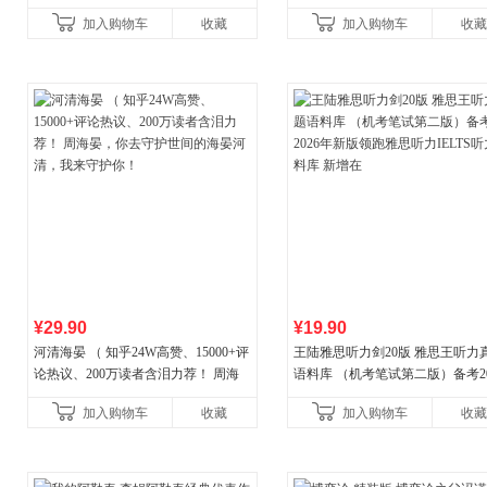
加入购物车
收藏
加入购物车
收藏
¥29.90
¥19.90
河清海晏 （ 知乎24W高赞、15000+评
王陆雅思听力剑20版 雅思王听力
论热议、200万读者含泪力荐！ 周海
语料库 （机考笔试第二版）备考20
晏，你去守护世间的海晏河清，我来
年新版领跑雅思听力IELTS听力
加入购物车
收藏
加入购物车
收藏
守护你！
新增在