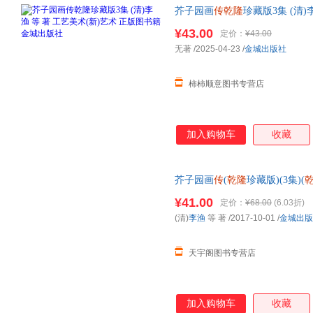
芥子园画
传乾隆
珍藏版3集 (清)
城出版社
¥43.00
定价：
¥43.00
无著
/2025-04-23
/
金城出版社
柿柿顺意图书专营店
加入购物车
收藏
芥子园画
传
(
乾隆
珍藏版)(3集)(
多仓就近发货，85%城市次日
¥41.00
定价：
¥68.00
(6.03折)
(清)
李渔
等 著
/2017-10-01
/
金城出版
天宇阁图书专营店
加入购物车
收藏