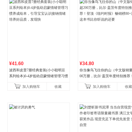
¥41.60
¥34.80
波西和皮普7册经典套装(小小聪明豆
你当像鸟飞往你的山（中文版销量
系列绘本)0-4岁低幼启蒙情绪管理习惯
00万册，比尔·盖茨年度特别推荐
养成绘本，引导宝宝认识接纳情绪培
顶《纽约时报》畅销榜80+周，这
加入购物车
收藏
加入购物车
收藏
养好品质，发现快
比你听说的还要