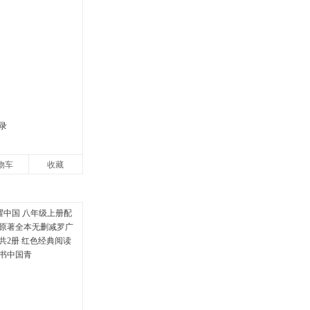
录
物车
收藏