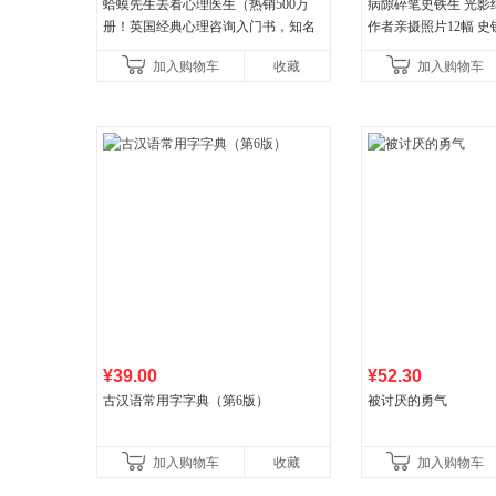
蛤蟆先生去看心理医生（热销500万
病隙碎笔史铁生 光影
册！英国经典心理咨询入门书，知名
作者亲摄照片12幅 
心理学家李松蔚强烈推荐）
辉的生命笔记 当当自
加入购物车
收藏
加入购物车
¥39.00
¥52.30
古汉语常用字字典（第6版）
被讨厌的勇气
加入购物车
收藏
加入购物车