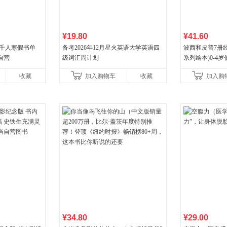
¥19.80
¥41.60
班千人寒假书单
备考2026年12月星火英语大学英语四
波西和皮普7册
自营
级词汇周计划
系列绘本)0-4
养成绘本，引导
收藏
加入购物车
收藏
加入购
养好品质，发现
¥34.80
¥29.00