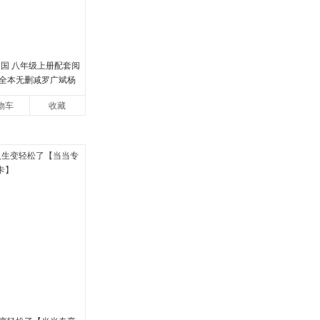
中国 八年级上册配套阅
全本无删减罗广斌杨
册 红色经典阅读书籍
物车
收藏
国青