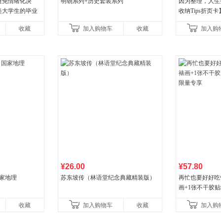
避免情绪化决
明朝系列+历史套装系列
因为整理，人生
美大学生的毕业
收纳Tips折页卡
就推荐的热门大
收藏
加入购物车
收藏
加入购
¥26.00
¥57.80
国家地理
苏东坡传（林语堂纪念典藏精装版）
再忙也要好好吃
画+1张不干胶贴
量专享
收藏
加入购物车
收藏
加入购