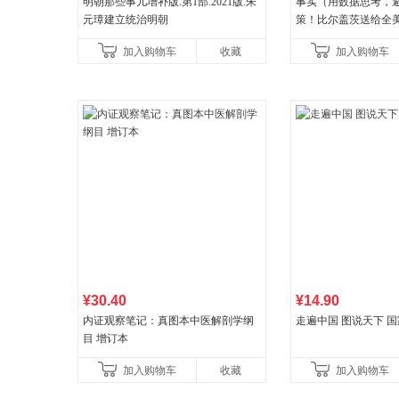
明朝那些事儿增补版.第1部.2021版.朱
事实（用数据思考，
元璋建立统治明朝
策！比尔盖茨送给全
礼物！比尔盖茨逢人
加入购物车
收藏
加入购物车
书！）读客经管文库
¥30.40
¥14.90
内证观察笔记：真图本中医解剖学纲
走遍中国 图说天下 
目 增订本
加入购物车
收藏
加入购物车