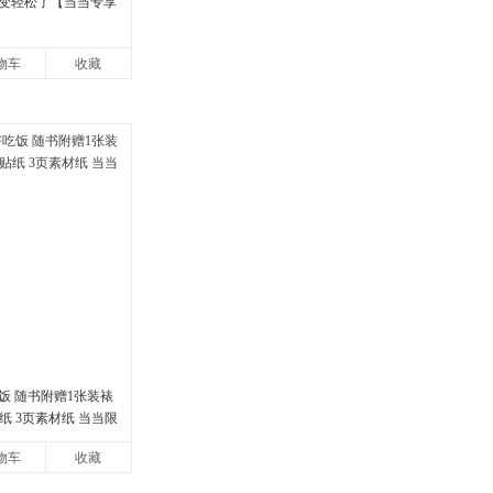
变轻松了【当当专享
】
物车
收藏
饭 随书附赠1张装裱
纸 3页素材纸 当当限
物车
收藏