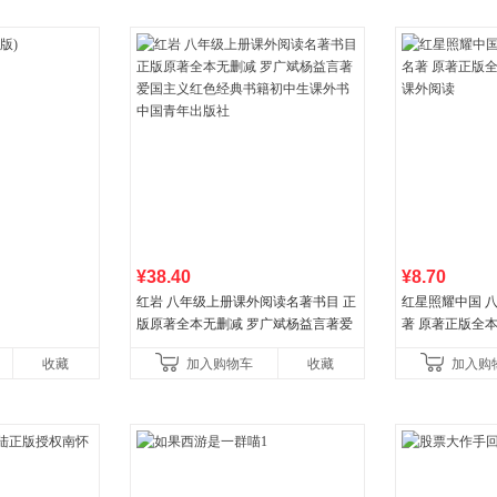
¥38.40
¥8.70
红岩 八年级上册课外阅读名著书目 正
红星照耀中国 
版原著全本无删减 罗广斌杨益言著爱
著 原著正版全
国主义红色经典书籍初中生课外书中
外阅读
收藏
加入购物车
收藏
加入购
国青年出版社