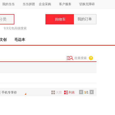
我的当当
当当拼团
企业采购
客户服务
切换无障碍
分类
我的订单
购物车
类
9.9元包
高级搜索
文创
毛边本
批量搜索
妆
品
饰
鞋
手机专享价
大图
列表
1
/1
用
饰