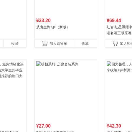
¥33.20
¥69.44
从出生到3岁（新版）
红岩 红星照耀
读名著正版原著
益言著套装共2
收藏
加入购物车
收藏
加入购
初中生课外书中
¥27.00
¥42.30