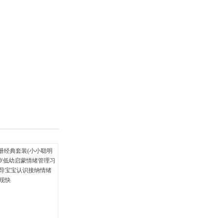
具
品
外
品
讯
音
公
器