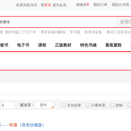
购物车
0
我的订单
我的云书房
欢迎光临当当，请
登录
成为会员
全部
全部分
搜:
新时代版上下五千年
离开前请叫醒我
学习观
有兽焉全集
唐诗三百首译注
尾品汇
图书
签书
电子书
课程
正版教材
特色书城
童装童鞋
电子书
音像
影视
时尚美
母婴用
玩具
孕婴服
童装童
配送至：
贵州
当当自营
只看有货
促销
家居日
特卖
预售
入驻商家
家具装
服装
宗——
乾隆
（双色珍藏版）
鞋