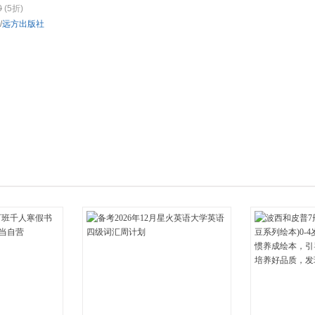
0
(5折)
箱包皮
/
远方出版社
手表饰
运动户
汽车用
食品
手机通
数码影
电脑办
大家电
家用电