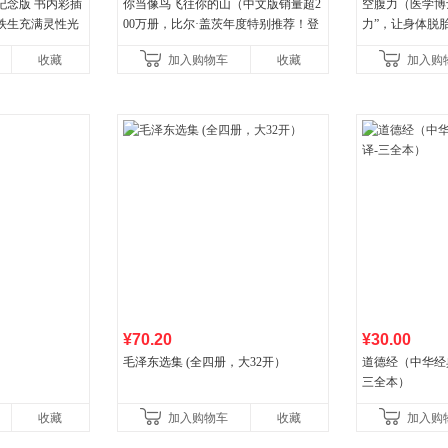
纪念版 书内彩插
你当像鸟飞往你的山（中文版销量超2
空腹力（医学博
史铁生充满灵性光
00万册，比尔·盖茨年度特别推荐！登
力”，让身体脱
营图书
顶《纽约时报》畅销榜80+周，这本书
收藏
加入购物车
收藏
加入购
比你听说的还要
¥70.20
¥30.00
毛泽东选集 (全四册，大32开）
道德经（中华经
三全本）
收藏
加入购物车
收藏
加入购