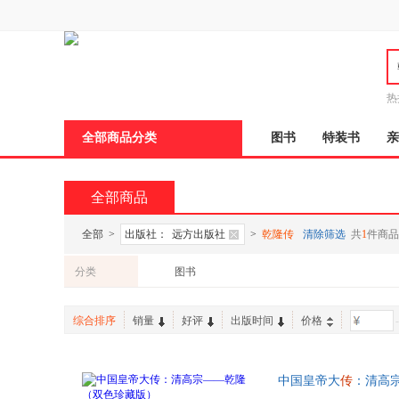
新
窗
口
打
开
无
障
热
碍
邮
说
全部商品分类
图书
特装书
亲
明
页
面,
按
全部商品
Ctrl
加
波
全部
>
出版社：
远方出版社
>
乾隆传
清除筛选
共
1
件商品
浪
键
分类
图书
打
开
导
综合排序
销量
好评
出版时间
价格
-
盲
模
式
中国皇帝大
传
：清高