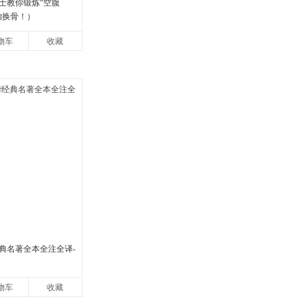
士教你锻炼“空腹
胎换骨！）
物车
收藏
典名著全本全注全译-
物车
收藏