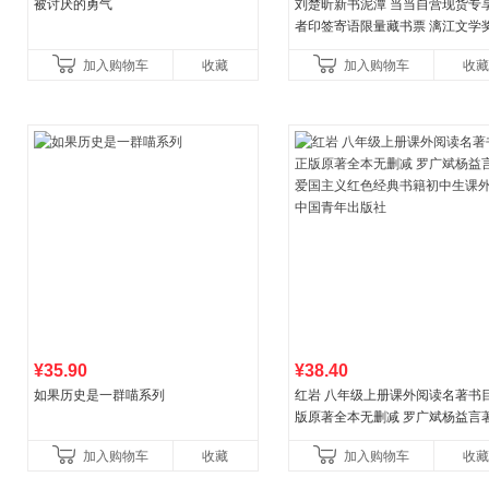
被讨厌的勇气
刘楚昕新书泥潭 当当自营现货专
者印签寄语限量藏书票 漓江文学
奖作品 现货充足下单优先发货 当
加入购物车
收藏
加入购物车
收藏
营
¥35.90
¥38.40
如果历史是一群喵系列
红岩 八年级上册课外阅读名著书目
版原著全本无删减 罗广斌杨益言
国主义红色经典书籍初中生课外
加入购物车
收藏
加入购物车
收藏
国青年出版社