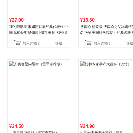
¥27.00
¥16.60
我的阿勒泰 李娟阿勒泰经典代表作 中
博弈论 精装版 博弈论之父冯诺依
国版权金奖 畅销超200万册 同名剧8.9
名巨作 美国科学院院士经典名著 
分爆款 北疆大地的旷野之梦 当当自营
理论经济学博弈论的诡计策略书
加入购物车
收藏
加入购物车
收藏
¥24.50
¥24.90