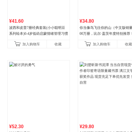
¥41.60
¥34.80
波西和皮普7册经典套装(小小聪明豆
你当像鸟飞往你的山（中文版销量
系列绘本)0-4岁低幼启蒙情绪管理习惯
00万册，比尔·盖茨年度特别推荐
养成绘本，引导宝宝认识接纳情绪培
顶《纽约时报》畅销榜80+周，这
加入购物车
收藏
加入购物车
收藏
养好品质，发现快
比你听说的还要
¥52.30
¥29.80