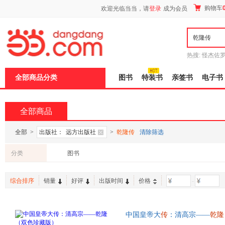
新
购物车
欢迎光临当当，请
登录
成为会员
窗
口
打
开
无
障
热搜:
怪杰佐
碍
谎
吾辈如神
说
全部商品分类
图书
特装书
亲签书
电子书
明
页
面,
按
全部商品
Ctrl
加
波
全部
>
出版社：
远方出版社
>
乾隆传
清除筛选
浪
键
分类
图书
打
开
导
综合排序
销量
好评
出版时间
价格
-
盲
模
式
中国皇帝大
传
：清高宗——
乾隆