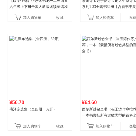
【版本任选】快乐读书吧一二三四五
泉州寻宝记宁夏寻宝记大中华寻
六年级上下册全套人教版读读童谣和
系列1-33全套书32册【含新书宁
儿歌小鲤鱼跳龙门和大人一起读中国
宝记】当当自营正版6-12岁新疆
加入购物车
收藏
加入购物车
收藏
古代寓言安徒生童话学生阅
广东福建河北黑
¥56.70
¥64.60
毛泽东选集（全四册，32开）
西尔斯过敏全书（崔玉涛作序推
一本书囊括所有过敏类型的百科
书）
加入购物车
收藏
加入购物车
收藏