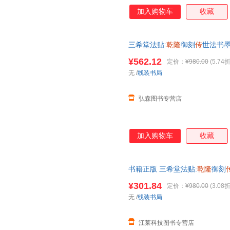
加入购物车
收藏
三希堂法贴:
乾隆
御刻
传
世法书
籍【正版】 全店支持开发票
¥562.12
定价：
¥980.00
(5.74折
无
/
线装书局
弘森图书专营店
加入购物车
收藏
书籍正版 三希堂法贴:
乾隆
御刻
9787801066855
¥301.84
定价：
¥980.00
(3.08折
无
/
线装书局
江莱科技图书专营店