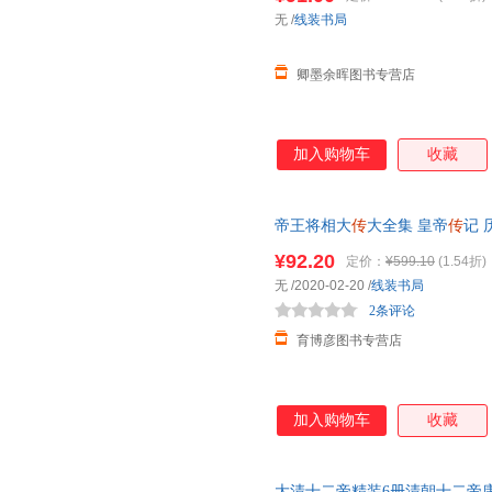
无
/
线装书局
卿墨余晖图书专营店
加入购物车
收藏
帝王将相大
传
大全集 皇帝
传
记 
中华线装书局 精装16开带插盒 
¥92.20
定价：
¥599.10
(1.54折)
无
/2020-02-20
/
线装书局
2条评论
育博彦图书专营店
加入购物车
收藏
大清十二帝精装6册清朝十二帝