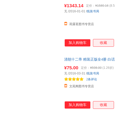
史人物历史读物正
¥1343.14
定价：
¥1580.16
(8.
无
/2016-01-01
/
线装书局
荷露茗图书专营店
加入购物车
收藏
清朝十二帝 精装正版全4册 白
康熙
乾隆
皇帝雍正皇帝生平事迹
¥75.00
定价：
¥598.00
(1.26折)
无
/2016-03-31
/
线装书局
2条评论
文苑阁图书专营店
加入购物车
收藏