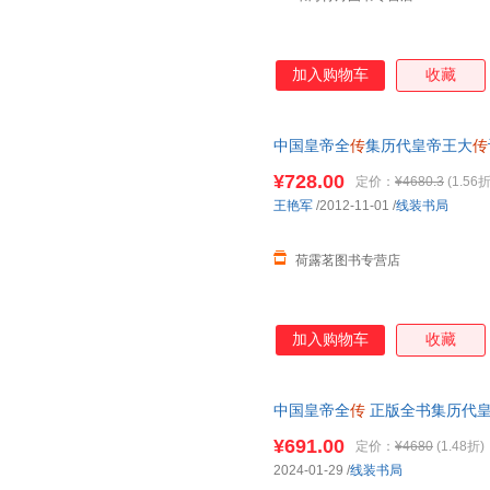
加入购物车
收藏
中国皇帝全
传
集历代皇帝王大
传
传
/雍正皇帝/
乾隆
皇帝/皮面
¥728.00
定价：
¥4680.3
(1.56折
王艳军
/2012-11-01
/
线装书局
荷露茗图书专营店
加入购物车
收藏
中国皇帝全
传
正版全书集历代
康熙大
传
雍正皇帝/
乾隆
皇帝 皮
¥691.00
定价：
¥4680
(1.48折)
2024-01-29
/
线装书局