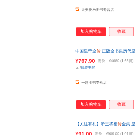
天美爱乐图书专营店
加入购物车
收藏
中国皇帝全
传
正版全书集历代
康熙大
传
雍正皇帝/
乾隆
皇帝 皮
¥767.90
定价：
¥4680
(1.65折)
无
/
线装书局
一越图书专营店
加入购物车
收藏
【关注有礼】帝王将相
传
全集 
列
传
中华线装书局 精装16开带
¥91.00
定价：
¥909.00
(1.01折)