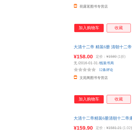
荷露茗图书专营店
加入购物车
收藏
大清十二帝 精装6册 清朝十二帝
清历史人物书籍 历史读物 正版
¥158.00
定价：
¥1580
(1折)
无
/2016-01-31
/
线装书局
12条评论
文苑阁图书专营店
加入购物车
收藏
大清十二帝精装6册清朝十二帝
史人物历史读物正
¥159.90
定价：
¥1581.21
(1.02