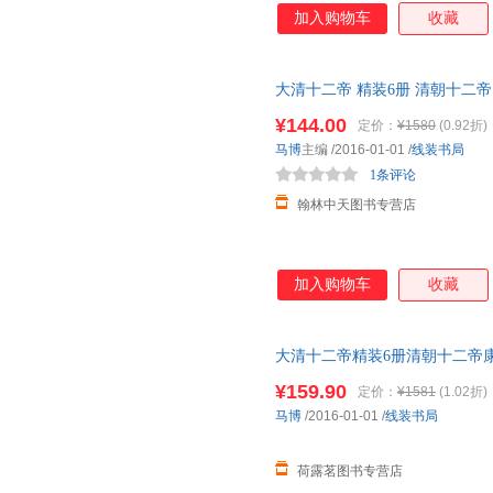
加入购物车
收藏
大清十二帝 精装6册 清朝十二帝
清朝皇帝
传
大清历史人物籍历
¥144.00
定价：
¥1580
(0.92折)
马博
主编
/2016-01-01
/
线装书局
1条评论
翰林中天图书专营店
加入购物车
收藏
大清十二帝精装6册清朝十二帝
皇帝
传
大清历史人物畅销书历史
¥159.90
定价：
¥1581
(1.02折)
马博
/2016-01-01
/
线装书局
荷露茗图书专营店