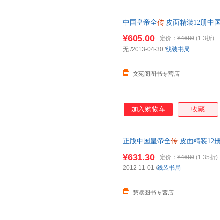
中国皇帝全
传
皮面精装12册中国
乾隆
朱元璋 皇帝秘史 中国历
¥605.00
定价：
¥4680
(1.3折)
无
/2013-04-30
/
线装书局
文苑阁图书专营店
加入购物车
收藏
正版中国皇帝全
传
皮面精装12册
熙
乾隆
朱元璋 皇帝秘史 中国
¥631.30
定价：
¥4680
(1.35折)
无理由退换货
2012-11-01
/
线装书局
慧读图书专营店