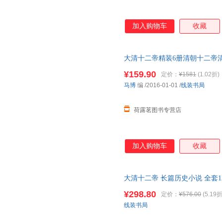
加入购物车
收藏
大清十二帝精装6册清朝十二帝
二帝清朝皇帝
传
¥159.90
定价：
¥1581
(1.02折)
马博
编
/2016-01-01
/
线装书局
荷露茗图书专营店
加入购物车
收藏
大清十二帝 长篇历史小说 全套1
宣统咸丰努尔哈赤顺治道光清代
¥298.80
定价：
¥576.00
(5.19折
线装书局