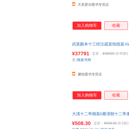
天美爱乐图书专营店
加入购物车
收藏
武英殿本十三经注疏宣纸线装16
殿刻本为底本影印 线装书局正版
¥37791
定价：
¥38000
(9.95折)
在线当当客服
无
/
线装书局
馨悦图书专营店
加入购物车
收藏
大清十二帝精装6册清朝十二帝
皇帝
传
大清历史人物畅销书历史
¥508.30
定价：
¥598.00
(8.5折)