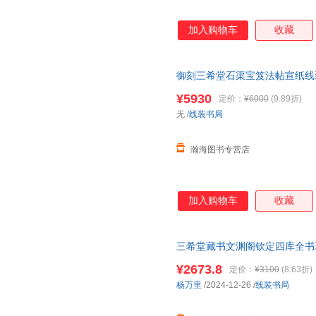
加入购物车
收藏
御刻三希堂石渠宝笈法帖宣纸线装
作品释文书家小
传
历代名家书法
¥5930
定价：
¥6000
(9.89折)
需帮助请联系客服】
无
/
线装书局
瀚海图书专营店
加入购物车
收藏
三希堂藏书文渊阁钦定四库全书
10册
乾隆
御览之宝 国宝家藏 
¥2673.8
定价：
¥3100
(8.63折)
杨万里
/2024-12-26
/
线装书局