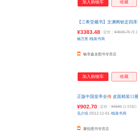
加入购物车
收藏
【三希堂藏书】文渊阁钦定四库
2函10册
乾隆
御览之宝 国宝家藏
¥3383.48
定价：
¥3696.75
(9.
当当客服
杨万里
/
线装书局
畅享鑫龙图书专营店
加入购物车
收藏
正版中国皇帝全
传
皮面精装12册
熙
乾隆
朱元璋 皇帝秘史 中国
¥902.70
定价：
¥4680
(1.93折)
客服
见介绍
/2012-11-01
/
线装书局
馨悦图书专营店