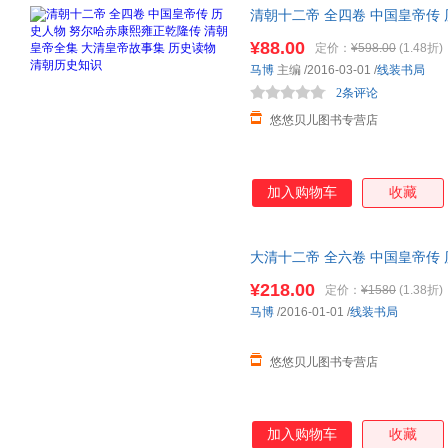
清朝十二帝 全四卷 中国皇帝传
全集 大清皇帝故事集 历史读物 
¥88.00
定价：
¥598.00
(1.48折)
卷
马博
主编
/2016-03-01
/
线装书局
2条评论
悠悠贝儿图书专营店
加入购物车
收藏
大清十二帝 全六卷 中国皇帝传
全集 大清皇帝故事集 历史读物 
¥218.00
定价：
¥1580
(1.38折)
马博
/2016-01-01
/
线装书局
悠悠贝儿图书专营店
加入购物车
收藏