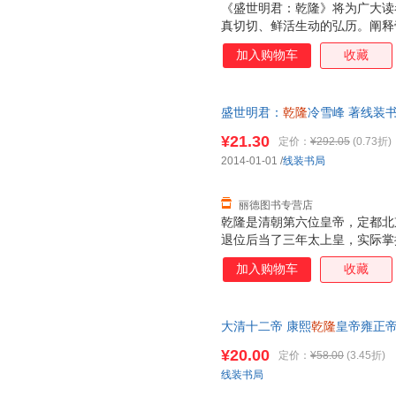
《盛世明君：乾隆》将为广大读
真切切、鲜活生动的弘历。阐释
奇画卷。
加入购物车
收藏
盛世明君：
乾隆
冷雪峰 著线装书局
书为单本而非一套，电子发票！
¥21.30
定价：
¥292.05
(0.73折)
2014-01-01
/
线装书局
丽德图书专营店
乾隆是清朝第六位皇帝，定都北
退位后当了三年太上皇，实际掌
史上执政时间长的皇帝。乾隆在
加入购物车
收藏
国家的发展，六次下江南，文治
是极盛时代，他为发展“康乾盛
君。
大清十二帝 康熙
乾隆
皇帝雍正
些事儿
¥20.00
定价：
¥58.00
(3.45折)
线装书局