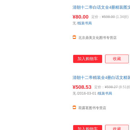
清朝十二帝白话文全4册精装图
帝
乾隆
皇帝雍正皇帝生平事迹 
¥80.00
定价：
¥598.00
(1.34折)
无
/
线装书局
北京鼎美文化图书专营店
加入购物车
收藏
清朝十二帝精装全4册白话文精
隆
皇帝雍正皇帝生平事迹
¥508.53
定价：
¥598.27
(8.51折
无
/2016-03-01
/
线装书局
荷露茗图书专营店
加入购物车
收藏