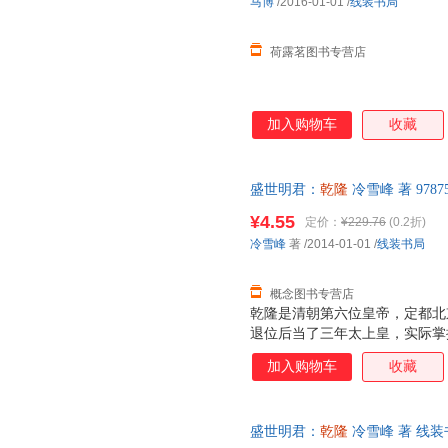
马博
/2016-01-01
/
线装书局
荷露茗图书专营店
加入购物车
收藏
盛世明君：
乾隆
冷雪峰 著 978
后，支持7天无理由退换】
¥4.55
定价：
¥229.76
(0.2折)
冷雪峰
著
/2014-01-01
/
线装书局
概念图书专营店
乾隆是清朝第六位皇帝，定都北
退位后当了三年太上皇，实际掌
历史上执政时间最长的皇帝。乾
加入购物车
收藏
民族国家的发展，六次下江南，
业都是极盛时代，他为发展“康
为之君。
盛世明君：
乾隆
冷雪峰 著 线