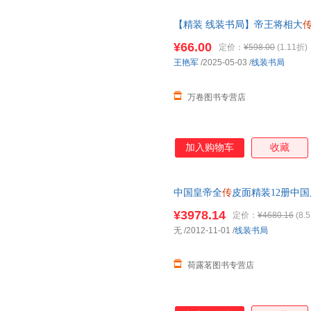
【精装 线装书局】帝王将相大
国历史人物
传
记列
传
中华线装书
¥66.00
定价：
¥598.00
(1.11折)
王艳军
/2025-05-03
/
线装书局
万卷图书专营店
加入购物车
收藏
中国皇帝全
传
皮面精装12册中
朱元璋皇帝秘史中国历史读物皇
¥3978.14
定价：
¥4680.16
(8.
无
/2012-11-01
/
线装书局
荷露茗图书专营店