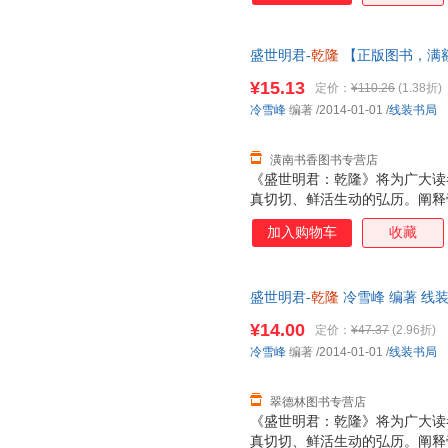
盛世明君-
乾隆
【正版图书，满
¥15.13
定价：
¥110.26
(1.38折)
冷雪峰
编著
/2014-01-01
/
线装书局
潢南书香图书专营店
《盛世明君：乾隆》将为广大读
真切切、鲜活生动的弘历。阐释
奇画卷。
加入购物车
收藏
盛世明君-
乾隆
冷雪峰 编著 线
单秒杀，欢迎选购！
¥14.00
定价：
¥47.37
(2.96折)
冷雪峰
编著
/2014-01-01
/
线装书局
翠德林图书专营店
《盛世明君：乾隆》将为广大读
真切切、鲜活生动的弘历。阐释