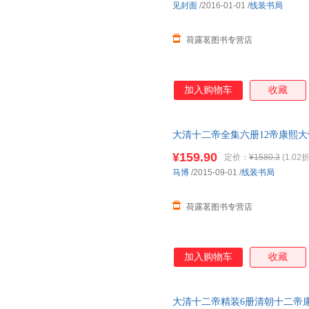
见封面
/2016-01-01
/
线装书局
荷露茗图书专营店
加入购物车
收藏
大清十二帝全集六册12帝康熙大
帝
传
大清历史人物畅销书历
¥159.90
定价：
¥1580.3
(1.02折
马博
/2015-09-01
/
线装书局
荷露茗图书专营店
加入购物车
收藏
大清十二帝精装6册清朝十二帝