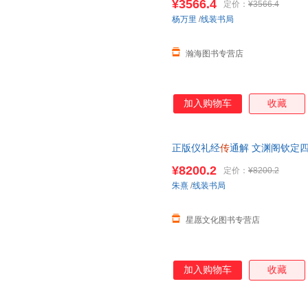
¥3566.4
定价：
¥3566.4
联系客服】
杨万里
/
线装书局
瀚海图书专营店
加入购物车
收藏
正版仪礼经
传
通解 文渊阁钦定四
装 3函22册
乾隆
御览之宝 国宝
¥8200.2
定价：
¥8200.2
当客服
朱熹
/
线装书局
星愿文化图书专营店
加入购物车
收藏