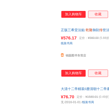
加入购物车
收藏
正版三希堂法贴:
乾隆
御刻
传
世
读乐尔畅销书【正版】 支持发票
¥576.17
定价：
¥980.00
(5.88折
线装书局
锦园图书专营店
加入购物车
收藏
大清十二帝精装6册清朝十二帝
史人物历史读物
¥76.70
定价：
¥1580.01
(0.49折
无
/2016-01-01
/
线装书局