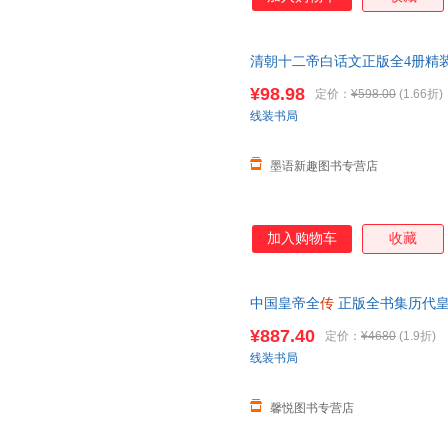
清朝十二帝白话文正版全4册精
熙大帝
乾隆
皇帝雍正皇帝生平事
¥98.98
定价：
¥598.00
(1.66折)
定价严者慎拍
线装书局
墨语新趣图书专营店
加入购物车
收藏
中国皇帝全
传
正版全书集历代
康熙大
传
雍正皇帝/
乾隆
皇帝 皮
¥887.40
定价：
¥4680
(1.9折)
当客服
线装书局
馨悦图书专营店