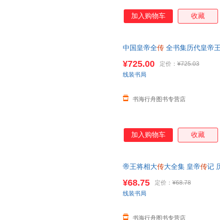
加入购物车
收藏
中国皇帝全
传
全书集历代皇帝
熙大
传
雍正皇帝/
乾隆
皇帝 皮面
¥725.00
定价：
¥725.03
线装书局
书海行舟图书专营店
加入购物车
收藏
帝王将相大
传
大全集 皇帝
传
记 
中华线装书局 精装16开带插盒 
¥68.75
定价：
¥68.78
线装书局
书海行舟图书专营店