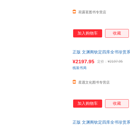
荷露茗图书专营店
加入购物车
收藏
正版 文渊阁钦定四库全书珍赏系
函6册
乾隆
御览之宝 国宝家藏 
¥2197.95
定价：
¥2197.95
当当客服
线装书局
星愿文化图书专营店
加入购物车
收藏
正版 文渊阁钦定四库全书珍赏系
函10册
乾隆
御览之宝 国宝家藏