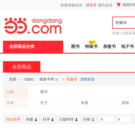
新
购物车
欢迎光临当当，请
登录
成为会员
窗
口
打
开
无
障
热搜:
白狼星
碍
师3
重建秦
说
全部商品分类
图书
特装书
亲签书
电子书
明
页
面,
按
全部商品
Ctrl
加
波
全部
>
出版社：
线装书局
>
乾隆传
清除筛选
浪
键
分类
图书
打
开
作者
孔子
朱熹
苏轼
导
盲
模
综合排序
销量
好评
出版时间
价格
-
式