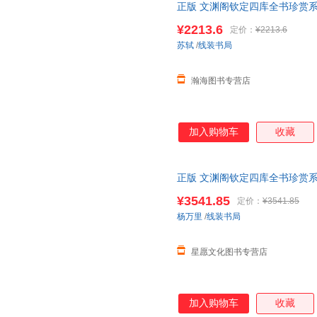
正版 文渊阁钦定四库全书珍赏系
函6册
乾隆
御览之宝 国宝家藏 
¥2213.6
定价：
¥2213.6
请联系客服】
苏轼
/
线装书局
瀚海图书专营店
加入购物车
收藏
正版 文渊阁钦定四库全书珍赏系
函10册
乾隆
御览之宝 国宝家藏
¥3541.85
定价：
¥3541.85
当客服
杨万里
/
线装书局
星愿文化图书专营店
加入购物车
收藏