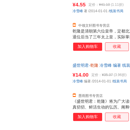
持7天无理由退换】
¥4.55
定价：
¥41.10
(1.11折)
冷雪峰
著
/2014-01-01
/
线装书局
中领文轩图书专营店
乾隆是清朝第六位皇帝，定都北
退位后当了三年太上皇，实际掌
历史上执政时间最长的皇帝。乾
加入购物车
收藏
民族国家的发展，六次下江南，
业都是极盛时代，他为发展“康
为之君。
盛世明君-
乾隆
冷雪峰 编著 线
单秒杀，欢迎选购！
¥14.00
定价：
¥35.37
(3.96折)
冷雪峰
编著
/2014-01-01
/
线装书局
墨雨图书专营店
《盛世明君：乾隆》将为广大读
真切切、鲜活生动的弘历。阐释
奇画卷。
加入购物车
收藏