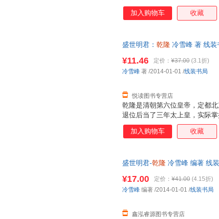
奇画卷。
加入购物车
收藏
盛世明君：
乾隆
冷雪峰 著 线
支持7天无理由退换】
¥11.46
定价：
¥37.00
(3.1折)
冷雪峰
著
/2014-01-01
/
线装书局
悦读图书专营店
乾隆是清朝第六位皇帝，定都北
退位后当了三年太上皇，实际掌
历史上执政时间最长的皇帝。乾
加入购物车
收藏
民族国家的发展，六次下江南，
业都是极盛时代，他为发展“康
为之君。
盛世明君-
乾隆
冷雪峰 编著 线
单秒杀，欢迎选购！
¥17.00
定价：
¥41.00
(4.15折)
冷雪峰
编著
/2014-01-01
/
线装书局
鑫泓睿源图书专营店