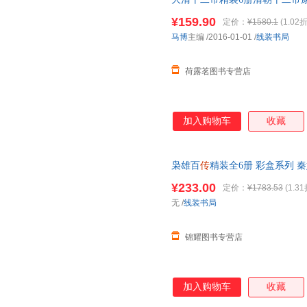
皇帝
传
大清历史人物书
¥159.90
定价：
¥1580.1
(1.02折
马博
主编
/2016-01-01
/
线装书局
荷露茗图书专营店
加入购物车
收藏
枭雄百
传
精装全6册 彩盒系列 秦
匡胤 成吉思汗 朱元璋 康熙 雍
¥233.00
定价：
¥1783.53
(1.31
无
/
线装书局
锦耀图书专营店
加入购物车
收藏