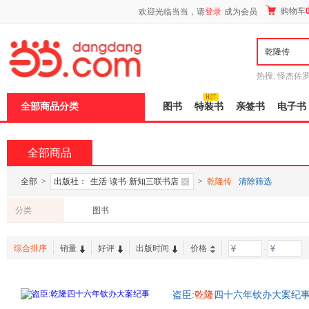
新
购物车
欢迎光临当当，请
登录
成为会员
窗
口
打
开
无
障
热搜:
怪杰佐
碍
谎
吾辈如神
说
全部商品分类
图书
特装书
亲签书
电子书
明
页
面,
按
全部商品
Ctrl
加
波
全部
>
出版社：
生活·读书·新知三联书店
>
乾隆传
清除筛选
浪
键
分类
图书
打
开
导
综合排序
销量
好评
出版时间
价格
-
盲
模
式
盗臣:
乾隆
四十六年钦办大案纪