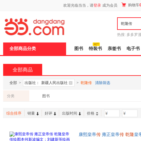
新
购物车
欢迎光临当当，请
登录
成为会员
窗
口
打
开
无
障
热搜:
多多罗
碍
传说
十日终
说
全部商品分类
图书
特装书
亲签书
电子书
明
页
面,
按
全部商品
Ctrl
加
波
全部
>
出版社：
新疆人民出版社
>
乾隆传
清除筛选
浪
键
分类
图书
打
开
导
综合排序
销量
好评
出版时间
价格
-
盲
模
式
康熙皇帝
传
雍正皇帝
传
乾隆
皇
民出版社9787228047468