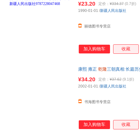
¥23.20
定价：
¥334.37
(0.7折)
发票！
1990-01-01
/
新疆人民出版社
丽德图书专营店
加入购物车
收藏
康熙 雍正
乾隆
三朝真相:长篇历史
图为准发货，介意勿拍
¥34.20
定价：
¥37.62
(9.1折)
2002-01-01
/
新疆人民出版社
书海图书专营店
加入购物车
收藏