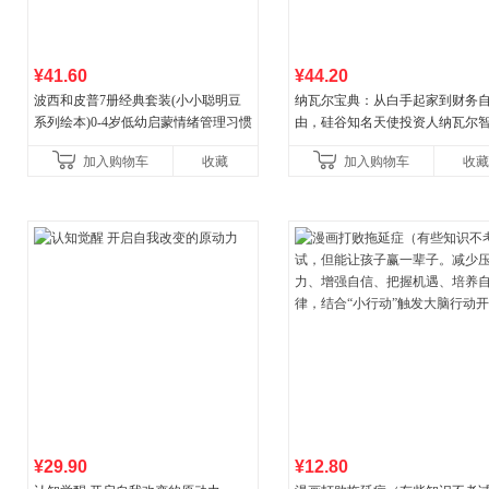
¥41.60
¥44.20
波西和皮普7册经典套装(小小聪明豆
纳瓦尔宝典：从白手起家到财务
系列绘本)0-4岁低幼启蒙情绪管理习惯
由，硅谷知名天使投资人纳瓦尔
养成绘本，引导宝宝认识接纳情绪培
箴言录
加入购物车
收藏
加入购物车
收藏
养好品质，发现快
¥29.90
¥12.80