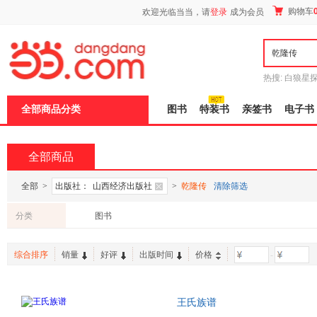
新
购物车
欢迎光临当当，请
登录
成为会员
窗
口
打
开
无
障
热搜:
白狼星
碍
师3
重建秦
说
全部商品分类
图书
特装书
亲签书
电子书
明
页
面,
按
全部商品
Ctrl
加
波
全部
>
出版社：
山西经济出版社
>
乾隆传
清除筛选
浪
键
分类
图书
打
开
导
综合排序
销量
好评
出版时间
价格
-
盲
模
式
王氏族谱