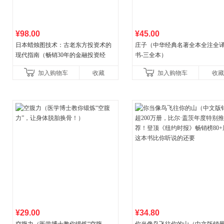
¥98.00
¥45.00
日本蜡烛图技术：古老东方投资术的
庄子（中华经典名著全本全注全
现代指南（畅销30年的金融投资经
书-三全本）
典！《华尔街日报》《洛杉矶时报》
加入购物车
收藏
加入购物车
收藏
《财富》重磅推荐！知名金
¥29.00
¥34.80