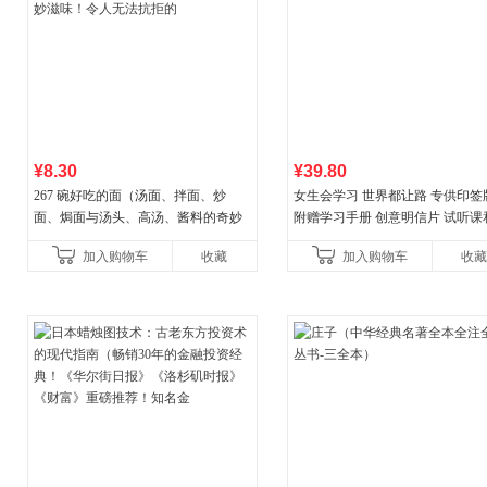
¥8.30
¥39.80
267 碗好吃的面（汤面、拌面、炒
女生会学习 世界都让路 专供印签
面、焗面与汤头、高汤、酱料的奇妙
附赠学习手册 创意明信片 试听课
组合，让你打开味蕾，感受面条的美
料包
加入购物车
收藏
加入购物车
收藏
妙滋味！令人无法抗拒的