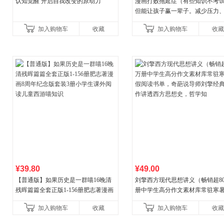
认知觉醒 开启自我改变的原动力
漫画打败拖延症（有些知识不考
但能让孩子赢一辈子。减少压力
强自信、把握机遇、培养自律，
加入购物车
收藏
加入购物车
收藏
合“小行动”触发大脑行动开
¥39.80
¥49.00
【普通版】如果历史是一群喵16晚清
刘擎西方现代思想讲义（畅销超8
残晖篇篇全套正版1-156册肥志著漫画
册中学生高分作文素材库常驻寒
8周年纪念版套装3册小学生课外阅读
阅读书单，奇葩说导师刘擎经典
加入购物车
收藏
加入购物车
收藏
儿童西游喵知识
讲透西方思想史，哲学知