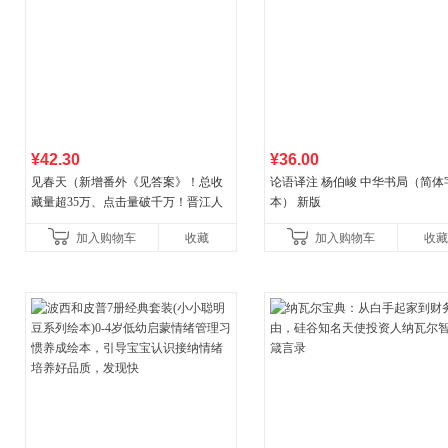
¥42.30
¥36.00
见春天（新增番外《见答案》！总收
论语译注 杨伯峻 中华书局（简体
藏量超35万、点击量破千万！晋江人
本） 新版
气作者 纵虎嗅花 催泪之作！）
加入购物车
收藏
加入购物车
收藏