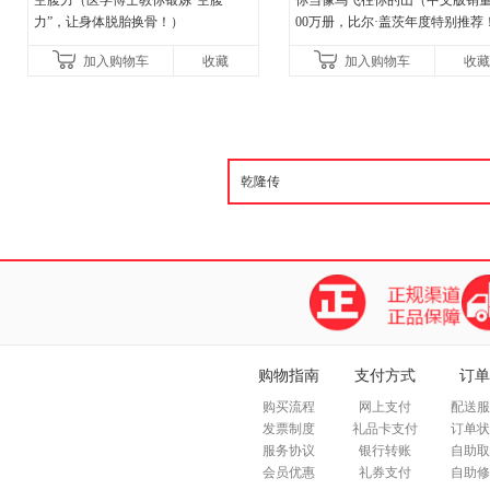
空腹力（医学博士教你锻炼“空腹
你当像鸟飞往你的山（中文版销量
力”，让身体脱胎换骨！）
00万册，比尔·盖茨年度特别推荐
顶《纽约时报》畅销榜80+周，这
加入购物车
收藏
加入购物车
收藏
比你听说的还要
购物指南
支付方式
订单
购买流程
网上支付
配送服
发票制度
礼品卡支付
订单状
服务协议
银行转账
自助取
会员优惠
礼券支付
自助修