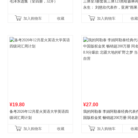
毛泽东选集（全四册，32开）
三体全3册套装三体123黑暗森林
永生： 刘慈欣代表作，亚洲“雨果
奖”获奖作品！中国科幻基石丛书 
加入购物车
收藏
加入购物车
收藏
小说代表作
¥19.80
¥27.00
备考2026年12月星火英语大学英语四
我的阿勒泰 李娟阿勒泰经典代表作
级词汇周计划
国版权金奖 畅销超200万册 同名剧8
分爆款 北疆大地的旷野之梦 当当
加入购物车
收藏
加入购物车
收藏